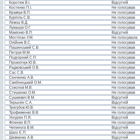
Коротюк В.І.
Відсутній
Костенко П.І.
Не голосував
Кравчук В.П.
Не голосував
Курпіль С.В.
Не голосував
Лемза В.Д.
Не голосував
Лукашук О.Г.
Не голосував
Макієнко В.П.
Відсутній
Мостіпан У.М.
Не голосувала
Олійник В.С.
Не голосував
Пашинський С.В.
Не голосував
Петрук М.М.
Не голосував
Подгорний С.П.
Не голосував
Прокопчук Ю.В.
Не голосував
Радковський О.В.
Не голосував
Сас С.В.
Не голосував
Сенченко А.В.
Не голосував
Скибінецький О.М.
Не голосував
Соколов М.В.
Не голосував
Стешенко О.М.
Не голосував
Сушкевич В.М.
Відсутній
Терьохін С.А.
Відсутній
Трегубов Ю.В.
Не голосував
Трофименко В.В.
Не голосував
Унгурян П.Я.
Відсутній
Філенко В.П.
Не голосував
Чепинога В.М.
Відсутній
Шаго Є.П.
Не голосував
Шевченко А.В.
Відсутній