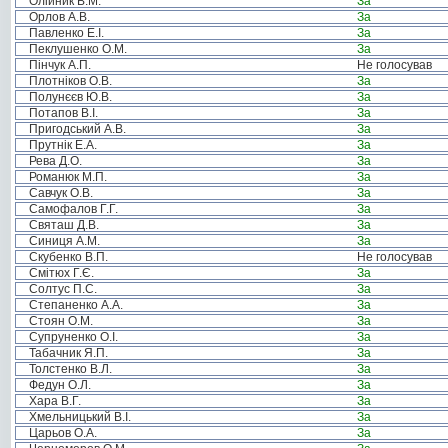
Олійник В.М.
За
Орлов А.В.
За
Павленко Е.І.
За
Пеклушенко О.М.
За
Пінчук А.П.
Не голосував
Плотніков О.В.
За
Полунєєв Ю.В.
За
Потапов В.І.
За
Пригодський А.В.
За
Прутнік Е.А.
За
Рева Д.О.
За
Романюк М.П.
За
Савчук О.В.
За
Самофалов Г.Г.
За
Святаш Д.В.
За
Синиця А.М.
За
Скубенко В.П.
Не голосував
Смітюх Г.Є.
За
Солтус П.С.
За
Степаненко А.А.
За
Стоян О.М.
За
Супруненко О.І.
За
Табачник Я.П.
За
Толстенко В.Л.
За
Федун О.Л.
За
Хара В.Г.
За
Хмельницький В.І.
За
Царьов О.А.
За