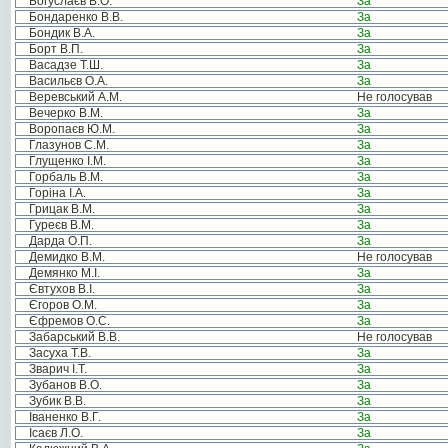
Богуслаєв В.О.
За
Бондаренко В.В.
За
Бондик В.А.
За
Борт В.П.
За
Васадзе Т.Ш.
За
Васильєв О.А.
За
Веревський А.М.
Не голосував
Вечерко В.М.
За
Воропаєв Ю.М.
За
Глазунов С.М.
За
Глущенко І.М.
За
Горбаль В.М.
За
Горіна І.А.
За
Грицак В.М.
За
Гуреєв В.М.
За
Дарда О.П.
За
Демидко В.М.
Не голосував
Демянко М.І.
За
Євтухов В.І.
За
Єгоров О.М.
За
Єфремов О.С.
За
Забарський В.В.
Не голосував
Засуха Т.В.
За
Зварич І.Т.
За
Зубанов В.О.
За
Зубик В.В.
За
Іваненко В.Г.
За
Ісаєв Л.О.
За