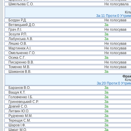
Шмельова С.О.
Не голосувала
Кіл
За:11 Проти:0 Утрим
Богдан Р.Д.
Не голосував
Ветвицький Д.О.
За
Грач Л.І.
Не голосував
Зозуля Р.П.
За
Лабунська А.В.
За
Ляшко О.В.
Не голосував
Мартинюк А.І.
Не голосував
Омельченко Г.О.
Не голосував
Осика С.Г.
За
Писаренко В.В.
Не голосував
Томенко М.В.
Не голосував
Шаманов В.В.
За
Фрак
Кіл
За:20 Проти:0 Утрим
Баранов В.О.
За
Ващук К.Т.
За
Головченко І.Б.
За
Гриневецький С.Р.
За
Довгий С.О.
За
Литвин Ю.О.
За
Рудченко М.М.
За
Терещук С.М.
За
Шаров І.Ф.
За
Шмідт М.О.
За