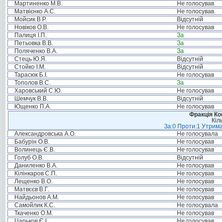
Мартиненко М.В.
Не голосував
Матвієнко А.С.
Не голосував
Мойсик В.Р.
Відсутній
Новіков О.В.
Не голосував
Палиця І.П.
За
Петьовка В.В.
За
Поляченко В.А.
За
Стець Ю.Я.
Відсутній
Стойко І.М.
Відсутній
Тарасюк Б.І.
Не голосував
Тополов В.С.
За
Харовський С.Ю.
Не голосував
Шемчук В.В.
Відсутній
Ющенко П.А.
Не голосував
Фракція Ком
Кіл
За:0 Проти:1 Утрима
Александровська А.О.
Не голосувала
Бабурін О.В.
Не голосував
Волинець Є.В.
Не голосував
Голуб О.В.
Відсутній
Даниленко В.А.
Не голосував
Кілінкаров С.П.
Не голосував
Лещенко В.О.
Не голосував
Матвєєв В.Г.
Не голосував
Найдьонов А.М.
Не голосував
Самойлик К.С.
Не голосувала
Ткаченко О.М.
Не голосував
Царьков Є.І.
Не голосував