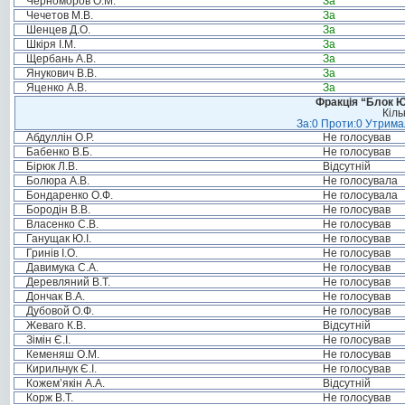
Черноморов О.М.
За
Чечетов М.В.
За
Шенцев Д.О.
За
Шкіря І.М.
За
Щербань А.В.
За
Янукович В.В.
За
Яценко А.В.
За
Фракція “Блок Ю
Кіль
За:0 Проти:0 Утримал
Абдуллін О.Р.
Не голосував
Бабенко В.Б.
Не голосував
Бірюк Л.В.
Відсутній
Болюра А.В.
Не голосувала
Бондаренко О.Ф.
Не голосувала
Бородін В.В.
Не голосував
Власенко С.В.
Не голосував
Ганущак Ю.І.
Не голосував
Гринів І.О.
Не голосував
Давимука С.А.
Не голосував
Деревляний В.Т.
Не голосував
Дончак В.А.
Не голосував
Дубовой О.Ф.
Не голосував
Жеваго К.В.
Відсутній
Зімін Є.І.
Не голосував
Кеменяш О.М.
Не голосував
Кирильчук Є.І.
Не голосував
Кожем’якін А.А.
Відсутній
Корж В.Т.
Не голосував