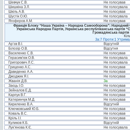
Шевчук С.В.
Не голосував
Шишкіна З.Л.
Не голосувала
Шкіль А.В.
Не голосував
Шустік О.Ю.
Не голосувала
Ягоферов А.М.
Не голосував
Фракція Блоку “Наша Україна – Народна Самооборона”: Народний Со
Українська Народна Партія, Українська республіканська партія “
Громадянська партія 
Кіл
За:7 Проти:1 Утримал
Ар’єв В.І.
Відсутній
Білозір О.В.
Відсутня
Василенко С.В.
Не голосував
Герасим’юк О.В.
Не голосувала
Григорович Л.С.
Не голосувала
Гриценко А.С.
Не голосував
Давиденко А.А.
Не голосував
Джоджик Я.І.
Не голосував
Жванія Д.В.
За
Заєць І.О.
Не голосував
Зейналов Е.Д.
Не голосував
Карпук В.Г.
Не голосував
Катеринчук М.Д.
Не голосував
Кириленко В.А.
Відсутній
Ключковський Ю.Б.
Не голосував
Коваль В.С.
Не голосував
Кріль І.І.
Не голосував
Куликов К.Б.
Відсутній
Лук’янова К.Є.
Не голосувала