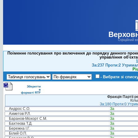
Верховн
Офіційний в
Поіменне голосування про включення до порядку денного проек
управління об'єкт
1
За:237 Проти:2 Утрима
Рі
- Вибрати зі списк
Зберегти
в
форматі RTF
Фракція Партії р
Кіль
За:180 Проти:0 Утрим
Андрос С.О.
За
Ахметов Р.Л.
За
Баранов-Мохорт С.М.
За
Бахтеєва Т.Д.
За
Бережна І.Г.
За
Білий О.П.
За