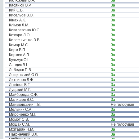
Калюжний В.А.
За
Касянюк О.Р.
За
Кий С.В.
За
Кисельов В.О.
За
Кінах А.К.
За
Клімов Л.М.
За
Ковалевська Ю.С.
За
Кожара Л.О.
За
Колесніченко В.В.
За
Комар М.С.
За
Корж В.П.
За
Коржев А.Л.
За
Кузьмук О.І.
За
Ландик В.І.
За
Лебедєв П.В.
За
Лєщинський О.О.
За
Литвинов Л.Ф.
За
Літвінов В.Г.
За
Луцький М.Г.
За
Майборода С.Ф.
За
Малишев В.С.
За
Маньковський Г.В.
Не голосував
Мельник С.А.
За
Мироненко М.І.
За
Момот С.В.
За
Мошак С.М.
Не голосував
Мхітарян Н.М.
За
Наконечний В.Л.
За