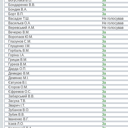
Богуслаєв В.О.
За
Бондаренко В.В.
За
Бондик В.А.
За
Борт В.П.
За
Васадзе Т.Ш.
Не голосував
Васильєв О.А.
Не голосував
Веревський А.М.
Не голосував
Вечерко В.М.
За
Воропаєв Ю.М.
За
Глазунов С.М.
За
Глущенко І.М.
За
Горбаль В.М.
За
Горіна І.А.
За
Грицак В.М.
За
Гуреєв В.М.
За
Дарда О.П.
За
Демидко В.М.
За
Демянко М.І.
За
Євтухов В.І.
За
Єгоров О.М.
За
Єфремов О.С.
За
Забарський В.В.
За
Засуха Т.В.
За
Зварич І.Т.
За
Зубанов В.О.
За
Зубик В.В.
За
Іваненко В.Г.
За
Ісаєв Л.О.
За