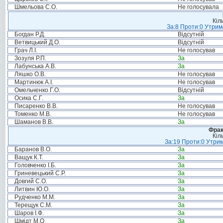
Шмельова С.О.
Не голосувала
Кіл
За:8 Проти:0 Утрим
Богдан Р.Д.
Відсутній
Ветвицький Д.О.
Відсутній
Грач Л.І.
Не голосував
Зозуля Р.П.
За
Лабунська А.В.
За
Ляшко О.В.
Не голосував
Мартинюк А.І.
Не голосував
Омельченко Г.О.
Відсутній
Осика С.Г.
За
Писаренко В.В.
Не голосував
Томенко М.В.
Не голосував
Шаманов В.В.
За
Фрак
Кіл
За:19 Проти:0 Утрим
Баранов В.О.
За
Ващук К.Т.
За
Головченко І.Б.
За
Гриневецький С.Р.
За
Довгий С.О.
За
Литвин Ю.О.
За
Рудченко М.М.
За
Терещук С.М.
За
Шаров І.Ф.
За
Шмідт М.О.
За