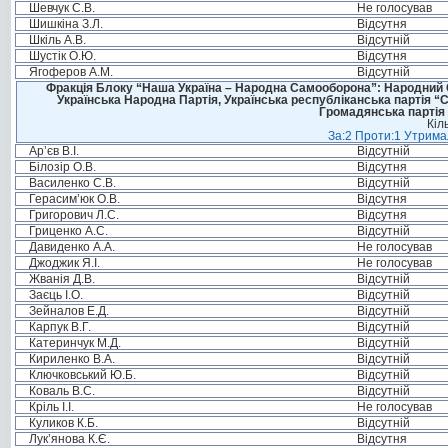
Шевчук С.В.
Не голосував
Шишкіна З.Л.
Відсутня
Шкіль А.В.
Відсутній
Шустік О.Ю.
Відсутня
Ягоферов А.М.
Відсутній
Фракція Блоку “Наша Україна – Народна Самооборона”: Народний Со
Українська Народна Партія, Українська республіканська партія “
Громадянська партія 
Кіл
За:2 Проти:1 Утримал
Ар’єв В.І.
Відсутній
Білозір О.В.
Відсутня
Василенко С.В.
Відсутній
Герасим’юк О.В.
Відсутня
Григорович Л.С.
Відсутня
Гриценко А.С.
Відсутній
Давиденко А.А.
Не голосував
Джоджик Я.І.
Не голосував
Жванія Д.В.
Відсутній
Заєць І.О.
Відсутній
Зейналов Е.Д.
Відсутній
Карпук В.Г.
Відсутній
Катеринчук М.Д.
Відсутній
Кириленко В.А.
Відсутній
Ключковський Ю.Б.
Відсутній
Коваль В.С.
Відсутній
Кріль І.І.
Не голосував
Куликов К.Б.
Відсутній
Лук’янова К.Є.
Відсутня