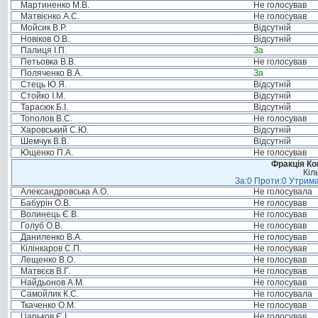
Мартиненко М.В.
Не голосував
Матвієнко А.С.
Не голосував
Мойсик В.Р.
Відсутній
Новіков О.В.
Відсутній
Палиця І.П.
За
Петьовка В.В.
Не голосував
Поляченко В.А.
За
Стець Ю.Я.
Відсутній
Стойко І.М.
Відсутній
Тарасюк Б.І.
Відсутній
Тополов В.С.
Не голосував
Харовський С.Ю.
Відсутній
Шемчук В.В.
Відсутній
Ющенко П.А.
Не голосував
Фракція Ком
Кіл
За:0 Проти:0 Утрима
Александровська А.О.
Не голосувала
Бабурін О.В.
Не голосував
Волинець Є.В.
Не голосував
Голуб О.В.
Не голосував
Даниленко В.А.
Не голосував
Кілінкаров С.П.
Не голосував
Лещенко В.О.
Не голосував
Матвєєв В.Г.
Не голосував
Найдьонов А.М.
Не голосував
Самойлик К.С.
Не голосувала
Ткаченко О.М.
Не голосував
Царьков Є.І.
Не голосував