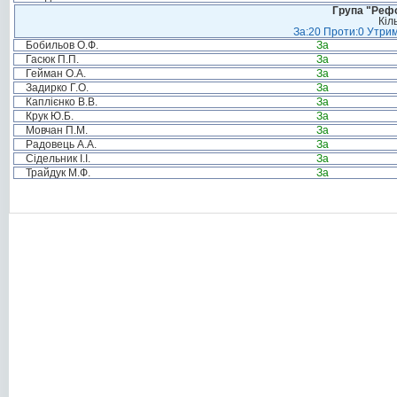
Група "Реф
Кіл
За:20 Проти:0 Утрим
Бобильов О.Ф.
За
Гасюк П.П.
За
Гейман О.А.
За
Задирко Г.О.
За
Каплієнко В.В.
За
Крук Ю.Б.
За
Мовчан П.М.
За
Радовець А.А.
За
Сідельник І.І.
За
Трайдук М.Ф.
За