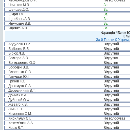
Черноморов О.М.
Не голосував
Чечетов М.В.
За
Шенцев Д.О.
За
Шкіря І.М.
За
Щербань А.В.
За
Янукович В.В.
За
Яценко А.В.
За
Фракція “Блок Ю
Кіль
За:0 Проти:0 Утрима
Абдуллін О.Р.
Відсутній
Бабенко В.Б.
Відсутній
Бірюк Л.В.
Відсутній
Болюра А.В.
Відсутня
Бондаренко О.Ф.
Відсутня
Бородін В.В.
Відсутній
Власенко С.В.
Відсутній
Ганущак Ю.І.
Відсутній
Гринів І.О.
Відсутній
Давимука С.А.
Відсутній
Деревляний В.Т.
Відсутній
Дончак В.А.
Відсутній
Дубовой О.Ф.
Відсутній
Жеваго К.В.
Відсутній
Зімін Є.І.
Відсутній
Кеменяш О.М.
Відсутній
Кирильчук Є.І.
Не голосував
Кожем’якін А.А.
Відсутній
Корж В.Т.
Відсутній