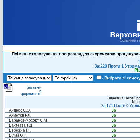
Верховн
Офіційний в
Поіменне голосування про розгляд за скороченою процедурою
1
За:220 Проти:1 Утрима
Рі
- Вибрати зі списк
Зберегти
в
форматі RTF
Фракція Партії р
Кіль
За:171 Проти:0 Утрим
Андрос С.О.
За
Ахметов Р.Л.
За
Баранов-Мохорт С.М.
За
Бахтеєва Т.Д.
За
Бережна І.Г.
За
Білий О.П.
За