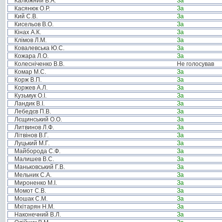
Калюжний В.А.
За
Касянюк О.Р.
За
Кий С.В.
За
Кисельов В.О.
За
Кінах А.К.
За
Клімов Л.М.
За
Ковалевська Ю.С.
За
Кожара Л.О.
За
Колесніченко В.В.
Не голосував
Комар М.С.
За
Корж В.П.
За
Коржев А.Л.
За
Кузьмук О.І.
За
Ландик В.І.
За
Лебедєв П.В.
За
Лєщинський О.О.
За
Литвинов Л.Ф.
За
Літвінов В.Г.
За
Луцький М.Г.
За
Майборода С.Ф.
За
Малишев В.С.
За
Маньковський Г.В.
За
Мельник С.А.
За
Мироненко М.І.
За
Момот С.В.
За
Мошак С.М.
За
Мхітарян Н.М.
За
Наконечний В.Л.
За