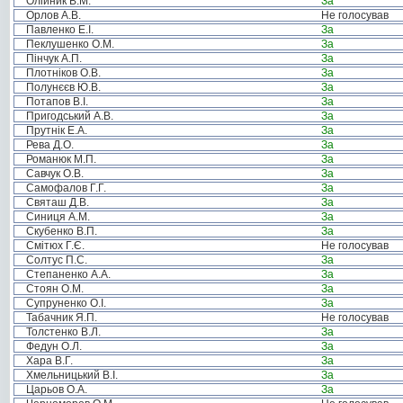
Олійник В.М.
За
Орлов А.В.
Не голосував
Павленко Е.І.
За
Пеклушенко О.М.
За
Пінчук А.П.
За
Плотніков О.В.
За
Полунєєв Ю.В.
За
Потапов В.І.
За
Пригодський А.В.
За
Прутнік Е.А.
За
Рева Д.О.
За
Романюк М.П.
За
Савчук О.В.
За
Самофалов Г.Г.
За
Святаш Д.В.
За
Синиця А.М.
За
Скубенко В.П.
За
Смітюх Г.Є.
Не голосував
Солтус П.С.
За
Степаненко А.А.
За
Стоян О.М.
За
Супруненко О.І.
За
Табачник Я.П.
Не голосував
Толстенко В.Л.
За
Федун О.Л.
За
Хара В.Г.
За
Хмельницький В.І.
За
Царьов О.А.
За