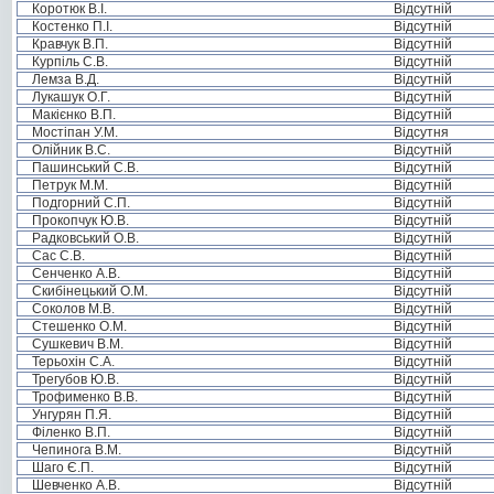
Коротюк В.І.
Відсутній
Костенко П.І.
Відсутній
Кравчук В.П.
Відсутній
Курпіль С.В.
Відсутній
Лемза В.Д.
Відсутній
Лукашук О.Г.
Відсутній
Макієнко В.П.
Відсутній
Мостіпан У.М.
Відсутня
Олійник В.С.
Відсутній
Пашинський С.В.
Відсутній
Петрук М.М.
Відсутній
Подгорний С.П.
Відсутній
Прокопчук Ю.В.
Відсутній
Радковський О.В.
Відсутній
Сас С.В.
Відсутній
Сенченко А.В.
Відсутній
Скибінецький О.М.
Відсутній
Соколов М.В.
Відсутній
Стешенко О.М.
Відсутній
Сушкевич В.М.
Відсутній
Терьохін С.А.
Відсутній
Трегубов Ю.В.
Відсутній
Трофименко В.В.
Відсутній
Унгурян П.Я.
Відсутній
Філенко В.П.
Відсутній
Чепинога В.М.
Відсутній
Шаго Є.П.
Відсутній
Шевченко А.В.
Відсутній