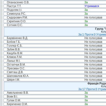
Опанасенко О.В.
За
Пастух Т.Т.
Утримався
Подоляк І.І.
За
Семенуха Р.С.
За
Сидорович Р.М.
Не голосував
Скрипник О.О.
За
Сотник О.С.
За
Група "
Кіл
За:1 Проти:0 Утрима
Барвіненко В.Д.
Не голосував
Бобов Г.Б.
Не голосував
Гєллєр Є.Б.
Не голосував
Зубик В.В.
Не голосував
Кацуба В.М.
Не голосував
Клімов Л.М.
Не голосував
Ланьо М.І.
Не голосував
Остапчук В.М.
Не голосував
Пресман О.С.
Не голосував
Святаш Д.В.
Не голосував
Шаповалов Ю.А.
Не голосував
Шкіря І.М.
Не голосував
Фракція Ради
Кіл
За:17 Проти:0 Утрим
Амельченко В.В.
За
Вовк В.І.
За
Гулак О.М.
За
Кириченко О.М.
За