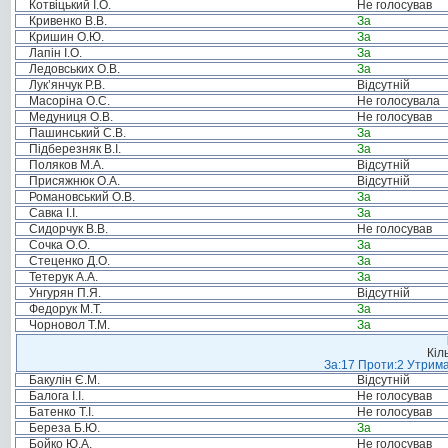
Котвіцький І.О.
Не голосував
Кривенко В.В.
За
Кришин О.Ю.
За
Лапін І.О.
За
Ледовських О.В.
За
Лук’янчук Р.В.
Відсутній
Масоріна О.С.
Не голосувала
Медуниця О.В.
Не голосував
Пашинський С.В.
За
Підберезняк В.І.
За
Поляков М.А.
Відсутній
Присяжнюк О.А.
Відсутній
Романовський О.В.
За
Савка І.І.
За
Сидорчук В.В.
Не голосував
Сочка О.О.
За
Стеценко Д.О.
За
Тетерук А.А.
За
Унгурян П.Я.
Відсутній
Федорук М.Т.
За
Чорновол Т.М.
За
Кіл
За:17 Проти:2 Утрима
Бакулін Є.М.
Відсутній
Балога І.І.
Не голосував
Батенко Т.І.
Не голосував
Береза Б.Ю.
За
Бойко Ю.А.
Не голосував