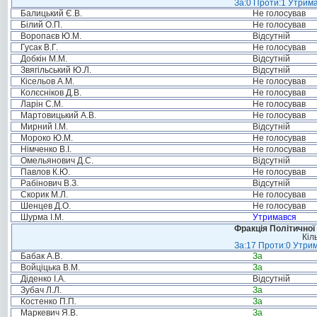
За:0 Проти:1 Утрима
Балицький Є.В.
Не голосував
Білий О.П.
Не голосував
Воропаєв Ю.М.
Відсутній
Гусак В.Г.
Не голосував
Добкін М.М.
Відсутній
Звягільський Ю.Л.
Відсутній
Кісельов А.М.
Не голосував
Колєсніков Д.В.
Не голосував
Ларін С.М.
Не голосував
Мартовицький А.В.
Не голосував
Мирний І.М.
Відсутній
Мороко Ю.М.
Не голосував
Німченко В.І.
Не голосував
Омельянович Д.С.
Відсутній
Павлов К.Ю.
Не голосував
Рабінович В.З.
Відсутній
Скорик М.Л.
Не голосував
Шенцев Д.О.
Не голосував
Шурма І.М.
Утримався
Фракція Політичної
Кіл
За:17 Проти:0 Утрим
Бабак А.В.
За
Войціцька В.М.
За
Діденко І.А.
Відсутній
Зубач Л.Л.
За
Костенко П.П.
За
Маркевич Я.В.
За