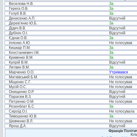
Веселова Н.В.
За
Герега О.В.
За
Голуб В.В.
За
Денисенко А.П.
Відсутній
Дерев’янко Ю.Б.
За
Дідич В.В.
Відсутній
Дубінін О.І.
Відсутній
Єднак О.В.
За
Іллєнко А.Ю.
Не голосував
Кишкар П.М.
За
Констанкевич І.М.
За
Кривенко В.М.
За
Купрій В.М.
Відсутній
Литвин В.М.
За
Марченко О.О.
Утримався
Матківський Б.М.
Не голосував
Міщенко С.Г.
Не голосував
Мусій О.С.
Не голосував
Онищенко О.Р.
Відсутній
Парасюк В.З.
Відсутній
Петренко О.М.
Не голосував
Розенблат Б.С.
За
Сироїд О.І.
Не голосувала
Тимошенко Ю.В.
За
Шевченко В.Л.
Не голосував
Ярош Д.А.
Відсутній
Фракція Політич
Кіл