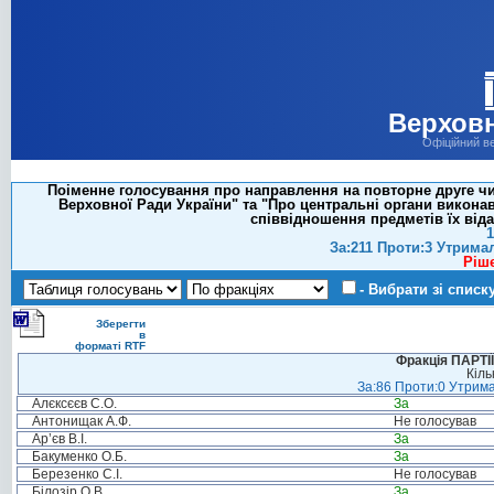
Верховн
Офіційний в
Поіменне голосування про направлення на повторне друге чи
Верховної Ради України" та "Про центральні органи виконав
співвідношення предметів їх віда
1
За:211 Проти:3 Утрима
Ріш
- Вибрати зі списк
Зберегти
в
форматі RTF
Фракція ПАРТ
Кіль
За:86 Проти:0 Утрима
Алєксєєв С.О.
За
Антонищак А.Ф.
Не голосував
Ар’єв В.І.
За
Бакуменко О.Б.
За
Березенко С.І.
Не голосував
Білозір О.В.
За