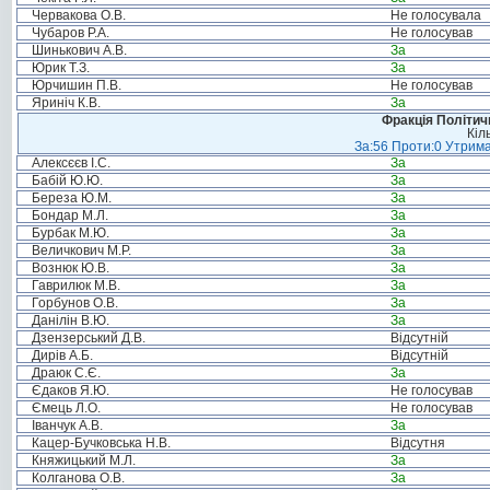
Червакова О.В.
Не голосувала
Чубаров Р.А.
Не голосував
Шинькович А.В.
За
Юрик Т.З.
За
Юрчишин П.В.
Не голосував
Яриніч К.В.
За
Фракція Політи
Кіл
За:56 Проти:0 Утрима
Алексєєв І.С.
За
Бабій Ю.Ю.
За
Береза Ю.М.
За
Бондар М.Л.
За
Бурбак М.Ю.
За
Величкович М.Р.
За
Вознюк Ю.В.
За
Гаврилюк М.В.
За
Горбунов О.В.
За
Данілін В.Ю.
За
Дзензерський Д.В.
Відсутній
Дирів А.Б.
Відсутній
Драюк С.Є.
За
Єдаков Я.Ю.
Не голосував
Ємець Л.О.
Не голосував
Іванчук А.В.
За
Кацер-Бучковська Н.В.
Відсутня
Княжицький М.Л.
За
Колганова О.В.
За