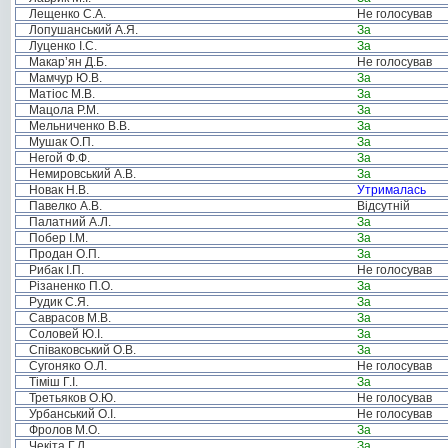
Лещенко С.А.
Не голосував
Лопушанський А.Я.
За
Луценко І.С.
За
Макар’ян Д.Б.
Не голосував
Мамчур Ю.В.
За
Матіос М.В.
За
Мацола Р.М.
За
Мельниченко В.В.
За
Мушак О.П.
За
Негой Ф.Ф.
За
Немировський А.В.
За
Новак Н.В.
Утрималась
Павелко А.В.
Відсутній
Палатний А.Л.
За
Побер І.М.
За
Продан О.П.
За
Рибак І.П.
Не голосував
Різаненко П.О.
За
Рудик С.Я.
За
Саврасов М.В.
За
Соловей Ю.І.
За
Співаковський О.В.
За
Сугоняко О.Л.
Не голосував
Тіміш Г.І.
За
Третьяков О.Ю.
Не голосував
Урбанський О.І.
Не голосував
Фролов М.О.
За
Чекіта Г.Л.
За