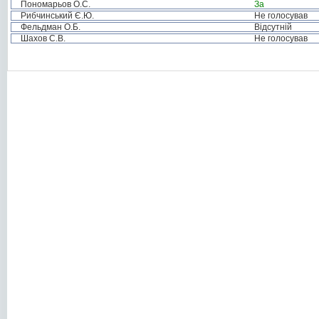
Пономарьов О.С.
За
Рибчинський Є.Ю.
Не голосував
Фельдман О.Б.
Відсутній
Шахов С.В.
Не голосував