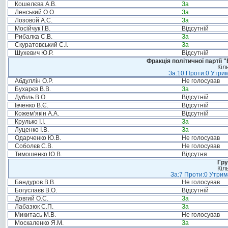
Кошелєва А.В.
За
Ленський О.О.
За
Лозовой А.С.
За
Мосійчук І.В.
Відсутній
Рибалка С.В.
За
Скуратовський С.І.
За
Шухевич Ю.Р.
Відсутній
Фракція політичної партії
Кіл
За:10 Проти:0 Утрим
Абдуллін О.Р.
Не голосував
Бухарєв В.В.
За
Дубіль В.О.
Відсутній
Івченко В.Є.
Відсутній
Кожем’якін А.А.
Відсутній
Крулько І.І.
За
Луценко І.В.
За
Одарченко Ю.В.
Не голосував
Соболєв С.В.
Не голосував
Тимошенко Ю.В.
Відсутня
Гру
Кіл
За:7 Проти:0 Утрим
Бандуров В.В.
Не голосував
Богуслаєв В.О.
Відсутній
Довгий О.С.
За
Лабазюк С.П.
За
Микитась М.В.
Не голосував
Москаленко Я.М.
За