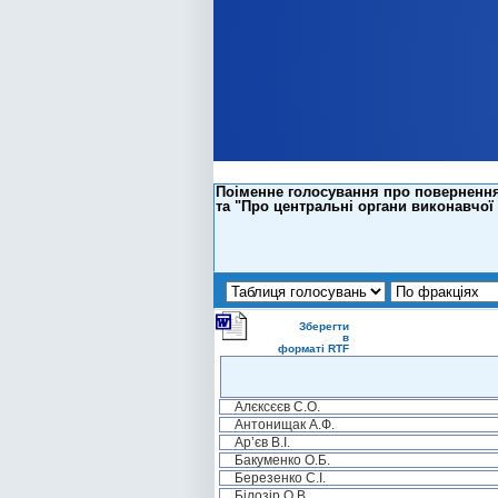
Поіменне голосування про повернення 
та "Про центральні органи виконавчої
Зберегти
в
форматі RTF
Алєксєєв С.О.
Антонищак А.Ф.
Ар’єв В.І.
Бакуменко О.Б.
Березенко С.І.
Білозір О.В.