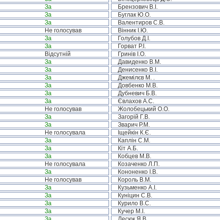
За
Брензович В.І.
За
Буглак Ю.О.
За
Валентиров С.В.
Не голосував
Вінник І.Ю.
За
Голубов Д.І.
За
Горват Р.І.
Відсутній
Гринів І.О.
За
Давиденко В.М.
За
Денисенко В.І.
За
Джемілєв М. .
За
Довбенко М.В.
За
Дубневич Б.В.
За
Євлахов А.С.
Не голосував
Жолобецький О.О.
За
Загорій Г.В.
За
Зварич Р.М.
Не голосувала
Іщейкін К.Є.
За
Каплін С.М.
За
Кіт А.Б.
За
Кобцев М.В.
Не голосувала
Козаченко Л.П.
За
Кононенко І.В.
Не голосував
Король В.М.
За
Кузьменко А.І.
За
Куніцин С.В.
За
Курило В.С.
За
Кучер М.І.
За
Лесюк Я.В.