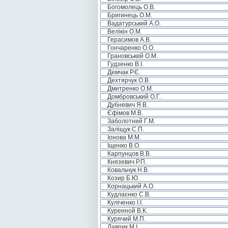
Богомолець О.В.
Бригинець О.М.
Вадатурський А.О.
Велікін О.М.
Герасимов А.В.
Гончаренко О.О.
Грановський О.М.
Гудзенко В.І.
Демчак Р.Є.
Дехтярчук О.В.
Дмитренко О.М.
Домбровський О.Г.
Дубневич Я.В.
Єфімов М.В.
Заболотний Г.М.
Заліщук С.П.
Іонова М.М.
Іщенко В.О.
Карпунцов В.В.
Князевич Р.П.
Ковальчук Н.В.
Козир Б.Ю.
Корнацький А.О.
Кудлаєнко С.В.
Куліченко І.І.
Куренной В.К.
Курячий М.П.
Лаврик М.І.