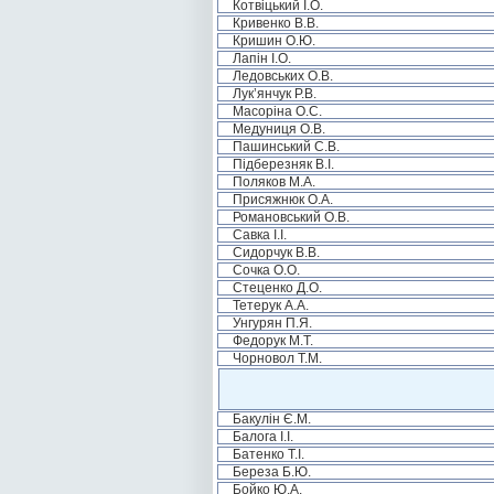
Котвіцький І.О.
Кривенко В.В.
Кришин О.Ю.
Лапін І.О.
Ледовських О.В.
Лук’янчук Р.В.
Масоріна О.С.
Медуниця О.В.
Пашинський С.В.
Підберезняк В.І.
Поляков М.А.
Присяжнюк О.А.
Романовський О.В.
Савка І.І.
Сидорчук В.В.
Сочка О.О.
Стеценко Д.О.
Тетерук А.А.
Унгурян П.Я.
Федорук М.Т.
Чорновол Т.М.
Бакулін Є.М.
Балога І.І.
Батенко Т.І.
Береза Б.Ю.
Бойко Ю.А.