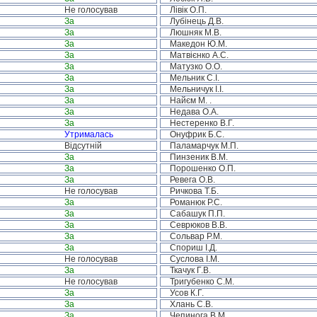
Не голосував
Лівік О.П.
За
Лубінець Д.В.
За
Люшняк М.В.
За
Македон Ю.М.
За
Матвієнко А.С.
За
Матузко О.О.
За
Мельник С.І.
За
Мельничук І.І.
За
Найєм М. .
За
Недава О.А.
За
Нестеренко В.Г.
Утрималась
Онуфрик Б.С.
Відсутній
Паламарчук М.П.
За
Пинзеник В.М.
За
Порошенко О.П.
За
Ревега О.В.
Не голосував
Ричкова Т.Б.
За
Романюк Р.С.
За
Сабашук П.П.
За
Севрюков В.В.
За
Сольвар Р.М.
За
Спориш І.Д.
Не голосував
Суслова І.М.
За
Ткачук Г.В.
Не голосував
Тригубенко С.М.
За
Усов К.Г.
За
Хлань С.В.
За
Чепинога В.М.