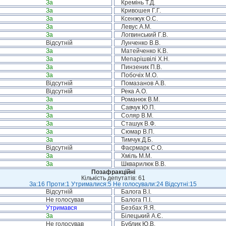
За
Кремінь Т.Д.
За
Кривошея Г.Г.
За
Ксенжук О.С.
За
Левус А.М.
За
Логвинський Г.В.
Відсутній
Лунченко В.В.
За
Матейченко К.В.
За
Мепарішвілі Х.Н.
За
Пинзеник П.В.
За
Побочіх М.О.
Відсутній
Помазанов А.В.
Відсутній
Река А.О.
За
Романюк В.М.
За
Савчук Ю.П.
За
Соляр В.М.
За
Сташук В.Ф.
За
Сюмар В.П.
За
Тимчук Д.Б.
Відсутній
Фаєрмарк С.О.
За
Хміль М.М.
За
Шкварилюк В.В.
Позафракційні
Кількість депутатів: 61
За:16 Проти:1 Утрималися:5 Не голосували:24 Відсутні:15
Відсутній
Балога В.І.
Не голосував
Балога П.І.
Утримався
Безбах Я.Я.
За
Білецький А.Є.
Не голосував
Бублик Ю.В.