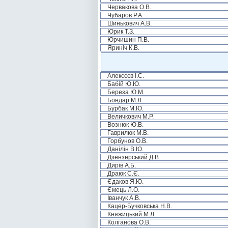
Червакова О.В.
Чубаров Р.А.
Шинькович А.В.
Юрик Т.З.
Юрчишин П.В.
Яриніч К.В.
Алексєєв І.С.
Бабій Ю.Ю.
Береза Ю.М.
Бондар М.Л.
Бурбак М.Ю.
Величкович М.Р.
Вознюк Ю.В.
Гаврилюк М.В.
Горбунов О.В.
Данілін В.Ю.
Дзензерський Д.В.
Дирів А.Б.
Драюк С.Є.
Єдаков Я.Ю.
Ємець Л.О.
Іванчук А.В.
Кацер-Бучковська Н.В.
Княжицький М.Л.
Колганова О.В.