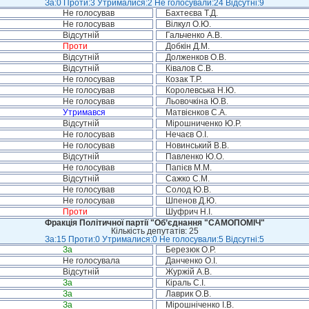
За:0 Проти:3 Утрималися:2 Не голосували:24 Відсутні:9
Не голосував
Бахтеєва Т.Д.
Не голосував
Вілкул О.Ю.
Відсутній
Гальченко А.В.
Проти
Добкін Д.М.
Відсутній
Долженков О.В.
Відсутній
Ківалов С.В.
Не голосував
Козак Т.Р.
Не голосував
Королевська Н.Ю.
Не голосував
Льовочкіна Ю.В.
Утримався
Матвієнков С.А.
Відсутній
Мірошниченко Ю.Р.
Не голосував
Нечаєв О.І.
Не голосував
Новинський В.В.
Відсутній
Павленко Ю.О.
Не голосував
Папієв М.М.
Відсутній
Сажко С.М.
Не голосував
Солод Ю.В.
Не голосував
Шпенов Д.Ю.
Проти
Шуфрич Н.І.
Фракція Політичної партії "Об’єднання "САМОПОМІЧ"
Кількість депутатів: 25
За:15 Проти:0 Утрималися:0 Не голосували:5 Відсутні:5
За
Березюк О.Р.
Не голосувала
Данченко О.І.
Відсутній
Журжій А.В.
За
Кіраль С.І.
За
Лаврик О.В.
За
Мірошніченко І.В.