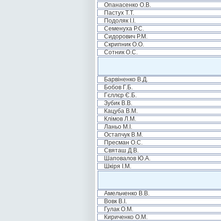
Опанасенко О.В.
Пастух Т.Т.
Подоляк І.І.
Семенуха Р.С.
Сидорович Р.М.
Скрипник О.О.
Сотник О.С.
Барвіненко В.Д.
Бобов Г.Б.
Гєллєр Є.Б.
Зубик В.В.
Кацуба В.М.
Клімов Л.М.
Ланьо М.І.
Остапчук В.М.
Пресман О.С.
Святаш Д.В.
Шаповалов Ю.А.
Шкіря І.М.
Амельченко В.В.
Вовк В.І.
Гулак О.М.
Кириченко О.М.