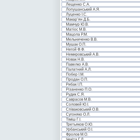
Лещенко С.А.
Лопушанський А.Я.
Луценко І.С.
Макар’ян Д.Б.
Мамчур Ю.В.
Матіос М.В.
Мацола Р.М.
Мельниченко В.В.
Мушак О.П.
Негой Ф.Ф.
Немировський А.В.
Новак Н.В.
Павелко А.В.
Палатний А.Л.
Побер І.М.
Продан О.П.
Рибак І.П.
Різаненко П.О.
Рудик С.Я.
Саврасов М.В.
Соловей Ю.І.
Співаковський О.В.
Сугоняко О.Л.
Тіміш Г.І.
Третьяков О.Ю.
Урбанський О.І.
Фролов М.О.
Чекіта Г.Л.