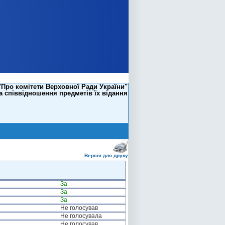
"Про комітети Верховної Ради України"
а співвідношення предметів їх відання
Версія для друку
За
За
За
Не голосував
Не голосувала
Не голосував