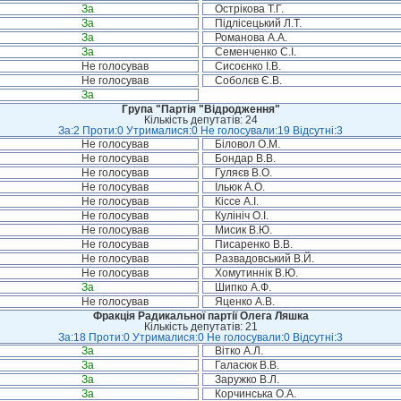
За
Острікова Т.Г.
За
Підлісецький Л.Т.
За
Романова А.А.
За
Семенченко С.І.
Не голосував
Сисоєнко І.В.
Не голосував
Соболєв Є.В.
За
Група "Партія "Відродження"
Кількість депутатів: 24
За:2 Проти:0 Утрималися:0 Не голосували:19 Відсутні:3
Не голосував
Біловол О.М.
Не голосував
Бондар В.В.
Не голосував
Гуляєв В.О.
Не голосував
Ільюк А.О.
Не голосував
Кіссе А.І.
Не голосував
Кулініч О.І.
Не голосував
Мисик В.Ю.
Не голосував
Писаренко В.В.
Не голосував
Развадовський В.Й.
Не голосував
Хомутиннік В.Ю.
За
Шипко А.Ф.
Не голосував
Яценко А.В.
Фракція Радикальної партії Олега Ляшка
Кількість депутатів: 21
За:18 Проти:0 Утрималися:0 Не голосували:0 Відсутні:3
За
Вітко А.Л.
За
Галасюк В.В.
За
Заружко В.Л.
За
Корчинська О.А.