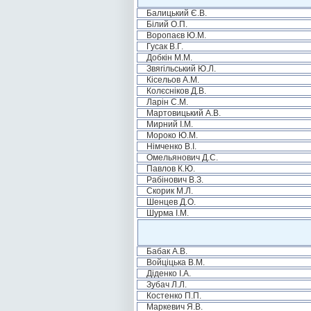
Балицький Є.В.
Білий О.П.
Воропаєв Ю.М.
Гусак В.Г.
Добкін М.М.
Звягільський Ю.Л.
Кісельов А.М.
Колєсніков Д.В.
Ларін С.М.
Мартовицький А.В.
Мирний І.М.
Мороко Ю.М.
Німченко В.І.
Омельянович Д.С.
Павлов К.Ю.
Рабінович В.З.
Скорик М.Л.
Шенцев Д.О.
Шурма І.М.
Бабак А.В.
Войціцька В.М.
Діденко І.А.
Зубач Л.Л.
Костенко П.П.
Маркевич Я.В.