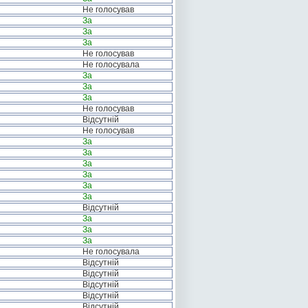
Не голосував
За
За
За
Не голосував
Не голосувала
За
За
За
Не голосував
Відсутній
Не голосував
За
За
За
За
За
За
Відсутній
За
За
За
Не голосувала
Відсутній
Відсутній
Відсутній
Відсутній
Відсутній