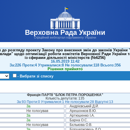
Верховна Рада України
Офіційний вебпортал парламенту України
до розгляду проекту Закону про внесення змін до законів України 
 влади" щодо оптимізації роботи комітетів Верховної Ради України т
із сферами діяльності міністерств (№6256)
16.05.2019 11:42
За:226 Проти:4 Утрималися:8 Не голосували:118 Всього:356
Рішення прийнято
- Вибрати зі списку
Фракція ПАРТІЇ "БЛОК ПЕТРА ПОРОШЕНКА"
Кількість депутатів: 135
За:93 Проти:0 Утрималися:1 Не голосували:28 Відсутні:13
За
Андрієвський Д.Й.
Не голосував
Арешонков В.Ю.
За
Артюшенко І.А.
За
Барна О.С.
Не голосував
Бєлькова О.В.
За
Білоцерковець Д.О.