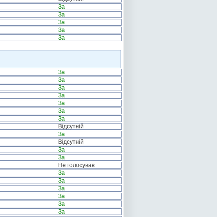
За
За
За
За
За
За
За
За
За
За
За
За
Відсутній
За
Відсутній
За
За
Не голосував
За
За
За
За
За
За