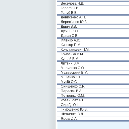
Веселова Н.В.
Герега О.В.
Голуб В.В.
Денисенко А.П.
Дерев’янко Ю.Б.
Дідич В.В.
Дубінін О.І.
Єднак О.В.
Іллєнко А.Ю.
Кишкар П.М.
Констанкевич І.М.
Кривенко В.М.
Купрій В.М.
Литвин В.М.
Марченко О.О.
Матківський Б.М.
Міщенко С.Г.
Мусій О.С.
Онищенко О.Р.
Парасюк В.З.
Петренко О.М.
Розенблат Б.С.
Сироїд О.І.
Тимошенко Ю.В.
Шевченко В.Л.
Ярош Д.А.