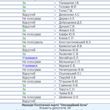
За
Геращенко І.В.
За
Головко М.Й.
За
Гопко Г.М.
Відсутній
Денисенко А.С.
Не голосував
Деркач А.Л.
Відсутній
Добродомов Д.Є.
Відсутній
Дунаєв С.В.
За
Жеваго К.В.
Не голосував
Іоффе Ю.Я.
За
Клюєв С.П.
Не голосувала
Константіновський В.Л.
За
Кривохатько В.В.
Відсутній
Левченко Ю.В.
За
Льовочкін С.В.
Утримався
Матвійчук Е.Л.
Не голосував
Мельничук С.П.
Утримався
Мураєв Є.В.
Не голосував
Ничипоренко В.М.
Відсутній
Осуховський О.І.
Відсутній
Парубій А.В.
Не голосував
Пташник В.Ю.
За
Савченко Н.В.
За
Тарута С.О.
За
Чумак В.В.
Не голосував
Шевченко О.Л.
Відсутній
Фракція Політичної партії "Опозиційний блок"
Кількість депутатів: 38