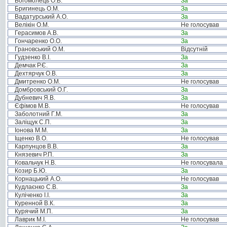
Богомолець О.В.
За
Бригинець О.М.
За
Вадатурський А.О.
За
Велікін О.М.
Не голосував
Герасимов А.В.
За
Гончаренко О.О.
За
Грановський О.М.
Відсутній
Гудзенко В.І.
За
Демчак Р.Є.
За
Дехтярчук О.В.
За
Дмитренко О.М.
Не голосував
Домбровський О.Г.
За
Дубневич Я.В.
За
Єфімов М.В.
Не голосував
Заболотний Г.М.
За
Заліщук С.П.
За
Іонова М.М.
За
Іщенко В.О.
Не голосував
Карпунцов В.В.
За
Князевич Р.П.
За
Ковальчук Н.В.
Не голосувала
Козир Б.Ю.
За
Корнацький А.О.
Не голосував
Кудлаєнко С.В.
За
Куліченко І.І.
За
Куренной В.К.
За
Курячий М.П.
За
Лаврик М.І.
Не голосував