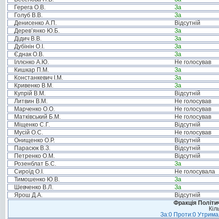
Герега О.В.
За
Голуб В.В.
За
Денисенко А.П.
Відсутній
Дерев’янко Ю.Б.
За
Дідич В.В.
За
Дубінін О.І.
За
Єднак О.В.
За
Іллєнко А.Ю.
Не голосував
Кишкар П.М.
За
Констанкевич І.М.
За
Кривенко В.М.
За
Купрій В.М.
Відсутній
Литвин В.М.
Не голосував
Марченко О.О.
Не голосував
Матківський Б.М.
Не голосував
Міщенко С.Г.
Відсутній
Мусій О.С.
Не голосував
Онищенко О.Р.
Відсутній
Парасюк В.З.
Відсутній
Петренко О.М.
Відсутній
Розенблат Б.С.
За
Сироїд О.І.
Не голосувала
Тимошенко Ю.В.
За
Шевченко В.Л.
За
Ярош Д.А.
Відсутній
Фракція Політич
Кіл
За:0 Проти:0 Утримал