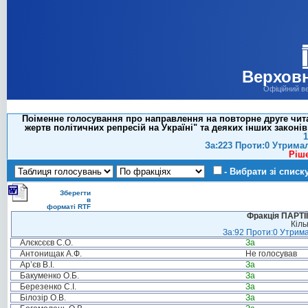
Верховн
Офіційний в
Поіменне голосування про направлення на повторне друге чита
жертв політичних репресій на Україні" та деяких інших закон
1
За:223 Проти:0 Утрима
Ріш
- Вибрати зі списк
Зберегти
в
форматі RTF
Фракція ПАРТ
Кіль
За:92 Проти:0 Утрима
Алєксєєв С.О.
За
Антонищак А.Ф.
Не голосував
Ар’єв В.І.
За
Бакуменко О.Б.
За
Березенко С.І.
За
Білозір О.В.
За