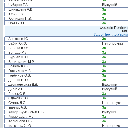
Червакова О.В.
За
Чубаров Р.А.
Відсутній
Шинькович А.В.
За
Юрик Т.З.
За
Юрчишин П.В.
За
Яриніч К.В.
За
Фракція Політи
Кіл
За:60 Проти:0 Утрима
Алексєєв І.С.
За
Бабій Ю.Ю.
Не голосував
Береза Ю.М.
За
Бондар М.Л.
За
Бурбак М.Ю.
За
Величкович М.Р.
За
Вознюк Ю.В.
За
Гаврилюк М.В.
За
Горбунов О.В.
За
Данілін В.Ю.
За
Дзензерський Д.В.
Відсутній
Дирів А.Б.
Відсутній
Драюк С.Є.
За
Єдаков Я.Ю.
За
Ємець Л.О.
Не голосував
Іванчук А.В.
За
Кацер-Бучковська Н.В.
Відсутня
Княжицький М.Л.
За
Колганова О.В.
За
Котвіцький І.О.
Не голосував