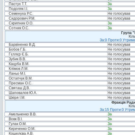
Пастух Т.Т.
За
Подоляк І.І.
За
Семенуха Р.С.
Не голосував
Сидорович Р.М.
Не голосував
Скрипник О.О.
За
Сотник О.С.
За
Група "
Кіл
За:0 Проти:0 Утрима
Барвіненко В.Д.
Не голосував
Бобов Г.Б.
Не голосував
Гєллєр Є.Б.
Не голосував
Зубик В.В.
Не голосував
Кацуба В.М.
Не голосував
Клімов Л.М.
Не голосував
Ланьо М.І.
Не голосував
Остапчук В.М.
Не голосував
Пресман О.С.
Не голосував
Святаш Д.В.
Не голосував
Шаповалов Ю.А.
Не голосував
Шкіря І.М.
Не голосував
Фракція Ради
Кіл
За:15 Проти:0 Утрим
Амельченко В.В.
За
Вовк В.І.
За
Гулак О.М.
За
Кириченко О.М.
За
Кошелєва А.В.
За