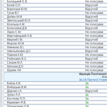
Балицький Є.В.
Не голосував
Білий О.П.
Відсутній
Воропаєв Ю.М.
Відсутній
Гусак В.Г.
Не голосував
Добкін М.М.
Відсутній
Звягільський Ю.Л.
Відсутній
Кісельов А.М.
Не голосував
Колєсніков Д.В.
Відсутній
Ларін С.М.
Не голосував
Мартовицький А.В.
Не голосував
Мирний І.М.
Відсутній
Мороко Ю.М.
Не голосував
Німченко В.І.
Не голосував
Омельянович Д.С.
Відсутній
Павлов К.Ю.
Не голосував
Рабінович В.З.
Відсутній
Скорик М.Л.
Не голосував
Шенцев Д.О.
Не голосував
Шурма І.М.
Не голосував
Фракція Політичної
Кіл
За:16 Проти:0 Утрим
Бабак А.В.
За
Войціцька В.М.
За
Діденко І.А.
Відсутній
Зубач Л.Л.
За
Костенко П.П.
За
Маркевич Я.В.
За
Опанасенко О.В.
За