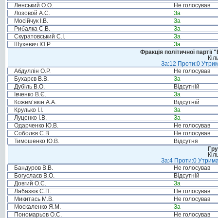
Ленський О.О.
Не голосував
Лозовой А.С.
За
Мосійчук І.В.
За
Рибалка С.В.
За
Скуратовський С.І.
За
Шухевич Ю.Р.
За
Фракція політичної партії
Кіл
За:12 Проти:0 Утрим
Абдуллін О.Р.
Не голосував
Бухарєв В.В.
За
Дубіль В.О.
Відсутній
Івченко В.Є.
За
Кожем’якін А.А.
Відсутній
Крулько І.І.
За
Луценко І.В.
За
Одарченко Ю.В.
Не голосував
Соболєв С.В.
Не голосував
Тимошенко Ю.В.
Відсутня
Гру
Кіл
За:4 Проти:0 Утрима
Бандуров В.В.
Не голосував
Богуслаєв В.О.
Відсутній
Довгий О.С.
За
Лабазюк С.П.
Не голосував
Микитась М.В.
Не голосував
Москаленко Я.М.
За
Пономарьов О.С.
Не голосував