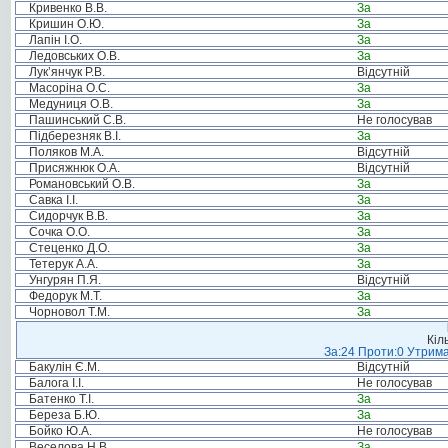
Кривенко В.В.
За
Кришин О.Ю.
За
Лапін І.О.
За
Ледовських О.В.
За
Лук’янчук Р.В.
Відсутній
Масоріна О.С.
За
Медуниця О.В.
За
Пашинський С.В.
Не голосував
Підберезняк В.І.
За
Поляков М.А.
Відсутній
Присяжнюк О.А.
Відсутній
Романовський О.В.
За
Савка І.І.
За
Сидорчук В.В.
За
Сочка О.О.
За
Стеценко Д.О.
За
Тетерук А.А.
За
Унгурян П.Я.
Відсутній
Федорук М.Т.
За
Чорновол Т.М.
За
Кіл
За:24 Проти:0 Утрима
Бакулін Є.М.
Відсутній
Балога І.І.
Не голосував
Батенко Т.І.
За
Береза Б.Ю.
За
Бойко Ю.А.
Не голосував
Веселова Н.В.
За