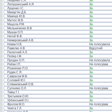
Лещенко С.А.
За
Лопушанський А.Я.
За
Луценко І.С.
За
Макар’ян Д.Б.
За
Мамчур Ю.В.
За
Матіос М.В.
За
Мацола Р.М.
За
Мельниченко В.В.
За
Мушак О.П.
За
Негой Ф.Ф.
За
Немировський А.В.
За
Новак Н.В.
Не голосувала
Павелко А.В.
Відсутній
Палатний А.Л.
За
Побер І.М.
За
Продан О.П.
Не голосувала
Рибак І.П.
Не голосував
Різаненко П.О.
За
Рудик С.Я.
За
Саврасов М.В.
За
Соловей Ю.І.
За
Співаковський О.В.
За
Сугоняко О.Л.
Не голосував
Тіміш Г.І.
За
Третьяков О.Ю.
За
Урбанський О.І.
За
Фролов М.О.
Не голосував
Чекіта Г.Л.
За