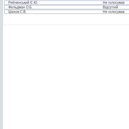
Рибчинський Є.Ю.
Не голосував
Фельдман О.Б.
Відсутній
Шахов С.В.
Не голосував