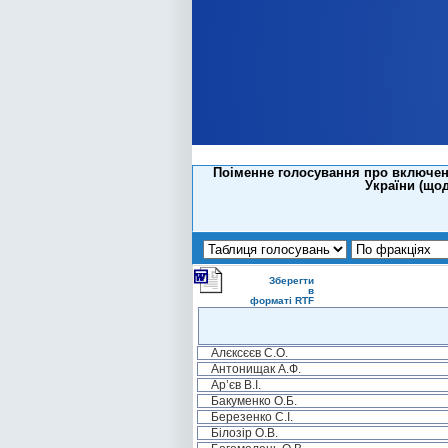
Поіменне голосування про включенн
України (що
Зберегти
в
форматі RTF
Алєксєєв С.О.
Антонищак А.Ф.
Ар’єв В.І.
Бакуменко О.Б.
Березенко С.І.
Білозір О.В.