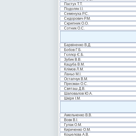
Пастух Т.Т.
Подоляк І.І.
Семенуха Р.С.
Сидорович Р.М.
Скрипник О.О.
Сотник О.С.
Барвіненко В.Д.
Бобов Г.Б.
Гєллєр Є.Б.
Зубик В.В.
Кацуба В.М.
Клімов Л.М.
Ланьо М.І.
Остапчук В.М.
Пресман О.С.
Святаш Д.В.
Шаповалов Ю.А.
Шкіря І.М.
Амельченко В.В.
Вовк В.І.
Гулак О.М.
Кириченко О.М.
Кошелєва А.В.