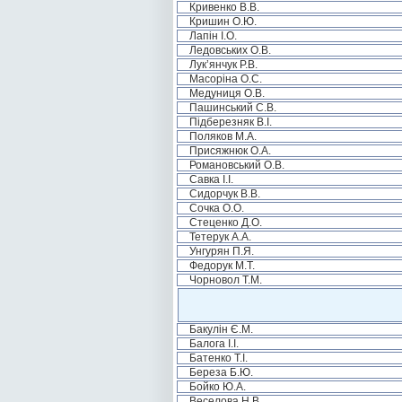
Кривенко В.В.
Кришин О.Ю.
Лапін І.О.
Ледовських О.В.
Лук’янчук Р.В.
Масоріна О.С.
Медуниця О.В.
Пашинський С.В.
Підберезняк В.І.
Поляков М.А.
Присяжнюк О.А.
Романовський О.В.
Савка І.І.
Сидорчук В.В.
Сочка О.О.
Стеценко Д.О.
Тетерук А.А.
Унгурян П.Я.
Федорук М.Т.
Чорновол Т.М.
Бакулін Є.М.
Балога І.І.
Батенко Т.І.
Береза Б.Ю.
Бойко Ю.А.
Веселова Н.В.