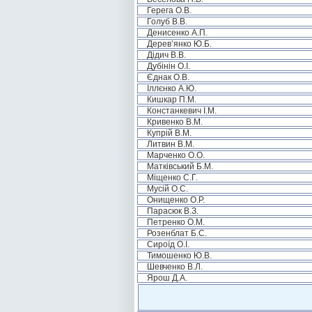
Герега О.В.
Голуб В.В.
Денисенко А.П.
Дерев’янко Ю.Б.
Дідич В.В.
Дубінін О.І.
Єднак О.В.
Іллєнко А.Ю.
Кишкар П.М.
Констанкевич І.М.
Кривенко В.М.
Купрій В.М.
Литвин В.М.
Марченко О.О.
Матківський Б.М.
Міщенко С.Г.
Мусій О.С.
Онищенко О.Р.
Парасюк В.З.
Петренко О.М.
Розенблат Б.С.
Сироїд О.І.
Тимошенко Ю.В.
Шевченко В.Л.
Ярош Д.А.