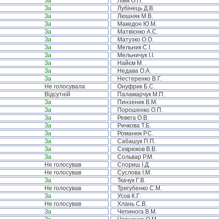
За
Лівік О.П.
За
Лубінець Д.В.
За
Люшняк М.В.
За
Македон Ю.М.
За
Матвієнко А.С.
За
Матузко О.О.
За
Мельник С.І.
За
Мельничук І.І.
За
Найєм М. .
За
Недава О.А.
За
Нестеренко В.Г.
Не голосувала
Онуфрик Б.С.
Відсутній
Паламарчук М.П.
За
Пинзеник В.М.
За
Порошенко О.П.
За
Ревега О.В.
За
Ричкова Т.Б.
За
Романюк Р.С.
За
Сабашук П.П.
За
Севрюков В.В.
За
Сольвар Р.М.
Не голосував
Спориш І.Д.
Не голосував
Суслова І.М.
За
Ткачук Г.В.
Не голосував
Тригубенко С.М.
За
Усов К.Г.
Не голосував
Хлань С.В.
За
Чепинога В.М.