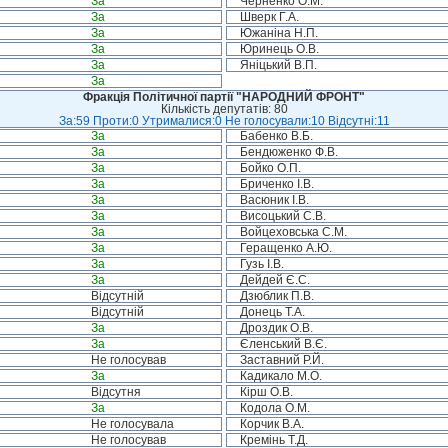
За
Черненко О.М.
За
Шверк Г.А.
За
Южаніна Н.П.
За
Юринець О.В.
За
Яніцький В.П.
За
Фракція Політичної партії "НАРОДНИЙ ФРОНТ"
Кількість депутатів: 80
За:59 Проти:0 Утрималися:0 Не голосували:10 Відсутні:11
За
Бабенко В.Б.
За
Бендюженко Ф.В.
За
Бойко О.П.
За
Бриченко І.В.
За
Васюник І.В.
За
Висоцький С.В.
За
Войцеховська С.М.
За
Геращенко А.Ю.
За
Гузь І.В.
За
Дейдей Є.С.
Відсутній
Дзюблик П.В.
Відсутній
Донець Т.А.
За
Дроздик О.В.
За
Єленський В.Є.
Не голосував
Заставний Р.Й.
За
Кадикало М.О.
Відсутня
Кірш О.В.
За
Кодола О.М.
Не голосувала
Корчик В.А.
Не голосував
Кремінь Т.Д.