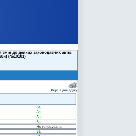
 змін до деяких законодавчих актів
би) (№10181)
Версія для друку
За
За
За
За
Не голосувала
За