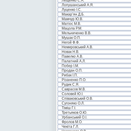
Лещенко С.А.
Лопушанський А.Я.
Луценко І.С.
Макар’ян Д.Б.
Мамчур Ю.В.
Матіос М.В.
Мацола Р.М.
Мельниченко В.В.
Мушак О.П.
Негой Ф.Ф.
Немировський А.В.
Новак Н.В.
Павелко А.В.
Палатний А.Л.
Побер І.М.
Продан О.П.
Рибак І.П.
Різаненко П.О.
Рудик С.Я.
Саврасов М.В.
Соловей Ю.І.
Співаковський О.В.
Сугоняко О.Л.
Тіміш Г.І.
Третьяков О.Ю.
Урбанський О.І.
Фролов М.О.
Чекіта Г.Л.