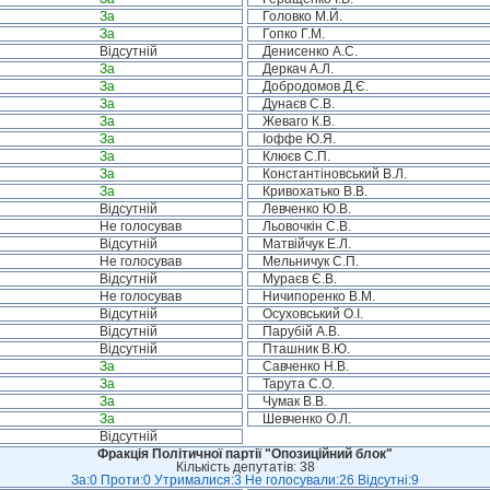
За
Головко М.Й.
За
Гопко Г.М.
Відсутній
Денисенко А.С.
За
Деркач А.Л.
За
Добродомов Д.Є.
За
Дунаєв С.В.
За
Жеваго К.В.
За
Іоффе Ю.Я.
За
Клюєв С.П.
За
Константіновський В.Л.
За
Кривохатько В.В.
Відсутній
Левченко Ю.В.
Не голосував
Льовочкін С.В.
Відсутній
Матвійчук Е.Л.
Не голосував
Мельничук С.П.
Відсутній
Мураєв Є.В.
Не голосував
Ничипоренко В.М.
Відсутній
Осуховський О.І.
Відсутній
Парубій А.В.
Відсутній
Пташник В.Ю.
За
Савченко Н.В.
За
Тарута С.О.
За
Чумак В.В.
За
Шевченко О.Л.
Відсутній
Фракція Політичної партії "Опозиційний блок"
Кількість депутатів: 38
За:0 Проти:0 Утрималися:3 Не голосували:26 Відсутні:9