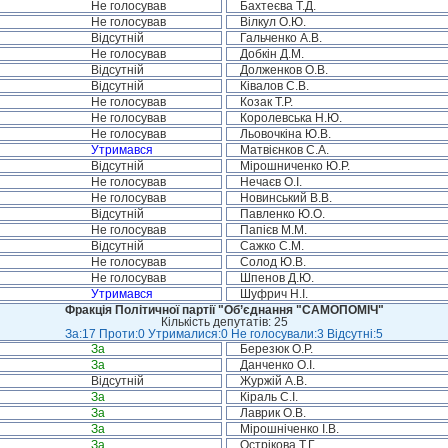
Не голосував
Бахтеєва Т.Д.
Не голосував
Вілкул О.Ю.
Відсутній
Гальченко А.В.
Не голосував
Добкін Д.М.
Відсутній
Долженков О.В.
Відсутній
Ківалов С.В.
Не голосував
Козак Т.Р.
Не голосував
Королевська Н.Ю.
Не голосував
Льовочкіна Ю.В.
Утримався
Матвієнков С.А.
Відсутній
Мірошниченко Ю.Р.
Не голосував
Нечаєв О.І.
Не голосував
Новинський В.В.
Відсутній
Павленко Ю.О.
Не голосував
Папієв М.М.
Відсутній
Сажко С.М.
Не голосував
Солод Ю.В.
Не голосував
Шпенов Д.Ю.
Утримався
Шуфрич Н.І.
Фракція Політичної партії "Об’єднання "САМОПОМІЧ"
Кількість депутатів: 25
За:17 Проти:0 Утрималися:0 Не голосували:3 Відсутні:5
За
Березюк О.Р.
За
Данченко О.І.
Відсутній
Журжій А.В.
За
Кіраль С.І.
За
Лаврик О.В.
За
Мірошніченко І.В.
За
Острікова Т.Г.