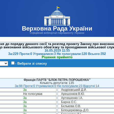
Верховна Рада України
Офіційний вебпортал парламенту України
я до порядку денного сесії та розгляд проекту Закону про внесення
до виконання військового обов'язку та проходження військової служ
16.05.2019 11:55
За:229 Проти:0 Утрималися:3 Не голосували:120 Всього:352
Рішення прийнято
- Вибрати зі списку
Фракція ПАРТІЇ "БЛОК ПЕТРА ПОРОШЕНКА"
Кількість депутатів: 135
За:98 Проти:0 Утрималися:0 Не голосували:23 Відсутні:14
За
Андрієвський Д.Й.
Не голосував
Арешонков В.Ю.
За
Артюшенко І.А.
За
Барна О.С.
За
Бєлькова О.В.
За
Білоцерковець Д.О.