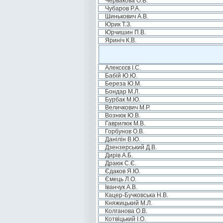
Червакова О.В.
Чубаров Р.А.
Шинькович А.В.
Юрик Т.З.
Юрчишин П.В.
Яриніч К.В.
Алексєєв І.С.
Бабій Ю.Ю.
Береза Ю.М.
Бондар М.Л.
Бурбак М.Ю.
Величкович М.Р.
Вознюк Ю.В.
Гаврилюк М.В.
Горбунов О.В.
Данілін В.Ю.
Дзензерський Д.В.
Дирів А.Б.
Драюк С.Є.
Єдаков Я.Ю.
Ємець Л.О.
Іванчук А.В.
Кацер-Бучковська Н.В.
Княжицький М.Л.
Колганова О.В.
Котвіцький І.О.