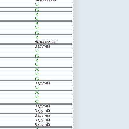
Не голосував
За
За
За
За
За
За
За
За
Не голосував
Відсутній
За
За
За
За
За
За
За
Відсутній
За
За
За
За
Відсутній
Відсутній
Відсутній
Відсутній
Відсутній