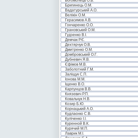
Богомолець О.В.
Бригинець О.М.
Вадатурський А.О.
Велікін О.М.
Герасимов А.В.
Гончаренко О.О.
Грановський О.М.
Гудзенко В.І.
Демчак Р.Є.
Дехтярчук О.В.
Дмитренко О.М.
Домбровський О.Г.
Дубневич Я.В.
Єфімов М.В.
Заболотний Г.М.
Заліщук С.П.
Іонова М.М.
Іщенко В.О.
Карпунцов В.В.
Князевич Р.П.
Ковальчук Н.В.
Козир Б.Ю.
Корнацький А.О.
Кудлаєнко С.В.
Куліченко І.І.
Куренной В.К.
Курячий М.П.
Лаврик М.І.