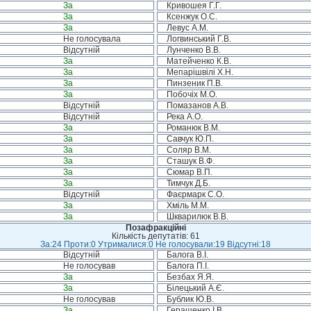
За
Кривошея Г.Г.
За
Ксенжук О.С.
За
Левус А.М.
Не голосувала
Логвинський Г.В.
Відсутній
Лунченко В.В.
За
Матейченко К.В.
За
Мепарішвілі Х.Н.
За
Пинзеник П.В.
За
Побочіх М.О.
Відсутній
Помазанов А.В.
Відсутній
Река А.О.
За
Романюк В.М.
За
Савчук Ю.П.
За
Соляр В.М.
За
Сташук В.Ф.
За
Сюмар В.П.
За
Тимчук Д.Б.
Відсутній
Фаєрмарк С.О.
За
Хміль М.М.
За
Шкварилюк В.В.
Позафракційні
Кількість депутатів: 61
За:24 Проти:0 Утрималися:0 Не голосували:19 Відсутні:18
Відсутній
Балога В.І.
Не голосував
Балога П.І.
За
Безбах Я.Я.
За
Білецький А.Є.
Не голосував
Бублик Ю.В.
За
Геращенко І.В.