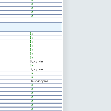
За
За
За
За
За
За
За
За
За
За
За
За
Відсутній
За
Відсутній
За
За
Не голосував
За
За
За
За
За
За
За