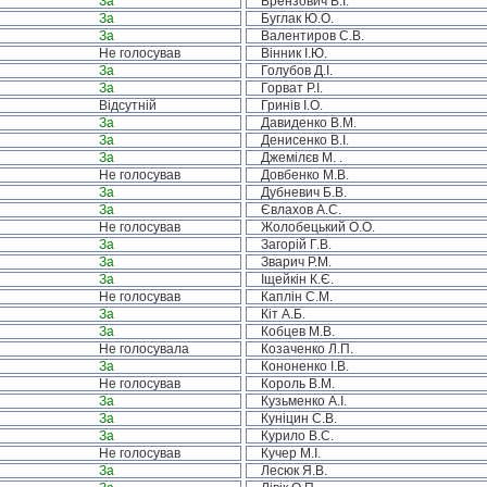
За
Брензович В.І.
За
Буглак Ю.О.
За
Валентиров С.В.
Не голосував
Вінник І.Ю.
За
Голубов Д.І.
За
Горват Р.І.
Відсутній
Гринів І.О.
За
Давиденко В.М.
За
Денисенко В.І.
За
Джемілєв М. .
Не голосував
Довбенко М.В.
За
Дубневич Б.В.
За
Євлахов А.С.
Не голосував
Жолобецький О.О.
За
Загорій Г.В.
За
Зварич Р.М.
За
Іщейкін К.Є.
Не голосував
Каплін С.М.
За
Кіт А.Б.
За
Кобцев М.В.
Не голосувала
Козаченко Л.П.
За
Кононенко І.В.
Не голосував
Король В.М.
За
Кузьменко А.І.
За
Куніцин С.В.
За
Курило В.С.
Не голосував
Кучер М.І.
За
Лесюк Я.В.