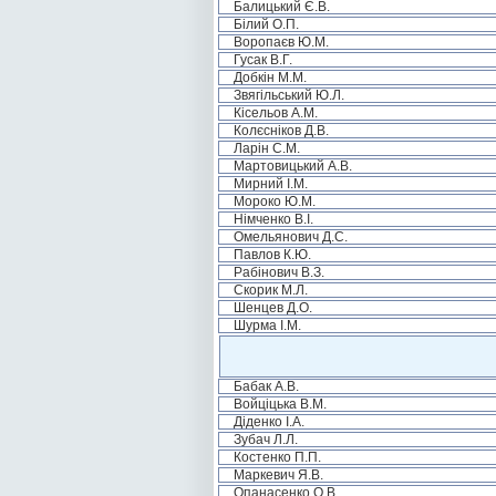
Балицький Є.В.
Білий О.П.
Воропаєв Ю.М.
Гусак В.Г.
Добкін М.М.
Звягільський Ю.Л.
Кісельов А.М.
Колєсніков Д.В.
Ларін С.М.
Мартовицький А.В.
Мирний І.М.
Мороко Ю.М.
Німченко В.І.
Омельянович Д.С.
Павлов К.Ю.
Рабінович В.З.
Скорик М.Л.
Шенцев Д.О.
Шурма І.М.
Бабак А.В.
Войціцька В.М.
Діденко І.А.
Зубач Л.Л.
Костенко П.П.
Маркевич Я.В.
Опанасенко О.В.