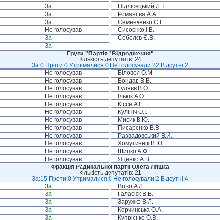
За
Підлісецький Л.Т.
За
Романова А.А.
За
Семенченко С.І.
Не голосував
Сисоєнко І.В.
За
Соболєв Є.В.
За
Група "Партія "Відродження"
Кількість депутатів: 24
За:0 Проти:0 Утрималися:0 Не голосували:22 Відсутні:2
Не голосував
Біловол О.М.
Не голосував
Бондар В.В.
Не голосував
Гуляєв В.О.
Не голосував
Ільюк А.О.
Не голосував
Кіссе А.І.
Не голосував
Кулініч О.І.
Не голосував
Мисик В.Ю.
Не голосував
Писаренко В.В.
Не голосував
Развадовський В.Й.
Не голосував
Хомутиннік В.Ю.
Не голосував
Шипко А.Ф.
Не голосував
Яценко А.В.
Фракція Радикальної партії Олега Ляшка
Кількість депутатів: 21
За:15 Проти:0 Утрималися:0 Не голосували:2 Відсутні:4
За
Вітко А.Л.
За
Галасюк В.В.
За
Заружко В.Л.
За
Корчинська О.А.
За
Купрієнко О.В.