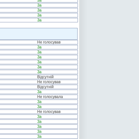
За
За
За
За
За
Не голосував
За
За
За
За
За
За
Відсутній
Не голосував
Відсутній
За
Не голосувала
За
За
Не голосував
За
За
За
За
За