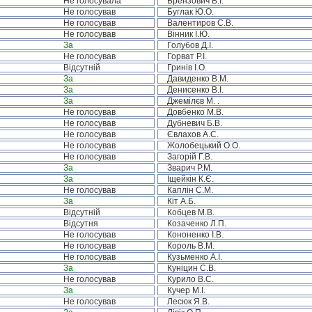
Не голосувала
Брензович В.І.
Не голосував
Буглак Ю.О.
Не голосував
Валентиров С.В.
Не голосував
Вінник І.Ю.
За
Голубов Д.І.
Не голосував
Горват Р.І.
Відсутній
Гринів І.О.
За
Давиденко В.М.
За
Денисенко В.І.
За
Джемілєв М. .
Не голосував
Довбенко М.В.
Не голосував
Дубневич Б.В.
Не голосував
Євлахов А.С.
Не голосував
Жолобецький О.О.
Не голосував
Загорій Г.В.
За
Зварич Р.М.
За
Іщейкін К.Є.
Не голосував
Каплін С.М.
За
Кіт А.Б.
Відсутній
Кобцев М.В.
Відсутня
Козаченко Л.П.
Не голосував
Кононенко І.В.
Не голосував
Король В.М.
Не голосував
Кузьменко А.І.
За
Куніцин С.В.
Не голосував
Курило В.С.
За
Кучер М.І.
Не голосував
Лесюк Я.В.