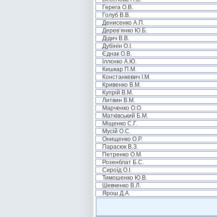
Герега О.В.
Голуб В.В.
Денисенко А.П.
Дерев’янко Ю.Б.
Дідич В.В.
Дубінін О.І.
Єднак О.В.
Іллєнко А.Ю.
Кишкар П.М.
Констанкевич І.М.
Кривенко В.М.
Купрій В.М.
Литвин В.М.
Марченко О.О.
Матківський Б.М.
Міщенко С.Г.
Мусій О.С.
Онищенко О.Р.
Парасюк В.З.
Петренко О.М.
Розенблат Б.С.
Сироїд О.І.
Тимошенко Ю.В.
Шевченко В.Л.
Ярош Д.А.