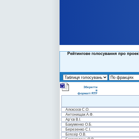
Рейтингове голосування про проект
Зберегти
в
форматі RTF
Алєксєєв С.О.
Антонищак А.Ф.
Ар’єв В.І.
Бакуменко О.Б.
Березенко С.І.
Білозір О.В.