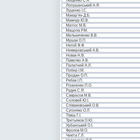
Лещенко С.А.
Лопушанський А.Я.
Луценко І.С.
Макар’ян Д.Б.
Мамчур Ю.В.
Матіос М.В.
Мацола Р.М.
Мельниченко В.В.
Мушак О.П.
Негой Ф.Ф.
Немировський А.В.
Новак Н.В.
Павелко А.В.
Палатний А.Л.
Побер І.М.
Продан О.П.
Рибак І.П.
Різаненко П.О.
Рудик С.Я.
Саврасов М.В.
Соловей Ю.І.
Співаковський О.В.
Сугоняко О.Л.
Тіміш Г.І.
Третьяков О.Ю.
Урбанський О.І.
Фролов М.О.
Чекіта Г.Л.