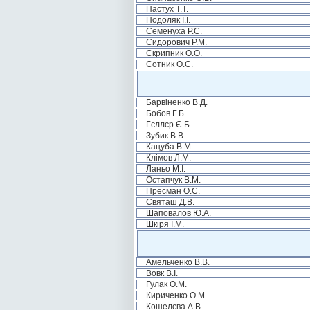
Пастух Т.Т.
Подоляк І.І.
Семенуха Р.С.
Сидорович Р.М.
Скрипник О.О.
Сотник О.С.
Барвіненко В.Д.
Бобов Г.Б.
Гєллєр Є.Б.
Зубик В.В.
Кацуба В.М.
Клімов Л.М.
Ланьо М.І.
Остапчук В.М.
Пресман О.С.
Святаш Д.В.
Шаповалов Ю.А.
Шкіря І.М.
Амельченко В.В.
Вовк В.І.
Гулак О.М.
Кириченко О.М.
Кошелєва А.В.