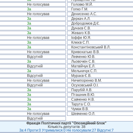
Не голосував
Головко М.Й.
За
Гопко Г.М.
Не голосував
Денисенко А.С.
За
Деркач А.Л.
За
Добродомов Д.Є.
За
Дунаєв С.В.
За
Жеваго К.В.
Не голосував
Іоффе Ю.Я.
За
Клюєв С.П.
За
Константіновський В.Л.
Не голосував
Кривохатько В.В.
Відсутній
Левченко Ю.В.
За
Льовочкін С.В.
Відсутній
Матвійчук Е.Л.
За
Мельничук С.П.
Відсутній
Мураєв Є.В.
Не голосував
Ничипоренко В.М.
Відсутній
Осуховський О.І.
За
Парубій А.В.
За
Пташник В.Ю.
За
Савченко Н.В.
За
Тарута С.О.
За
Чумак В.В.
Не голосував
Шевченко О.Л.
Відсутній
Фракція Політичної партії "Опозиційний блок"
Кількість депутатів: 38
За:4 Проти:0 Утрималися:0 Не голосували:27 Відсутні:7