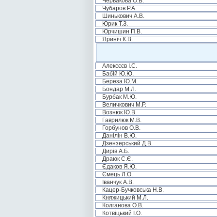
Червакова О.В.
Чубаров Р.А.
Шинькович А.В.
Юрик Т.З.
Юрчишин П.В.
Яриніч К.В.
Алексєєв І.С.
Бабій Ю.Ю.
Береза Ю.М.
Бондар М.Л.
Бурбак М.Ю.
Величкович М.Р.
Вознюк Ю.В.
Гаврилюк М.В.
Горбунов О.В.
Данілін В.Ю.
Дзензерський Д.В.
Дирів А.Б.
Драюк С.Є.
Єдаков Я.Ю.
Ємець Л.О.
Іванчук А.В.
Кацер-Бучковська Н.В.
Княжицький М.Л.
Колганова О.В.
Котвіцький І.О.