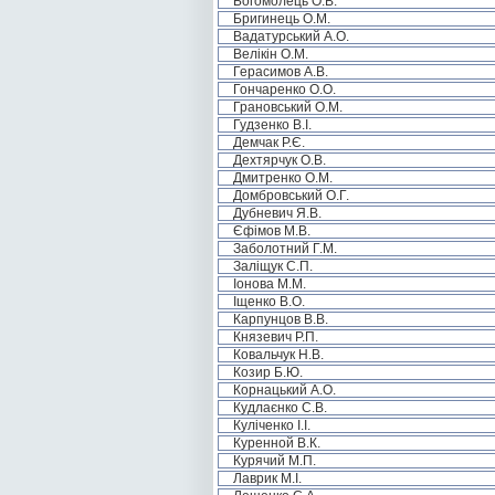
Богомолець О.В.
Бригинець О.М.
Вадатурський А.О.
Велікін О.М.
Герасимов А.В.
Гончаренко О.О.
Грановський О.М.
Гудзенко В.І.
Демчак Р.Є.
Дехтярчук О.В.
Дмитренко О.М.
Домбровський О.Г.
Дубневич Я.В.
Єфімов М.В.
Заболотний Г.М.
Заліщук С.П.
Іонова М.М.
Іщенко В.О.
Карпунцов В.В.
Князевич Р.П.
Ковальчук Н.В.
Козир Б.Ю.
Корнацький А.О.
Кудлаєнко С.В.
Куліченко І.І.
Куренной В.К.
Курячий М.П.
Лаврик М.І.