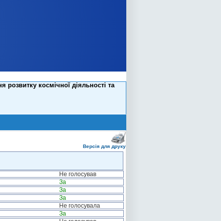
я розвитку космічної діяльності та
Версія для друку
Не голосував
За
За
За
Не голосувала
За