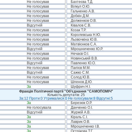
Не голосував
Бахтеєва Т.Д.
Не голосував
Вілкул О.Ю.
Не голосував
Гальченко А.В.
Не голосував
Добкін Д.М.
Не голосував
Долженков О.В.
Відсутній
Ківалов С.В.
Не голосував
Козак Т.Р.
Не голосував
Королевська Н.Ю.
Не голосував
Льовочкіна Ю.В.
Не голосував
Матвієнков С.А.
Відсутній
Мірошниченко Ю.Р.
Не голосував
Нечаєв О.І.
Не голосував
Новинський В.В.
Відсутній
Павленко Ю.О.
Не голосував
Папієв М.М.
Відсутній
Сажко С.М.
Не голосував
Солод Ю.В.
Не голосував
Шпенов Д.Ю.
За
Шуфрич Н.І.
Фракція Політичної партії "Об’єднання "САМОПОМІЧ"
Кількість депутатів: 25
За:12 Проти:0 Утрималися:0 Не голосували:8 Відсутні:5
За
Березюк О.Р.
Не голосувала
Данченко О.І.
Відсутній
Журжій А.В.
За
Кіраль С.І.
За
Лаврик О.В.
За
Мірошніченко І.В.
За
Острікова Т.Г.