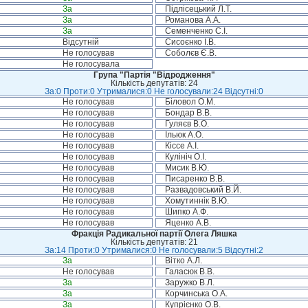
За
Підлісецький Л.Т.
За
Романова А.А.
За
Семенченко С.І.
Відсутній
Сисоєнко І.В.
Не голосував
Соболєв Є.В.
Не голосувала
Група "Партія "Відродження"
Кількість депутатів: 24
За:0 Проти:0 Утрималися:0 Не голосували:24 Відсутні:0
Не голосував
Біловол О.М.
Не голосував
Бондар В.В.
Не голосував
Гуляєв В.О.
Не голосував
Ільюк А.О.
Не голосував
Кіссе А.І.
Не голосував
Кулініч О.І.
Не голосував
Мисик В.Ю.
Не голосував
Писаренко В.В.
Не голосував
Развадовський В.Й.
Не голосував
Хомутиннік В.Ю.
Не голосував
Шипко А.Ф.
Не голосував
Яценко А.В.
Фракція Радикальної партії Олега Ляшка
Кількість депутатів: 21
За:14 Проти:0 Утрималися:0 Не голосували:5 Відсутні:2
За
Вітко А.Л.
Не голосував
Галасюк В.В.
За
Заружко В.Л.
За
Корчинська О.А.
За
Купрієнко О.В.