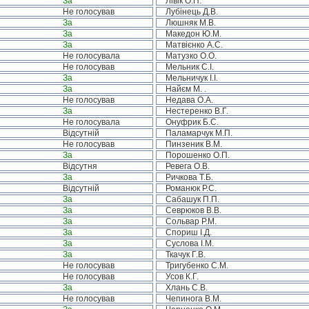
За
Лівік О.П.
Не голосував
Лубінець Д.В.
За
Люшняк М.В.
За
Македон Ю.М.
За
Матвієнко А.С.
Не голосувала
Матузко О.О.
Не голосував
Мельник С.І.
За
Мельничук І.І.
За
Найєм М. .
Не голосував
Недава О.А.
За
Нестеренко В.Г.
Не голосувала
Онуфрик Б.С.
Відсутній
Паламарчук М.П.
Не голосував
Пинзеник В.М.
За
Порошенко О.П.
Відсутня
Ревега О.В.
За
Ричкова Т.Б.
Відсутній
Романюк Р.С.
За
Сабашук П.П.
За
Севрюков В.В.
За
Сольвар Р.М.
За
Спориш І.Д.
За
Суслова І.М.
За
Ткачук Г.В.
Не голосував
Тригубенко С.М.
Не голосував
Усов К.Г.
За
Хлань С.В.
Не голосував
Чепинога В.М.