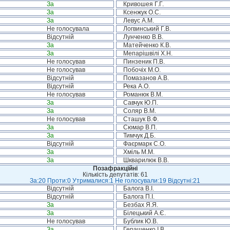
За
Кривошея Г.Г.
За
Ксенжук О.С.
За
Левус А.М.
Не голосувала
Логвинський Г.В.
Відсутній
Лунченко В.В.
За
Матейченко К.В.
За
Мепарішвілі Х.Н.
Не голосував
Пинзеник П.В.
Не голосував
Побочіх М.О.
Відсутній
Помазанов А.В.
Відсутній
Река А.О.
Не голосував
Романюк В.М.
За
Савчук Ю.П.
За
Соляр В.М.
Не голосував
Сташук В.Ф.
За
Сюмар В.П.
За
Тимчук Д.Б.
Відсутній
Фаєрмарк С.О.
За
Хміль М.М.
За
Шкварилюк В.В.
Позафракційні
Кількість депутатів: 61
За:20 Проти:0 Утрималися:1 Не голосували:19 Відсутні:21
Відсутній
Балога В.І.
Відсутній
Балога П.І.
За
Безбах Я.Я.
За
Білецький А.Є.
Не голосував
Бублик Ю.В.
За
Геращенко І.В.