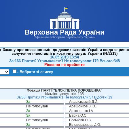
Верховна Рада України
Офіційний вебпортал парламенту України
 Закону про внесення змін до деяких законів України щодо сприянн
залучення інвестицій в космічну галузь України (№9219)
16.05.2019 13:54
За:166 Проти:0 Утрималися:3 Не голосували:179 Всього:348
Рішення не прийнято
- Вибрати зі списку
Фракція ПАРТІЇ "БЛОК ПЕТРА ПОРОШЕНКА"
Кількість депутатів: 135
За:58 Проти:0 Утрималися:1 Не голосували:57 Відсутні:19
За
Андрієвський Д.Й.
Не голосував
Арешонков В.Ю.
За
Артюшенко І.А.
За
Барна О.С.
Не голосував
Бєлькова О.В.
За
Білоцерковець Д.О.