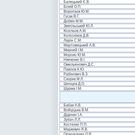
Балицький Є.В.
Білий О.П.
Воропаєв Ю.М.
Гусак В.Г.
Добкін М.М.
Звягільський Ю.Л.
Кісельов А.М.
Колєсніков Д.В.
Ларін С.М.
Мартовицький А.В.
Мирний І.М.
Мороко Ю.М.
Німченко В.І.
Омельянович Д.С.
Павлов К.Ю.
Рабінович В.З.
Скорик М.Л.
Шенцев Д.О.
Шурма І.М.
Бабак А.В.
Войціцька В.М.
Діденко І.А.
Зубач Л.Л.
Костенко П.П.
Маркевич Я.В.
Опанасенко О.В.