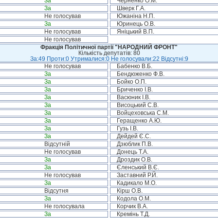
За
Черненко О.М.
За
Шверк Г.А.
Не голосував
Южаніна Н.П.
За
Юринець О.В.
Не голосував
Яніцький В.П.
Не голосував
Фракція Політичної партії "НАРОДНИЙ ФРОНТ"
Кількість депутатів: 80
За:49 Проти:0 Утрималися:0 Не голосували:22 Відсутні:9
Не голосував
Бабенко В.Б.
За
Бендюженко Ф.В.
За
Бойко О.П.
За
Бриченко І.В.
За
Васюник І.В.
За
Висоцький С.В.
За
Войцеховська С.М.
За
Геращенко А.Ю.
За
Гузь І.В.
За
Дейдей Є.С.
Відсутній
Дзюблик П.В.
Не голосував
Донець Т.А.
За
Дроздик О.В.
За
Єленський В.Є.
Не голосував
Заставний Р.Й.
За
Кадикало М.О.
Відсутня
Кірш О.В.
За
Кодола О.М.
Не голосувала
Корчик В.А.
За
Кремінь Т.Д.