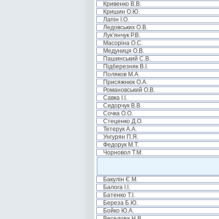
Кривенко В.В.
Кришин О.Ю.
Лапін І.О.
Ледовських О.В.
Лук’янчук Р.В.
Масоріна О.С.
Медуниця О.В.
Пашинський С.В.
Підберезняк В.І.
Поляков М.А.
Присяжнюк О.А.
Романовський О.В.
Савка І.І.
Сидорчук В.В.
Сочка О.О.
Стеценко Д.О.
Тетерук А.А.
Унгурян П.Я.
Федорук М.Т.
Чорновол Т.М.
Бакулін Є.М.
Балога І.І.
Батенко Т.І.
Береза Б.Ю.
Бойко Ю.А.
Веселова Н.В.