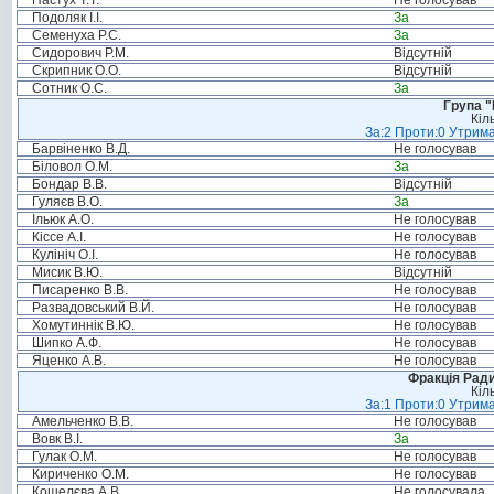
Пастух Т.Т.
Не голосував
Подоляк І.І.
За
Семенуха Р.С.
За
Сидорович Р.М.
Відсутній
Скрипник О.О.
Відсутній
Сотник О.С.
За
Група "
Кіл
За:2 Проти:0 Утрима
Барвіненко В.Д.
Не голосував
Біловол О.М.
За
Бондар В.В.
Відсутній
Гуляєв В.О.
За
Ільюк А.О.
Не голосував
Кіссе А.І.
Не голосував
Кулініч О.І.
Не голосував
Мисик В.Ю.
Відсутній
Писаренко В.В.
Не голосував
Развадовський В.Й.
Не голосував
Хомутиннік В.Ю.
Не голосував
Шипко А.Ф.
Не голосував
Яценко А.В.
Не голосував
Фракція Ради
Кіл
За:1 Проти:0 Утрима
Амельченко В.В.
Не голосував
Вовк В.І.
За
Гулак О.М.
Не голосував
Кириченко О.М.
Не голосував
Кошелєва А.В.
Не голосувала