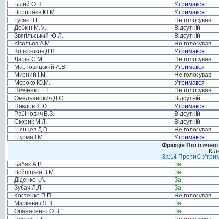
Білий О.П.
Утримався
Воропаєв Ю.М.
Утримався
Гусак В.Г.
Не голосував
Добкін М.М.
Відсутній
Звягільський Ю.Л.
Відсутній
Кісельов А.М.
Не голосував
Колєсніков Д.В.
Утримався
Ларін С.М.
Не голосував
Мартовицький А.В.
Утримався
Мирний І.М.
Не голосував
Мороко Ю.М.
Утримався
Німченко В.І.
Не голосував
Омельянович Д.С.
Відсутній
Павлов К.Ю.
Утримався
Рабінович В.З.
Відсутній
Скорик М.Л.
Відсутній
Шенцев Д.О.
Не голосував
Шурма І.М.
Утримався
Фракція Політичної
Кіл
За:14 Проти:0 Утрим
Бабак А.В.
За
Войціцька В.М.
За
Діденко І.А.
За
Зубач Л.Л.
За
Костенко П.П.
Не голосував
Маркевич Я.В.
За
Опанасенко О.В.
За