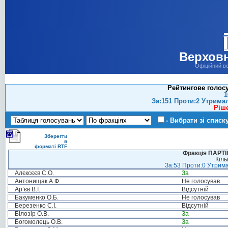
Верховн
Офіційний в
Рейтингове голосу
1
За:151 Проти:2 Утрима
Ріш
- Вибрати зі списк
Зберегти
в
форматі RTF
Фракція ПАРТ
Кіль
За:53 Проти:0 Утрима
Алєксєєв С.О.
За
Антонищак А.Ф.
Не голосував
Ар’єв В.І.
Відсутній
Бакуменко О.Б.
Не голосував
Березенко С.І.
Відсутній
Білозір О.В.
За
Богомолець О.В.
За