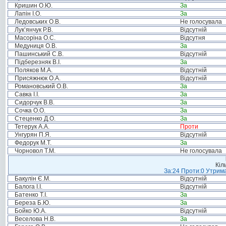
Кришин О.Ю.
За
Лапін І.О.
За
Ледовських О.В.
Не голосувала
Лук’янчук Р.В.
Відсутній
Масоріна О.С.
Відсутня
Медуниця О.В.
За
Пашинський С.В.
Відсутній
Підберезняк В.І.
За
Поляков М.А.
Відсутній
Присяжнюк О.А.
Відсутній
Романовський О.В.
За
Савка І.І.
За
Сидорчук В.В.
За
Сочка О.О.
За
Стеценко Д.О.
За
Тетерук А.А.
Проти
Унгурян П.Я.
Відсутній
Федорук М.Т.
За
Чорновол Т.М.
Не голосувала
Кіл
За:24 Проти:0 Утрима
Бакулін Є.М.
Відсутній
Балога І.І.
Відсутній
Батенко Т.І.
За
Береза Б.Ю.
За
Бойко Ю.А.
Відсутній
Веселова Н.В.
За