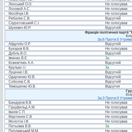
Ленський О.О.
Не голосував
Лозовой А.С.
Не голосував
Мосійчук І.В.
Не голосував
Рибалка С.В.
Відсутній
Скуратовський С.І.
Не голосував
Шухевич Ю.Р.
Відсутній
Фракція політичної партії
Кіл
За:6 Проти:0 Утрима
Абдуллін О.Р.
Відсутній
Бухарєв В.В.
Не голосував
Дубіль В.О.
Відсутній
Івченко В.Є.
За
Кожем’якін А.А.
Відсутній
Крулько І.І.
За
Луценко І.В.
Відсутній
Одарченко Ю.В.
Відсутній
Соболєв С.В.
Відсутній
Тимошенко Ю.В.
Відсутня
Гру
Кіл
За:3 Проти:0 Утрима
Бандуров В.В.
Не голосував
Гіршфельд А.М.
Не голосував
Івахів С.П.
Не голосував
Мартиняк С.В.
Не голосував
Молоток І.Ф.
Не голосував
Петьовка В.В.
За
Поплавський М.М.
Не голосував