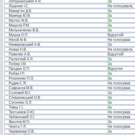
Лопушанський А.Я.
За
Луценко І.С.
Не голосувала
Макар’ян Д.Б.
За
Мамчур Ю.В.
За
Матіос М.В.
За
Мацола Р.М.
За
Мельниченко В.В.
За
Мушак О.П.
Відсутній
Негой Ф.Ф.
Не голосував
Немировський А.В.
За
Новак Н.В.
Не голосувала
Павелко А.В.
Відсутній
Палатний А.Л.
За
Побер І.М.
За
Продан О.П.
Відсутня
Рибак І.П.
За
Різаненко П.О.
За
Рудик С.Я.
Не голосував
Саврасов М.В.
Не голосував
Соловей Ю.І.
За
Співаковський О.В.
За
Сугоняко О.Л.
За
Тіміш Г.І.
За
Третьяков О.Ю.
Не голосував
Урбанський О.І.
Не голосував
Фролов М.О.
За
Чекіта Г.Л.
Не голосував
Червакова О.В.
За