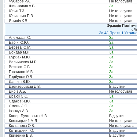
Чубаров Р.А.
Не голосував
Шинькович А.В.
За
Юрик Т.З.
Не голосував
Юрчишин П.В.
Не голосував
Яриніч К.В.
Не голосував
Фракція Політи
Кіл
За:48 Проти:1 Утрима
Алексєєв І.С.
За
Бабій Ю.Ю.
За
Береза Ю.М.
За
Бондар М.Л.
За
Бурбак М.Ю.
За
Величкович М.Р.
За
Вознюк Ю.В.
За
Гаврилюк М.В.
За
Горбунов О.В.
За
Данілін В.Ю.
За
Дзензерський Д.В.
Відсутній
Дирів А.Б.
Не голосував
Драюк С.Є.
За
Єдаков Я.Ю.
За
Ємець Л.О.
За
Іванчук А.В.
За
Кацер-Бучковська Н.В.
Відсутня
Княжицький М.Л.
Не голосував
Колганова О.В.
Не голосувала
Котвіцький І.О.
Відсутній
Кривенко В.В.
Відсутній