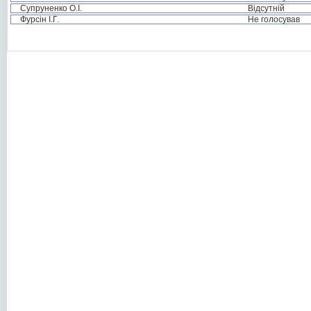
Супруненко О.І.
Відсутній
Фурсін І.Г.
Не голосував