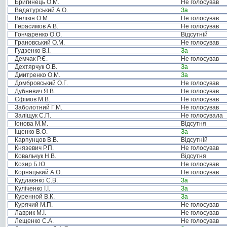
Бригинець О.М.
Не голосував
Вадатурський А.О.
За
Велікін О.М.
Не голосував
Герасимов А.В.
Не голосував
Гончаренко О.О.
Відсутній
Грановський О.М.
Не голосував
Гудзенко В.І.
За
Демчак Р.Є.
Не голосував
Дехтярчук О.В.
За
Дмитренко О.М.
За
Домбровський О.Г.
Не голосував
Дубневич Я.В.
Не голосував
Єфімов М.В.
Не голосував
Заболотний Г.М.
Не голосував
Заліщук С.П.
Не голосувала
Іонова М.М.
Відсутня
Іщенко В.О.
За
Карпунцов В.В.
Відсутній
Князевич Р.П.
Не голосував
Ковальчук Н.В.
Відсутня
Козир Б.Ю.
Не голосував
Корнацький А.О.
Не голосував
Кудлаєнко С.В.
За
Куліченко І.І.
За
Куренной В.К.
За
Курячий М.П.
Не голосував
Лаврик М.І.
Не голосував
Лещенко С.А.
Не голосував