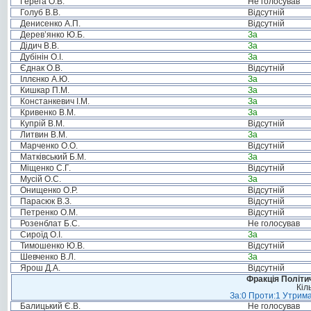
Герега О.В.
Не голосував
Голуб В.В.
Відсутній
Денисенко А.П.
Відсутній
Дерев’янко Ю.Б.
За
Дідич В.В.
За
Дубінін О.І.
За
Єднак О.В.
Відсутній
Іллєнко А.Ю.
За
Кишкар П.М.
За
Констанкевич І.М.
За
Кривенко В.М.
За
Купрій В.М.
Відсутній
Литвин В.М.
За
Марченко О.О.
Відсутній
Матківський Б.М.
За
Міщенко С.Г.
Відсутній
Мусій О.С.
За
Онищенко О.Р.
Відсутній
Парасюк В.З.
Відсутній
Петренко О.М.
Відсутній
Розенблат Б.С.
Не голосував
Сироїд О.І.
За
Тимошенко Ю.В.
Відсутній
Шевченко В.Л.
За
Ярош Д.А.
Відсутній
Фракція Політич
Кіл
За:0 Проти:1 Утрима
Балицький Є.В.
Не голосував