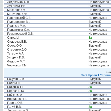
Ледовських О.В.
Не голосувала
Лук’янчук Р.В.
Відсутній
Масоріна О.С.
Не голосувала
Медуниця О.В.
Відсутній
Пашинський С.В.
Не голосував
Підберезняк В.І.
Відсутній
Поляков М.А.
Відсутній
Присяжнюк О.А.
Не голосував
Романовський О.В.
Не голосував
Савка І.І.
За
Сидорчук В.В.
Не голосував
Сочка О.О.
Відсутній
Стеценко Д.О.
Не голосував
Тетерук А.А.
Не голосував
Унгурян П.Я.
Відсутній
Федорук М.Т.
Не голосував
Чорновол Т.М.
Не голосувала
Кіл
За:9 Проти:1 Утримал
Бакулін Є.М.
Відсутній
Балога І.І.
Відсутній
Батенко Т.І.
За
Береза Б.Ю.
За
Бойко Ю.А.
Не голосував
Веселова Н.В.
Не голосувала
Герега О.В.
Не голосував
Голуб В.В.
За
Денисенко А.П.
Відсутній