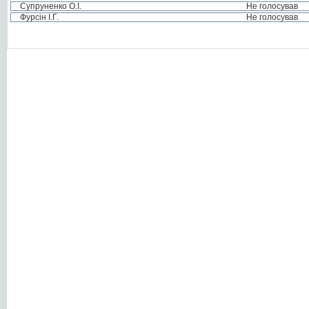
Супруненко О.І.
Не голосував
Фурсін І.Г.
Не голосував