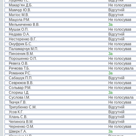
Луценко І.С.
Відсутня
Макар’ян Д.Б.
Не голосував
Мамчур Ю.В.
Відсутній
Матіос М.В.
Відсутня
Мацола Р.М.
Не голосував
Мельниченко В.В.
За
Мушак О.П.
Не голосував
Недава О.А.
Відсутній
Нестеренко В.Г.
Відсутній
Онуфрик Б.С.
Не голосував
Паламарчук М.П.
Не голосував
Пинзеник В.М.
За
Порошенко О.П.
Не голосував
Ревега О.В.
Не голосував
Ричкова Т.Б.
Не голосувала
Романюк Р.С.
За
Сабашук П.П.
Відсутній
Севрюков В.В.
Не голосував
Сольвар Р.М.
Не голосував
Спориш І.Д.
За
Суслова І.М.
Не голосувала
Ткачук Г.В.
Не голосував
Тригубенко С.М.
Відсутній
Усов К.Г.
Відсутній
Хлань С.В.
Відсутній
Чепинога В.М.
Відсутній
Черненко О.М.
Не голосував
Шверк Г.А.
За