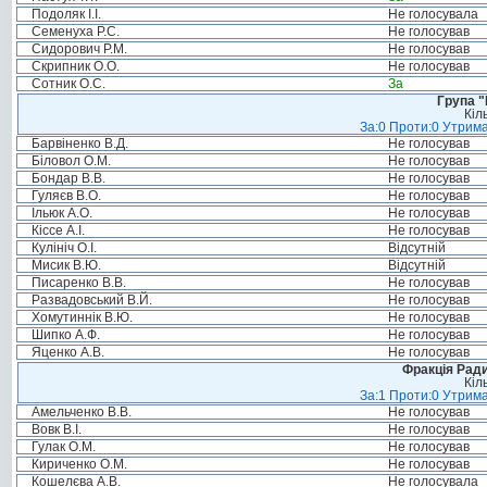
Подоляк І.І.
Не голосувала
Семенуха Р.С.
Не голосував
Сидорович Р.М.
Не голосував
Скрипник О.О.
Не голосував
Сотник О.С.
За
Група "
Кіл
За:0 Проти:0 Утрима
Барвіненко В.Д.
Не голосував
Біловол О.М.
Не голосував
Бондар В.В.
Не голосував
Гуляєв В.О.
Не голосував
Ільюк А.О.
Не голосував
Кіссе А.І.
Не голосував
Кулініч О.І.
Відсутній
Мисик В.Ю.
Відсутній
Писаренко В.В.
Не голосував
Развадовський В.Й.
Не голосував
Хомутиннік В.Ю.
Не голосував
Шипко А.Ф.
Не голосував
Яценко А.В.
Не голосував
Фракція Ради
Кіл
За:1 Проти:0 Утрима
Амельченко В.В.
Не голосував
Вовк В.І.
Не голосував
Гулак О.М.
Не голосував
Кириченко О.М.
Не голосував
Кошелєва А.В.
Не голосувала