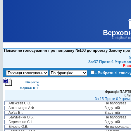
Верховн
Офіційний в
Поіменне голосування про поправку №103 до проекту Закону про ти
0
За:37 Проти:1 Утримал
Ріш
- Вибрати зі списк
Зберегти
в
форматі RTF
Фракція ПАРТ
Кіль
За:15 Проти:0 Утрима
Алєксєєв С.О.
Не голосував
Антонищак А.Ф.
Відсутній
Ар’єв В.І.
Відсутній
Бакуменко О.Б.
Не голосував
Березенко С.І.
Відсутній
Білозір О.В.
Не голосувала