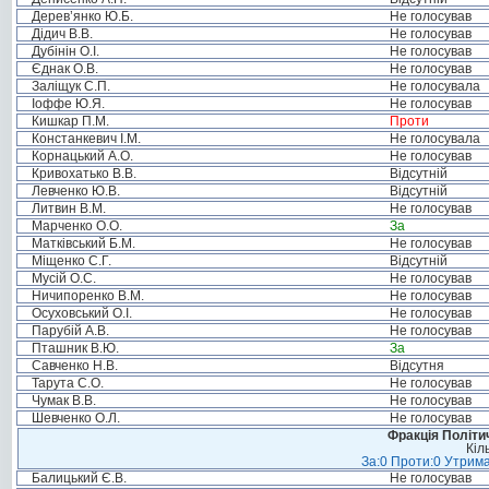
Дерев’янко Ю.Б.
Не голосував
Дідич В.В.
Не голосував
Дубінін О.І.
Не голосував
Єднак О.В.
Не голосував
Заліщук С.П.
Не голосувала
Іоффе Ю.Я.
Не голосував
Кишкар П.М.
Проти
Констанкевич І.М.
Не голосувала
Корнацький А.О.
Не голосував
Кривохатько В.В.
Відсутній
Левченко Ю.В.
Відсутній
Литвин В.М.
Не голосував
Марченко О.О.
За
Матківський Б.М.
Не голосував
Міщенко С.Г.
Відсутній
Мусій О.С.
Не голосував
Ничипоренко В.М.
Не голосував
Осуховський О.І.
Не голосував
Парубій А.В.
Не голосував
Пташник В.Ю.
За
Савченко Н.В.
Відсутня
Тарута С.О.
Не голосував
Чумак В.В.
Не голосував
Шевченко О.Л.
Не голосував
Фракція Політич
Кіл
За:0 Проти:0 Утрима
Балицький Є.В.
Не голосував