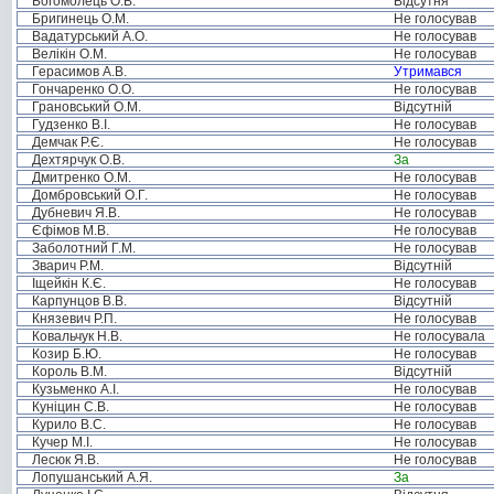
Богомолець О.В.
Відсутня
Бригинець О.М.
Не голосував
Вадатурський А.О.
Не голосував
Велікін О.М.
Не голосував
Герасимов А.В.
Утримався
Гончаренко О.О.
Не голосував
Грановський О.М.
Відсутній
Гудзенко В.І.
Не голосував
Демчак Р.Є.
Не голосував
Дехтярчук О.В.
За
Дмитренко О.М.
Не голосував
Домбровський О.Г.
Не голосував
Дубневич Я.В.
Не голосував
Єфімов М.В.
Не голосував
Заболотний Г.М.
Не голосував
Зварич Р.М.
Відсутній
Іщейкін К.Є.
Не голосував
Карпунцов В.В.
Відсутній
Князевич Р.П.
Не голосував
Ковальчук Н.В.
Не голосувала
Козир Б.Ю.
Не голосував
Король В.М.
Відсутній
Кузьменко А.І.
Не голосував
Куніцин С.В.
Не голосував
Курило В.С.
Не голосував
Кучер М.І.
Не голосував
Лесюк Я.В.
Не голосував
Лопушанський А.Я.
За