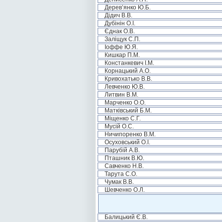
Дерев’янко Ю.Б.
Дідич В.В.
Дубінін О.І.
Єднак О.В.
Заліщук С.П.
Іоффе Ю.Я.
Кишкар П.М.
Констанкевич І.М.
Корнацький А.О.
Кривохатько В.В.
Левченко Ю.В.
Литвин В.М.
Марченко О.О.
Матківський Б.М.
Міщенко С.Г.
Мусій О.С.
Ничипоренко В.М.
Осуховський О.І.
Парубій А.В.
Пташник В.Ю.
Савченко Н.В.
Тарута С.О.
Чумак В.В.
Шевченко О.Л.
Балицький Є.В.