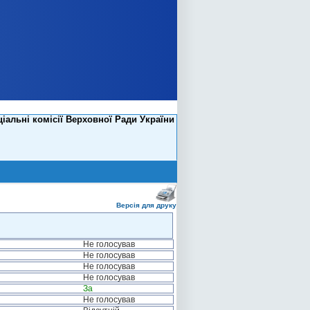
іальні комісії Верховної Ради України
Версія для друку
Не голосував
Не голосував
Не голосував
Не голосував
За
Не голосував