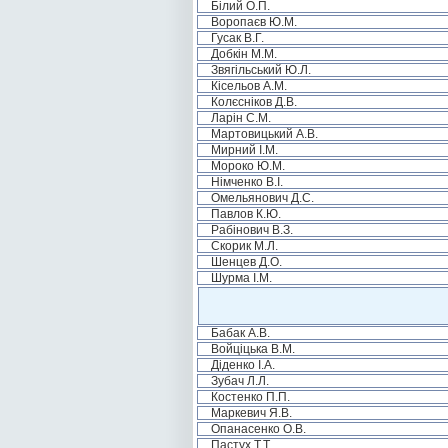
Білий О.П.
Воропаєв Ю.М.
Гусак В.Г.
Добкін М.М.
Звягільський Ю.Л.
Кісельов А.М.
Колєсніков Д.В.
Ларін С.М.
Мартовицький А.В.
Мирний І.М.
Мороко Ю.М.
Німченко В.І.
Омельянович Д.С.
Павлов К.Ю.
Рабінович В.З.
Скорик М.Л.
Шенцев Д.О.
Шурма І.М.
Бабак А.В.
Войціцька В.М.
Діденко І.А.
Зубач Л.Л.
Костенко П.П.
Маркевич Я.В.
Опанасенко О.В.
Пастух Т.Т.