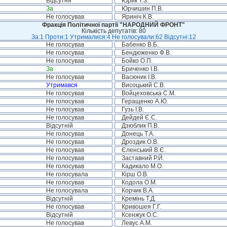
Відсутня
Юрик Т.З.
За
Юрчишин П.В.
Не голосував
Яриніч К.В.
Фракція Політичної партії "НАРОДНИЙ ФРОНТ"
Кількість депутатів: 80
За:1 Проти:1 Утрималися:4 Не голосували:62 Відсутні:12
Не голосував
Бабенко В.Б.
Не голосував
Бендюженко Ф.В.
Не голосував
Бойко О.П.
За
Бриченко І.В.
Не голосував
Васюник І.В.
Утримався
Висоцький С.В.
Не голосував
Войцеховська С.М.
Не голосував
Геращенко А.Ю.
Не голосував
Гузь І.В.
Не голосував
Дейдей Є.С.
Відсутній
Дзюблик П.В.
Не голосував
Донець Т.А.
Не голосував
Дроздик О.В.
Не голосував
Єленський В.Є.
Не голосував
Заставний Р.Й.
Не голосував
Кадикало М.О.
Не голосувала
Кірш О.В.
Не голосував
Кодола О.М.
Не голосувала
Корчик В.А.
Відсутній
Кремінь Т.Д.
Не голосував
Кривошея Г.Г.
Відсутній
Ксенжук О.С.
Не голосував
Левус А.М.