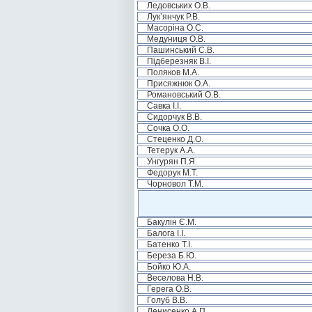
Ледовських О.В.
Лук’янчук Р.В.
Масоріна О.С.
Медуниця О.В.
Пашинський С.В.
Підберезняк В.І.
Поляков М.А.
Присяжнюк О.А.
Романовський О.В.
Савка І.І.
Сидорчук В.В.
Сочка О.О.
Стеценко Д.О.
Тетерук А.А.
Унгурян П.Я.
Федорук М.Т.
Чорновол Т.М.
Бакулін Є.М.
Балога І.І.
Батенко Т.І.
Береза Б.Ю.
Бойко Ю.А.
Веселова Н.В.
Герега О.В.
Голуб В.В.
Денисенко А.П.