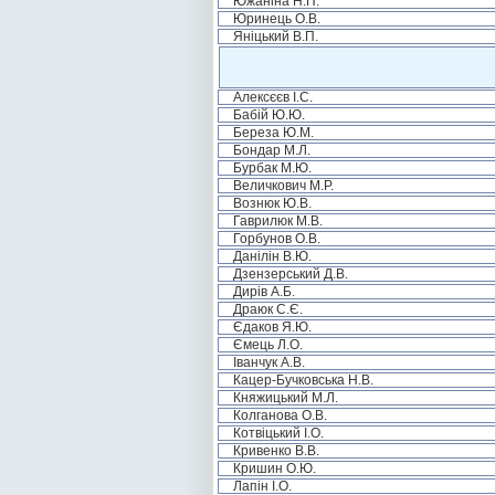
Южаніна Н.П.
Юринець О.В.
Яніцький В.П.
Алексєєв І.С.
Бабій Ю.Ю.
Береза Ю.М.
Бондар М.Л.
Бурбак М.Ю.
Величкович М.Р.
Вознюк Ю.В.
Гаврилюк М.В.
Горбунов О.В.
Данілін В.Ю.
Дзензерський Д.В.
Дирів А.Б.
Драюк С.Є.
Єдаков Я.Ю.
Ємець Л.О.
Іванчук А.В.
Кацер-Бучковська Н.В.
Княжицький М.Л.
Колганова О.В.
Котвіцький І.О.
Кривенко В.В.
Кришин О.Ю.
Лапін І.О.