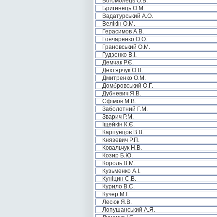
Богомолець О.В.
Бригинець О.М.
Вадатурський А.О.
Велікін О.М.
Герасимов А.В.
Гончаренко О.О.
Грановський О.М.
Гудзенко В.І.
Демчак Р.Є.
Дехтярчук О.В.
Дмитренко О.М.
Домбровський О.Г.
Дубневич Я.В.
Єфімов М.В.
Заболотний Г.М.
Зварич Р.М.
Іщейкін К.Є.
Карпунцов В.В.
Князевич Р.П.
Ковальчук Н.В.
Козир Б.Ю.
Король В.М.
Кузьменко А.І.
Куніцин С.В.
Курило В.С.
Кучер М.І.
Лесюк Я.В.
Лопушанський А.Я.