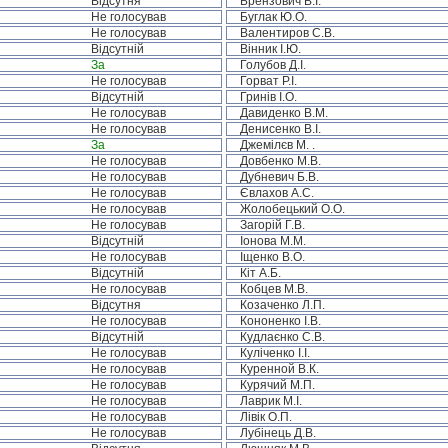
Відсутня
Брензович В.І.
Не голосував
Буглак Ю.О.
Не голосував
Валентиров С.В.
Відсутній
Вінник І.Ю.
За
Голубов Д.І.
Не голосував
Горват Р.І.
Відсутній
Гринів І.О.
Не голосував
Давиденко В.М.
Не голосував
Денисенко В.І.
За
Джемілєв М. .
Не голосував
Довбенко М.В.
Не голосував
Дубневич Б.В.
Не голосував
Євлахов А.С.
Не голосував
Жолобецький О.О.
Не голосував
Загорій Г.В.
Відсутній
Іонова М.М.
Не голосував
Іщенко В.О.
Відсутній
Кіт А.Б.
Не голосував
Кобцев М.В.
Відсутня
Козаченко Л.П.
Не голосував
Кононенко І.В.
Відсутній
Кудлаєнко С.В.
Не голосував
Куліченко І.І.
Не голосував
Куренной В.К.
Не голосував
Курячий М.П.
Не голосував
Лаврик М.І.
Не голосував
Лівік О.П.
Не голосував
Лубінець Д.В.