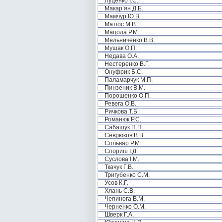
Луценко І.С.
Макар’ян Д.Б.
Мамчур Ю.В.
Матіос М.В.
Мацола Р.М.
Мельниченко В.В.
Мушак О.П.
Недава О.А.
Нестеренко В.Г.
Онуфрик Б.С.
Паламарчук М.П.
Пинзеник В.М.
Порошенко О.П.
Ревега О.В.
Ричкова Т.Б.
Романюк Р.С.
Сабашук П.П.
Севрюков В.В.
Сольвар Р.М.
Спориш І.Д.
Суслова І.М.
Ткачук Г.В.
Тригубенко С.М.
Усов К.Г.
Хлань С.В.
Чепинога В.М.
Черненко О.М.
Шверк Г.А.