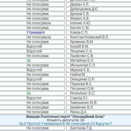
Не голосував
Деркач А.Л.
Не голосував
Добродомов Д.Є.
Не голосував
Дунаєв С.В.
Не голосував
Жеваго К.В.
Не голосувала
Іллєнко А.Ю.
Не голосував
Каплін С.М.
Утримався
Клюєв С.П.
Не голосувала
Константіновський В.Л.
Не голосував
Кривенко В.М.
Відсутній
Купрій В.М.
Відсутній
Лещенко С.А.
Не голосував
Льовочкін С.В.
За
Матвійчук Е.Л.
Не голосував
Мельничук С.П.
Відсутній
Мураєв Є.В.
Не голосував
Найєм М. .
Відсутній
Онищенко О.Р.
Не голосував
Парасюк В.З.
Не голосував
Петренко О.М.
За
Розенблат Б.С.
Відсутня
Сироїд О.І.
Не голосував
Тимошенко Ю.В.
Не голосував
Шевченко В.Л.
Не голосував
Ярош Д.А.
Фракція Політичної партії "Опозиційний блок"
Кількість депутатів: 38
За:0 Проти:0 Утрималися:8 Не голосували:23 Відсутні:7
Не голосував
Бахтеєва Т.Д.