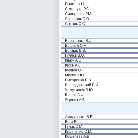
Подоляк І.І.
Семенуха Р.С.
Сидорович Р.М.
Скрипник О.О.
Сотник О.С.
Барвіненко В.Д.
Біловол О.М.
Бондар В.В.
Гуляєв В.О.
Ільюк А.О.
Кіссе А.І.
Кулініч О.І.
Мисик В.Ю.
Писаренко В.В.
Развадовський В.Й.
Хомутиннік В.Ю.
Шипко А.Ф.
Яценко А.В.
Амельченко В.В.
Вовк В.І.
Гулак О.М.
Кириченко О.М.
Кошелєва А.В.