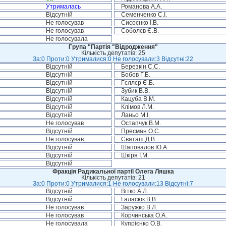
Утрималась
Романова А.А.
Відсутній
Семенченко С.І.
Не голосував
Сисоєнко І.В.
Не голосував
Соболєв Є.В.
Не голосувала
Група "Партія "Відродження"
Кількість депутатів: 25
За:0 Проти:0 Утрималися:0 Не голосували:3 Відсутні:22
Відсутній
Березкін С.С.
Відсутній
Бобов Г.Б.
Відсутній
Гєллєр Є.Б.
Відсутній
Зубик В.В.
Відсутній
Кацуба В.М.
Відсутній
Клімов Л.М.
Відсутній
Ланьо М.І.
Не голосував
Остапчук В.М.
Відсутній
Пресман О.С.
Не голосував
Святаш Д.В.
Відсутній
Шаповалов Ю.А.
Відсутній
Шкіря І.М.
Відсутній
Фракція Радикальної партії Олега Ляшка
Кількість депутатів: 21
За:0 Проти:0 Утрималися:1 Не голосували:13 Відсутні:7
Відсутній
Вітко А.Л.
Відсутній
Галасюк В.В.
Не голосував
Заружко В.Л.
Не голосував
Корчинська О.А.
Не голосувала
Купрієнко О.В.