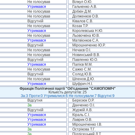
Не голосував
Вілкул О.Ю.
Утримався
Гальченко А.В.
Не голосував
Добкін Д.М.
Не голосував
Долженков О.В.
Відсутній
Ківалов С.В.
Не голосував
Козак Т.Р.
Утримався
Королевська Н.Ю.
Не голосував
Льовочкіна Ю.В.
Утримався
Матвієнков С.А.
Відсутній
Мірошниченко Ю.Р.
Не голосував
Нечаєв О.І.
Не голосував
Новинський В.В.
Відсутній
Павленко Ю.О.
Утримався
Папієв М.М.
Не голосував
Сажко С.М.
Відсутній
Солод Ю.В.
Не голосував
Шпенов Д.Ю.
Утримався
Шуфрич Н.І.
Фракція Політичної партії "Об’єднання "САМОПОМІЧ"
Кількість депутатів: 25
За:3 Проти:0 Утрималися:6 Не голосували:7 Відсутні:9
Відсутня
Березюк О.Р.
За
Данченко О.І.
Відсутній
Журжій А.В.
Утримався
Кіраль С.І.
Утримався
Лаврик О.В.
Утримався
Мірошніченко І.В.
За
Острікова Т.Г.
За
Підлісецький Л.Т.