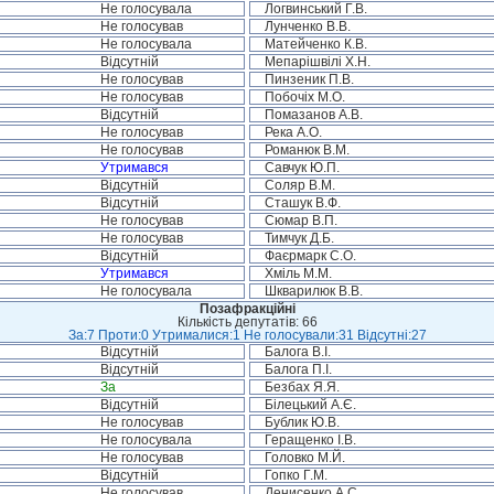
Не голосувала
Логвинський Г.В.
Не голосував
Лунченко В.В.
Не голосувала
Матейченко К.В.
Відсутній
Мепарішвілі Х.Н.
Не голосував
Пинзеник П.В.
Не голосував
Побочіх М.О.
Відсутній
Помазанов А.В.
Не голосував
Река А.О.
Не голосував
Романюк В.М.
Утримався
Савчук Ю.П.
Відсутній
Соляр В.М.
Відсутній
Сташук В.Ф.
Не голосував
Сюмар В.П.
Не голосував
Тимчук Д.Б.
Відсутній
Фаєрмарк С.О.
Утримався
Хміль М.М.
Не голосувала
Шкварилюк В.В.
Позафракційні
Кількість депутатів: 66
За:7 Проти:0 Утрималися:1 Не голосували:31 Відсутні:27
Відсутній
Балога В.І.
Відсутній
Балога П.І.
За
Безбах Я.Я.
Відсутній
Білецький А.Є.
Не голосував
Бублик Ю.В.
Не голосувала
Геращенко І.В.
Не голосував
Головко М.Й.
Відсутній
Гопко Г.М.
Не голосував
Денисенко А.С.