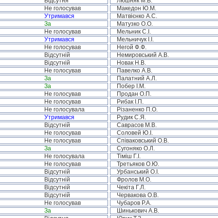
Відсутня
Люшняк М.В.
Не голосував
Македон Ю.М.
Утримався
Матвієнко А.С.
За
Матузко О.О.
Не голосував
Мельник С.І.
Утримався
Мельничук І.І.
Не голосував
Негой Ф.Ф.
Відсутній
Немировський А.В.
Відсутній
Новак Н.В.
Не голосував
Павелко А.В.
За
Палатний А.Л.
За
Побер І.М.
Не голосував
Продан О.П.
Не голосував
Рибак І.П.
Не голосувала
Різаненко П.О.
Утримався
Рудик С.Я.
Відсутній
Саврасов М.В.
Не голосував
Соловей Ю.І.
Не голосував
Співаковський О.В.
За
Сугоняко О.Л.
Не голосувала
Тіміш Г.І.
Не голосував
Третьяков О.Ю.
Відсутній
Урбанський О.І.
Відсутній
Фролов М.О.
Відсутній
Чекіта Г.Л.
Відсутній
Червакова О.В.
Не голосував
Чубаров Р.А.
За
Шинькович А.В.