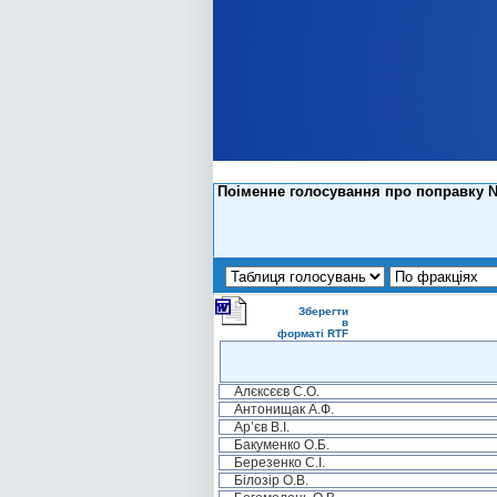
Поіменне голосування про поправку №2
Зберегти
в
форматі RTF
Алєксєєв С.О.
Антонищак А.Ф.
Ар’єв В.І.
Бакуменко О.Б.
Березенко С.І.
Білозір О.В.