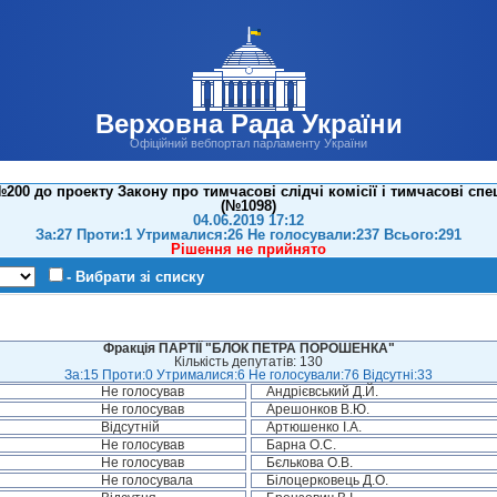
Верховна Рада України
Офіційний вебпортал парламенту України
00 до проекту Закону про тимчасові слідчі комісії і тимчасові спец
(№1098)
04.06.2019 17:12
За:27 Проти:1 Утрималися:26 Не голосували:237 Всього:291
Рішення не прийнято
- Вибрати зі списку
Фракція ПАРТІЇ "БЛОК ПЕТРА ПОРОШЕНКА"
Кількість депутатів: 130
За:15 Проти:0 Утрималися:6 Не голосували:76 Відсутні:33
Не голосував
Андрієвський Д.Й.
Не голосував
Арешонков В.Ю.
Відсутній
Артюшенко І.А.
Не голосував
Барна О.С.
Не голосував
Бєлькова О.В.
Не голосувала
Білоцерковець Д.О.