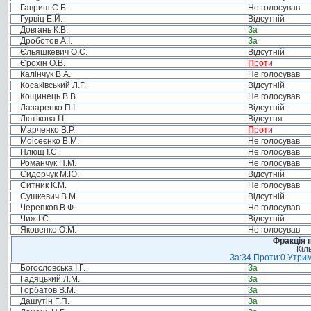
Гавриш С.Б.
Не голосував
Гурвіц Е.Й.
Відсутній
Довгань К.В.
За
Дроботов А.І.
За
Єльяшкевич О.С.
Відсутній
Єрохін О.В.
Проти
Калінчук В.А.
Не голосував
Косаківський Л.Г.
Відсутній
Кощинець В.В.
Не голосував
Лазаренко П.І.
Відсутній
Лютікова І.І.
Відсутня
Марченко В.Р.
Проти
Моісеєнко В.М.
Не голосував
Плющ І.С.
Не голосував
Романчук П.М.
Не голосував
Сидорчук М.Ю.
Відсутній
Ситник К.М.
Не голосував
Сушкевич В.М.
Відсутній
Черепков В.Ф.
Не голосував
Чиж І.С.
Відсутній
Яковенко О.М.
Не голосував
Фракція п
Кіл
За:34 Проти:0 Утрим
Богословська І.Г.
За
Гадяцький Л.М.
За
Горбатов В.М.
За
Дашутін Г.П.
За