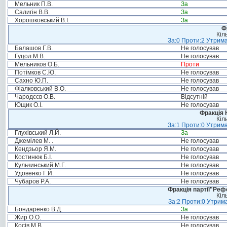
Мельник П.В.
За
Салигін В.В.
За
Хорошковський В.І.
За
Ф
Кіл
За:0 Проти:2 Утрима
Балашов Г.В.
Не голосував
Гуцол М.В.
Не голосував
Мельников О.Б.
Проти
Потімков С.Ю.
Не голосував
Сахно Ю.П.
Не голосував
Фіалковський В.О.
Не голосував
Чародєєв О.В.
Відсутній
Ющик О.І.
Не голосував
Фракція 
Кіл
За:1 Проти:0 Утрима
Глухівський Л.Й.
За
Джемілев М. .
Не голосував
Кендзьор Я.М.
Не голосував
Костинюк Б.І.
Не голосував
Кульчинський М.Г.
Не голосував
Удовенко Г.Й.
Не голосував
Чубаров Р.А.
Не голосував
Фракція партії"Реф
Кіл
За:2 Проти:0 Утрима
Бондаренко В.Д.
За
Жир О.О.
Не голосував
Косів М.В.
Не голосував