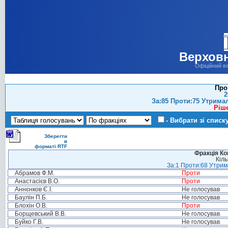
Верховн
Офіційний в
Про 
2
За:85 Проти:75 Утрима
Ріш
- Вибрати зі списк
Зберегти
в
форматі RTF
Фракція Ком
Кіль
За:1 Проти:68 Утрима
Абрамов Ф.М.
Проти
Анастасієв В.О.
Проти
Аннєнков Є.І.
Не голосував
Баулін П.Б.
Не голосував
Блохін О.В.
Проти
Борщевський В.В.
Не голосував
Буйко Г.В.
Не голосував