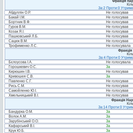
Фракція па
Кіл
За:2 Проти:0 Утрима
Абдуллін О.Р.
Не голосував
Бакай І.М.
Не голосував
Бортник В.Ф.
Не голосував
Гуров В.М.
Не голосував
Козак Я.І.
Не голосував
Пашковський Л.Б.
Не голосував
Сацюк В.М.
Не голосував
Трофименко Л.С.
Не голосувала
Фракція 
Кіл
За:4 Проти:0 Утрима
Бєлоусова І.А.
Не голосувала
Горошкевич О.С.
За
Кирюшин І.В.
Не голосував
Кривошея С.В.
За
Павленко С.Г.
Не голосував
Рись С.М.
Не голосував
Самойленко Ю.І.
Не голосував
Хмельницький В.І.
Не голосував
Фракція Нар
Кіл
За:14 Проти:0 Утрим
Бандурка О.М.
За
Волок А.М.
За
Зарубінський О.О.
За
Кафарський В.І.
За
Крук Ю.Б.
За