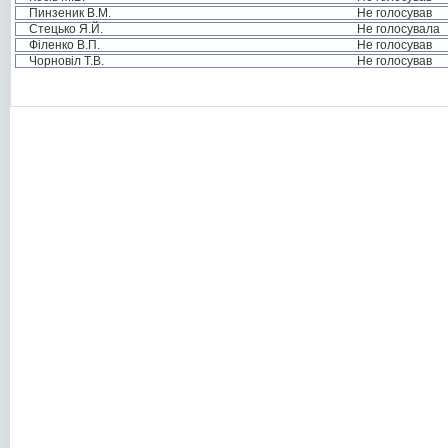
Пинзеник В.М.
Не голосував
Стецько Я.Й.
Не голосувала
Філенко В.П.
Не голосував
Чорновіл Т.В.
Не голосував