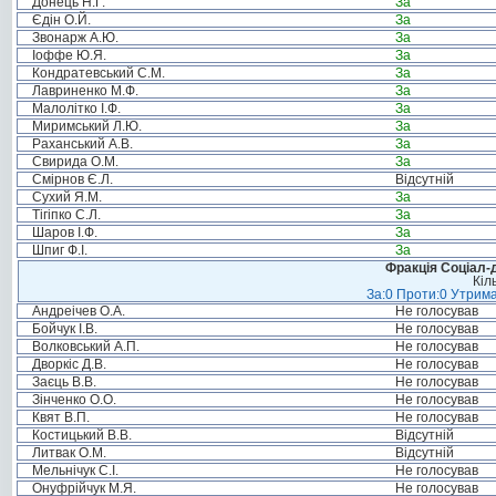
Донець Н.Г.
За
Єдін О.Й.
За
Звонарж А.Ю.
За
Іоффе Ю.Я.
За
Кондратевський С.М.
За
Лавриненко М.Ф.
За
Малолітко І.Ф.
За
Миримський Л.Ю.
За
Раханський А.В.
За
Свирида О.М.
За
Смірнов Є.Л.
Відсутній
Сухий Я.М.
За
Тігіпко С.Л.
За
Шаров І.Ф.
За
Шпиг Ф.І.
За
Фракція Соціал-д
Кіл
За:0 Проти:0 Утрима
Андреічев О.А.
Не голосував
Бойчук І.В.
Не голосував
Волковський А.П.
Не голосував
Дворкіс Д.В.
Не голосував
Заєць В.В.
Не голосував
Зінченко О.О.
Не голосував
Квят В.П.
Не голосував
Костицький В.В.
Відсутній
Литвак О.М.
Відсутній
Мельнічук С.І.
Не голосував
Онуфрійчук М.Я.
Не голосував