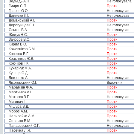
Ведмідь А.П.
Не голосувала
Гмиря С.П.
Проти
Грачов О.О.
Не голосував
Дайнеко Л.І.
Не голосував
Доманський А.І.
Проти
Дорогунцов С.І.
Не голосував
Єськов В.А.
Не голосував
Жежук Н.С.
Проти
Зачосов В.О.
Проти
Кирил В.О.
Проти
Кожевніков Б.М.
Проти
Кочерга В.Г.
Проти
Красняков Є.В.
Проти
Крючков Г.К.
Проти
Кухарчук М.А.
Проти
Кушнір О.Д.
Проти
Левченко А.І.
Не голосував
Лісогорський О.І.
Відсутній
Марамзін Ф.А.
Проти
Мартинюк А.І.
Проти
Матвєєв В.Г.
Не голосував
Мигович І.І.
Проти
Мішура В.Д.
Проти
Мороз А.М.
Проти
Наливайко А.М.
Проти
Оплачко В.М.
Не голосував
Панасовський О.Г.
Не голосував
Пасечна Л.Я.
Проти