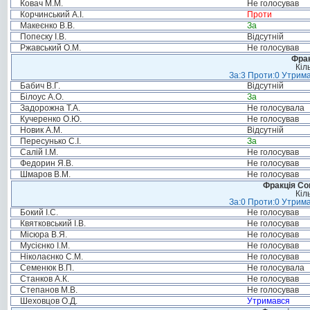
Ковач М.М.
Не голосував
Корчинський А.І.
Проти
Макеєнко В.В.
За
Попеску І.В.
Відсутній
Ржавський О.М.
Не голосував
Фрак
Кіл
За:3 Проти:0 Утрима
Бабич В.Г.
Відсутній
Білоус А.О.
За
Задорожна Т.А.
Не голосувала
Кучеренко О.Ю.
Не голосував
Новик А.М.
Відсутній
Пересунько С.І.
За
Салій І.М.
Не голосував
Федорин Я.В.
Не голосував
Шмаров В.М.
Не голосував
Фракція Соц
Кіл
За:0 Проти:0 Утрима
Бокий І.С.
Не голосував
Квятковський І.В.
Не голосував
Місюра В.Я.
Не голосував
Мусієнко І.М.
Не голосував
Ніколаєнко С.М.
Не голосував
Семенюк В.П.
Не голосувала
Станков А.К.
Не голосував
Степанов М.В.
Не голосував
Шеховцов О.Д.
Утримався