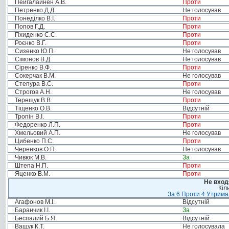
Пейгалайнен А.В.
Проти
Петренко Д.Д.
Не голосував
Понеділко В.І.
Проти
Попов Г.Д.
Проти
Пхиденко С.С.
Проти
Роєнко В.Г.
Проти
Сизенко Ю.П.
Не голосував
Сімонов В.Д.
Не голосував
Сіренко В.Ф.
Проти
Сокерчак В.М.
Не голосував
Степура В.С.
Проти
Строгов А.Н.
Не голосував
Терещук В.В.
Проти
Тіщенко О.В.
Відсутній
Тропін В.І.
Проти
Федоренко Л.П.
Проти
Хмельовий А.П.
Не голосував
Цибенко П.С.
Проти
Черенков О.П.
Не голосував
Чивюк М.В.
За
Штепа Н.П.
Проти
Яценко В.М.
Проти
Не вход
Кіл
За:6 Проти:4 Утримал
Агафонов М.І.
Відсутній
Баранчик І.І.
За
Беспалий Б.Я.
Відсутній
Ващук К.Т.
Не голосувала