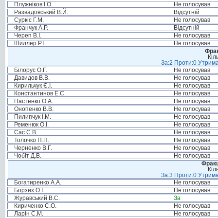
Плужніков І.О.
Не голосував
Развадовський В.Й.
Відсутній
Суркіс Г.М.
Не голосував
Франчук А.Р.
Відсутній
Череп В.І.
Не голосував
Шиллер Р.І.
Не голосував
Фрак
Кіл
За:2 Проти:0 Утрима
Білорус О.Г.
Не голосував
Давидов В.В.
Не голосував
Кирильчук Є.І.
Не голосував
Константинов Е.С.
Не голосував
Настенко О.А.
Не голосував
Онопенко В.В.
Не голосував
Пилипчук І.М.
Не голосував
Ременюк О.І.
Не голосував
Сас С.В.
Не голосував
Толочко П.П.
Не голосував
Черненко В.Г.
Не голосував
Чобіт Д.В.
Не голосував
Фракц
Кіл
За:3 Проти:0 Утрима
Богатиренко А.А.
Не голосував
Борзих О.І.
Не голосував
Журавський В.С.
За
Кириченко С.О.
Не голосував
Ларін С.М.
Не голосував