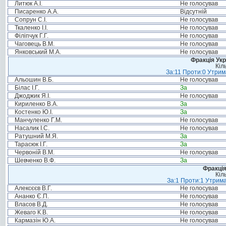
Литюк А.І.
Не голосував
Писаренко А.А.
Відсутній
Сопрун С.І.
Не голосував
Ткаленко І.І.
Не голосував
Філіпчук Г.Г.
Не голосував
Чаговець В.М.
Не голосував
Янковський М.А.
Не голосував
Фракція Ук
Кіл
За:11 Проти:0 Утрим
Альошин В.Б.
Не голосував
Білас І.Г.
За
Джоджик Я.І.
Не голосував
Кириленко В.А.
За
Костенко Ю.І.
За
Манчуленко Г.М.
Не голосував
Насалик І.С.
Не голосував
Ратушний М.Я.
За
Тарасюк І.Г.
За
Червоній В.М.
Не голосував
Шевченко В.Ф.
За
Фракція
Кіл
За:1 Проти:1 Утрима
Алексєєв В.Г.
Не голосував
Ананко Є.П.
Не голосував
Власов В.Д.
Не голосував
Жеваго К.В.
Не голосував
Кармазін Ю.А.
Не голосував