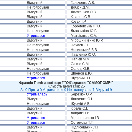
Відсутній
Гальченко А.В.
Не голосував
Добкін Д.М.
Відсутній
Долженков О.В.
Відсутній
Ківалов С.В.
Відсутній
Козак Т.Р.
Відсутній
Королевська Н.Ю.
Не голосував
Льовочкіна Ю.В.
Утримався
Матвієнков С.А.
Відсутній
Мірошниченко Ю.Р.
Не голосував
Нечаєв О.І.
Не голосував
Новинський В.В.
Відсутній
Павленко Ю.О.
Відсутній
Папієв М.М.
Відсутній
Сажко С.М.
Не голосував
Солод Ю.В.
Не голосував
Шпенов Д.Ю.
Утримався
Шуфрич Н.І.
Фракція Політичної партії "Об’єднання "САМОПОМІЧ"
Кількість депутатів: 25
За:0 Проти:0 Утрималися:9 Не голосували:7 Відсутні:9
Утрималась
Березюк О.Р.
Відсутня
Данченко О.І.
Не голосував
Журжій А.В.
Відсутній
Кіраль С.І.
Відсутній
Лаврик О.В.
Утримався
Мірошніченко І.В.
Утримався
Острікова Т.Г.
Відсутній
Підлісецький Л.Т.