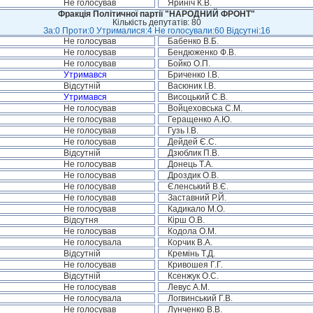
Не голосував
Яриніч К.В.
Фракція Політичної партії "НАРОДНИЙ ФРОНТ"
Кількість депутатів: 80
За:0 Проти:0 Утрималися:4 Не голосували:60 Відсутні:16
Не голосував
Бабенко В.Б.
Не голосував
Бендюженко Ф.В.
Не голосував
Бойко О.П.
Утримався
Бриченко І.В.
Відсутній
Васюник І.В.
Утримався
Висоцький С.В.
Не голосував
Войцеховська С.М.
Не голосував
Геращенко А.Ю.
Не голосував
Гузь І.В.
Не голосував
Дейдей Є.С.
Відсутній
Дзюблик П.В.
Не голосував
Донець Т.А.
Не голосував
Дроздик О.В.
Не голосував
Єленський В.Є.
Не голосував
Заставний Р.Й.
Не голосував
Кадикало М.О.
Відсутня
Кірш О.В.
Не голосував
Кодола О.М.
Не голосувала
Корчик В.А.
Відсутній
Кремінь Т.Д.
Не голосував
Кривошея Г.Г.
Відсутній
Ксенжук О.С.
Не голосував
Левус А.М.
Не голосувала
Логвинський Г.В.
Не голосував
Лунченко В.В.