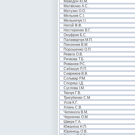
Македон Ю.М.
Матвієнко А.С.
Матузко О.О.
Мельник С.І.
Мельничук І.І.
Негой Ф.Ф.
Нестеренко В.Г.
Онуфрик Б.С.
Паламарчук М.П.
Пинзеник В.М.
Порошенко О.П.
Ревега О.В.
Ричкова Т.Б.
Романюк Р.С.
Сабашук П.П.
Севрюков В.В.
Сольвар Р.М.
Спориш І.Д.
Суслова І.М.
Ткачук Г.В.
Тригубенко С.М.
Усов К.Г.
Хлань С.В.
Чепинога В.М.
Черненко О.М.
Шверк Г.А.
Южаніна Н.П.
Юринець О.В.