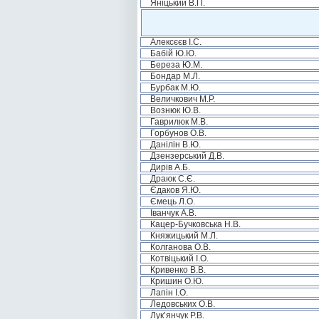
Яніцький В.П.
Алексєєв І.С.
Бабій Ю.Ю.
Береза Ю.М.
Бондар М.Л.
Бурбак М.Ю.
Величкович М.Р.
Вознюк Ю.В.
Гаврилюк М.В.
Горбунов О.В.
Данілін В.Ю.
Дзензерський Д.В.
Дирів А.Б.
Драюк С.Є.
Єдаков Я.Ю.
Ємець Л.О.
Іванчук А.В.
Кацер-Бучковська Н.В.
Княжицький М.Л.
Колганова О.В.
Котвіцький І.О.
Кривенко В.В.
Кришин О.Ю.
Лапін І.О.
Ледовських О.В.
Лук’янчук Р.В.