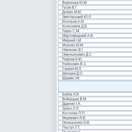
Воропаєв Ю.М.
Гусак В.Г.
Добкін М.М.
Звягільський Ю.Л.
Кісельов А.М.
Колєсніков Д.В.
Ларін С.М.
Мартовицький А.В.
Мирний І.М.
Мороко Ю.М.
Німченко В.І.
Омельянович Д.С.
Павлов К.Ю.
Рабінович В.З.
Скорик М.Л.
Шенцев Д.О.
Шурма І.М.
Бабак А.В.
Войціцька В.М.
Діденко І.А.
Зубач Л.Л.
Костенко П.П.
Маркевич Я.В.
Опанасенко О.В.
Пастух Т.Т.