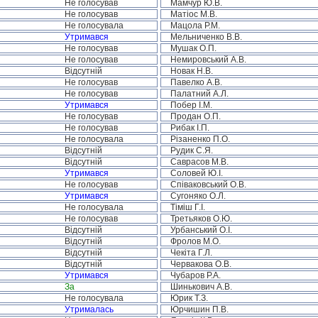
Не голосував
Мамчур Ю.В.
Не голосував
Матіос М.В.
Не голосувала
Мацола Р.М.
Утримався
Мельниченко В.В.
Не голосував
Мушак О.П.
Не голосував
Немировський А.В.
Відсутній
Новак Н.В.
Не голосував
Павелко А.В.
Не голосував
Палатний А.Л.
Утримався
Побер І.М.
Не голосував
Продан О.П.
Не голосував
Рибак І.П.
Не голосувала
Різаненко П.О.
Відсутній
Рудик С.Я.
Відсутній
Саврасов М.В.
Утримався
Соловей Ю.І.
Не голосував
Співаковський О.В.
Утримався
Сугоняко О.Л.
Не голосувала
Тіміш Г.І.
Не голосував
Третьяков О.Ю.
Відсутній
Урбанський О.І.
Відсутній
Фролов М.О.
Відсутній
Чекіта Г.Л.
Відсутній
Червакова О.В.
Утримався
Чубаров Р.А.
За
Шинькович А.В.
Не голосувала
Юрик Т.З.
Утрималась
Юрчишин П.В.