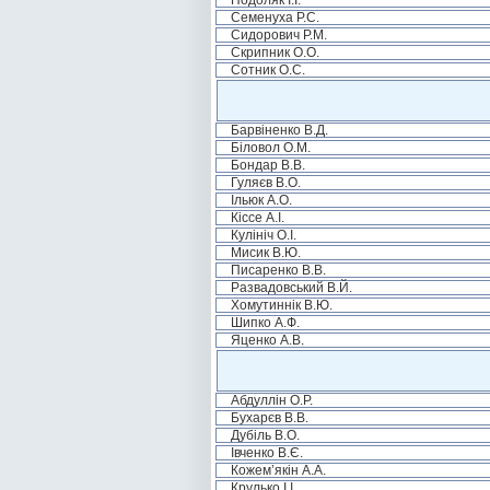
Подоляк І.І.
Семенуха Р.С.
Сидорович Р.М.
Скрипник О.О.
Сотник О.С.
Барвіненко В.Д.
Біловол О.М.
Бондар В.В.
Гуляєв В.О.
Ільюк А.О.
Кіссе А.І.
Кулініч О.І.
Мисик В.Ю.
Писаренко В.В.
Развадовський В.Й.
Хомутиннік В.Ю.
Шипко А.Ф.
Яценко А.В.
Абдуллін О.Р.
Бухарєв В.В.
Дубіль В.О.
Івченко В.Є.
Кожем’якін А.А.
Крулько І.І.