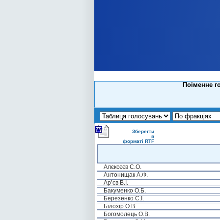
Поіменне г
Зберегти
в
форматі RTF
Алєксєєв С.О.
Антонищак А.Ф.
Ар’єв В.І.
Бакуменко О.Б.
Березенко С.І.
Білозір О.В.
Богомолець О.В.