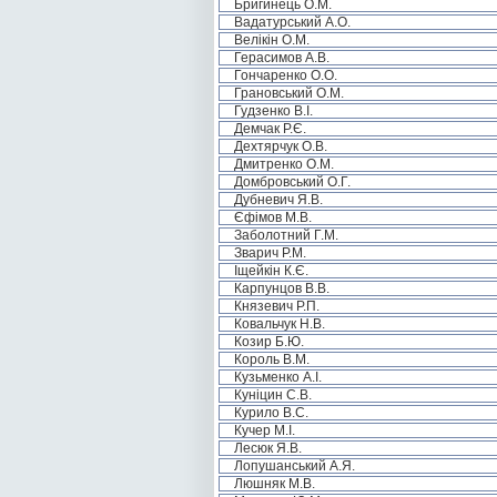
Бригинець О.М.
Вадатурський А.О.
Велікін О.М.
Герасимов А.В.
Гончаренко О.О.
Грановський О.М.
Гудзенко В.І.
Демчак Р.Є.
Дехтярчук О.В.
Дмитренко О.М.
Домбровський О.Г.
Дубневич Я.В.
Єфімов М.В.
Заболотний Г.М.
Зварич Р.М.
Іщейкін К.Є.
Карпунцов В.В.
Князевич Р.П.
Ковальчук Н.В.
Козир Б.Ю.
Король В.М.
Кузьменко А.І.
Куніцин С.В.
Курило В.С.
Кучер М.І.
Лесюк Я.В.
Лопушанський А.Я.
Люшняк М.В.