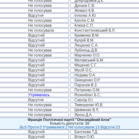
Не голосував
Добродомов Д.Є.
Не голосував
Дунаєв С.В.
Не голосував
Жеваго К.В.
Відсутня
Іллєнко А.Ю.
Не голосував
Каплін С.М.
Не голосував
Клюєв С.П.
Не голосувала
Константіновський В.Л.
Відсутній
Кривенко В.М.
Відсутній
Купрій В.М.
Відсутній
Лещенко С.А.
Не голосував
Лубінець Д.В.
Не голосував
Марченко О.О.
Відсутній
Матківський Б.М.
Відсутній
Міщенко С.Г.
Відсутній
Мусій О.С.
Відсутній
Недава О.А.
Відсутній
Онищенко О.Р.
Відсутній
Парасюк В.З.
Не голосував
Петренко О.М.
Утрималась
Розенблат Б.С.
Відсутня
Сироїд О.І.
Не голосував
Тимошенко Ю.В.
Не голосував
Шевченко В.Л.
Не голосував
Ярош Д.А.
Фракція Політичної партії "Опозиційний блок"
Кількість депутатів: 38
За:0 Проти:0 Утрималися:2 Не голосували:13 Відсутні:23
Відсутній
Бахтеєва Т.Д.
Відсутній
Вілкул О.Ю.