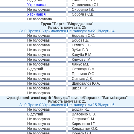
Відсутня
Романова А.А.
Утримався
Семенченко С.І.
Не голосував
Сисоєнко І.В.
Утримався
Соболєв Є.В.
Не голосувала
Група "Партія "Відродження"
Кількість депутатів: 25
За:0 Проти:0 Утрималися:0 Не голосували:21 Відсутні:4
Не голосував
Березкін С.С.
Не голосував
Бобов Г.Б.
Не голосував
Гєллєр Є.Б.
Не голосував
Зубик В.В.
Не голосував
Кацуба В.М.
Не голосував
Клімов Л.М.
Не голосував
Ланьо М.І.
Відсутній
Остапчук В.М.
Не голосував
Пресман О.С.
Не голосував
Святаш Д.В.
Не голосував
Шаповалов Ю.А.
Не голосував
Шкіря І.М.
Не голосував
Фракція політичної партії "Всеукраїнське об’єднання "Батьківщина"
Кількість депутатів: 21
За:0 Проти:0 Утрималися:0 Не голосували:15 Відсутні:6
Не голосував
Богдан Р.Д.
Відсутній
Власенко С.В.
Не голосував
Євтушок С.М.
Не голосував
Кириленко І.Г.
Не голосував
Кондратюк О.К.
Не голосував
Кужель О.В.