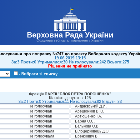
Верховна Рада України
Офіційний вебпортал парламенту України
олосування про поправку №747 до проекту Виборчого кодексу Україн
19.06.2019 13:15
За:3 Проти:0 Утрималися:30 Не голосували:242 Всього:275
Рішення не прийнято
- Вибрати зі списку
Фракція ПАРТІЇ "БЛОК ПЕТРА ПОРОШЕНКА"
Кількість депутатів: 128
За:2 Проти:0 Утрималися:11 Не голосували:82 Відсутні:33
Не голосував
Андрієвський Д.Й.
Не голосував
Арешонков В.Ю.
Не голосував
Артюшенко І.А.
Не голосував
Барна О.С.
Не голосував
Бєлькова О.В.
Не голосувала
Білоцерковець Д.О.
Не голосувала
Брензович В.І.