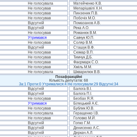
Не голосувала
Матейченко К.В.
Не голосував
Мепарішвілі Х.Н.
Не голосував
Пинзеник П.В.
Не голосував
Побочіх М.О.
Відсутній
Помазанов А.В.
Відсутній
Река А.О.
Не голосував
Романюк В.М.
Утримався
Савчук Ю.П.
Не голосував
Соляр В.М.
Відсутній
Сташук В.Ф.
Не голосував
Сюмар В.П.
Не голосував
Тимчук Д.Б.
Не голосував
Фаєрмарк С.О.
Не голосував
Хміль М.М.
Не голосувала
Шкварилюк В.В.
Позафракційні
Кількість депутатів: 68
За:1 Проти:0 Утрималися:4 Не голосували:29 Відсутні:34
Відсутній
Балога В.І.
Відсутній
Балога П.І.
Не голосував
Безбах Я.Я.
Утримався
Білецький А.Є.
Не голосував
Бублик Ю.В.
Не голосувала
Геращенко І.В.
Не голосував
Головко М.Й.
Відсутній
Гопко Г.М.
Відсутній
Денисенко А.С.
Відсутній
Деркач А.Л.