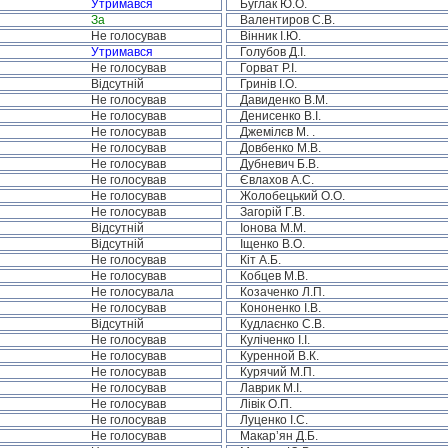
Утримався
Буглак Ю.О.
За
Валентиров С.В.
Не голосував
Вінник І.Ю.
Утримався
Голубов Д.І.
Не голосував
Горват Р.І.
Відсутній
Гринів І.О.
Не голосував
Давиденко В.М.
Не голосував
Денисенко В.І.
Не голосував
Джемілєв М. .
Не голосував
Довбенко М.В.
Не голосував
Дубневич Б.В.
Не голосував
Євлахов А.С.
Не голосував
Жолобецький О.О.
Не голосував
Загорій Г.В.
Відсутній
Іонова М.М.
Відсутній
Іщенко В.О.
Не голосував
Кіт А.Б.
Не голосував
Кобцев М.В.
Не голосувала
Козаченко Л.П.
Не голосував
Кононенко І.В.
Відсутній
Кудлаєнко С.В.
Не голосував
Куліченко І.І.
Не голосував
Куренной В.К.
Не голосував
Курячий М.П.
Не голосував
Лаврик М.І.
Не голосував
Лівік О.П.
Не голосував
Луценко І.С.
Не голосував
Макар’ян Д.Б.