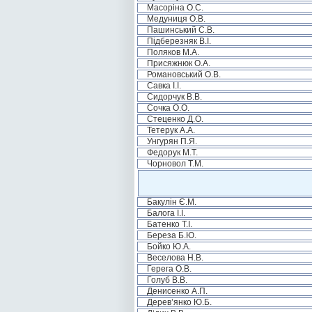
Масоріна О.С.
Медуниця О.В.
Пашинський С.В.
Підберезняк В.І.
Поляков М.А.
Присяжнюк О.А.
Романовський О.В.
Савка І.І.
Сидорчук В.В.
Сочка О.О.
Стеценко Д.О.
Тетерук А.А.
Унгурян П.Я.
Федорук М.Т.
Чорновол Т.М.
Бакулін Є.М.
Балога І.І.
Батенко Т.І.
Береза Б.Ю.
Бойко Ю.А.
Веселова Н.В.
Герега О.В.
Голуб В.В.
Денисенко А.П.
Дерев’янко Ю.Б.