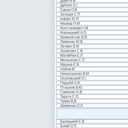
Дідич В.В.
Дубінін О.І.
Єднак О.В.
Заліщук С.П.
Іоффе Ю.Я.
Кишкар П.М.
Констанкевич І.М.
Корнацький А.О.
Кривохатько В.В.
Левченко Ю.В.
Литвин В.М.
Льовочкін С.В.
Матвійчук Е.Л.
Мельничук С.П.
Мураєв Є.В.
Найєм М. .
Ничипоренко В.М.
Осуховський О.І.
Парубій А.В.
Пташник В.Ю.
Савченко Н.В.
Тарута С.О.
Чумак В.В.
Шевченко О.Л.
Балицький Є.В.
Білий О.П.