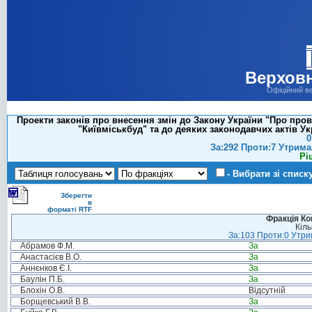
Верховн
Офіційний в
Проекти законів про внесення змін до Закону України "Про пров
"Київміськбуд" та до деяких законодавчих актів Ук
0
За:292 Проти:7 Утрима
Рі
- Вибрати зі списк
Зберегти
в
форматі RTF
Фракція Ком
Кіль
За:103 Проти:0 Утрим
Абрамов Ф.М.
За
Анастасієв В.О.
За
Аннєнков Є.І.
За
Баулін П.Б.
За
Блохін О.В.
Відсутній
Борщевський В.В.
За