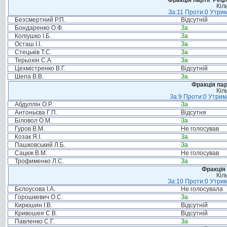
Фракція партії"Реф
Кіл
За:11 Проти:0 Утрим
Безсмертний Р.П.
Відсутній
Бондаренко О.Ф.
За
Коліушко І.Б.
За
Осташ І.І.
За
Стецьків Т.С.
За
Терьохін С.А.
За
Цехмістренко В.Г.
Відсутній
Шепа В.В.
За
Фракція па
Кіл
За:9 Проти:0 Утрим
Абдуллін О.Р.
За
Антоньєва Г.П.
Відсутня
Біловол О.М.
За
Гуров В.М.
Не голосував
Козак Я.І.
За
Пашковський Л.Б.
За
Сацюк В.М.
Не голосував
Трофименко Л.С.
За
Фракція 
Кіл
За:10 Проти:0 Утрим
Бєлоусова І.А.
Не голосувала
Горошкевич О.С.
За
Кирюшин І.В.
Відсутній
Кривошея С.В.
Відсутній
Павленко С.Г.
За