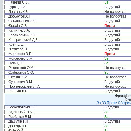
Гавриш С.Б.
За
Гурвіц Е.Й.
Відсутній
Довгань К.В.
Не голосував
Дроботов А.І.
Не голосував
Єльяшкевич О.С.
Відсутній
Єрохін О.В.
Проти
Калінчук В.А.
Відсутній
Косаківський Л.Г.
Відсутній
Костржевськй Д.Б.
Відсутній
Креч Е.Е.
Відсутній
Лютікова І.І.
Відсутня
Марченко В.Р.
Проти
Моісеєнко В.М.
За
Плющ І.С.
За
Ржавський О.М.
Не голосував
Сафронов С.О.
За
Ситник К.М.
Не голосував
Сушкевич В.М.
Відсутній
Черновецький Л.М.
Не голосував
Шишкін В.І.
Відсутній
Фракція п
Кіл
За:33 Проти:0 Утрим
Богословська І.Г.
Відсутня
Гадяцький Л.М.
За
Горбатов В.М.
За
Дашутін Г.П.
Відсутній
Донець Н.Г.
За
Єдін О.Й.
За