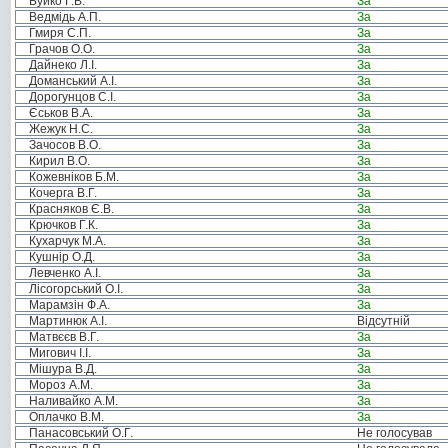
Буйко Г.В.
За
Ведмідь А.П.
За
Гмиря С.П.
За
Грачов О.О.
За
Дайнеко Л.І.
За
Доманський А.І.
За
Дорогунцов С.І.
За
Єськов В.А.
За
Жежук Н.С.
За
Зачосов В.О.
За
Кирил В.О.
За
Кожевніков Б.М.
За
Кочерга В.Г.
За
Красняков Є.В.
За
Крючков Г.К.
За
Кухарчук М.А.
За
Кушнір О.Д.
За
Левченко А.І.
За
Лісогорський О.І.
За
Марамзін Ф.А.
За
Мартинюк А.І.
Відсутній
Матвєєв В.Г.
За
Мигович І.І.
За
Мішура В.Д.
За
Мороз А.М.
За
Наливайко А.М.
За
Оплачко В.М.
За
Панасовський О.Г.
Не голосував