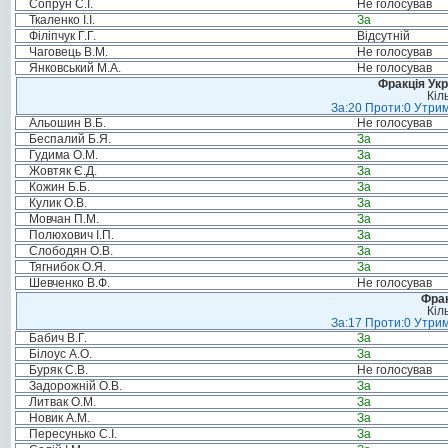
Сопрун С.І.
Не голосував
Ткаленко І.І.
За
Філіпчук Г.Г.
Відсутній
Чаговець В.М.
Не голосував
Янковський М.А.
Не голосував
Фракція Ук
Кіл
За:20 Проти:0 Утрим
Альошин В.Б.
Не голосував
Беспалий Б.Я.
За
Гудима О.М.
За
Жовтяк Є.Д.
За
Кожин Б.Б.
За
Кулик О.В.
За
Мовчан П.М.
За
Полюхович І.П.
За
Слободян О.В.
За
Тягнибок О.Я.
За
Шевченко В.Ф.
Не голосував
Фрак
Кіл
За:17 Проти:0 Утрим
Бабич В.Г.
За
Білоус А.О.
За
Буряк С.В.
Не голосував
Задорожній О.В.
За
Литвак О.М.
За
Новик А.М.
За
Пересунько С.І.
За