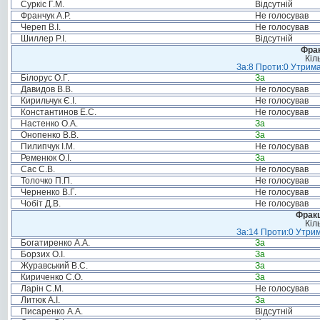
Суркіс Г.М.
Відсутній
Франчук А.Р.
Не голосував
Череп В.І.
Не голосував
Шиллер Р.І.
Відсутній
Фрак
Кіл
За:8 Проти:0 Утрима
Білорус О.Г.
За
Давидов В.В.
Не голосував
Кирильчук Є.І.
Не голосував
Константинов Е.С.
Не голосував
Настенко О.А.
За
Онопенко В.В.
За
Пилипчук І.М.
Не голосував
Ременюк О.І.
За
Сас С.В.
Не голосував
Толочко П.П.
Не голосував
Черненко В.Г.
Не голосував
Чобіт Д.В.
Не голосував
Фракц
Кіл
За:14 Проти:0 Утрим
Богатиренко А.А.
За
Борзих О.І.
За
Журавський В.С.
За
Кириченко С.О.
За
Ларін С.М.
Не голосував
Литюк А.І.
За
Писаренко А.А.
Відсутній