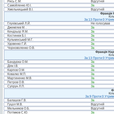
Рись С.М.
Відсутній
Самойленко Ю.І.
За
Хмельницький В.І.
Відсутній
Фракція 
Кіл
За:13 Проти:0 Утрим
Глухівський Л.Й.
Не голосував
Джемілев М. .
За
Кендзьор Я.М.
За
Костинюк Б.І.
За
Кульчинський М.Г.
За
Удовенко Г.Й.
За
Чорноволенко О.В.
За
Фракція Нар
Кіл
За:13 Проти:0 Утрим
Бандурка О.М.
За
Діяк І.В.
За
Карпов О.М.
За
Ковалко М.П.
За
Мартиненко М.В.
За
Петров О.В.
За
Супрун Л.П.
За
Ф
Кіл
За:9 Проти:0 Утрим
Балашов Г.В.
За
Гуцол М.В.
Відсутній
Мельников О.Б.
Відсутній
Потімков С.Ю.
За