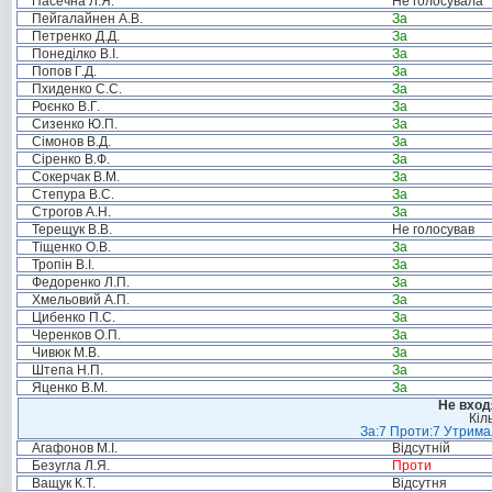
Пасечна Л.Я.
Не голосувала
Пейгалайнен А.В.
За
Петренко Д.Д.
За
Понеділко В.І.
За
Попов Г.Д.
За
Пхиденко С.С.
За
Роєнко В.Г.
За
Сизенко Ю.П.
За
Сімонов В.Д.
За
Сіренко В.Ф.
За
Сокерчак В.М.
За
Степура В.С.
За
Строгов А.Н.
За
Терещук В.В.
Не голосував
Тіщенко О.В.
За
Тропін В.І.
За
Федоренко Л.П.
За
Хмельовий А.П.
За
Цибенко П.С.
За
Черенков О.П.
За
Чивюк М.В.
За
Штепа Н.П.
За
Яценко В.М.
За
Не вход
Кіл
За:7 Проти:7 Утримал
Агафонов М.І.
Відсутній
Безугла Л.Я.
Проти
Ващук К.Т.
Відсутня