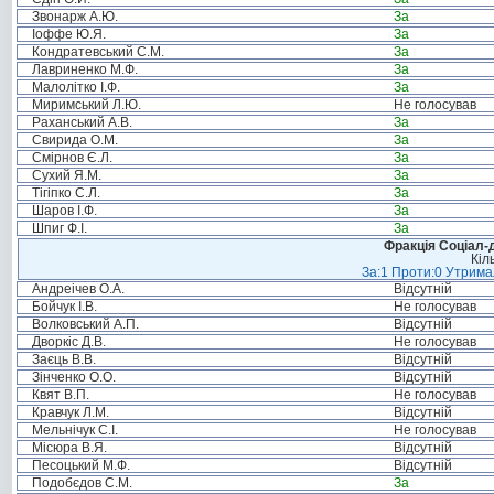
Звонарж А.Ю.
За
Іоффе Ю.Я.
За
Кондратевський С.М.
За
Лавриненко М.Ф.
За
Малолітко І.Ф.
За
Миримський Л.Ю.
Не голосував
Раханський А.В.
За
Свирида О.М.
За
Смірнов Є.Л.
За
Сухий Я.М.
За
Тігіпко С.Л.
За
Шаров І.Ф.
За
Шпиг Ф.І.
За
Фракція Соціал-д
Кіл
За:1 Проти:0 Утримал
Андреічев О.А.
Відсутній
Бойчук І.В.
Не голосував
Волковський А.П.
Відсутній
Дворкіс Д.В.
Не голосував
Заєць В.В.
Відсутній
Зінченко О.О.
Відсутній
Квят В.П.
Не голосував
Кравчук Л.М.
Відсутній
Мельнічук С.І.
Не голосував
Місюра В.Я.
Відсутній
Песоцький М.Ф.
Відсутній
Подобєдов С.М.
За