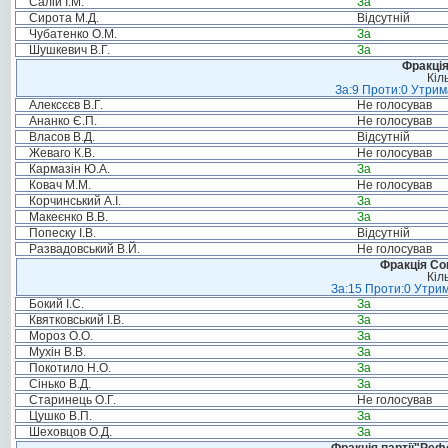
Салій І.М.
За
Сирота М.Д.
Відсутній
Чубатенко О.М.
За
Шушкевич В.Г.
За
Фракція
Кіл
За:9 Проти:0 Утрим
Алексєєв В.Г.
Не голосував
Ананко Є.П.
Не голосував
Власов В.Д.
Відсутній
Жеваго К.В.
Не голосував
Кармазін Ю.А.
За
Ковач М.М.
Не голосував
Корчинський А.І.
За
Макеєнко В.В.
За
Попеску І.В.
Відсутній
Развадовський В.Й.
Не голосував
Фракція Соц
Кіл
За:15 Проти:0 Утрим
Бокий І.С.
За
Квятковський І.В.
За
Мороз О.О.
За
Мухін В.В.
За
Покотило Н.О.
За
Сінько В.Д.
За
Старинець О.Г.
Не голосував
Цушко В.П.
За
Шеховцов О.Д.
За