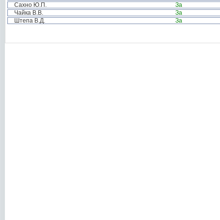
Сахно Ю.П.
За
Чайка В.В.
За
Штепа В.Д.
За