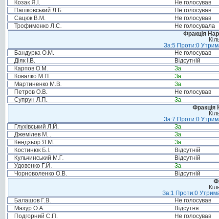
Козак Я.І.
Не голосував
Пашковський Л.Б.
Не голосував
Сацюк В.М.
Не голосував
Трофименко Л.С.
Не голосувала
Фракція Нар
Кіл
За:5 Проти:0 Утрим
Бандурка О.М.
Не голосував
Діяк І.В.
Відсутній
Карпов О.М.
За
Ковалко М.П.
За
Мартиненко М.В.
За
Петров О.В.
Не голосував
Супрун Л.П.
За
Фракція 
Кіл
За:7 Проти:0 Утрим
Глухівський Л.Й.
За
Джемілев М. .
За
Кендзьор Я.М.
За
Костинюк Б.І.
Відсутній
Кульчинський М.Г.
Відсутній
Удовенко Г.Й.
За
Чорноволенко О.В.
Відсутній
Ф
Кіл
За:1 Проти:0 Утрима
Балашов Г.В.
Не голосував
Мазур О.А.
Відсутня
Подгорний С.П.
Не голосував