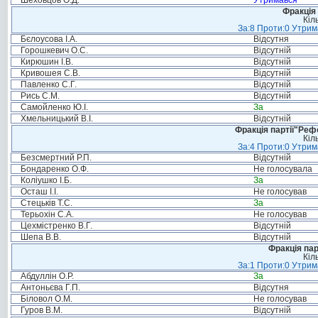
Шеховцов О.Д.
Утримався
Фракція 
Кіл
За:8 Проти:0 Утрим
Бєлоусова І.А.
Відсутня
Горошкевич О.С.
Відсутній
Кирюшин І.В.
Відсутній
Кривошея С.В.
Відсутній
Павленко С.Г.
Відсутній
Рись С.М.
Відсутній
Самойленко Ю.І.
За
Хмельницький В.І.
Відсутній
Фракція партії"Реф
Кіл
За:4 Проти:0 Утрим
Безсмертний Р.П.
Відсутній
Бондаренко О.Ф.
Не голосувала
Коліушко І.Б.
За
Осташ І.І.
Не голосував
Стецьків Т.С.
За
Терьохін С.А.
Не голосував
Цехмістренко В.Г.
Відсутній
Шепа В.В.
Відсутній
Фракція па
Кіл
За:1 Проти:0 Утрим
Абдуллін О.Р.
За
Антоньєва Г.П.
Відсутня
Біловол О.М.
Не голосував
Гуров В.М.
Відсутній