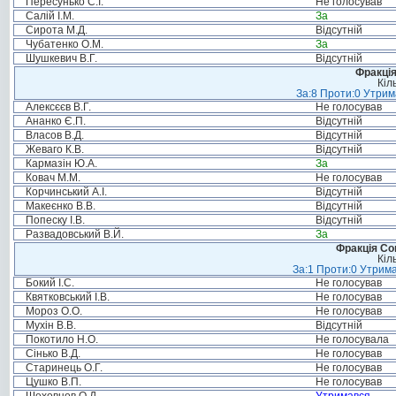
Пересунько С.І.
Не голосував
Салій І.М.
За
Сирота М.Д.
Відсутній
Чубатенко О.М.
За
Шушкевич В.Г.
Відсутній
Фракція
Кіл
За:8 Проти:0 Утрим
Алексєєв В.Г.
Не голосував
Ананко Є.П.
Відсутній
Власов В.Д.
Відсутній
Жеваго К.В.
Відсутній
Кармазін Ю.А.
За
Ковач М.М.
Не голосував
Корчинський А.І.
Відсутній
Макеєнко В.В.
Відсутній
Попеску І.В.
Відсутній
Развадовський В.Й.
За
Фракція Соц
Кіл
За:1 Проти:0 Утрима
Бокий І.С.
Не голосував
Квятковський І.В.
Не голосував
Мороз О.О.
Не голосував
Мухін В.В.
Відсутній
Покотило Н.О.
Не голосувала
Сінько В.Д.
Не голосував
Старинець О.Г.
Не голосував
Цушко В.П.
Не голосував