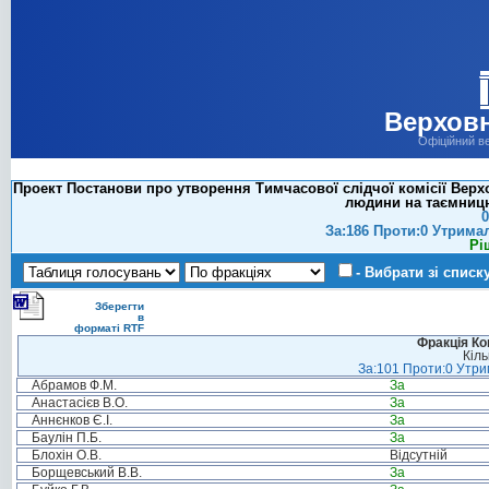
Верховн
Офіційний в
Проект Постанови про утворення Тимчасової слідчої комісії Верх
людини на таємницю
0
За:186 Проти:0 Утрима
Рі
- Вибрати зі списк
Зберегти
в
форматі RTF
Фракція Ком
Кіль
За:101 Проти:0 Утрим
Абрамов Ф.М.
За
Анастасієв В.О.
За
Аннєнков Є.І.
За
Баулін П.Б.
За
Блохін О.В.
Відсутній
Борщевський В.В.
За