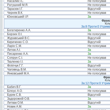
Насалик І.С.
Не голосував
Ратушний М.Я.
Не голосував
Тарасюк І.Г.
Відсутній
Черняк В.К.
Не голосував
Юхновський І.Р.
За
Фракц
Кіл
За:8 Проти:0 Утрима
Богатиренко А.А.
За
Борзих О.І.
Не голосував
Журавський В.С.
Відсутній
Кириченко С.О.
Відсутній
Ларін С.М.
Не голосував
Литюк А.І.
За
Писаренко А.А.
За
Сопрун С.І.
Не голосував
Ткаленко І.І.
За
Філіпчук Г.Г.
Відсутній
Чаговець В.М.
Не голосував
Янковський М.А.
Не голосував
Фрак
Кіл
За:12 Проти:0 Утрим
Бабич В.Г.
За
Білоус А.О.
Не голосував
Буряк С.В.
Відсутній
Задорожній О.В.
За
Литвак О.М.
Відсутній
Новик А.М.
За