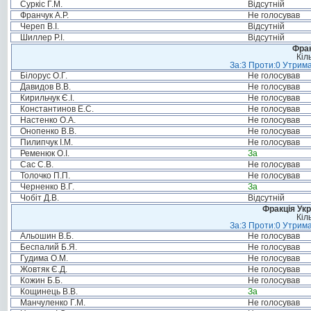
Суркіс Г.М.
Відсутній
Франчук А.Р.
Не голосував
Череп В.І.
Відсутній
Шиллер Р.І.
Відсутній
Фрак
Кіл
За:3 Проти:0 Утрима
Білорус О.Г.
Не голосував
Давидов В.В.
Не голосував
Кирильчук Є.І.
Не голосував
Константинов Е.С.
Не голосував
Настенко О.А.
Не голосував
Онопенко В.В.
Не голосував
Пилипчук І.М.
Не голосував
Ременюк О.І.
За
Сас С.В.
Не голосував
Толочко П.П.
Не голосував
Черненко В.Г.
За
Чобіт Д.В.
Відсутній
Фракція Ук
Кіл
За:3 Проти:0 Утрима
Альошин В.Б.
Не голосував
Беспалий Б.Я.
Не голосував
Гудима О.М.
Не голосував
Жовтяк Є.Д.
Не голосував
Кожин Б.Б.
Не голосував
Кощинець В.В.
За
Манчуленко Г.М.
Не голосував