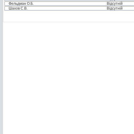
Фельдман О.Б.
Відсутній
Шахов С.В.
Відсутній