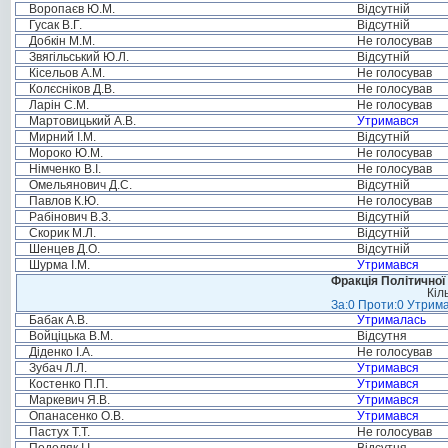
Воропаєв Ю.М.
Відсутній
Гусак В.Г.
Відсутній
Добкін М.М.
Не голосував
Звягільський Ю.Л.
Відсутній
Кісельов А.М.
Не голосував
Колєсніков Д.В.
Не голосував
Ларін С.М.
Не голосував
Мартовицький А.В.
Утримався
Мирний І.М.
Відсутній
Мороко Ю.М.
Не голосував
Німченко В.І.
Не голосував
Омельянович Д.С.
Відсутній
Павлов К.Ю.
Не голосував
Рабінович В.З.
Відсутній
Скорик М.Л.
Відсутній
Шенцев Д.О.
Відсутній
Шурма І.М.
Утримався
Фракція Політичної
Кіл
За:0 Проти:0 Утрима
Бабак А.В.
Утрималась
Войціцька В.М.
Відсутня
Діденко І.А.
Не голосував
Зубач Л.Л.
Утримався
Костенко П.П.
Утримався
Маркевич Я.В.
Утримався
Опанасенко О.В.
Утримався
Пастух Т.Т.
Не голосував