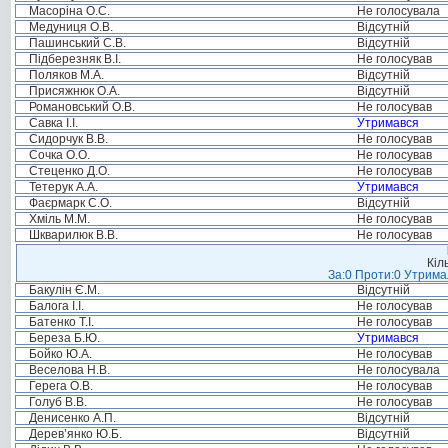
Масоріна О.С.
Не голосувала
Медуниця О.В.
Відсутній
Пашинський С.В.
Відсутній
Підберезняк В.І.
Не голосував
Поляков М.А.
Відсутній
Присяжнюк О.А.
Відсутній
Романовський О.В.
Не голосував
Савка І.І.
Утримався
Сидорчук В.В.
Не голосував
Сочка О.О.
Не голосував
Стеценко Д.О.
Не голосував
Тетерук А.А.
Утримався
Фаєрмарк С.О.
Відсутній
Хміль М.М.
Не голосував
Шкварилюк В.В.
Не голосував
Кіл
За:0 Проти:0 Утримал
Бакулін Є.М.
Відсутній
Балога І.І.
Не голосував
Батенко Т.І.
Не голосував
Береза Б.Ю.
Утримався
Бойко Ю.А.
Не голосував
Веселова Н.В.
Не голосувала
Герега О.В.
Не голосував
Голуб В.В.
Не голосував
Денисенко А.П.
Відсутній
Дерев’янко Ю.Б.
Відсутній