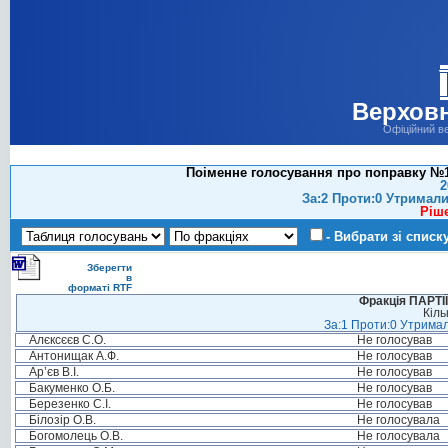
Верховн
Офіційний в
Поіменне голосування про поправку №10
2
За:2 Проти:0 Утримали
Ріш
- Вибрати зі списк
Зберегти
в
форматі RTF
Фракція ПАРТ
Кіль
За:1 Проти:0 Утримал
Алєксєєв С.О.
Не голосував
Антонищак А.Ф.
Не голосував
Ар’єв В.І.
Не голосував
Бакуменко О.Б.
Не голосував
Березенко С.І.
Не голосував
Білозір О.В.
Не голосувала
Богомолець О.В.
Не голосувала