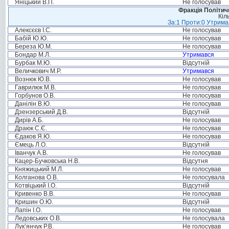
Яніцький В.П.
Не голосував
Фракція Політи
Кіл
За:1 Проти:0 Утримал
Алексєєв І.С.
Не голосував
Бабій Ю.Ю.
Не голосував
Береза Ю.М.
Не голосував
Бондар М.Л.
Утримався
Бурбак М.Ю.
Відсутній
Величкович М.Р.
Утримався
Вознюк Ю.В.
Не голосував
Гаврилюк М.В.
Не голосував
Горбунов О.В.
Не голосував
Данілін В.Ю.
Не голосував
Дзензерський Д.В.
Відсутній
Дирів А.Б.
Не голосував
Драюк С.Є.
Не голосував
Єдаков Я.Ю.
Не голосував
Ємець Л.О.
Відсутній
Іванчук А.В.
Не голосував
Кацер-Бучковська Н.В.
Відсутня
Княжицький М.Л.
Не голосував
Колганова О.В.
Не голосувала
Котвіцький І.О.
Відсутній
Кривенко В.В.
Не голосував
Кришин О.Ю.
Відсутній
Лапін І.О.
Не голосував
Ледовських О.В.
Не голосувала
Лук’янчук Р.В.
Не голосував