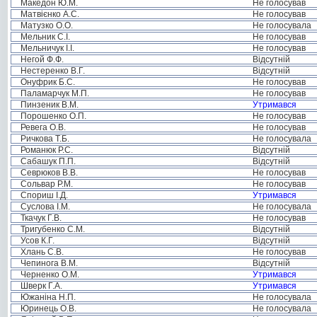
Македон Ю.М.
Не голосував
Матвієнко А.С.
Не голосував
Матузко О.О.
Не голосувала
Мельник С.І.
Не голосував
Мельничук І.І.
Не голосував
Негой Ф.Ф.
Відсутній
Нестеренко В.Г.
Відсутній
Онуфрик Б.С.
Не голосував
Паламарчук М.П.
Не голосував
Пинзеник В.М.
Утримався
Порошенко О.П.
Не голосував
Ревега О.В.
Не голосував
Ричкова Т.Б.
Не голосувала
Романюк Р.С.
Відсутній
Сабашук П.П.
Відсутній
Севрюков В.В.
Не голосував
Сольвар Р.М.
Не голосував
Спориш І.Д.
Утримався
Суслова І.М.
Не голосувала
Ткачук Г.В.
Не голосував
Тригубенко С.М.
Відсутній
Усов К.Г.
Відсутній
Хлань С.В.
Не голосував
Чепинога В.М.
Відсутній
Черненко О.М.
Утримався
Шверк Г.А.
Утримався
Южаніна Н.П.
Не голосувала
Юринець О.В.
Не голосувала