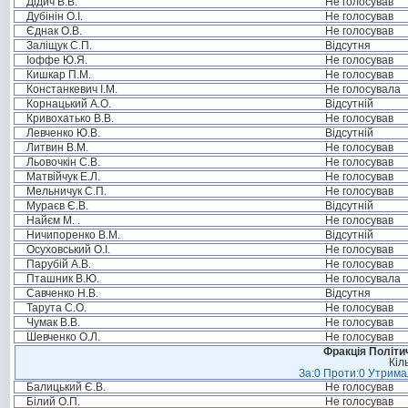
Дідич В.В.
Не голосував
Дубінін О.І.
Не голосував
Єднак О.В.
Не голосував
Заліщук С.П.
Відсутня
Іоффе Ю.Я.
Не голосував
Кишкар П.М.
Не голосував
Констанкевич І.М.
Не голосувала
Корнацький А.О.
Відсутній
Кривохатько В.В.
Не голосував
Левченко Ю.В.
Відсутній
Литвин В.М.
Не голосував
Льовочкін С.В.
Не голосував
Матвійчук Е.Л.
Не голосував
Мельничук С.П.
Не голосував
Мураєв Є.В.
Відсутній
Найєм М. .
Не голосував
Ничипоренко В.М.
Відсутній
Осуховський О.І.
Не голосував
Парубій А.В.
Не голосував
Пташник В.Ю.
Не голосувала
Савченко Н.В.
Відсутня
Тарута С.О.
Не голосував
Чумак В.В.
Не голосував
Шевченко О.Л.
Не голосував
Фракція Політич
Кіл
За:0 Проти:0 Утримал
Балицький Є.В.
Не голосував
Білий О.П.
Не голосував