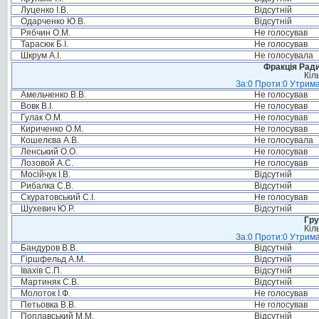
Луценко І.В.
Відсутній
Одарченко Ю.В.
Відсутній
Рябчин О.М.
Не голосував
Тарасюк Б.І.
Не голосував
Шкрум А.І.
Не голосувала
Фракція Ради
Кіл
За:0 Проти:0 Утрима
Амельченко В.В.
Не голосував
Вовк В.І.
Не голосував
Гулак О.М.
Не голосував
Кириченко О.М.
Не голосував
Кошелєва А.В.
Не голосувала
Ленський О.О.
Не голосував
Лозовой А.С.
Не голосував
Мосійчук І.В.
Відсутній
Рибалка С.В.
Відсутній
Скуратовський С.І.
Не голосував
Шухевич Ю.Р.
Відсутній
Гру
Кіл
За:0 Проти:0 Утрима
Бандуров В.В.
Відсутній
Гіршфельд А.М.
Відсутній
Івахів С.П.
Відсутній
Мартиняк С.В.
Відсутній
Молоток І.Ф.
Не голосував
Петьовка В.В.
Не голосував
Поплавський М.М.
Відсутній