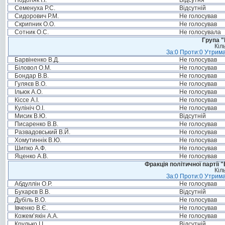
Подоляк І.І.
Відсутня
Семенуха Р.С.
Відсутній
Сидорович Р.М.
Не голосував
Скрипник О.О.
Не голосував
Сотник О.С.
Не голосувала
Група "
Кіл
За:0 Проти:0 Утрима
Барвіненко В.Д.
Не голосував
Біловол О.М.
Не голосував
Бондар В.В.
Не голосував
Гуляєв В.О.
Не голосував
Ільюк А.О.
Не голосував
Кіссе А.І.
Не голосував
Кулініч О.І.
Не голосував
Мисик В.Ю.
Відсутній
Писаренко В.В.
Не голосував
Развадовський В.Й.
Не голосував
Хомутиннік В.Ю.
Не голосував
Шипко А.Ф.
Не голосував
Яценко А.В.
Не голосував
Фракція політичної партії
Кіл
За:0 Проти:0 Утрима
Абдуллін О.Р.
Не голосував
Бухарєв В.В.
Відсутній
Дубіль В.О.
Не голосував
Івченко В.Є.
Не голосував
Кожем’якін А.А.
Не голосував
Крулько І.І.
Відсутній