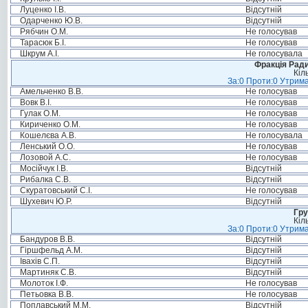
Луценко І.В.
Відсутній
Одарченко Ю.В.
Відсутній
Рябчин О.М.
Не голосував
Тарасюк Б.І.
Не голосував
Шкрум А.І.
Не голосувала
Фракція Ради
Кіл
За:0 Проти:0 Утрима
Амельченко В.В.
Не голосував
Вовк В.І.
Не голосував
Гулак О.М.
Не голосував
Кириченко О.М.
Не голосував
Кошелєва А.В.
Не голосувала
Ленський О.О.
Не голосував
Лозовой А.С.
Не голосував
Мосійчук І.В.
Відсутній
Рибалка С.В.
Відсутній
Скуратовський С.І.
Не голосував
Шухевич Ю.Р.
Відсутній
Гру
Кіл
За:0 Проти:0 Утрима
Бандуров В.В.
Відсутній
Гіршфельд А.М.
Відсутній
Івахів С.П.
Відсутній
Мартиняк С.В.
Відсутній
Молоток І.Ф.
Не голосував
Петьовка В.В.
Не голосував
Поплавський М.М.
Відсутній