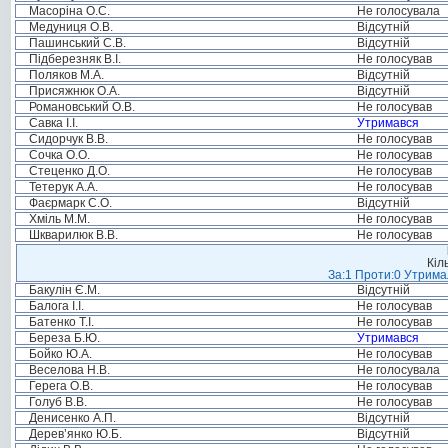
Масоріна О.С.
Не голосувала
Медуниця О.В.
Відсутній
Пашинський С.В.
Відсутній
Підберезняк В.І.
Не голосував
Поляков М.А.
Відсутній
Присяжнюк О.А.
Відсутній
Романовський О.В.
Не голосував
Савка І.І.
Утримався
Сидорчук В.В.
Не голосував
Сочка О.О.
Не голосував
Стеценко Д.О.
Не голосував
Тетерук А.А.
Не голосував
Фаєрмарк С.О.
Відсутній
Хміль М.М.
Не голосував
Шкварилюк В.В.
Не голосував
Кіл
За:1 Проти:0 Утримал
Бакулін Є.М.
Відсутній
Балога І.І.
Не голосував
Батенко Т.І.
Не голосував
Береза Б.Ю.
Утримався
Бойко Ю.А.
Не голосував
Веселова Н.В.
Не голосувала
Герега О.В.
Не голосував
Голуб В.В.
Не голосував
Денисенко А.П.
Відсутній
Дерев’янко Ю.Б.
Відсутній