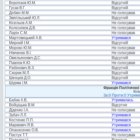
Воропаєв Ю.М.
Відсутній
Гусак В.Г.
Відсутній
Добкін М.М.
Не голосував
Звягільський Ю.Л.
Відсутній
Кісельов А.М.
Не голосував
Колєсніков Д.В.
Не голосував
Ларін С.М.
Не голосував
Мартовицький А.В.
Утримався
Мирний І.М.
Відсутній
Мороко Ю.М.
Не голосував
Німченко В.І.
Не голосував
Омельянович Д.С.
Відсутній
Павлов К.Ю.
Не голосував
Рабінович В.З.
Відсутній
Скорик М.Л.
Відсутній
Шенцев Д.О.
Відсутній
Шурма І.М.
Утримався
Фракція Політичної
Кіл
За:0 Проти:0 Утрима
Бабак А.В.
Утрималась
Войціцька В.М.
Відсутня
Діденко І.А.
Не голосував
Зубач Л.Л.
Утримався
Костенко П.П.
Утримався
Маркевич Я.В.
Утримався
Опанасенко О.В.
Утримався
Пастух Т.Т.
Не голосував