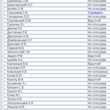
Бригинець О.М.
Не голосував
Вадатурський А.О.
Не голосував
Велікін О.М.
Не голосував
Герасимов А.В.
Утримався
Гончаренко О.О.
Не голосував
Грановський О.М.
Відсутній
Гудзенко В.І.
Не голосував
Демчак Р.Є.
Не голосував
Дехтярчук О.В.
Не голосував
Дмитренко О.М.
Не голосував
Домбровський О.Г.
Не голосував
Дубневич Я.В.
Не голосував
Єфімов М.В.
Не голосував
Заболотний Г.М.
Не голосував
Зварич Р.М.
Відсутній
Іщейкін К.Є.
Не голосував
Карпунцов В.В.
Відсутній
Князевич Р.П.
Не голосував
Ковальчук Н.В.
Не голосувала
Козир Б.Ю.
Не голосував
Король В.М.
Відсутній
Кузьменко А.І.
Не голосував
Куніцин С.В.
Не голосував
Курило В.С.
Не голосував
Кучер М.І.
Не голосував
Лесюк Я.В.
Не голосував
Лопушанський А.Я.
Не голосував
Люшняк М.В.
Не голосував