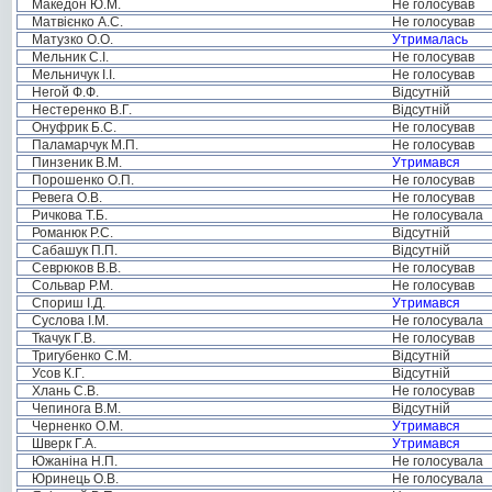
Македон Ю.М.
Не голосував
Матвієнко А.С.
Не голосував
Матузко О.О.
Утрималась
Мельник С.І.
Не голосував
Мельничук І.І.
Не голосував
Негой Ф.Ф.
Відсутній
Нестеренко В.Г.
Відсутній
Онуфрик Б.С.
Не голосував
Паламарчук М.П.
Не голосував
Пинзеник В.М.
Утримався
Порошенко О.П.
Не голосував
Ревега О.В.
Не голосував
Ричкова Т.Б.
Не голосувала
Романюк Р.С.
Відсутній
Сабашук П.П.
Відсутній
Севрюков В.В.
Не голосував
Сольвар Р.М.
Не голосував
Спориш І.Д.
Утримався
Суслова І.М.
Не голосувала
Ткачук Г.В.
Не голосував
Тригубенко С.М.
Відсутній
Усов К.Г.
Відсутній
Хлань С.В.
Не голосував
Чепинога В.М.
Відсутній
Черненко О.М.
Утримався
Шверк Г.А.
Утримався
Южаніна Н.П.
Не голосувала
Юринець О.В.
Не голосувала