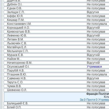
Дідич В.В.
Не голосував
Дубінін О.І.
Не голосував
Єднак О.В.
Не голосував
Заліщук С.П.
Відсутня
Іоффе Ю.Я.
Не голосував
Кишкар П.М.
Не голосував
Констанкевич І.М.
Не голосувала
Корнацький А.О.
Відсутній
Кривохатько В.В.
Не голосував
Левченко Ю.В.
Відсутній
Литвин В.М.
Не голосував
Льовочкін С.В.
Не голосував
Матвійчук Е.Л.
Не голосував
Мельничук С.П.
Не голосував
Мураєв Є.В.
Відсутній
Найєм М. .
Не голосував
Ничипоренко В.М.
Відсутній
Осуховський О.І.
Утримався
Парубій А.В.
Не голосував
Пташник В.Ю.
Не голосувала
Савченко Н.В.
Відсутня
Тарута С.О.
Не голосував
Чумак В.В.
Не голосував
Шевченко О.Л.
Не голосував
Фракція Політич
Кіл
За:0 Проти:0 Утримал
Балицький Є.В.
Не голосував
Білий О.П.
Не голосував