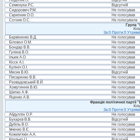
Подоляк І.І.
Відсутня
Семенуха Р.С.
Відсутній
Сидорович Р.М.
Не голосував
Скрипник О.О.
Не голосував
Сотник О.С.
Не голосувала
Група "
Кіл
За:0 Проти:0 Утрима
Барвіненко В.Д.
Не голосував
Біловол О.М.
Не голосував
Бондар В.В.
Не голосував
Гуляєв В.О.
Не голосував
Ільюк А.О.
Не голосував
Кіссе А.І.
Не голосував
Кулініч О.І.
Не голосував
Мисик В.Ю.
Відсутній
Писаренко В.В.
Не голосував
Развадовський В.Й.
Не голосував
Хомутиннік В.Ю.
Не голосував
Шипко А.Ф.
Не голосував
Яценко А.В.
Не голосував
Фракція політичної партії
Кіл
За:0 Проти:0 Утрима
Абдуллін О.Р.
Не голосував
Бухарєв В.В.
Відсутній
Дубіль В.О.
Не голосував
Івченко В.Є.
Не голосував
Кожем’якін А.А.
Не голосував
Крулько І.І.
Відсутній