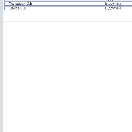
Фельдман О.Б.
Відсутній
Шахов С.В.
Відсутній