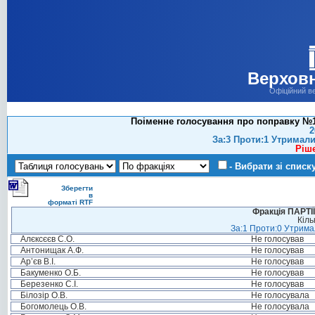
Верховн
Офіційний в
Поіменне голосування про поправку №10
2
За:3 Проти:1 Утримали
Ріш
- Вибрати зі списк
Зберегти
в
форматі RTF
Фракція ПАРТ
Кіль
За:1 Проти:0 Утримал
Алєксєєв С.О.
Не голосував
Антонищак А.Ф.
Не голосував
Ар’єв В.І.
Не голосував
Бакуменко О.Б.
Не голосував
Березенко С.І.
Не голосував
Білозір О.В.
Не голосувала
Богомолець О.В.
Не голосувала