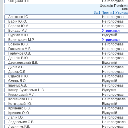
Яніцький В.П.
Не голосував
Фракція Політи
Кіл
За:1 Проти:1 Утримал
Алексєєв І.С.
Не голосував
Бабій Ю.Ю.
Не голосував
Береза Ю.М.
Не голосував
Бондар М.Л.
Утримався
Бурбак М.Ю.
Відсутній
Величкович М.Р.
Утримався
Вознюк Ю.В.
Не голосував
Гаврилюк М.В.
Не голосував
Горбунов О.В.
Не голосував
Данілін В.Ю.
Не голосував
Дзензерський Д.В.
Відсутній
Дирів А.Б.
Не голосував
Драюк С.Є.
Не голосував
Єдаков Я.Ю.
Не голосував
Ємець Л.О.
Відсутній
Іванчук А.В.
Не голосував
Кацер-Бучковська Н.В.
Відсутня
Княжицький М.Л.
Не голосував
Колганова О.В.
Не голосувала
Котвіцький І.О.
Відсутній
Кривенко В.В.
Не голосував
Кришин О.Ю.
Відсутній
Лапін І.О.
Не голосував
Ледовських О.В.
Не голосувала
Лук’янчук Р.В.
Не голосував