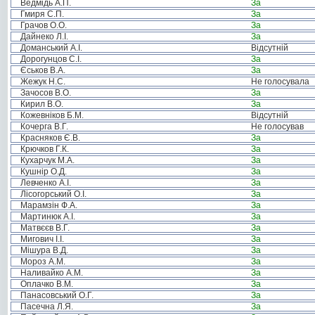
Ведмідь А.П.
За
Гмиря С.П.
За
Грачов О.О.
За
Дайнеко Л.І.
За
Доманський А.І.
Відсутній
Дорогунцов С.І.
За
Єськов В.А.
За
Жежук Н.С.
Не голосувала
Зачосов В.О.
За
Кирил В.О.
За
Кожевніков Б.М.
Відсутній
Кочерга В.Г.
Не голосував
Красняков Є.В.
За
Крючков Г.К.
За
Кухарчук М.А.
За
Кушнір О.Д.
За
Левченко А.І.
За
Лісогорський О.І.
За
Марамзін Ф.А.
За
Мартинюк А.І.
За
Матвєєв В.Г.
За
Мигович І.І.
За
Мішура В.Д.
За
Мороз А.М.
За
Наливайко А.М.
За
Оплачко В.М.
За
Панасовський О.Г.
За
Пасечна Л.Я.
За