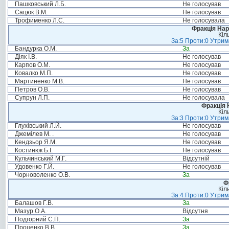
Пашковський Л.Б.
Не голосував
Сацюк В.М.
Не голосував
Трофименко Л.С.
Не голосувала
Фракція Нар
Кіл
За:5 Проти:0 Утрим
Бандурка О.М.
За
Діяк І.В.
Не голосував
Карпов О.М.
Не голосував
Ковалко М.П.
Не голосував
Мартиненко М.В.
Не голосував
Петров О.В.
Не голосував
Супрун Л.П.
Не голосувала
Фракція 
Кіл
За:3 Проти:0 Утрим
Глухівський Л.Й.
Не голосував
Джемілев М. .
Не голосував
Кендзьор Я.М.
Не голосував
Костинюк Б.І.
Не голосував
Кульчинський М.Г.
Відсутній
Удовенко Г.Й.
Не голосував
Чорноволенко О.В.
За
Ф
Кіл
За:4 Проти:0 Утрим
Балашов Г.В.
За
Мазур О.А.
Відсутня
Подгорний С.П.
За
Проценко В.В.
За