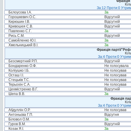
Фракція 
Кіл
За:12 Проти:0 Утрим
Бєлоусова І.А.
За
Горошкевич О.С.
Відсутній
Кирюшин І.В.
Відсутній
Кривошея С.В.
Відсутній
Павленко С.Г.
За
Рись С.М.
Відсутній
Самойленко Ю.І.
За
Хмельницький В.І.
За
Фракція партії"Реф
Кіл
За:4 Проти:0 Утрим
Безсмертний Р.П.
Відсутній
Бондаренко О.Ф.
Не голосувала
Коліушко І.Б.
Не голосував
Осташ І.І.
Не голосував
Стецьків Т.С.
Не голосував
Терьохін С.А.
Не голосував
Цехмістренко В.Г.
Відсутній
Шепа В.В.
За
Фракція па
Кіл
За:4 Проти:0 Утрим
Абдуллін О.Р.
Не голосував
Антоньєва Г.П.
Відсутня
Біловол О.М.
За
Гуров В.М.
Відсутній
Козак Я.І.
За