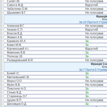
Салій І.М.
Не голосував
Сирота М.Д.
Відсутній
Чубатенко О.М.
Не голосував
Шушкевич В.Г.
Не голосував
Фракція
Кіл
За:10 Проти:0 Утрим
Алексєєв В.Г.
Не голосував
Ананко Є.П.
Відсутній
Власов В.Д.
Не голосував
Жеваго К.В.
Не голосував
Кармазін Ю.А.
За
Ковач М.М.
За
Корчинський А.І.
Відсутній
Макеєнко В.В.
За
Попеску І.В.
За
Развадовський В.Й.
Не голосував
Фракція Соц
Кіл
За:7 Проти:0 Утрима
Бокий І.С.
За
Квятковський І.В.
За
Мороз О.О.
Не голосував
Мухін В.В.
Не голосував
Покотило Н.О.
За
Сінько В.Д.
За
Старинець О.Г.
За
Цушко В.П.
Не голосував
Шеховцов О.Д.
За