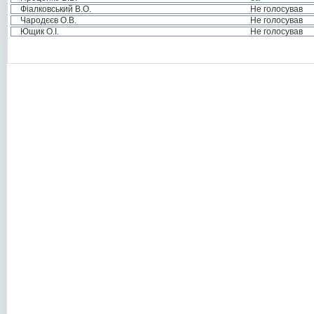
Фіалковський В.О.
Не голосував
Чародєєв О.В.
Не голосував
Ющик О.І.
Не голосував