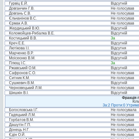
Гурвіц Е.Й.
Відсутній
Довганчин Г.В.
Не голосував
Довгань С.В.
Не голосував
Єльчанінов В.С.
Не голосував
Єрмак А.В.
Не голосував
Жердицький В.Ю.
Відсутній
Коломойцев-Рибалка В.Е.
Відсутній
Костицький В.В.
За
Креч Е.Е.
Відсутній
Лютікова І.І.
Відсутня
Марченко В.Р.
Відсутній
Моісеєнко В.М.
Відсутній
Плющ І.С.
За
Ржавський О.М.
Відсутній
Сафронов С.О.
Не голосував
Ситник К.М.
Не голосував
Сушкевич В.М.
Відсутній
Черновецький Л.М.
Не голосував
Шишкін В.І.
Відсутній
Фракція п
Кіл
За:2 Проти:0 Утрима
Богословська І.Г.
Не голосувала
Гадяцький Л.М.
Не голосував
Горбатов В.М.
Не голосував
Дашутін Г.П.
Не голосував
Донець Н.Г.
Не голосувала
Єдін О.Й.
Не голосував