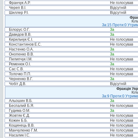
Франчук А.Р.
Не голосував
Череп В.І.
Відсутній
Шиллер Р.І.
Відсутній
Фрак
Кіл
За:15 Проти:0 Утрим
Білорус О.Г.
За
Давидов В.В.
За
Кирильчук Є.І.
Не голосував
Константинов Е.С.
Не голосував
Настенко О.А.
За
Онопенко В.В.
За
Пилипчук І.М.
Не голосував
Ременюк О.І.
За
Сас С.В.
Не голосував
Толочко П.П.
Не голосував
Черненко В.Г.
За
Чобіт Д.В.
Відсутній
Фракція Ук
Кіл
За:9 Проти:0 Утрима
Альошин В.Б.
За
Беспалий Б.Я.
Не голосував
Гудима О.М.
За
Жовтяк Є.Д.
Не голосував
Кожин Б.Б.
Не голосував
Кощинець В.В.
Не голосував
Манчуленко Г.М.
Не голосував
Насалик І.С.
Не голосував