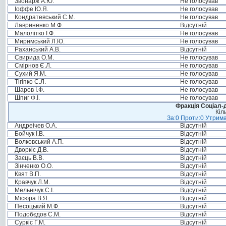
Звонарж А.Ю.
Не голосував
Іоффе Ю.Я.
Не голосував
Кондратевський С.М.
Не голосував
Лавриненко М.Ф.
Відсутній
Малолітко І.Ф.
Не голосував
Миримський Л.Ю.
Не голосував
Раханський А.В.
Відсутній
Свирида О.М.
Не голосував
Смірнов Є.Л.
Не голосував
Сухий Я.М.
Не голосував
Тігіпко С.Л.
Не голосував
Шаров І.Ф.
Не голосував
Шпиг Ф.І.
Не голосував
Фракція Соціал-д
Кіл
За:0 Проти:0 Утрима
Андреічев О.А.
Відсутній
Бойчук І.В.
Відсутній
Волковський А.П.
Відсутній
Дворкіс Д.В.
Відсутній
Заєць В.В.
Відсутній
Зінченко О.О.
Відсутній
Квят В.П.
Відсутній
Кравчук Л.М.
Відсутній
Мельнічук С.І.
Відсутній
Місюра В.Я.
Відсутній
Песоцький М.Ф.
Відсутній
Подобєдов С.М.
Відсутній
Суркіс Г.М.
Відсутній