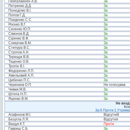
Пейгалайнен А.В.
За
Петренко Д.Д.
За
Понеділко В.І.
За
Попов Г.Д.
За
Пхиденко С.С.
За
Роєнко В.Г.
За
Сизенко Ю.П.
За
Сімонов В.Д.
За
Сіренко В.Ф.
За
Сокерчак В.М.
За
Степура В.С.
За
Строгов А.Н.
За
Терещук В.В.
За
Тіщенко О.В.
За
Тропін В.І.
За
Федоренко Л.П.
За
Хмельовий А.П.
За
Цибенко П.С.
За
Черенков О.П.
Не голосував
Чивюк М.В.
За
Штепа Н.П.
За
Яценко В.М.
За
Не вход
Кіл
За:6 Проти:1 Утримал
Агафонов М.І.
Відсутній
Безугла Л.Я.
Відсутня
Ващук К.Т.
Проти
Гавриш С.Б.
За