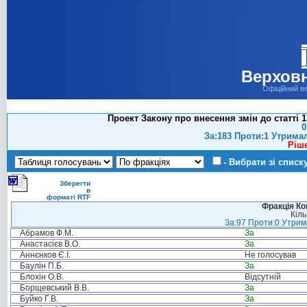
Верховн
Офіційний в
Проект Закону про внесення змін до статті 
0
За:183 Проти:1 Утрима
Ріш
- Вибрати зі списк
Зберегти
в
форматі RTF
Фракція Ком
Кіль
За:97 Проти:0 Утрима
Абрамов Ф.М.
За
Анастасієв В.О.
За
Аннєнков Є.І.
Не голосував
Баулін П.Б.
За
Блохін О.В.
Відсутній
Борщевський В.В.
За
Буйко Г.В.
За