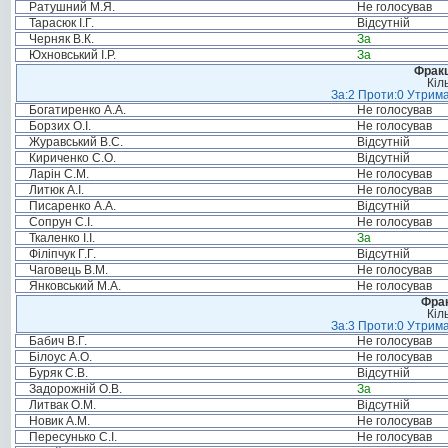
Ратушний М.Я.
Не голосував
Тарасюк І.Г.
Відсутній
Черняк В.К.
За
Юхновський І.Р.
За
Фракц
Кіл
За:2 Проти:0 Утрима
Богатиренко А.А.
Не голосував
Борзих О.І.
Не голосував
Журавський В.С.
Відсутній
Кириченко С.О.
Відсутній
Ларін С.М.
Не голосував
Литюк А.І.
Не голосував
Писаренко А.А.
Відсутній
Сопрун С.І.
Не голосував
Ткаленко І.І.
За
Філіпчук Г.Г.
Відсутній
Чаговець В.М.
Не голосував
Янковський М.А.
Не голосував
Фрак
Кіл
За:3 Проти:0 Утрима
Бабич В.Г.
Не голосував
Білоус А.О.
Не голосував
Буряк С.В.
Відсутній
Задорожній О.В.
За
Литвак О.М.
Відсутній
Новик А.М.
Не голосував
Пересунько С.І.
Не голосував