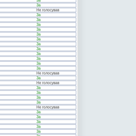
За
За
Не голосував
За
За
За
За
За
За
За
За
За
За
За
За
Не голосував
За
Не голосував
За
За
За
За
Не голосував
За
За
За
За
За