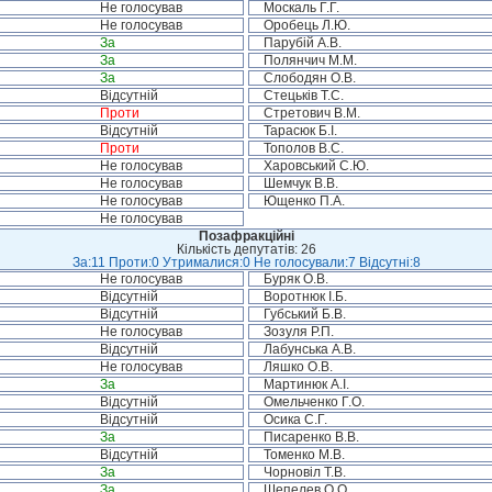
Не голосував
Москаль Г.Г.
Не голосував
Оробець Л.Ю.
За
Парубій А.В.
За
Полянчич М.М.
За
Слободян О.В.
Відсутній
Стецьків Т.С.
Проти
Стретович В.М.
Відсутній
Тарасюк Б.І.
Проти
Тополов В.С.
Не голосував
Харовський С.Ю.
Не голосував
Шемчук В.В.
Не голосував
Ющенко П.А.
Не голосував
Позафракційні
Кількість депутатів: 26
За:11 Проти:0 Утрималися:0 Не голосували:7 Відсутні:8
Не голосував
Буряк О.В.
Відсутній
Воротнюк І.Б.
Відсутній
Губський Б.В.
Не голосував
Зозуля Р.П.
Відсутній
Лабунська А.В.
Не голосував
Ляшко О.В.
За
Мартинюк А.І.
Відсутній
Омельченко Г.О.
Відсутній
Осика С.Г.
За
Писаренко В.В.
Відсутній
Томенко М.В.
За
Чорновіл Т.В.
За
Шепелев О.О.