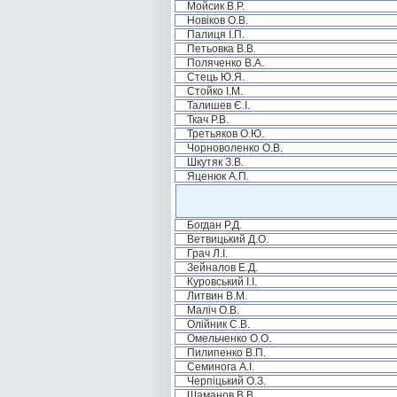
Мойсик В.Р.
Новіков О.В.
Палиця І.П.
Петьовка В.В.
Поляченко В.А.
Стець Ю.Я.
Стойко І.М.
Талишев Є.І.
Ткач Р.В.
Третьяков О.Ю.
Чорноволенко О.В.
Шкутяк З.В.
Яценюк А.П.
Богдан Р.Д.
Ветвицький Д.О.
Грач Л.І.
Зейналов Е.Д.
Куровський І.І.
Литвин В.М.
Маліч О.В.
Олійник С.В.
Омельченко О.О.
Пилипенко В.П.
Семинога А.І.
Черпіцький О.З.
Шаманов В.В.