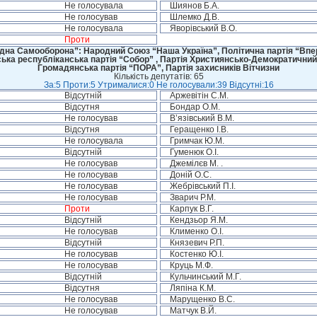
Не голосувала
Шиянов Б.А.
Не голосував
Шлемко Д.В.
Не голосувала
Яворівський В.О.
Проти
дна Самооборона”: Народний Союз “Наша Україна”, Політична партія “Впере
ська республіканська партія “Собор” , Партія Християнсько-Демократичний
Громадянська партія “ПОРА”, Партія захисників Вітчизни
Кількість депутатів: 65
За:5 Проти:5 Утрималися:0 Не голосували:39 Відсутні:16
Відсутній
Аржевітін С.М.
Відсутня
Бондар О.М.
Не голосував
В’язівський В.М.
Відсутня
Геращенко І.В.
Не голосувала
Гримчак Ю.М.
Відсутній
Гуменюк О.І.
Не голосував
Джемілєв М. .
Не голосував
Доній О.С.
Не голосував
Жебрівський П.І.
Не голосував
Зварич Р.М.
Проти
Карпук В.Г.
Відсутній
Кендзьор Я.М.
Не голосував
Клименко О.І.
Відсутній
Князевич Р.П.
Не голосував
Костенко Ю.І.
Не голосував
Круць М.Ф.
Відсутній
Кульчинський М.Г.
Відсутня
Ляпіна К.М.
Не голосував
Марущенко В.С.
Не голосував
Матчук В.Й.