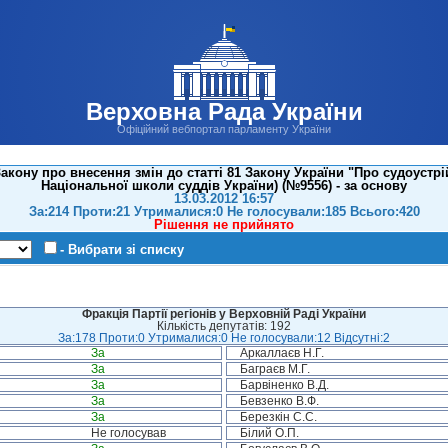
Верховна Рада України
Офіційний вебпортал парламенту України
кону про внесення змін до статті 81 Закону України "Про судоустрій
Національної школи суддів України) (№9556) - за основу
13.03.2012 16:57
За:214 Проти:21 Утрималися:0 Не голосували:185 Всього:420
Рішення не прийнято
- Вибрати зі списку
Фракція Партії регіонів у Верховній Раді України
Кількість депутатів: 192
За:178 Проти:0 Утрималися:0 Не голосували:12 Відсутні:2
За
Аркаллаєв Н.Г.
За
Баграєв М.Г.
За
Барвіненко В.Д.
За
Бевзенко В.Ф.
За
Березкін С.С.
Не голосував
Білий О.П.