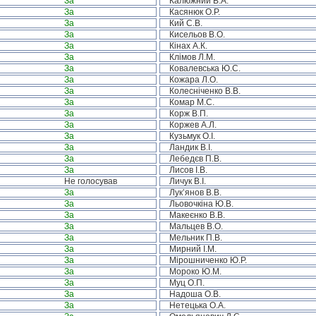
За
Калюжний В.А.
За
Касянюк О.Р.
За
Кий С.В.
За
Кисельов В.О.
За
Кінах А.К.
За
Клімов Л.М.
За
Ковалевська Ю.С.
За
Кожара Л.О.
За
Колесніченко В.В.
За
Комар М.С.
За
Корж В.П.
За
Коржев А.Л.
За
Кузьмук О.І.
За
Ландик В.І.
За
Лебедєв П.В.
За
Лисов І.В.
Не голосував
Личук В.І.
За
Лук’янов В.В.
За
Льовочкіна Ю.В.
За
Макеєнко В.В.
За
Мальцев В.О.
За
Мельник П.В.
За
Мирний І.М.
За
Мірошниченко Ю.Р.
За
Мороко Ю.М.
За
Муц О.П.
За
Надоша О.В.
За
Нетецька О.А.