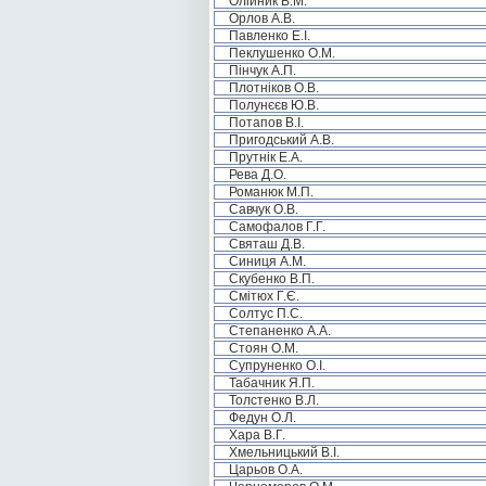
Олійник В.М.
Орлов А.В.
Павленко Е.І.
Пеклушенко О.М.
Пінчук А.П.
Плотніков О.В.
Полунєєв Ю.В.
Потапов В.І.
Пригодський А.В.
Прутнік Е.А.
Рева Д.О.
Романюк М.П.
Савчук О.В.
Самофалов Г.Г.
Святаш Д.В.
Синиця А.М.
Скубенко В.П.
Смітюх Г.Є.
Солтус П.С.
Степаненко А.А.
Стоян О.М.
Супруненко О.І.
Табачник Я.П.
Толстенко В.Л.
Федун О.Л.
Хара В.Г.
Хмельницький В.І.
Царьов О.А.