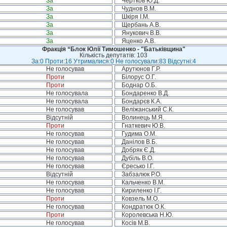
За
Чертков Ю.Д.
За
Чуднов В.М.
За
Шкіря І.М.
За
Щербань А.В.
За
Янукович В.В.
За
Яценко А.В.
Фракція “Блок Юлії Тимошенко - "Батьківщина"
Кількість депутатів: 103
За:0 Проти:16 Утрималися:0 Не голосували:83 Відсутні:4
Не голосував
Арутюнов Г.Р.
Проти
Білорус О.Г.
Проти
Боднар О.Б.
Не голосувала
Бондаренко В.Д.
Не голосувала
Бондарєв К.А.
Не голосував
Веліжанський С.К.
Відсутній
Волинець М.Я.
Проти
Гнаткевич Ю.В.
Не голосував
Гудима О.М.
Не голосував
Данілов В.Б.
Не голосував
Добряк Є.Д.
Не голосував
Дубіль В.О.
Не голосував
Єресько І.Г.
Відсутній
Забзалюк Р.О.
Не голосував
Кальченко В.М.
Не голосував
Кириленко І.Г.
Проти
Ковзель М.О.
Не голосував
Кондратюк О.К.
Проти
Королевська Н.Ю.
Не голосував
Косів М.В.