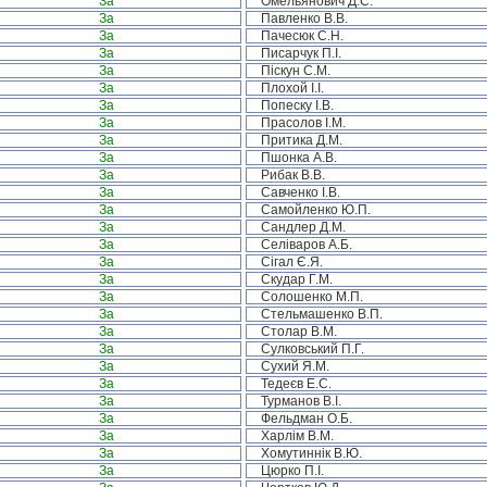
За
Омельянович Д.С.
За
Павленко В.В.
За
Пачесюк С.Н.
За
Писарчук П.І.
За
Піскун С.М.
За
Плохой І.І.
За
Попеску І.В.
За
Прасолов І.М.
За
Притика Д.М.
За
Пшонка А.В.
За
Рибак В.В.
За
Савченко І.В.
За
Самойленко Ю.П.
За
Сандлер Д.М.
За
Селіваров А.Б.
За
Сігал Є.Я.
За
Скудар Г.М.
За
Солошенко М.П.
За
Стельмашенко В.П.
За
Столар В.М.
За
Сулковський П.Г.
За
Сухий Я.М.
За
Тедеєв Е.С.
За
Турманов В.І.
За
Фельдман О.Б.
За
Харлім В.М.
За
Хомутиннік В.Ю.
За
Цюрко П.І.