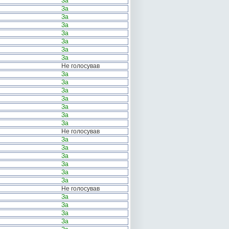
За
За
За
За
За
За
За
За
Не голосував
За
За
За
За
За
За
За
Не голосував
За
За
За
За
За
За
Не голосував
За
За
За
За