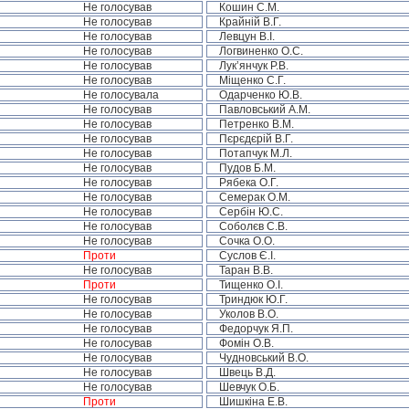
Не голосував
Кошин С.М.
Не голосував
Крайній В.Г.
Не голосував
Левцун В.І.
Не голосував
Логвиненко О.С.
Не голосував
Лук’янчук Р.В.
Не голосував
Міщенко С.Г.
Не голосувала
Одарченко Ю.В.
Не голосував
Павловський А.М.
Не голосував
Петренко В.М.
Не голосував
Пєрєдєрій В.Г.
Не голосував
Потапчук М.Л.
Не голосував
Пудов Б.М.
Не голосував
Рябека О.Г.
Не голосував
Семерак О.М.
Не голосував
Сербін Ю.С.
Не голосував
Соболєв С.В.
Не голосував
Сочка О.О.
Проти
Суслов Є.І.
Не голосував
Таран В.В.
Проти
Тищенко О.І.
Не голосував
Триндюк Ю.Г.
Не голосував
Уколов В.О.
Не голосував
Федорчук Я.П.
Не голосував
Фомін О.В.
Не голосував
Чудновський В.О.
Не голосував
Швець В.Д.
Не голосував
Шевчук О.Б.
Проти
Шишкіна Е.В.