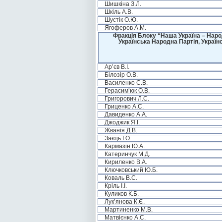
Шишкіна З.Л.
Шкіль А.В.
Шустік О.Ю.
Ягоферов А.М.
Фракція Блоку “Наша Україна – Наро
Українська Народна Партія, Україн
Ар’єв В.І.
Білозір О.В.
Василенко С.В.
Герасим’юк О.В.
Григорович Л.С.
Гриценко А.С.
Давиденко А.А.
Джоджик Я.І.
Жванія Д.В.
Заєць І.О.
Кармазін Ю.А.
Катеринчук М.Д.
Кириленко В.А.
Ключковський Ю.Б.
Коваль В.С.
Кріль І.І.
Куликов К.Б.
Лук’янова К.Є.
Мартиненко М.В.
Матвієнко А.С.