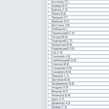
Костенко П.І.
Кравчук В.П.
Курпіль С.В.
Лемза В.Д.
Лукашук О.Г.
Макієнко В.П.
Мостіпан У.М.
Олійник В.С.
Пашинський С.В.
Петрук М.М.
Подгорний С.П.
Прокопчук Ю.В.
Радковський О.В.
Сас С.В.
Сенченко А.В.
Скибінецький О.М.
Соколов М.В.
Стешенко О.М.
Сушкевич В.М.
Терьохін С.А.
Трегубов Ю.В.
Трофименко В.В.
Унгурян П.Я.
Філенко В.П.
Чепинога В.М.
Шаго Є.П.
Шевченко А.В.
Шевчук С.В.