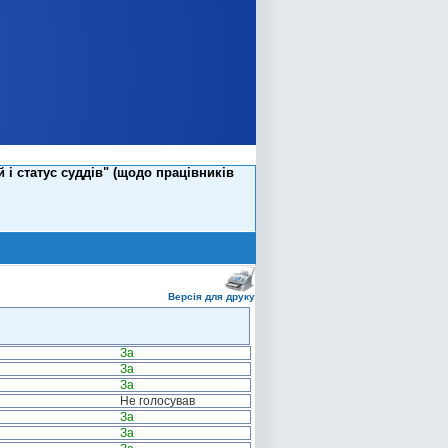
 і статус суддів" (щодо працівників
Версія для друку
За
За
За
Не голосував
За
За