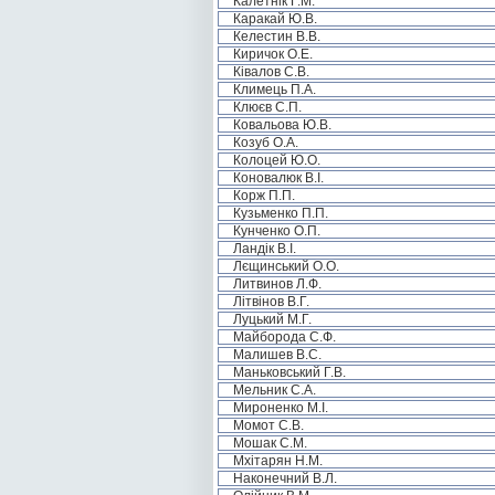
Калетнік Г.М.
Каракай Ю.В.
Келестин В.В.
Киричок О.Е.
Ківалов С.В.
Климець П.А.
Клюєв С.П.
Ковальова Ю.В.
Козуб О.А.
Колоцей Ю.О.
Коновалюк В.І.
Корж П.П.
Кузьменко П.П.
Кунченко О.П.
Ландік В.І.
Лєщинський О.О.
Литвинов Л.Ф.
Літвінов В.Г.
Луцький М.Г.
Майборода С.Ф.
Малишев В.С.
Маньковський Г.В.
Мельник С.А.
Мироненко М.І.
Момот С.В.
Мошак С.М.
Мхітарян Н.М.
Наконечний В.Л.