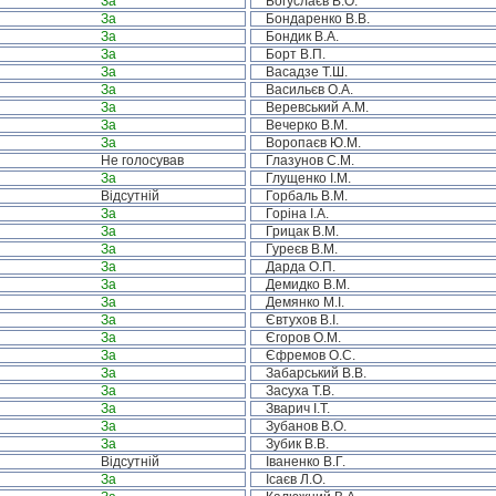
За
Богуслаєв В.О.
За
Бондаренко В.В.
За
Бондик В.А.
За
Борт В.П.
За
Васадзе Т.Ш.
За
Васильєв О.А.
За
Веревський А.М.
За
Вечерко В.М.
За
Воропаєв Ю.М.
Не голосував
Глазунов С.М.
За
Глущенко І.М.
Відсутній
Горбаль В.М.
За
Горіна І.А.
За
Грицак В.М.
За
Гуреєв В.М.
За
Дарда О.П.
За
Демидко В.М.
За
Демянко М.І.
За
Євтухов В.І.
За
Єгоров О.М.
За
Єфремов О.С.
За
Забарський В.В.
За
Засуха Т.В.
За
Зварич І.Т.
За
Зубанов В.О.
За
Зубик В.В.
Відсутній
Іваненко В.Г.
За
Ісаєв Л.О.