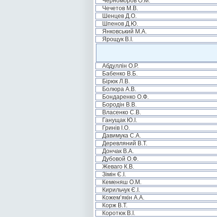
Черноморов О.М.
Чечетов М.В.
Шенцев Д.О.
Шпенов Д.Ю.
Янковський М.А.
Ярощук В.І.
Абдуллін О.Р.
Бабенко В.Б.
Бірюк Л.В.
Болюра А.В.
Бондаренко О.Ф.
Бородін В.В.
Власенко С.В.
Ганущак Ю.І.
Гринів І.О.
Давимука С.А.
Деревляний В.Т.
Дончак В.А.
Дубовой О.Ф.
Жеваго К.В.
Зімін Є.І.
Кеменяш О.М.
Кирильчук Є.І.
Кожем’якін А.А.
Корж В.Т.
Коротюк В.І.