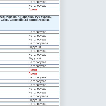
Не голосував
Не голосував
Проти
д, Україно!”, Народний Рух України,
 Союз, Європейська партія України,
Не голосував
Не голосував
Не голосував
Не голосувала
Відсутній
Не голосував
Не голосував
Відсутній
Не голосував
Не голосував
Проти
Проти
Не голосував
Не голосував
Не голосував
Не голосував
Не голосував
Не голосувала
Відсутній
Не голосував