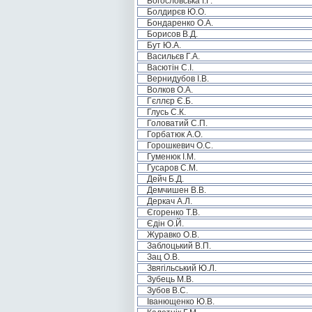
Богословська І.Г.
Болдирєв Ю.О.
Бондаренко О.А.
Борисов В.Д.
Бут Ю.А.
Васильєв Г.А.
Васютін С.І.
Вернидубов І.В.
Волков О.А.
Гєллєр Є.Б.
Глусь С.К.
Головатий С.П.
Горбатюк А.О.
Горошкевич О.С.
Гуменюк І.М.
Гусаров С.М.
Дейч Б.Д.
Демчишен В.В.
Деркач А.Л.
Єгоренко Т.В.
Єдін О.Й.
Журавко О.В.
Заблоцький В.П.
Зац О.В.
Звягільський Ю.Л.
Зубець М.В.
Зубов В.С.
Іванющенко Ю.В.