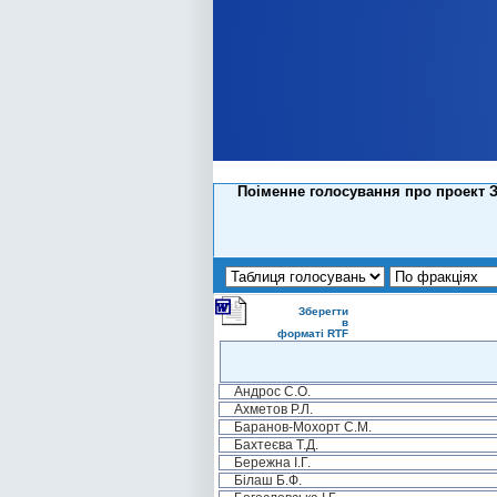
Поіменне голосування про проект За
Зберегти
в
форматі RTF
Андрос С.О.
Ахметов Р.Л.
Баранов-Мохорт С.М.
Бахтеєва Т.Д.
Бережна І.Г.
Білаш Б.Ф.