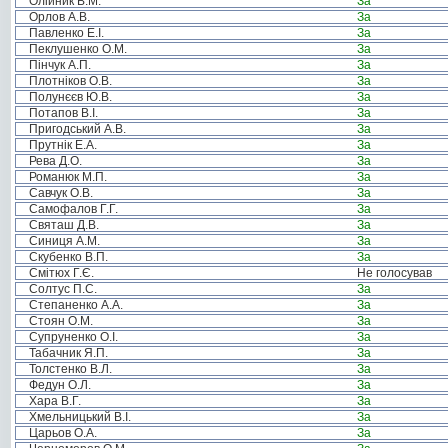
Олійник В.М.
За
Орлов А.В.
За
Павленко Е.І.
За
Пеклушенко О.М.
За
Пінчук А.П.
За
Плотніков О.В.
За
Полунєєв Ю.В.
За
Потапов В.І.
За
Пригодський А.В.
За
Прутнік Е.А.
За
Рева Д.О.
За
Романюк М.П.
За
Савчук О.В.
За
Самофалов Г.Г.
За
Святаш Д.В.
За
Синиця А.М.
За
Скубенко В.П.
За
Смітюх Г.Є.
Не голосував
Солтус П.С.
За
Степаненко А.А.
За
Стоян О.М.
За
Супруненко О.І.
За
Табачник Я.П.
За
Толстенко В.Л.
За
Федун О.Л.
За
Хара В.Г.
За
Хмельницький В.І.
За
Царьов О.А.
За