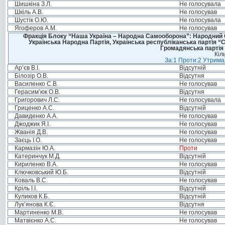
Шишкіна З.Л.
Не голосувала
Шкіль А.В.
Не голосував
Шустік О.Ю.
Не голосувала
Ягоферов А.М.
Не голосував
Фракція Блоку “Наша Україна – Народна Самооборона”: Народний Со
Українська Народна Партія, Українська республіканська партія “
Громадянська партія 
Кіл
За:1 Проти:2 Утримал
Ар’єв В.І.
Відсутній
Білозір О.В.
Відсутня
Василенко С.В.
Не голосував
Герасим’юк О.В.
Відсутня
Григорович Л.С.
Не голосувала
Гриценко А.С.
Відсутній
Давиденко А.А.
Не голосував
Джоджик Я.І.
Не голосував
Жванія Д.В.
Не голосував
Заєць І.О.
Не голосував
Кармазін Ю.А.
Проти
Катеринчук М.Д.
Відсутній
Кириленко В.А.
Не голосував
Ключковський Ю.Б.
Відсутній
Коваль В.С.
Не голосував
Кріль І.І.
Відсутній
Куликов К.Б.
Відсутній
Лук’янова К.Є.
Відсутня
Мартиненко М.В.
Не голосував
Матвієнко А.С.
Не голосував