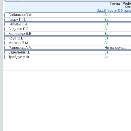
Група "Реф
Кіл
За:18 Проти:0 Утрим
Бобильов О.Ф.
За
Гасюк П.П.
За
Гейман О.А.
За
Задирко Г.О.
За
Каплієнко В.В.
За
Крук Ю.Б.
За
Мовчан П.М.
За
Радовець А.А.
Не голосував
Сідельник І.І.
За
Трайдук М.Ф.
За