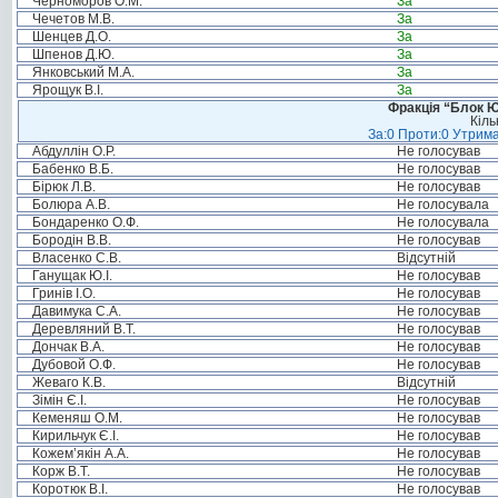
Черноморов О.М.
За
Чечетов М.В.
За
Шенцев Д.О.
За
Шпенов Д.Ю.
За
Янковський М.А.
За
Ярощук В.І.
За
Фракція “Блок Ю
Кіль
За:0 Проти:0 Утрима
Абдуллін О.Р.
Не голосував
Бабенко В.Б.
Не голосував
Бірюк Л.В.
Не голосував
Болюра А.В.
Не голосувала
Бондаренко О.Ф.
Не голосувала
Бородін В.В.
Не голосував
Власенко С.В.
Відсутній
Ганущак Ю.І.
Не голосував
Гринів І.О.
Не голосував
Давимука С.А.
Не голосував
Деревляний В.Т.
Не голосував
Дончак В.А.
Не голосував
Дубовой О.Ф.
Не голосував
Жеваго К.В.
Відсутній
Зімін Є.І.
Не голосував
Кеменяш О.М.
Не голосував
Кирильчук Є.І.
Не голосував
Кожем’якін А.А.
Не голосував
Корж В.Т.
Не голосував
Коротюк В.І.
Не голосував