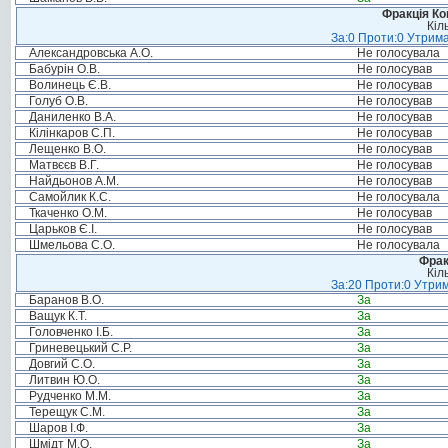
Фракція Ком
Кіл
За:0 Проти:0 Утрима
Александровська А.О.
Не голосувала
Бабурін О.В.
Не голосував
Волинець Є.В.
Не голосував
Голуб О.В.
Не голосував
Даниленко В.А.
Не голосував
Кілінкаров С.П.
Не голосував
Лещенко В.О.
Не голосував
Матвєєв В.Г.
Не голосував
Найдьонов А.М.
Не голосував
Самойлик К.С.
Не голосувала
Ткаченко О.М.
Не голосував
Царьков Є.І.
Не голосував
Шмельова С.О.
Не голосувала
Фрак
Кіл
За:20 Проти:0 Утрим
Баранов В.О.
За
Ващук К.Т.
За
Головченко І.Б.
За
Гриневецький С.Р.
За
Довгий С.О.
За
Литвин Ю.О.
За
Рудченко М.М.
За
Терещук С.М.
За
Шаров І.Ф.
За
Шмідт М.О.
За