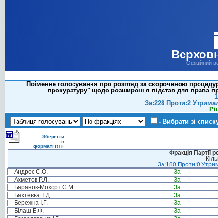
Верховн
Офіційний в
Поіменне голосування про розгляд за скороченою процедуро
прокуратуру" щодо розширення підстав для права пр
1
За:228 Проти:2 Утрима
Рі
- Вибрати зі списк
Зберегти
в
форматі RTF
Фракція Партії р
Кіль
За:180 Проти:0 Утрим
Андрос С.О.
За
Ахметов Р.Л.
За
Баранов-Мохорт С.М.
За
Бахтеєва Т.Д.
За
Бережна І.Г.
За
Білаш Б.Ф.
За