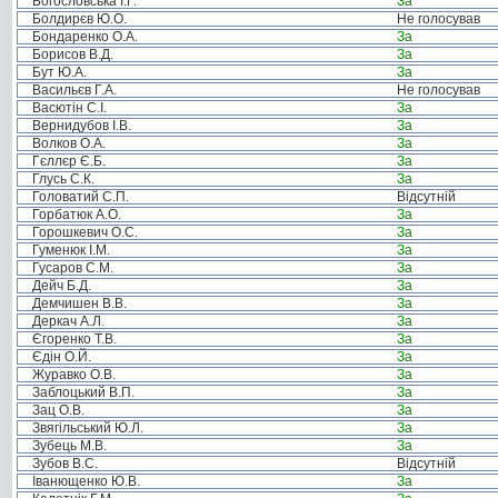
Богословська І.Г.
За
Болдирєв Ю.О.
Не голосував
Бондаренко О.А.
За
Борисов В.Д.
За
Бут Ю.А.
За
Васильєв Г.А.
Не голосував
Васютін С.І.
За
Вернидубов І.В.
За
Волков О.А.
За
Гєллєр Є.Б.
За
Глусь С.К.
За
Головатий С.П.
Відсутній
Горбатюк А.О.
За
Горошкевич О.С.
За
Гуменюк І.М.
За
Гусаров С.М.
За
Дейч Б.Д.
За
Демчишен В.В.
За
Деркач А.Л.
За
Єгоренко Т.В.
За
Єдін О.Й.
За
Журавко О.В.
За
Заблоцький В.П.
За
Зац О.В.
За
Звягільський Ю.Л.
За
Зубець М.В.
За
Зубов В.С.
Відсутній
Іванющенко Ю.В.
За