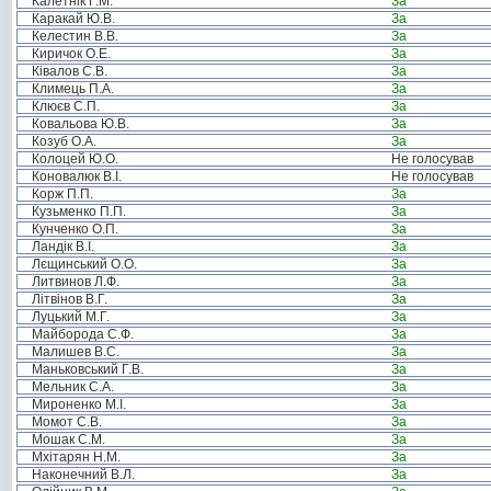
Калетнік Г.М.
За
Каракай Ю.В.
За
Келестин В.В.
За
Киричок О.Е.
За
Ківалов С.В.
За
Климець П.А.
За
Клюєв С.П.
За
Ковальова Ю.В.
За
Козуб О.А.
За
Колоцей Ю.О.
Не голосував
Коновалюк В.І.
Не голосував
Корж П.П.
За
Кузьменко П.П.
За
Кунченко О.П.
За
Ландік В.І.
За
Лєщинський О.О.
За
Литвинов Л.Ф.
За
Літвінов В.Г.
За
Луцький М.Г.
За
Майборода С.Ф.
За
Малишев В.С.
За
Маньковський Г.В.
За
Мельник С.А.
За
Мироненко М.І.
За
Момот С.В.
За
Мошак С.М.
За
Мхітарян Н.М.
За
Наконечний В.Л.
За