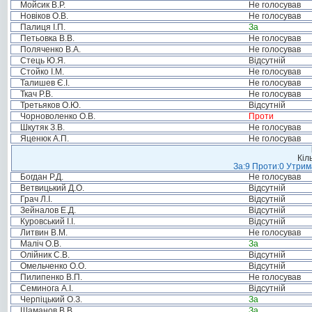
Мойсик В.Р.
Не голосував
Новіков О.В.
Не голосував
Палиця І.П.
За
Петьовка В.В.
Не голосував
Поляченко В.А.
Не голосував
Стець Ю.Я.
Відсутній
Стойко І.М.
Не голосував
Талишев Є.І.
Не голосував
Ткач Р.В.
Не голосував
Третьяков О.Ю.
Відсутній
Чорноволенко О.В.
Проти
Шкутяк З.В.
Не голосував
Яценюк А.П.
Не голосував
Кіл
За:9 Проти:0 Утрим
Богдан Р.Д.
Не голосував
Ветвицький Д.О.
Відсутній
Грач Л.І.
Відсутній
Зейналов Е.Д.
Відсутній
Куровський І.І.
Відсутній
Литвин В.М.
Не голосував
Маліч О.В.
За
Олійник С.В.
Відсутній
Омельченко О.О.
Відсутній
Пилипенко В.П.
Не голосував
Семинога А.І.
Відсутній
Черпіцький О.З.
За
Шаманов В.В.
За