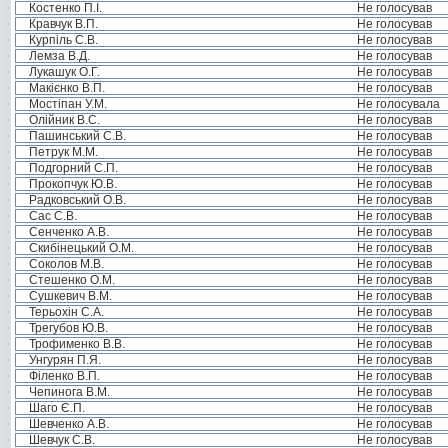
Костенко П.І.
Не голосував
Кравчук В.П.
Не голосував
Курпіль С.В.
Не голосував
Лемза В.Д.
Не голосував
Лукашук О.Г.
Не голосував
Макієнко В.П.
Не голосував
Мостіпан У.М.
Не голосувала
Олійник В.С.
Не голосував
Пашинський С.В.
Не голосував
Петрук М.М.
Не голосував
Подгорний С.П.
Не голосував
Прокопчук Ю.В.
Не голосував
Радковський О.В.
Не голосував
Сас С.В.
Не голосував
Сенченко А.В.
Не голосував
Скибінецький О.М.
Не голосував
Соколов М.В.
Не голосував
Стешенко О.М.
Не голосував
Сушкевич В.М.
Не голосував
Терьохін С.А.
Не голосував
Трегубов Ю.В.
Не голосував
Трофименко В.В.
Не голосував
Унгурян П.Я.
Не голосував
Філенко В.П.
Не голосував
Чепинога В.М.
Не голосував
Шаго Є.П.
Не голосував
Шевченко А.В.
Не голосував
Шевчук С.В.
Не голосував