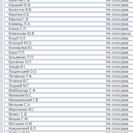
Калетнік Г.М.
Не голосував
Каракай Ю.В.
Не голосував
Келестин В.В.
Не голосував
Киричок О.Е.
Не голосував
Ківалов С.В.
Не голосував
Климець П.А.
Не голосував
Клюєв С.П.
Не голосував
Ковальова Ю.В.
Не голосувала
Козуб О.А.
Не голосував
Колоцей Ю.О.
Не голосував
Коновалюк В.І.
Не голосував
Корж П.П.
Не голосував
Кузьменко П.П.
Не голосував
Кунченко О.П.
Не голосував
Ландік В.І.
Не голосував
Лєщинський О.О.
Не голосував
Литвинов Л.Ф.
Не голосував
Літвінов В.Г.
Не голосував
Луцький М.Г.
Не голосував
Майборода С.Ф.
Не голосував
Малишев В.С.
Не голосував
Маньковський Г.В.
Не голосував
Мельник С.А.
Не голосував
Мироненко М.І.
Не голосував
Момот С.В.
Не голосував
Мошак С.М.
Не голосував
Мхітарян Н.М.
Не голосував
Наконечний В.Л.
Не голосував