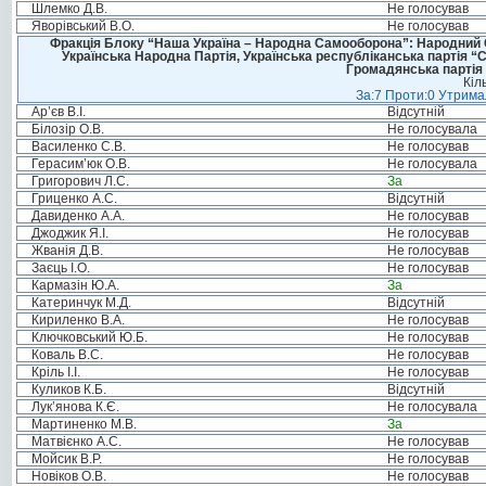
Шлемко Д.В.
Не голосував
Яворівський В.О.
Не голосував
Фракція Блоку “Наша Україна – Народна Самооборона”: Народний Со
Українська Народна Партія, Українська республіканська партія “
Громадянська партія 
Кіл
За:7 Проти:0 Утримал
Ар’єв В.І.
Відсутній
Білозір О.В.
Не голосувала
Василенко С.В.
Не голосував
Герасим’юк О.В.
Не голосувала
Григорович Л.С.
За
Гриценко А.С.
Відсутній
Давиденко А.А.
Не голосував
Джоджик Я.І.
Не голосував
Жванія Д.В.
Не голосував
Заєць І.О.
Не голосував
Кармазін Ю.А.
За
Катеринчук М.Д.
Відсутній
Кириленко В.А.
Не голосував
Ключковський Ю.Б.
Не голосував
Коваль В.С.
Не голосував
Кріль І.І.
Не голосував
Куликов К.Б.
Відсутній
Лук’янова К.Є.
Не голосувала
Мартиненко М.В.
За
Матвієнко А.С.
Не голосував
Мойсик В.Р.
Не голосував
Новіков О.В.
Не голосував