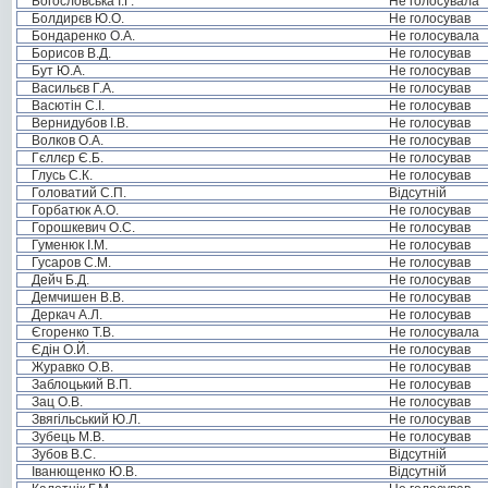
Богословська І.Г.
Не голосувала
Болдирєв Ю.О.
Не голосував
Бондаренко О.А.
Не голосувала
Борисов В.Д.
Не голосував
Бут Ю.А.
Не голосував
Васильєв Г.А.
Не голосував
Васютін С.І.
Не голосував
Вернидубов І.В.
Не голосував
Волков О.А.
Не голосував
Гєллєр Є.Б.
Не голосував
Глусь С.К.
Не голосував
Головатий С.П.
Відсутній
Горбатюк А.О.
Не голосував
Горошкевич О.С.
Не голосував
Гуменюк І.М.
Не голосував
Гусаров С.М.
Не голосував
Дейч Б.Д.
Не голосував
Демчишен В.В.
Не голосував
Деркач А.Л.
Не голосував
Єгоренко Т.В.
Не голосувала
Єдін О.Й.
Не голосував
Журавко О.В.
Не голосував
Заблоцький В.П.
Не голосував
Зац О.В.
Не голосував
Звягільський Ю.Л.
Не голосував
Зубець М.В.
Не голосував
Зубов В.С.
Відсутній
Іванющенко Ю.В.
Відсутній