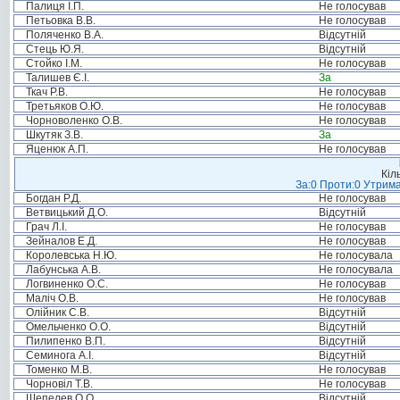
Палиця І.П.
Не голосував
Петьовка В.В.
Не голосував
Поляченко В.А.
Відсутній
Стець Ю.Я.
Відсутній
Стойко І.М.
Не голосував
Талишев Є.І.
За
Ткач Р.В.
Не голосував
Третьяков О.Ю.
Не голосував
Чорноволенко О.В.
Не голосував
Шкутяк З.В.
За
Яценюк А.П.
Не голосував
Кіл
За:0 Проти:0 Утрима
Богдан Р.Д.
Не голосував
Ветвицький Д.О.
Відсутній
Грач Л.І.
Не голосував
Зейналов Е.Д.
Не голосував
Королевська Н.Ю.
Не голосувала
Лабунська А.В.
Не голосувала
Логвиненко О.С.
Не голосував
Маліч О.В.
Не голосував
Олійник С.В.
Відсутній
Омельченко О.О.
Відсутній
Пилипенко В.П.
Відсутній
Семинога А.І.
Відсутній
Томенко М.В.
Не голосував
Чорновіл Т.В.
Не голосував
Шепелев О.О.
Відсутній