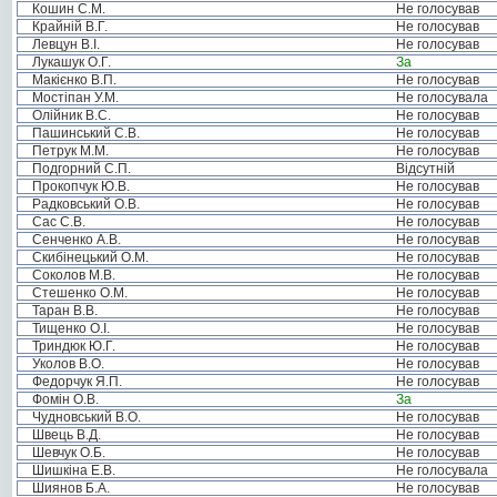
Кошин С.М.
Не голосував
Крайній В.Г.
Не голосував
Левцун В.І.
Не голосував
Лукашук О.Г.
За
Макієнко В.П.
Не голосував
Мостіпан У.М.
Не голосувала
Олійник В.С.
Не голосував
Пашинський С.В.
Не голосував
Петрук М.М.
Не голосував
Подгорний С.П.
Відсутній
Прокопчук Ю.В.
Не голосував
Радковський О.В.
Не голосував
Сас С.В.
Не голосував
Сенченко А.В.
Не голосував
Скибінецький О.М.
Не голосував
Соколов М.В.
Не голосував
Стешенко О.М.
Не голосував
Таран В.В.
Не голосував
Тищенко О.І.
Не голосував
Триндюк Ю.Г.
Не голосував
Уколов В.О.
Не голосував
Федорчук Я.П.
Не голосував
Фомін О.В.
За
Чудновський В.О.
Не голосував
Швець В.Д.
Не голосував
Шевчук О.Б.
Не голосував
Шишкіна Е.В.
Не голосувала
Шиянов Б.А.
Не голосував