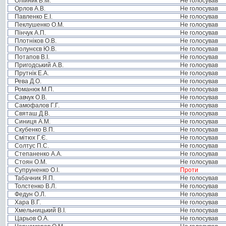
Олійник В.М.
Не голосував
Орлов А.В.
Не голосував
Павленко Е.І.
Не голосував
Пеклушенко О.М.
Не голосував
Пінчук А.П.
Не голосував
Плотніков О.В.
Не голосував
Полунєєв Ю.В.
Не голосував
Потапов В.І.
Не голосував
Пригодський А.В.
Не голосував
Прутнік Е.А.
Не голосував
Рева Д.О.
Не голосував
Романюк М.П.
Не голосував
Савчук О.В.
Не голосував
Самофалов Г.Г.
Не голосував
Святаш Д.В.
Не голосував
Синиця А.М.
Не голосував
Скубенко В.П.
Не голосував
Смітюх Г.Є.
Не голосував
Солтус П.С.
Не голосував
Степаненко А.А.
Не голосував
Стоян О.М.
Не голосував
Супруненко О.І.
Проти
Табачник Я.П.
Не голосував
Толстенко В.Л.
Не голосував
Федун О.Л.
Не голосував
Хара В.Г.
Не голосував
Хмельницький В.І.
Не голосував
Царьов О.А.
Не голосував