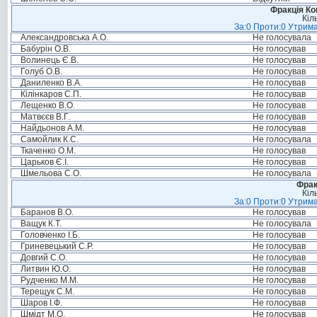
Фракція Ком
Кіл
За:0 Проти:0 Утрима
Александровська А.О.
Не голосувала
Бабурін О.В.
Не голосував
Волинець Є.В.
Не голосував
Голуб О.В.
Не голосував
Даниленко В.А.
Не голосував
Кілінкаров С.П.
Не голосував
Лещенко В.О.
Не голосував
Матвєєв В.Г.
Не голосував
Найдьонов А.М.
Не голосував
Самойлик К.С.
Не голосувала
Ткаченко О.М.
Не голосував
Царьков Є.І.
Не голосував
Шмельова С.О.
Не голосувала
Фрак
Кіл
За:0 Проти:0 Утрима
Баранов В.О.
Не голосував
Ващук К.Т.
Не голосувала
Головченко І.Б.
Не голосував
Гриневецький С.Р.
Не голосував
Довгий С.О.
Не голосував
Литвин Ю.О.
Не голосував
Рудченко М.М.
Не голосував
Терещук С.М.
Не голосував
Шаров І.Ф.
Не голосував
Шмідт М.О.
Не голосував