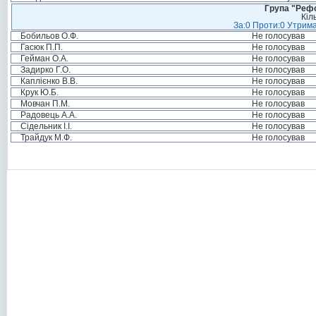
Група "Реф
Кіл
За:0 Проти:0 Утрима
Бобильов О.Ф.
Не голосував
Гасюк П.П.
Не голосував
Гейман О.А.
Не голосував
Задирко Г.О.
Не голосував
Каплієнко В.В.
Не голосував
Крук Ю.Б.
Не голосував
Мовчан П.М.
Не голосував
Радовець А.А.
Не голосував
Сідельник І.І.
Не голосував
Трайдук М.Ф.
Не голосував