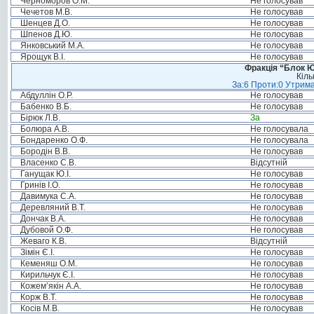
Черноморов О.М.
Не голосував
Чечетов М.В.
Не голосував
Шенцев Д.О.
Не голосував
Шпенов Д.Ю.
Не голосував
Янковський М.А.
Не голосував
Ярощук В.І.
Не голосував
Фракція “Блок Ю
Кіль
За:6 Проти:0 Утрима
Абдуллін О.Р.
Не голосував
Бабенко В.Б.
Не голосував
Бірюк Л.В.
За
Болюра А.В.
Не голосувала
Бондаренко О.Ф.
Не голосувала
Бородін В.В.
Не голосував
Власенко С.В.
Відсутній
Ганущак Ю.І.
Не голосував
Гринів І.О.
Не голосував
Давимука С.А.
Не голосував
Деревляний В.Т.
Не голосував
Дончак В.А.
Не голосував
Дубовой О.Ф.
Не голосував
Жеваго К.В.
Відсутній
Зімін Є.І.
Не голосував
Кеменяш О.М.
Не голосував
Кирильчук Є.І.
Не голосував
Кожем’якін А.А.
Не голосував
Корж В.Т.
Не голосував
Косів М.В.
Не голосував