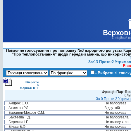
Верховн
Офіційний в
Поіменне голосування про поправку №3 народного депутата Карма
"Про теплопостачання" щодо передачі майна, що використовує
1
За:13 Проти:2 Утримал
Ріш
- Вибрати зі списк
Зберегти
в
форматі RTF
Фракція Партії р
Кіль
За:0 Проти:2 Утримал
Андрос С.О.
Не голосував
Ахметов Р.Л.
Відсутній
Баранов-Мохорт С.М.
Не голосував
Бахтеєва Т.Д.
Не голосувала
Бережна І.Г.
Не голосувала
Білаш Б.Ф.
Не голосував