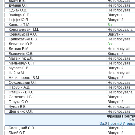
Дідич В.В.
Не голосував
Дубінін О.І.
Не голосував
Єднак О.В.
Не голосував
Заліщук С.П.
Відсутня
Іоффе Ю.Я.
Відсутній
Кишкар П.М.
За
Констанкевич І.М.
Не голосувала
Корнацький А.О.
Відсутній
Кривохатько В.В.
Не голосував
Левченко Ю.В.
За
Литвин В.М.
Не голосував
Льовочкін С.В.
Відсутній
Матвійчук Е.Л.
Не голосував
Мельничук С.П.
Не голосував
Мураєв Є.В.
Відсутній
Найєм М. .
Не голосував
Ничипоренко В.М.
Відсутній
Осуховський О.І.
Не голосував
Парубій А.В.
Не голосував
Пташник В.Ю.
Не голосувала
Савченко Н.В.
Відсутня
Тарута С.О.
Відсутній
Чумак В.В.
Не голосував
Шевченко О.Л.
Не голосував
Фракція Політич
Кіл
За:0 Проти:0 Утрима
Балицький Є.В.
Відсутній
Білий О.П.
Відсутній