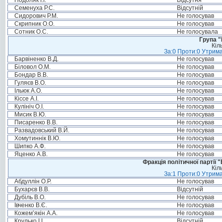
Подоляк І.І.
Відсутня
Семенуха Р.С.
Відсутній
Сидорович Р.М.
Не голосував
Скрипник О.О.
Не голосував
Сотник О.С.
Не голосувала
Група "
Кіл
За:0 Проти:0 Утрима
Барвіненко В.Д.
Не голосував
Біловол О.М.
Не голосував
Бондар В.В.
Не голосував
Гуляєв В.О.
Не голосував
Ільюк А.О.
Не голосував
Кіссе А.І.
Не голосував
Кулініч О.І.
Не голосував
Мисик В.Ю.
Не голосував
Писаренко В.В.
Не голосував
Развадовський В.Й.
Не голосував
Хомутиннік В.Ю.
Не голосував
Шипко А.Ф.
Не голосував
Яценко А.В.
Не голосував
Фракція політичної партії
Кіл
За:1 Проти:0 Утрима
Абдуллін О.Р.
Не голосував
Бухарєв В.В.
Відсутній
Дубіль В.О.
Не голосував
Івченко В.Є.
Не голосував
Кожем’якін А.А.
Не голосував
Крулько І.І.
Відсутній