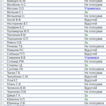
Македон Ю.М.
Не голосував
Матвієнко А.С.
Не голосував
Матузко О.О.
Утрималась
Мельник С.І.
За
Мельничук І.І.
Не голосував
Негой Ф.Ф.
Відсутній
Нестеренко В.Г.
Відсутній
Онуфрик Б.С.
Не голосував
Паламарчук М.П.
Не голосував
Пинзеник В.М.
За
Порошенко О.П.
Не голосував
Ревега О.В.
За
Ричкова Т.Б.
Не голосувала
Романюк Р.С.
Відсутній
Сабашук П.П.
Відсутній
Севрюков В.В.
Утримався
Сольвар Р.М.
Не голосував
Спориш І.Д.
За
Суслова І.М.
Не голосувала
Ткачук Г.В.
Не голосував
Тригубенко С.М.
Відсутній
Усов К.Г.
Відсутній
Хлань С.В.
Не голосував
Чепинога В.М.
Відсутній
Черненко О.М.
Не голосував
Шверк Г.А.
За
Южаніна Н.П.
За
Юринець О.В.
Не голосувала