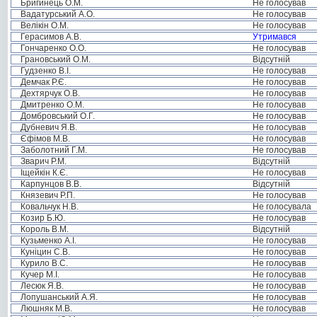
Бригинець О.М.
Не голосував
Вадатурський А.О.
Не голосував
Велікін О.М.
Не голосував
Герасимов А.В.
Утримався
Гончаренко О.О.
Не голосував
Грановський О.М.
Відсутній
Гудзенко В.І.
Не голосував
Демчак Р.Є.
Не голосував
Дехтярчук О.В.
Не голосував
Дмитренко О.М.
Не голосував
Домбровський О.Г.
Не голосував
Дубневич Я.В.
Не голосував
Єфімов М.В.
Не голосував
Заболотний Г.М.
Не голосував
Зварич Р.М.
Відсутній
Іщейкін К.Є.
Не голосував
Карпунцов В.В.
Відсутній
Князевич Р.П.
Не голосував
Ковальчук Н.В.
Не голосувала
Козир Б.Ю.
Не голосував
Король В.М.
Відсутній
Кузьменко А.І.
Не голосував
Куніцин С.В.
Не голосував
Курило В.С.
Не голосував
Кучер М.І.
Не голосував
Лесюк Я.В.
Не голосував
Лопушанський А.Я.
Не голосував
Люшняк М.В.
Не голосував