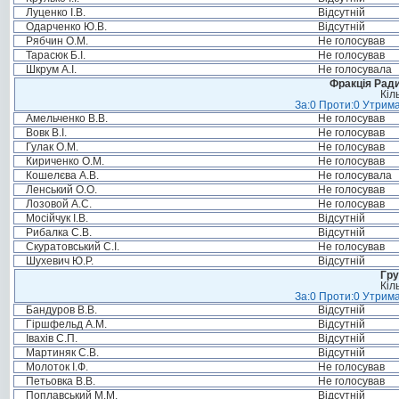
Луценко І.В.
Відсутній
Одарченко Ю.В.
Відсутній
Рябчин О.М.
Не голосував
Тарасюк Б.І.
Не голосував
Шкрум А.І.
Не голосувала
Фракція Ради
Кіл
За:0 Проти:0 Утрима
Амельченко В.В.
Не голосував
Вовк В.І.
Не голосував
Гулак О.М.
Не голосував
Кириченко О.М.
Не голосував
Кошелєва А.В.
Не голосувала
Ленський О.О.
Не голосував
Лозовой А.С.
Не голосував
Мосійчук І.В.
Відсутній
Рибалка С.В.
Відсутній
Скуратовський С.І.
Не голосував
Шухевич Ю.Р.
Відсутній
Гру
Кіл
За:0 Проти:0 Утрима
Бандуров В.В.
Відсутній
Гіршфельд А.М.
Відсутній
Івахів С.П.
Відсутній
Мартиняк С.В.
Відсутній
Молоток І.Ф.
Не голосував
Петьовка В.В.
Не голосував
Поплавський М.М.
Відсутній