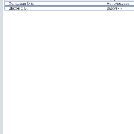
Фельдман О.Б.
Не голосував
Шахов С.В.
Відсутній