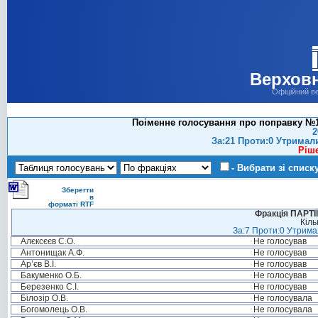
Верховн
Офіційний в
Поіменне голосування про поправку №12
2
За:21 Проти:0 Утримал
Ріш
- Вибрати зі списк
Зберегти
в
форматі RTF
Фракція ПАРТ
Кіль
За:7 Проти:0 Утримал
Алєксєєв С.О.
Не голосував
Антонищак А.Ф.
Не голосував
Ар’єв В.І.
Не голосував
Бакуменко О.Б.
Не голосував
Березенко С.І.
Не голосував
Білозір О.В.
Не голосувала
Богомолець О.В.
Не голосувала