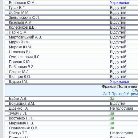
Воропаєв Ю.М.
Утримався
Гусак В.Г.
Відсутній
Добкін М.М.
Відсутній
Звягільський Ю.Л.
Відсутній
Кісельов А.М.
Відсутній
Колєсніков Д.В.
Відсутній
Ларін С.М.
Відсутній
Мартовицький А.В.
Відсутній
Мирний І.М.
Відсутній
Мороко Ю.М.
Відсутній
Німченко В.І.
Відсутній
Омельянович Д.С.
Відсутній
Павлов К.Ю.
Відсутній
Рабінович В.З.
Відсутній
Скорик М.Л.
Відсутній
Шенцев Д.О.
Відсутній
Шурма І.М.
Утримався
Фракція Політичної
Кіл
За:7 Проти:0 Утрим
Бабак А.В.
За
Войціцька В.М.
Відсутня
Діденко І.А.
Не голосував
Зубач Л.Л.
За
Костенко П.П.
За
Маркевич Я.В.
За
Опанасенко О.В.
За
Пастух Т.Т.
Не голосував