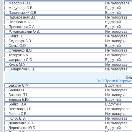
Масоріна О.С.
Не голосувала
Медуниця О.В.
Відсутній
Пашинський С.В.
Відсутній
Підберезняк В.І.
Не голосував
Поляков М.А.
Відсутній
Присяжнюк О.А.
Відсутній
Романовський О.В.
Не голосував
Савка І.І.
Не голосував
Сидорчук В.В.
Не голосував
Сочка О.О.
Відсутній
Стеценко Д.О.
Не голосував
Тетерук А.А.
Не голосував
Фаєрмарк С.О.
Відсутній
Хміль М.М.
Не голосував
Шкварилюк В.В.
Не голосував
Кіл
За:3 Проти:0 Утримал
Бакулін Є.М.
Відсутній
Балога І.І.
Не голосував
Батенко Т.І.
Не голосував
Береза Б.Ю.
Відсутній
Бойко Ю.А.
Відсутній
Веселова Н.В.
Не голосувала
Герега О.В.
Не голосував
Голуб В.В.
Не голосував
Денисенко А.П.
Не голосував
Дерев’янко Ю.Б.
Відсутній