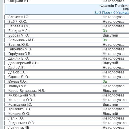
Яніцький В.П.
Не голосував
Фракція Політи
Кіл
За:3 Проти:0 Утримал
Алексєєв І.С.
Не голосував
Бабій Ю.Ю.
Не голосував
Береза Ю.М.
Не голосував
Бондар М.Л.
За
Бурбак М.Ю.
Відсутній
Величкович М.Р.
За
Вознюк Ю.В.
Не голосував
Гаврилюк М.В.
Не голосував
Горбунов О.В.
Не голосував
Данілін В.Ю.
Не голосував
Дзензерський Д.В.
Відсутній
Дирів А.Б.
Не голосував
Драюк С.Є.
Не голосував
Єдаков Я.Ю.
Не голосував
Ємець Л.О.
За
Іванчук А.В.
Не голосував
Кацер-Бучковська Н.В.
Відсутня
Княжицький М.Л.
Не голосував
Колганова О.В.
Не голосувала
Котвіцький І.О.
Відсутній
Кривенко В.В.
Не голосував
Кришин О.Ю.
Відсутній
Лапін І.О.
Не голосував
Ледовських О.В.
Не голосувала
Лук’янчук Р.В.
Не голосував