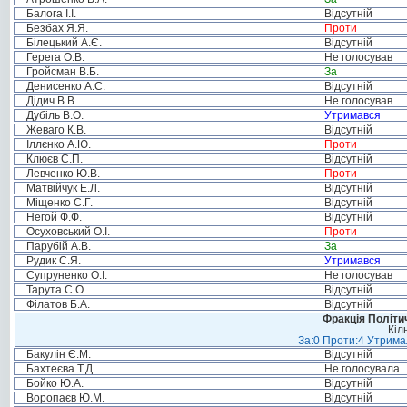
Балога І.І.
Відсутній
Безбах Я.Я.
Проти
Білецький А.Є.
Відсутній
Герега О.В.
Не голосував
Гройсман В.Б.
За
Денисенко А.С.
Відсутній
Дідич В.В.
Не голосував
Дубіль В.О.
Утримався
Жеваго К.В.
Відсутній
Іллєнко А.Ю.
Проти
Клюєв С.П.
Відсутній
Левченко Ю.В.
Проти
Матвійчук Е.Л.
Відсутній
Міщенко С.Г.
Відсутній
Негой Ф.Ф.
Відсутній
Осуховський О.І.
Проти
Парубій А.В.
За
Рудик С.Я.
Утримався
Супруненко О.І.
Не голосував
Тарута С.О.
Відсутній
Філатов Б.А.
Відсутній
Фракція Політич
Кіл
За:0 Проти:4 Утримал
Бакулін Є.М.
Відсутній
Бахтеєва Т.Д.
Не голосувала
Бойко Ю.А.
Відсутній
Воропаєв Ю.М.
Відсутній