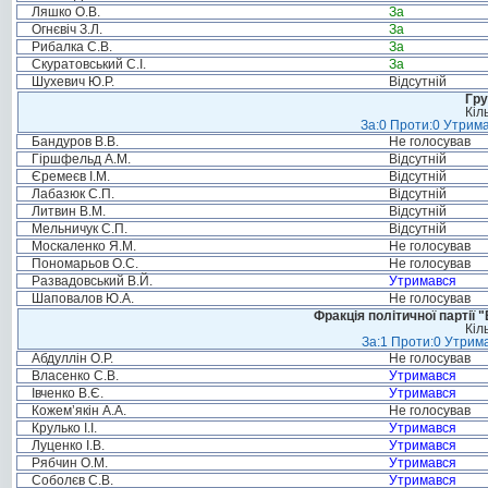
Ляшко О.В.
За
Огнєвіч З.Л.
За
Рибалка С.В.
За
Скуратовський С.І.
За
Шухевич Ю.Р.
Відсутній
Гру
Кіл
За:0 Проти:0 Утрима
Бандуров В.В.
Не голосував
Гіршфельд А.М.
Відсутній
Єремеєв І.М.
Відсутній
Лабазюк С.П.
Відсутній
Литвин В.М.
Відсутній
Мельничук С.П.
Відсутній
Москаленко Я.М.
Не голосував
Пономарьов О.С.
Не голосував
Развадовський В.Й.
Утримався
Шаповалов Ю.А.
Не голосував
Фракція політичної партії
Кіл
За:1 Проти:0 Утрима
Абдуллін О.Р.
Не голосував
Власенко С.В.
Утримався
Івченко В.Є.
Утримався
Кожем’якін А.А.
Не голосував
Крулько І.І.
Утримався
Луценко І.В.
Утримався
Рябчин О.М.
Утримався
Соболєв С.В.
Утримався