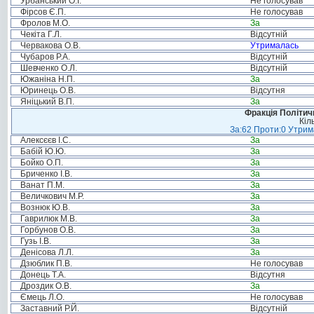
Урбанський О.І.
Не голосував
Фірсов Є.П.
Не голосував
Фролов М.О.
За
Чекіта Г.Л.
Відсутній
Червакова О.В.
Утрималась
Чубаров Р.А.
Відсутній
Шевченко О.Л.
Відсутній
Южаніна Н.П.
За
Юринець О.В.
Відсутня
Яніцький В.П.
За
Фракція Політи
Кіл
За:62 Проти:0 Утрима
Алексєєв І.С.
За
Бабій Ю.Ю.
За
Бойко О.П.
За
Бриченко І.В.
За
Ванат П.М.
За
Величкович М.Р.
За
Вознюк Ю.В.
За
Гаврилюк М.В.
За
Горбунов О.В.
За
Гузь І.В.
За
Денісова Л.Л.
За
Дзюблик П.В.
Не голосував
Донець Т.А.
Відсутня
Дроздик О.В.
За
Ємець Л.О.
Не голосував
Заставний Р.Й.
Відсутній