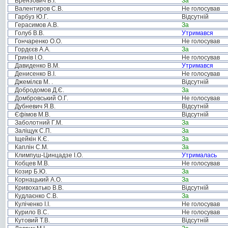
Брензович В.І.
За
Валентиров С.В.
Не голосував
Гарбуз Ю.Г.
Відсутній
Герасимов А.В.
За
Голуб В.В.
Утримався
Гончаренко О.О.
Не голосував
Гордєєв А.А.
За
Гринів І.О.
Не голосував
Давиденко В.М.
Утримався
Денисенко В.І.
Не голосував
Джемілєв М. .
Відсутній
Добродомов Д.Є.
За
Домбровський О.Г.
Не голосував
Дубневич Я.В.
Відсутній
Єфімов М.В.
Відсутній
Заболотний Г.М.
За
Заліщук С.П.
За
Іщейкін К.Є.
За
Каплін С.М.
За
Климпуш-Цинцадзе І.О.
Утрималась
Кобцев М.В.
Не голосував
Козир Б.Ю.
За
Корнацький А.О.
За
Кривохатько В.В.
Відсутній
Кудлаєнко С.В.
За
Куліченко І.І.
Не голосував
Курило В.С.
Не голосував
Кутовий Т.В.
Відсутній