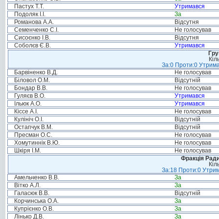
Пастух Т.Т.
Утримався
Подоляк І.І.
За
Романова А.А.
Відсутня
Семенченко С.І.
Не голосував
Сисоєнко І.В.
Відсутня
Соболєв Є.В.
Утримався
Гру
Кіл
За:0 Проти:0 Утрима
Барвіненко В.Д.
Не голосував
Біловол О.М.
Відсутній
Бондар В.В.
Не голосував
Гуляєв В.О.
Утримався
Ільюк А.О.
Утримався
Кіссе А.І.
Не голосував
Кулініч О.І.
Відсутній
Остапчук В.М.
Відсутній
Пресман О.С.
Не голосував
Хомутиннік В.Ю.
Не голосував
Шкіря І.М.
Не голосував
Фракція Ради
Кіл
За:18 Проти:0 Утрим
Амельченко В.В.
За
Вітко А.Л.
За
Галасюк В.В.
Відсутній
Корчинська О.А.
За
Купрієнко О.В.
За
Лінько Д.В.
За