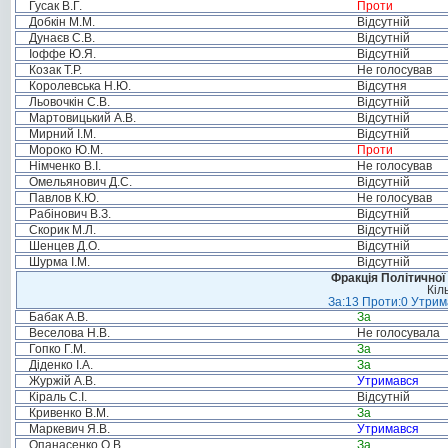
Гусак В.Г.
Проти
Добкін М.М.
Відсутній
Дунаєв С.В.
Відсутній
Іоффе Ю.Я.
Відсутній
Козак Т.Р.
Не голосував
Королевська Н.Ю.
Відсутня
Льовочкін С.В.
Відсутній
Мартовицький А.В.
Відсутній
Мирний І.М.
Відсутній
Мороко Ю.М.
Проти
Німченко В.І.
Не голосував
Омельянович Д.С.
Відсутній
Павлов К.Ю.
Не голосував
Рабінович В.З.
Відсутній
Скорик М.Л.
Відсутній
Шенцев Д.О.
Відсутній
Шурма І.М.
Відсутній
Фракція Політичної
Кіл
За:13 Проти:0 Утрима
Бабак А.В.
За
Веселова Н.В.
Не голосувала
Гопко Г.М.
За
Діденко І.А.
За
Журжій А.В.
Утримався
Кіраль С.І.
Відсутній
Кривенко В.М.
За
Маркевич Я.В.
Утримався
Опанасенко О.В.
За