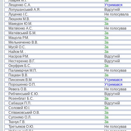
Лаврик М.І.
За
Лещенко С.А.
Утримався
Лопушанський А.Я.
Відсутній
Луценко І.С.
Не голосувала
Люшняк М.В.
За
Македон Ю.М.
За
Матвієнко А.С.
Не голосував
Матківський Б.М.
За
Мацола Р.М.
За
Мельниченко В.В.
За
Мусій О.С.
За
Найєм М. .
За
Насіров Р.М.
Відсутній
Нестеренко В.Г.
Відсутній
Онуфрик Б.С.
За
Паламарчук М.П.
Не голосував
Пацкан В.В.
За
Пинзеник В.М.
Утримався
Порошенко О.П.
Утримався
Ревега О.В.
Не голосував
Рибчинський Є.Ю.
Відсутній
Розенблат Б.С.
За
Сабашук П.П.
Відсутній
Соловей Ю.І.
За
Співаковський О.В.
За
Сугоняко О.Л.
За
Ткачук Г.В.
За
Третьяков О.Ю.
Не голосував