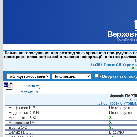
Верховн
Офіційний в
Поіменне голосування про розгляд за скороченою процедурою про
прозорості власності засобів масової інформації, а також реаліз
1
За:168 Проти:10 Утрима
Рі
- Вибрати зі списк
Зберегти
в
форматі RTF
Фракція ПАРТ
Кіль
За:68 Проти:0 Утримал
Агафонова Н.В.
Не голосувала
Андрієвський Д.Й.
Не голосував
Арешонков В.Ю.
За
Артюшенко І.А.
За
Барна О.С.
За
Бєлькова О.В.
Відсутня