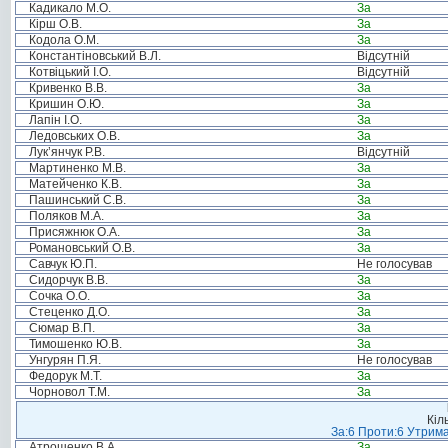
Кадикало М.О.
За
Кірш О.В.
За
Кодола О.М.
За
Константіновський В.Л.
Відсутній
Котвіцький І.О.
Відсутній
Кривенко В.В.
За
Кришин О.Ю.
За
Лапін І.О.
За
Ледовських О.В.
За
Лук’янчук Р.В.
Відсутній
Мартиненко М.В.
За
Матейченко К.В.
За
Пашинський С.В.
За
Поляков М.А.
За
Присяжнюк О.А.
За
Романовський О.В.
За
Савчук Ю.П.
Не голосував
Сидорчук В.В.
За
Сочка О.О.
За
Стеценко Д.О.
За
Сюмар В.П.
За
Тимошенко Ю.В.
За
Унгурян П.Я.
Не голосував
Федорук М.Т.
За
Чорновол Т.М.
За
Кіл
За:6 Проти:6 Утрима
Атрошенко В.А.
За