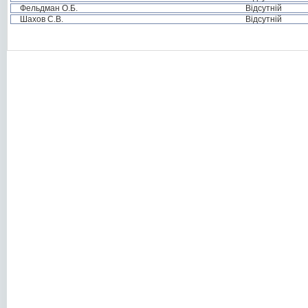
Фельдман О.Б.
Відсутній
Шахов С.В.
Відсутній