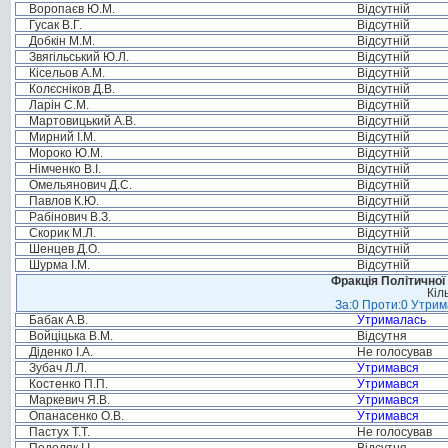
Воропаєв Ю.М.
Відсутній
Гусак В.Г.
Відсутній
Добкін М.М.
Відсутній
Звягільський Ю.Л.
Відсутній
Кісельов А.М.
Відсутній
Колєсніков Д.В.
Відсутній
Ларін С.М.
Відсутній
Мартовицький А.В.
Відсутній
Мирний І.М.
Відсутній
Мороко Ю.М.
Відсутній
Німченко В.І.
Відсутній
Омельянович Д.С.
Відсутній
Павлов К.Ю.
Відсутній
Рабінович В.З.
Відсутній
Скорик М.Л.
Відсутній
Шенцев Д.О.
Відсутній
Шурма І.М.
Відсутній
Фракція Політичної
Кіл
За:0 Проти:0 Утрим
Бабак А.В.
Утрималась
Войціцька В.М.
Відсутня
Діденко І.А.
Не голосував
Зубач Л.Л.
Утримався
Костенко П.П.
Утримався
Маркевич Я.В.
Утримався
Опанасенко О.В.
Утримався
Пастух Т.Т.
Не голосував