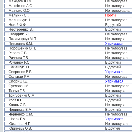
Македон Ю.М.
Не голосував
Матвієнко А.С.
Не голосував
Матузко О.О.
Не голосувала
Мельник С.І.
Проти
Мельничук І.І.
Не голосував
Негой Ф.Ф.
Відсутній
Нестеренко В.Г.
Відсутній
Онуфрик Б.С.
Не голосував
Паламарчук М.П.
Не голосував
Пинзеник В.М.
Утримався
Порошенко О.П.
Не голосував
Ревега О.В.
Не голосував
Ричкова Т.Б.
Не голосувала
Романюк Р.С.
Відсутній
Сабашук П.П.
Відсутній
Севрюков В.В.
Утримався
Сольвар Р.М.
Не голосував
Спориш І.Д.
Утримався
Суслова І.М.
Не голосувала
Ткачук Г.В.
Не голосував
Тригубенко С.М.
Відсутній
Усов К.Г.
Відсутній
Хлань С.В.
Не голосував
Чепинога В.М.
Відсутній
Черненко О.М.
Не голосував
Шверк Г.А.
Утримався
Южаніна Н.П.
Не голосувала
Юринець О.В.
Відсутня