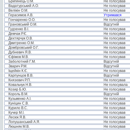
Бригинець О.М.
Не голосував
Вадатурський А.О.
Не голосував
Велікін О.М.
Не голосував
Герасимов А.В.
Утримався
Гончаренко О.О.
Не голосував
Грановський О.М.
Відсутній
Гудзенко В.І.
Не голосував
Демчак Р.Є.
Не голосував
Дехтярчук О.В.
Не голосував
Дмитренко О.М.
Не голосував
Домбровський О.Г.
Не голосував
Дубневич Я.В.
Не голосував
Єфімов М.В.
Не голосував
Заболотний Г.М.
Відсутній
Зварич Р.М.
Відсутній
Іщейкін К.Є.
Не голосував
Карпунцов В.В.
Відсутній
Князевич Р.П.
Не голосував
Ковальчук Н.В.
Не голосувала
Козир Б.Ю.
Не голосував
Король В.М.
Відсутній
Кузьменко А.І.
Не голосував
Куніцин С.В.
Не голосував
Курило В.С.
Не голосував
Кучер М.І.
Не голосував
Лесюк Я.В.
Не голосував
Лопушанський А.Я.
Не голосував
Люшняк М.В.
Не голосував