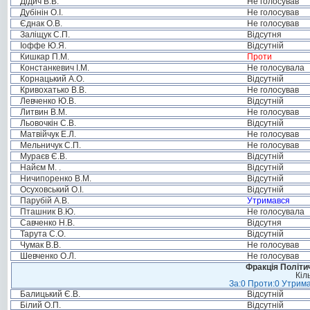
Дідич В.В.
Не голосував
Дубінін О.І.
Не голосував
Єднак О.В.
Не голосував
Заліщук С.П.
Відсутня
Іоффе Ю.Я.
Відсутній
Кишкар П.М.
Проти
Констанкевич І.М.
Не голосувала
Корнацький А.О.
Відсутній
Кривохатько В.В.
Не голосував
Левченко Ю.В.
Відсутній
Литвин В.М.
Не голосував
Льовочкін С.В.
Відсутній
Матвійчук Е.Л.
Не голосував
Мельничук С.П.
Не голосував
Мураєв Є.В.
Відсутній
Найєм М. .
Відсутній
Ничипоренко В.М.
Відсутній
Осуховський О.І.
Відсутній
Парубій А.В.
Утримався
Пташник В.Ю.
Не голосувала
Савченко Н.В.
Відсутня
Тарута С.О.
Відсутній
Чумак В.В.
Не голосував
Шевченко О.Л.
Не голосував
Фракція Політич
Кіл
За:0 Проти:0 Утрима
Балицький Є.В.
Відсутній
Білий О.П.
Відсутній