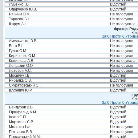
Луценко І.В.
Відсутній
Одарченко Ю.В.
Відсутній
Рябчин О.М.
Не голосував
Тарасюк Б.І.
Не голосував
Шкрум А.І.
Не голосувала
Фракція Ради
Кіл
За:0 Проти:0 Утрима
Амельченко В.В.
Не голосував
Вовк В.І.
Не голосував
Гулак О.М.
Не голосував
Кириченко О.М.
Не голосував
Кошелєва А.В.
Не голосувала
Ленський О.О.
Не голосував
Лозовой А.С.
Не голосував
Мосійчук І.В.
Відсутній
Рибалка С.В.
Відсутній
Скуратовський С.І.
Не голосував
Шухевич Ю.Р.
Відсутній
Гру
Кіл
За:0 Проти:0 Утрима
Бандуров В.В.
Відсутній
Гіршфельд А.М.
Відсутній
Івахів С.П.
Відсутній
Мартиняк С.В.
Відсутній
Молоток І.Ф.
Не голосував
Петьовка В.В.
Не голосував
Поплавський М.М.
Відсутній