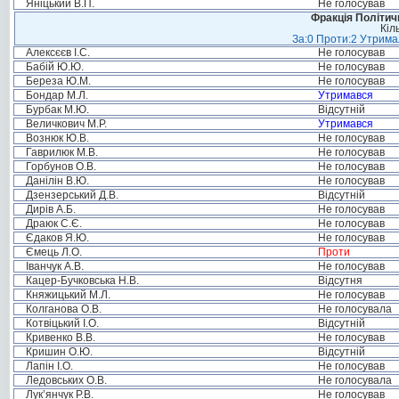
Яніцький В.П.
Не голосував
Фракція Політи
Кіл
За:0 Проти:2 Утримал
Алексєєв І.С.
Не голосував
Бабій Ю.Ю.
Не голосував
Береза Ю.М.
Не голосував
Бондар М.Л.
Утримався
Бурбак М.Ю.
Відсутній
Величкович М.Р.
Утримався
Вознюк Ю.В.
Не голосував
Гаврилюк М.В.
Не голосував
Горбунов О.В.
Не голосував
Данілін В.Ю.
Не голосував
Дзензерський Д.В.
Відсутній
Дирів А.Б.
Не голосував
Драюк С.Є.
Не голосував
Єдаков Я.Ю.
Не голосував
Ємець Л.О.
Проти
Іванчук А.В.
Не голосував
Кацер-Бучковська Н.В.
Відсутня
Княжицький М.Л.
Не голосував
Колганова О.В.
Не голосувала
Котвіцький І.О.
Відсутній
Кривенко В.В.
Не голосував
Кришин О.Ю.
Відсутній
Лапін І.О.
Не голосував
Ледовських О.В.
Не голосувала
Лук’янчук Р.В.
Не голосував