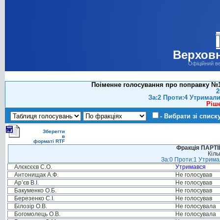
Верховн
Офіційний в
Поіменне голосування про поправку №14
2
За:2 Проти:4 Утримали
Ріш
- Вибрати зі списк
Зберегти
в
форматі RTF
Фракція ПАРТ
Кіль
За:0 Проти:1 Утримал
Алєксєєв С.О.
Утримався
Антонищак А.Ф.
Не голосував
Ар’єв В.І.
Не голосував
Бакуменко О.Б.
Не голосував
Березенко С.І.
Не голосував
Білозір О.В.
Не голосувала
Богомолець О.В.
Не голосувала