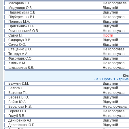
Масоріна О.С.
Не голосувала
Медуниця О.В.
Відсутній
Пашинський С.В.
Відсутній
Підберезняк В.І.
Не голосував
Поляков М.А.
Відсутній
Присяжнюк О.А.
Відсутній
Романовський О.В.
Не голосував
Савка І.І.
Проти
Сидорчук В.В.
Відсутній
Сочка О.О.
Відсутній
Стеценко Д.О.
Не голосував
Тетерук А.А.
Не голосував
Фаєрмарк С.О.
Відсутній
Хміль М.М.
Не голосував
Шкварилюк В.В.
Не голосував
Кіл
За:2 Проти:1 Утримал
Бакулін Є.М.
Відсутній
Балога І.І.
Відсутній
Батенко Т.І.
Не голосував
Береза Б.Ю.
Відсутній
Бойко Ю.А.
Відсутній
Веселова Н.В.
Не голосувала
Герега О.В.
Не голосував
Голуб В.В.
Не голосував
Денисенко А.П.
Відсутній
Дерев’янко Ю.Б.
Відсутній