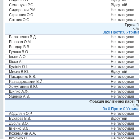
Подоляк І.І.
Відсутня
Семенуха Р.С.
Відсутній
Сидорович Р.М.
Не голосував
Скрипник О.О.
Не голосував
Сотник О.С.
Не голосувала
Група "
Кіл
За:0 Проти:0 Утрима
Барвіненко В.Д.
Не голосував
Біловол О.М.
Не голосував
Бондар В.В.
Не голосував
Гуляєв В.О.
Не голосував
Ільюк А.О.
Не голосував
Кіссе А.І.
Не голосував
Кулініч О.І.
Не голосував
Мисик В.Ю.
Відсутній
Писаренко В.В.
Не голосував
Развадовський В.Й.
Не голосував
Хомутиннік В.Ю.
Не голосував
Шипко А.Ф.
Не голосував
Яценко А.В.
Не голосував
Фракція політичної партії
Кіл
За:0 Проти:0 Утрима
Абдуллін О.Р.
Не голосував
Бухарєв В.В.
Відсутній
Дубіль В.О.
Не голосував
Івченко В.Є.
Не голосував
Кожем’якін А.А.
Не голосував
Крулько І.І.
Не голосував