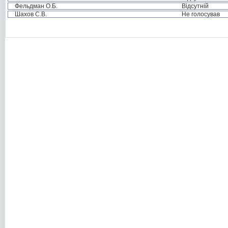
Фельдман О.Б.
Відсутній
Шахов С.В.
Не голосував