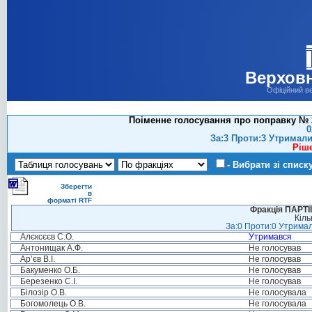
Верховн
Офіційний в
Поіменне голосування про поправку № 2
0
За:3 Проти:3 Утримали
Ріш
- Вибрати зі списк
Зберегти
в
форматі RTF
Фракція ПАРТ
Кіль
За:0 Проти:0 Утримал
Алєксєєв С.О.
Утримався
Антонищак А.Ф.
Не голосував
Ар’єв В.І.
Не голосував
Бакуменко О.Б.
Не голосував
Березенко С.І.
Не голосував
Білозір О.В.
Не голосувала
Богомолець О.В.
Не голосувала