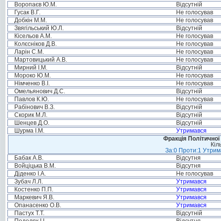
Воропаєв Ю.М.
Відсутній
Гусак В.Г.
Не голосував
Добкін М.М.
Не голосував
Звягільський Ю.Л.
Відсутній
Кісельов А.М.
Не голосував
Колєсніков Д.В.
Не голосував
Ларін С.М.
Не голосував
Мартовицький А.В.
Не голосував
Мирний І.М.
Відсутній
Мороко Ю.М.
Не голосував
Німченко В.І.
Не голосував
Омельянович Д.С.
Відсутній
Павлов К.Ю.
Не голосував
Рабінович В.З.
Відсутній
Скорик М.Л.
Відсутній
Шенцев Д.О.
Відсутній
Шурма І.М.
Утримався
Фракція Політичної
Кіл
За:0 Проти:1 Утрим
Бабак А.В.
Відсутня
Войціцька В.М.
Відсутня
Діденко І.А.
Не голосував
Зубач Л.Л.
Утримався
Костенко П.П.
Утримався
Маркевич Я.В.
Утримався
Опанасенко О.В.
Утримався
Пастух Т.Т.
Відсутній