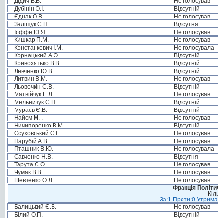
Дідич В.В.
Не голосував
Дубінін О.І.
Відсутній
Єднак О.В.
Не голосував
Заліщук С.П.
Відсутня
Іоффе Ю.Я.
Не голосував
Кишкар П.М.
Не голосував
Констанкевич І.М.
Не голосувала
Корнацький А.О.
Відсутній
Кривохатько В.В.
Відсутній
Левченко Ю.В.
Відсутній
Литвин В.М.
Не голосував
Льовочкін С.В.
Відсутній
Матвійчук Е.Л.
Не голосував
Мельничук С.П.
Відсутній
Мураєв Є.В.
Відсутній
Найєм М. .
Не голосував
Ничипоренко В.М.
Відсутній
Осуховський О.І.
Не голосував
Парубій А.В.
Не голосував
Пташник В.Ю.
Не голосувала
Савченко Н.В.
Відсутня
Тарута С.О.
Не голосував
Чумак В.В.
Не голосував
Шевченко О.Л.
Не голосував
Фракція Політич
Кіл
За:1 Проти:0 Утримал
Балицький Є.В.
Не голосував
Білий О.П.
Відсутній