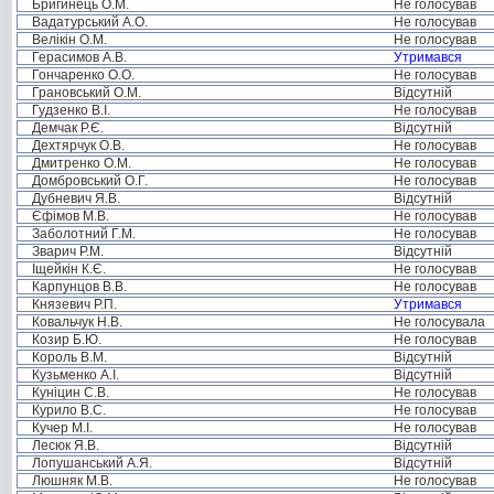
Бригинець О.М.
Не голосував
Вадатурський А.О.
Не голосував
Велікін О.М.
Не голосував
Герасимов А.В.
Утримався
Гончаренко О.О.
Не голосував
Грановський О.М.
Відсутній
Гудзенко В.І.
Не голосував
Демчак Р.Є.
Відсутній
Дехтярчук О.В.
Не голосував
Дмитренко О.М.
Не голосував
Домбровський О.Г.
Не голосував
Дубневич Я.В.
Відсутній
Єфімов М.В.
Не голосував
Заболотний Г.М.
Не голосував
Зварич Р.М.
Відсутній
Іщейкін К.Є.
Не голосував
Карпунцов В.В.
Не голосував
Князевич Р.П.
Утримався
Ковальчук Н.В.
Не голосувала
Козир Б.Ю.
Не голосував
Король В.М.
Відсутній
Кузьменко А.І.
Відсутній
Куніцин С.В.
Не голосував
Курило В.С.
Не голосував
Кучер М.І.
Не голосував
Лесюк Я.В.
Відсутній
Лопушанський А.Я.
Відсутній
Люшняк М.В.
Не голосував