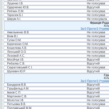
Луценко І.В.
Не голосував
Одарченко Ю.В.
Відсутній
Рябчин О.М.
Не голосував
Тарасюк Б.І.
Не голосував
Шкрум А.І.
Не голосувала
Фракція Ради
Кіл
За:0 Проти:0 Утрима
Амельченко В.В.
Не голосував
Вовк В.І.
Не голосував
Гулак О.М.
Не голосував
Кириченко О.М.
Не голосував
Кошелєва А.В.
Не голосувала
Ленський О.О.
Не голосував
Лозовой А.С.
Не голосував
Мосійчук І.В.
Відсутній
Рибалка С.В.
Відсутній
Скуратовський С.І.
Не голосував
Шухевич Ю.Р.
Відсутній
Гру
Кіл
За:0 Проти:0 Утрима
Бандуров В.В.
Відсутній
Гіршфельд А.М.
Відсутній
Івахів С.П.
Відсутній
Мартиняк С.В.
Відсутній
Молоток І.Ф.
Не голосував
Петьовка В.В.
Не голосував
Поплавський М.М.
Відсутній