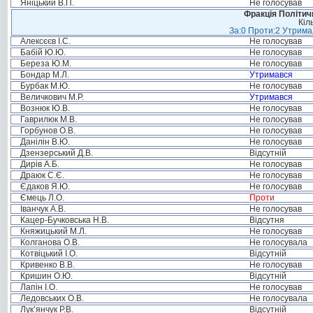
Яніцький В.П.
Не голосував
Фракція Політи
Кіл
За:0 Проти:2 Утримал
Алексєєв І.С.
Не голосував
Бабій Ю.Ю.
Не голосував
Береза Ю.М.
Не голосував
Бондар М.Л.
Утримався
Бурбак М.Ю.
Не голосував
Величкович М.Р.
Утримався
Вознюк Ю.В.
Не голосував
Гаврилюк М.В.
Не голосував
Горбунов О.В.
Не голосував
Данілін В.Ю.
Не голосував
Дзензерський Д.В.
Відсутній
Дирів А.Б.
Не голосував
Драюк С.Є.
Не голосував
Єдаков Я.Ю.
Не голосував
Ємець Л.О.
Проти
Іванчук А.В.
Не голосував
Кацер-Бучковська Н.В.
Відсутня
Княжицький М.Л.
Не голосував
Колганова О.В.
Не голосувала
Котвіцький І.О.
Відсутній
Кривенко В.В.
Не голосував
Кришин О.Ю.
Відсутній
Лапін І.О.
Не голосував
Ледовських О.В.
Не голосувала
Лук’янчук Р.В.
Відсутній