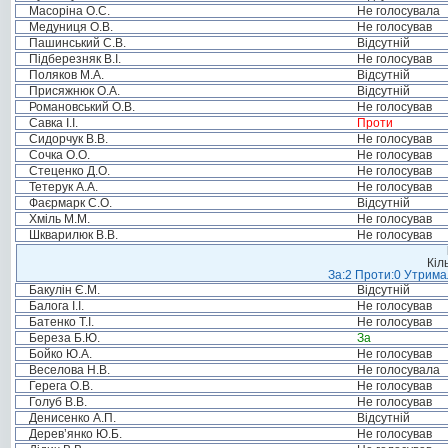
Масоріна О.С.
Не голосувала
Медуниця О.В.
Не голосував
Пашинський С.В.
Відсутній
Підберезняк В.І.
Не голосував
Поляков М.А.
Відсутній
Присяжнюк О.А.
Відсутній
Романовський О.В.
Не голосував
Савка І.І.
Проти
Сидорчук В.В.
Не голосував
Сочка О.О.
Не голосував
Стеценко Д.О.
Не голосував
Тетерук А.А.
Не голосував
Фаєрмарк С.О.
Відсутній
Хміль М.М.
Не голосував
Шкварилюк В.В.
Не голосував
Кіл
За:2 Проти:0 Утримал
Бакулін Є.М.
Відсутній
Балога І.І.
Не голосував
Батенко Т.І.
Не голосував
Береза Б.Ю.
За
Бойко Ю.А.
Не голосував
Веселова Н.В.
Не голосувала
Герега О.В.
Не голосував
Голуб В.В.
Не голосував
Денисенко А.П.
Відсутній
Дерев’янко Ю.Б.
Не голосував