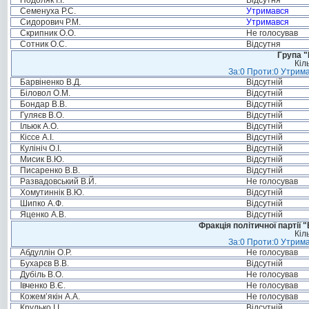
Подоляк І.І.
Відсутня
Семенуха Р.С.
Утримався
Сидорович Р.М.
Утримався
Скрипник О.О.
Не голосував
Сотник О.С.
Відсутня
Група "
Кіл
За:0 Проти:0 Утрима
Барвіненко В.Д.
Відсутній
Біловол О.М.
Відсутній
Бондар В.В.
Відсутній
Гуляєв В.О.
Відсутній
Ільюк А.О.
Відсутній
Кіссе А.І.
Відсутній
Кулініч О.І.
Відсутній
Мисик В.Ю.
Відсутній
Писаренко В.В.
Відсутній
Развадовський В.Й.
Не голосував
Хомутиннік В.Ю.
Відсутній
Шипко А.Ф.
Відсутній
Яценко А.В.
Відсутній
Фракція політичної партії
Кіл
За:0 Проти:0 Утрима
Абдуллін О.Р.
Не голосував
Бухарєв В.В.
Відсутній
Дубіль В.О.
Не голосував
Івченко В.Є.
Не голосував
Кожем’якін А.А.
Не голосував
Крулько І.І.
Відсутній