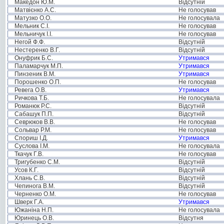
Македон Ю.М.
Відсутній
Матвієнко А.С.
Не голосував
Матузко О.О.
Не голосувала
Мельник С.І.
Не голосував
Мельничук І.І.
Не голосував
Негой Ф.Ф.
Відсутній
Нестеренко В.Г.
Відсутній
Онуфрик Б.С.
Утримався
Паламарчук М.П.
Утримався
Пинзеник В.М.
Утримався
Порошенко О.П.
Не голосував
Ревега О.В.
Утримався
Ричкова Т.Б.
Не голосувала
Романюк Р.С.
Відсутній
Сабашук П.П.
Відсутній
Севрюков В.В.
Не голосував
Сольвар Р.М.
Не голосував
Спориш І.Д.
Утримався
Суслова І.М.
Не голосувала
Ткачук Г.В.
Не голосував
Тригубенко С.М.
Відсутній
Усов К.Г.
Відсутній
Хлань С.В.
Відсутній
Чепинога В.М.
Відсутній
Черненко О.М.
Не голосував
Шверк Г.А.
Утримався
Южаніна Н.П.
Не голосувала
Юринець О.В.
Відсутня