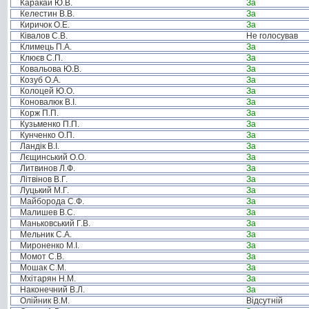
Каракай Ю.В.
За
Келестин В.В.
За
Киричок О.Е.
За
Ківалов С.В.
Не голосував
Климець П.А.
За
Клюєв С.П.
За
Ковальова Ю.В.
За
Козуб О.А.
За
Колоцей Ю.О.
За
Коновалюк В.І.
За
Корж П.П.
За
Кузьменко П.П.
За
Кунченко О.П.
За
Ландік В.І.
За
Лєщинський О.О.
За
Литвинов Л.Ф.
За
Літвінов В.Г.
За
Луцький М.Г.
За
Майборода С.Ф.
За
Малишев В.С.
За
Маньковський Г.В.
За
Мельник С.А.
За
Мироненко М.І.
За
Момот С.В.
За
Мошак С.М.
За
Мхітарян Н.М.
За
Наконечний В.Л.
За
Олійник В.М.
Відсутній