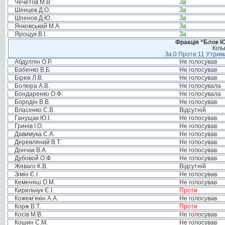
Чечетов М.В.
За
Шенцев Д.О.
За
Шпенов Д.Ю.
За
Янковський М.А.
За
Ярощук В.І.
За
Фракція “Блок Ю
Кіль
За:0 Проти:11 Утрима
Абдуллін О.Р.
Не голосував
Бабенко В.Б.
Не голосував
Бірюк Л.В.
Не голосував
Болюра А.В.
Не голосувала
Бондаренко О.Ф.
Не голосувала
Бородін В.В.
Не голосував
Власенко С.В.
Відсутній
Ганущак Ю.І.
Не голосував
Гринів І.О.
Не голосував
Давимука С.А.
Не голосував
Деревляний В.Т.
Не голосував
Дончак В.А.
Не голосував
Дубовой О.Ф.
Не голосував
Жеваго К.В.
Відсутній
Зімін Є.І.
Не голосував
Кеменяш О.М.
Не голосував
Кирильчук Є.І.
Проти
Кожем’якін А.А.
Не голосував
Корж В.Т.
Проти
Косів М.В.
Не голосував
Кошин С.М.
Не голосував