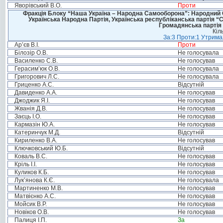
Яворівський В.О.
Проти
Фракція Блоку “Наша Україна – Народна Самооборона”: Народний Со
Українська Народна Партія, Українська республіканська партія “
Громадянська партія 
Кіл
За:3 Проти:1 Утримал
Ар’єв В.І.
Проти
Білозір О.В.
Не голосувала
Василенко С.В.
Не голосував
Герасим’юк О.В.
Не голосувала
Григорович Л.С.
Не голосувала
Гриценко А.С.
Відсутній
Давиденко А.А.
Не голосував
Джоджик Я.І.
Не голосував
Жванія Д.В.
Не голосував
Заєць І.О.
Не голосував
Кармазін Ю.А.
Не голосував
Катеринчук М.Д.
Відсутній
Кириленко В.А.
Не голосував
Ключковський Ю.Б.
Відсутній
Коваль В.С.
Не голосував
Кріль І.І.
Не голосував
Куликов К.Б.
Не голосував
Лук’янова К.Є.
Не голосувала
Мартиненко М.В.
Не голосував
Матвієнко А.С.
Не голосував
Мойсик В.Р.
Не голосував
Новіков О.В.
Не голосував
Палиця І.П.
За