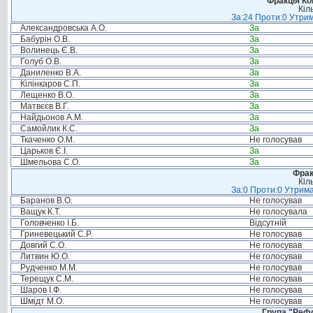
Фракція Ком
Кіл
За:24 Проти:0 Утрим
Александровська А.О.
За
Бабурін О.В.
За
Волинець Є.В.
За
Голуб О.В.
За
Даниленко В.А.
За
Кілінкаров С.П.
За
Лещенко В.О.
За
Матвєєв В.Г.
За
Найдьонов А.М.
За
Самойлик К.С.
За
Ткаченко О.М.
Не голосував
Царьков Є.І.
За
Шмельова С.О.
За
Фрак
Кіл
За:0 Проти:0 Утрима
Баранов В.О.
Не голосував
Ващук К.Т.
Не голосувала
Головченко І.Б.
Відсутній
Гриневецький С.Р.
Не голосував
Довгий С.О.
Не голосував
Литвин Ю.О.
Не голосував
Рудченко М.М.
Не голосував
Терещук С.М.
Не голосував
Шаров І.Ф.
Не голосував
Шмідт М.О.
Не голосував
Група "Реф