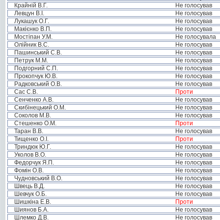
Крайній В.Г.
Не голосував
Левцун В.І.
Не голосував
Лукашук О.Г.
Не голосував
Макієнко В.П.
Не голосував
Мостіпан У.М.
Не голосувала
Олійник В.С.
Не голосував
Пашинський С.В.
Не голосував
Петрук М.М.
Не голосував
Подгорний С.П.
Не голосував
Прокопчук Ю.В.
Не голосував
Радковський О.В.
Не голосував
Сас С.В.
Проти
Сенченко А.В.
Не голосував
Скибінецький О.М.
Не голосував
Соколов М.В.
Не голосував
Стешенко О.М.
Проти
Таран В.В.
Не голосував
Тищенко О.І.
Проти
Триндюк Ю.Г.
Не голосував
Уколов В.О.
Не голосував
Федорчук Я.П.
Не голосував
Фомін О.В.
Не голосував
Чудновський В.О.
Не голосував
Швець В.Д.
Не голосував
Шевчук О.Б.
Не голосував
Шишкіна Е.В.
Проти
Шиянов Б.А.
Не голосував
Шлемко Д.В.
Не голосував