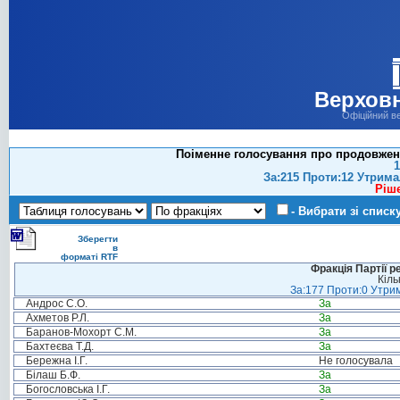
Верховн
Офіційний в
Поіменне голосування про продовженн
1
За:215 Проти:12 Утрима
Ріш
- Вибрати зі списк
Зберегти
в
форматі RTF
Фракція Партії р
Кіль
За:177 Проти:0 Утрим
Андрос С.О.
За
Ахметов Р.Л.
За
Баранов-Мохорт С.М.
За
Бахтеєва Т.Д.
За
Бережна І.Г.
Не голосувала
Білаш Б.Ф.
За
Богословська І.Г.
За