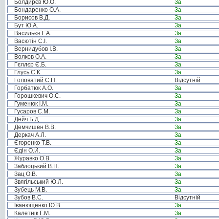
Болдирєв Ю.О.
За
Бондаренко О.А.
За
Борисов В.Д.
За
Бут Ю.А.
За
Васильєв Г.А.
За
Васютін С.І.
За
Вернидубов І.В.
За
Волков О.А.
За
Гєллєр Є.Б.
За
Глусь С.К.
За
Головатий С.П.
Відсутній
Горбатюк А.О.
За
Горошкевич О.С.
За
Гуменюк І.М.
За
Гусаров С.М.
За
Дейч Б.Д.
За
Демчишен В.В.
За
Деркач А.Л.
За
Єгоренко Т.В.
За
Єдін О.Й.
За
Журавко О.В.
За
Заблоцький В.П.
За
Зац О.В.
За
Звягільський Ю.Л.
За
Зубець М.В.
За
Зубов В.С.
Відсутній
Іванющенко Ю.В.
За
Калетнік Г.М.
За