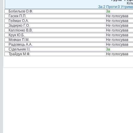
Кіл
За:2 Проти:0 Утрима
Бобильов О.Ф.
За
Гасюк П.П.
Не голосував
Гейман О.А.
Не голосував
Задирко Г.О.
Не голосував
Каплієнко В.В.
Не голосував
Крук Ю.Б.
Не голосував
Мовчан П.М.
Не голосував
Радовець А.А.
Не голосував
Сідельник І.І.
За
Трайдук М.Ф.
Не голосував