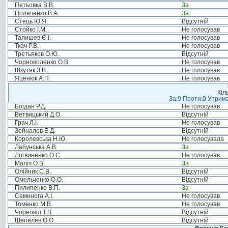
Петьовка В.В.
За
Поляченко В.А.
За
Стець Ю.Я.
Відсутній
Стойко І.М.
Не голосував
Талишев Є.І.
Не голосував
Ткач Р.В.
Не голосував
Третьяков О.Ю.
Відсутній
Чорноволенко О.В.
Не голосував
Шкутяк З.В.
Не голосував
Яценюк А.П.
Не голосував
Кіл
За:9 Проти:0 Утрима
Богдан Р.Д.
Не голосував
Ветвицький Д.О.
Відсутній
Грач Л.І.
Не голосував
Зейналов Е.Д.
Відсутній
Королевська Н.Ю.
Не голосувала
Лабунська А.В.
За
Логвиненко О.С.
Не голосував
Маліч О.В.
За
Олійник С.В.
Відсутній
Омельченко О.О.
Відсутній
Пилипенко В.П.
За
Семинога А.І.
Не голосував
Томенко М.В.
Не голосував
Чорновіл Т.В.
Відсутній
Шепелев О.О.
Відсутній