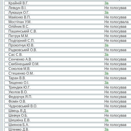
Крайній В.Г.
За
Левцун В.І.
Не голосував
Лукашук О.Г.
За
Макієнко В.П.
Не голосував
Мостіпан У.М.
Не голосувала
Олійник В.С.
Не голосував
Пашинський С.В.
Не голосував
Петрук М.М.
Не голосував
Подгорний С.П.
Не голосував
Прокопчук Ю.В.
За
Радковський О.В.
Не голосував
Сас С.В.
За
Сенченко А.В.
Не голосував
Скибінецький О.М.
Не голосував
Соколов М.В.
Не голосував
Стешенко О.М.
За
Таран В.В.
Не голосував
Тищенко О.І.
За
Триндюк Ю.Г.
Не голосував
Уколов В.О.
Не голосував
Федорчук Я.П.
Не голосував
Фомін О.В.
Не голосував
Чудновський В.О.
Не голосував
Швець В.Д.
За
Шевчук О.Б.
Не голосував
Шишкіна Е.В.
За
Шиянов Б.А.
Не голосував
Шлемко Д.В.
За