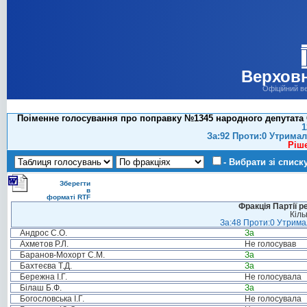
Верховн
Офіційний в
Поіменне голосування про поправку №1345 народного депутата С
1
За:92 Проти:0 Утримал
Ріш
- Вибрати зі списк
Зберегти
в
форматі RTF
Фракція Партії р
Кіль
За:48 Проти:0 Утримал
Андрос С.О.
За
Ахметов Р.Л.
Не голосував
Баранов-Мохорт С.М.
За
Бахтеєва Т.Д.
За
Бережна І.Г.
Не голосувала
Білаш Б.Ф.
За
Богословська І.Г.
Не голосувала