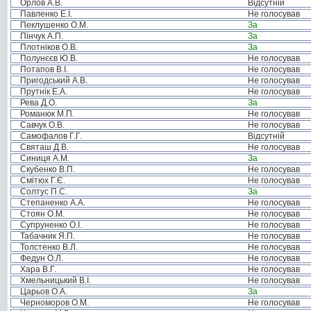
Орлов А.В.
Відсутній
Павленко Е.І.
Не голосував
Пеклушенко О.М.
За
Пінчук А.П.
За
Плотніков О.В.
За
Полунєєв Ю.В.
Не голосував
Потапов В.І.
Не голосував
Пригодський А.В.
Не голосував
Прутнік Е.А.
Не голосував
Рева Д.О.
За
Романюк М.П.
Не голосував
Савчук О.В.
Не голосував
Самофалов Г.Г.
Відсутній
Святаш Д.В.
Не голосував
Синиця А.М.
За
Скубенко В.П.
Не голосував
Смітюх Г.Є.
Не голосував
Солтус П.С.
За
Степаненко А.А.
Не голосував
Стоян О.М.
Не голосував
Супруненко О.І.
Не голосував
Табачник Я.П.
Не голосував
Толстенко В.Л.
Не голосував
Федун О.Л.
Не голосував
Хара В.Г.
Не голосував
Хмельницький В.І.
Не голосував
Царьов О.А.
За
Черноморов О.М.
Не голосував