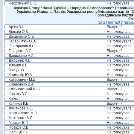
Яворівський В.О.
Не голосував
Фракція Блоку “Наша Україна – Народна Самооборона”: Народний Со
Українська Народна Партія, Українська республіканська партія “
Громадянська партія 
Кіл
За:2 Проти:0 Утримал
Ар’єв В.І.
Відсутній
Білозір О.В.
Не голосувала
Василенко С.В.
Не голосував
Герасим’юк О.В.
Не голосувала
Григорович Л.С.
Не голосувала
Гриценко А.С.
Відсутній
Давиденко А.А.
Не голосував
Джоджик Я.І.
Не голосував
Жванія Д.В.
Не голосував
Заєць І.О.
Не голосував
Кармазін Ю.А.
Не голосував
Катеринчук М.Д.
Відсутній
Кириленко В.А.
Не голосував
Ключковський Ю.Б.
Відсутній
Коваль В.С.
Не голосував
Кріль І.І.
Не голосував
Куликов К.Б.
Відсутній
Лук’янова К.Є.
Не голосувала
Мартиненко М.В.
Не голосував
Матвієнко А.С.
Не голосував
Мойсик В.Р.
Не голосував
Новіков О.В.
Не голосував
Палиця І.П.
Не голосував