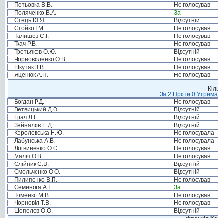
Петьовка В.В.
Не голосував
Поляченко В.А.
За
Стець Ю.Я.
Відсутній
Стойко І.М.
Не голосував
Талишев Є.І.
Не голосував
Ткач Р.В.
Не голосував
Третьяков О.Ю.
Відсутній
Чорноволенко О.В.
Не голосував
Шкутяк З.В.
Не голосував
Яценюк А.П.
Не голосував
Кіл
За:2 Проти:0 Утримал
Богдан Р.Д.
Не голосував
Ветвицький Д.О.
Відсутній
Грач Л.І.
Відсутній
Зейналов Е.Д.
Відсутній
Королевська Н.Ю.
Не голосувала
Лабунська А.В.
Не голосувала
Логвиненко О.С.
Не голосував
Маліч О.В.
Не голосував
Олійник С.В.
Відсутній
Омельченко О.О.
Відсутній
Пилипенко В.П.
Не голосував
Семинога А.І.
За
Томенко М.В.
Не голосував
Чорновіл Т.В.
Не голосував
Шепелев О.О.
Відсутній