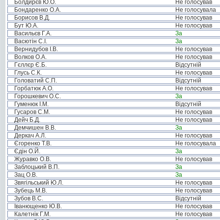
Болдирєв Ю.О.
Не голосував
Бондаренко О.А.
Не голосувала
Борисов В.Д.
Не голосував
Бут Ю.А.
Не голосував
Васильєв Г.А.
За
Васютін С.І.
За
Вернидубов І.В.
Не голосував
Волков О.А.
Не голосував
Гєллєр Є.Б.
Відсутній
Глусь С.К.
Не голосував
Головатий С.П.
Відсутній
Горбатюк А.О.
Не голосував
Горошкевич О.С.
За
Гуменюк І.М.
Відсутній
Гусаров С.М.
Не голосував
Дейч Б.Д.
Не голосував
Демчишен В.В.
За
Деркач А.Л.
Не голосував
Єгоренко Т.В.
Не голосувала
Єдін О.Й.
За
Журавко О.В.
Не голосував
Заблоцький В.П.
За
Зац О.В.
За
Звягільський Ю.Л.
Не голосував
Зубець М.В.
Не голосував
Зубов В.С.
Відсутній
Іванющенко Ю.В.
Не голосував
Калетнік Г.М.
Не голосував