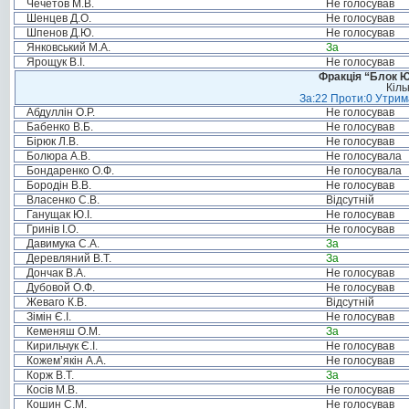
Чечетов М.В.
Не голосував
Шенцев Д.О.
Не голосував
Шпенов Д.Ю.
Не голосував
Янковський М.А.
За
Ярощук В.І.
Не голосував
Фракція “Блок Ю
Кіль
За:22 Проти:0 Утрима
Абдуллін О.Р.
Не голосував
Бабенко В.Б.
Не голосував
Бірюк Л.В.
Не голосував
Болюра А.В.
Не голосувала
Бондаренко О.Ф.
Не голосувала
Бородін В.В.
Не голосував
Власенко С.В.
Відсутній
Ганущак Ю.І.
Не голосував
Гринів І.О.
Не голосував
Давимука С.А.
За
Деревляний В.Т.
За
Дончак В.А.
Не голосував
Дубовой О.Ф.
Не голосував
Жеваго К.В.
Відсутній
Зімін Є.І.
Не голосував
Кеменяш О.М.
За
Кирильчук Є.І.
Не голосував
Кожем’якін А.А.
Не голосував
Корж В.Т.
За
Косів М.В.
Не голосував
Кошин С.М.
Не голосував