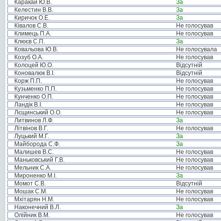
Каракай Ю.В.
За
Келестин В.В.
За
Киричок О.Е.
За
Ківалов С.В.
Не голосував
Климець П.А.
Не голосував
Клюєв С.П.
За
Ковальова Ю.В.
Не голосувала
Козуб О.А.
Не голосував
Колоцей Ю.О.
Відсутній
Коновалюк В.І.
Відсутній
Корж П.П.
Не голосував
Кузьменко П.П.
Не голосував
Кунченко О.П.
Не голосував
Ландік В.І.
Не голосував
Лєщинський О.О.
Не голосував
Литвинов Л.Ф.
За
Літвінов В.Г.
Не голосував
Луцький М.Г.
За
Майборода С.Ф.
За
Малишев В.С.
Не голосував
Маньковський Г.В.
Не голосував
Мельник С.А.
Не голосував
Мироненко М.І.
За
Момот С.В.
Відсутній
Мошак С.М.
Не голосував
Мхітарян Н.М.
Не голосував
Наконечний В.Л.
За
Олійник В.М.
Не голосував