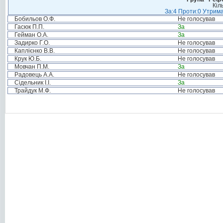
Кіл
За:4 Проти:0 Утрима
Бобильов О.Ф.
Не голосував
Гасюк П.П.
За
Гейман О.А.
За
Задирко Г.О.
Не голосував
Каплієнко В.В.
Не голосував
Крук Ю.Б.
Не голосував
Мовчан П.М.
За
Радовець А.А.
Не голосував
Сідельник І.І.
За
Трайдук М.Ф.
Не голосував