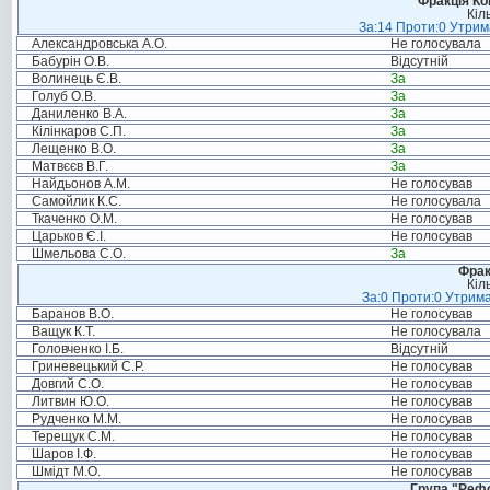
Фракція Ком
Кіл
За:14 Проти:0 Утрима
Александровська А.О.
Не голосувала
Бабурін О.В.
Відсутній
Волинець Є.В.
За
Голуб О.В.
За
Даниленко В.А.
За
Кілінкаров С.П.
За
Лещенко В.О.
За
Матвєєв В.Г.
За
Найдьонов А.М.
Не голосував
Самойлик К.С.
Не голосувала
Ткаченко О.М.
Не голосував
Царьков Є.І.
Не голосував
Шмельова С.О.
За
Фрак
Кіл
За:0 Проти:0 Утрима
Баранов В.О.
Не голосував
Ващук К.Т.
Не голосувала
Головченко І.Б.
Відсутній
Гриневецький С.Р.
Не голосував
Довгий С.О.
Не голосував
Литвин Ю.О.
Не голосував
Рудченко М.М.
Не голосував
Терещук С.М.
Не голосував
Шаров І.Ф.
Не голосував
Шмідт М.О.
Не голосував
Група "Реф