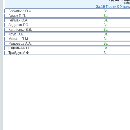
Кіл
За:19 Проти:0 Утрим
Бобильов О.Ф.
За
Гасюк П.П.
За
Гейман О.А.
За
Задирко Г.О.
За
Каплієнко В.В.
За
Крук Ю.Б.
За
Мовчан П.М.
За
Радовець А.А.
За
Сідельник І.І.
За
Трайдук М.Ф.
За