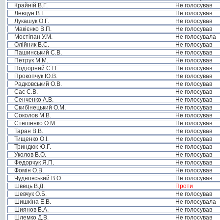
Крайній В.Г.
Не голосував
Левцун В.І.
Не голосував
Лукашук О.Г.
Не голосував
Макієнко В.П.
Не голосував
Мостіпан У.М.
Не голосувала
Олійник В.С.
Не голосував
Пашинський С.В.
Не голосував
Петрук М.М.
Не голосував
Подгорний С.П.
Не голосував
Прокопчук Ю.В.
Не голосував
Радковський О.В.
Не голосував
Сас С.В.
Не голосував
Сенченко А.В.
Не голосував
Скибінецький О.М.
Не голосував
Соколов М.В.
Не голосував
Стешенко О.М.
Не голосував
Таран В.В.
Не голосував
Тищенко О.І.
Не голосував
Триндюк Ю.Г.
Не голосував
Уколов В.О.
Не голосував
Федорчук Я.П.
Не голосував
Фомін О.В.
Не голосував
Чудновський В.О.
Не голосував
Швець В.Д.
Проти
Шевчук О.Б.
Не голосував
Шишкіна Е.В.
Не голосувала
Шиянов Б.А.
Не голосував
Шлемко Д.В.
Не голосував