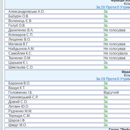
Фракція Ком
Кіл
За:20 Проти:0 Утрим
Александровська А.О.
За
Бабурін О.В.
За
Волинець Є.В.
За
Голуб О.В.
За
Даниленко В.А.
Не голосував
Кілінкаров С.П.
За
Лещенко В.О.
За
Матвєєв В.Г.
Не голосував
Найдьонов А.М.
Не голосував
Самойлик К.С.
Не голосувала
Ткаченко О.М.
Не голосував
Царьков Є.І.
За
Шмельова С.О.
За
Фрак
Кіл
За:19 Проти:0 Утрим
Баранов В.О.
За
Ващук К.Т.
За
Головченко І.Б.
Відсутній
Гриневецький С.Р.
За
Довгий С.О.
За
Литвин Ю.О.
За
Рудченко М.М.
За
Терещук С.М.
За
Шаров І.Ф.
За
Шмідт М.О.
За
Група "Реф