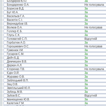
Болдирєв Ю.О.
За
Бондаренко О.А.
Не голосувала
Борисов В.Д.
За
Бут Ю.А.
За
Васильєв Г.А.
За
Васютін С.І.
За
Вернидубов І.В.
За
Волков О.А.
Не голосував
Гєллєр Є.Б.
За
Глусь С.К.
За
Головатий С.П.
Відсутній
Горбатюк А.О.
За
Горошкевич О.С.
Не голосував
Гуменюк І.М.
За
Гусаров С.М.
За
Дейч Б.Д.
За
Демчишен В.В.
За
Деркач А.Л.
За
Єгоренко Т.В.
Не голосувала
Єдін О.Й.
За
Журавко О.В.
За
Заблоцький В.П.
За
Зац О.В.
За
Звягільський Ю.Л.
За
Зубець М.В.
За
Зубов В.С.
Відсутній
Іванющенко Ю.В.
За
Калетнік Г.М.
За