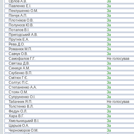
Орлов А.В.
За
Павленко Е.І.
За
Пеклушенко О.М.
За
Пінчук А.П.
За
Плотніков О.В.
За
Полунєєв Ю.В.
За
Потапов В.І.
За
Пригодський А.В.
За
Прутнік Е.А.
За
Рева Д.О.
За
Романюк М.П.
За
Савчук О.В.
За
Самофалов Г.Г.
Не голосував
Святаш Д.В.
За
Синиця А.М.
За
Скубенко В.П.
За
Смітюх Г.Є.
За
Солтус П.С.
За
Степаненко А.А.
За
Стоян О.М.
За
Супруненко О.І.
За
Табачник Я.П.
Не голосував
Толстенко В.Л.
За
Федун О.Л.
За
Хара В.Г.
За
Хмельницький В.І.
За
Царьов О.А.
За
Черноморов О.М.
За