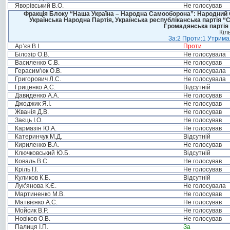
Яворівський В.О.
Не голосував
Фракція Блоку “Наша Україна – Народна Самооборона”: Народний Со
Українська Народна Партія, Українська республіканська партія “
Громадянська партія 
Кіл
За:2 Проти:1 Утримал
Ар’єв В.І.
Проти
Білозір О.В.
Не голосувала
Василенко С.В.
Не голосував
Герасим’юк О.В.
Не голосувала
Григорович Л.С.
Не голосувала
Гриценко А.С.
Відсутній
Давиденко А.А.
Не голосував
Джоджик Я.І.
Не голосував
Жванія Д.В.
Не голосував
Заєць І.О.
Не голосував
Кармазін Ю.А.
Не голосував
Катеринчук М.Д.
Відсутній
Кириленко В.А.
Не голосував
Ключковський Ю.Б.
Відсутній
Коваль В.С.
Не голосував
Кріль І.І.
Не голосував
Куликов К.Б.
Відсутній
Лук’янова К.Є.
Не голосувала
Мартиненко М.В.
Не голосував
Матвієнко А.С.
Не голосував
Мойсик В.Р.
Не голосував
Новіков О.В.
Не голосував
Палиця І.П.
За