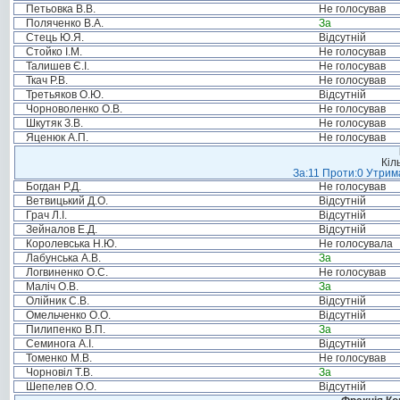
Петьовка В.В.
Не голосував
Поляченко В.А.
За
Стець Ю.Я.
Відсутній
Стойко І.М.
Не голосував
Талишев Є.І.
Не голосував
Ткач Р.В.
Не голосував
Третьяков О.Ю.
Відсутній
Чорноволенко О.В.
Не голосував
Шкутяк З.В.
Не голосував
Яценюк А.П.
Не голосував
Кіл
За:11 Проти:0 Утрима
Богдан Р.Д.
Не голосував
Ветвицький Д.О.
Відсутній
Грач Л.І.
Відсутній
Зейналов Е.Д.
Відсутній
Королевська Н.Ю.
Не голосувала
Лабунська А.В.
За
Логвиненко О.С.
Не голосував
Маліч О.В.
За
Олійник С.В.
Відсутній
Омельченко О.О.
Відсутній
Пилипенко В.П.
За
Семинога А.І.
Відсутній
Томенко М.В.
Не голосував
Чорновіл Т.В.
За
Шепелев О.О.
Відсутній