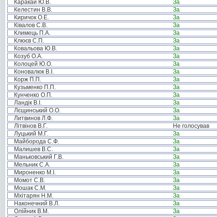
Каракай Ю.В.
За
Келестин В.В.
За
Киричок О.Е.
За
Ківалов С.В.
За
Климець П.А.
За
Клюєв С.П.
За
Ковальова Ю.В.
За
Козуб О.А.
За
Колоцей Ю.О.
За
Коновалюк В.І.
За
Корж П.П.
За
Кузьменко П.П.
За
Кунченко О.П.
За
Ландік В.І.
За
Лєщинський О.О.
За
Литвинов Л.Ф.
За
Літвінов В.Г.
Не голосував
Луцький М.Г.
За
Майборода С.Ф.
За
Малишев В.С.
За
Маньковський Г.В.
За
Мельник С.А.
За
Мироненко М.І.
За
Момот С.В.
За
Мошак С.М.
За
Мхітарян Н.М.
За
Наконечний В.Л.
За
Олійник В.М.
За