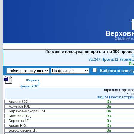
Верховн
Офіційний в
Поіменне голосування про статтю 100 проект
1
За:247 Проти:11 Утрима
Рі
- Вибрати зі списк
Зберегти
в
форматі RTF
Фракція Партії р
Кіль
За:174 Проти:0 Утрим
Андрос С.О.
За
Ахметов Р.Л.
За
Баранов-Мохорт С.М.
За
Бахтеєва Т.Д.
За
Бережна І.Г.
За
Білаш Б.Ф.
За
Богословська І.Г.
За