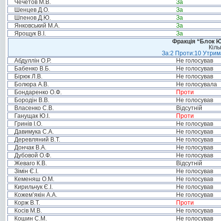
Чечетов М.В.
За
Шенцев Д.О.
За
Шпенов Д.Ю.
За
Янковський М.А.
За
Ярощук В.І.
За
Фракція “Блок Ю
Кіль
За:2 Проти:10 Утрима
Абдуллін О.Р.
Не голосував
Бабенко В.Б.
Не голосував
Бірюк Л.В.
Не голосував
Болюра А.В.
Не голосувала
Бондаренко О.Ф.
Проти
Бородін В.В.
Не голосував
Власенко С.В.
Відсутній
Ганущак Ю.І.
Проти
Гринів І.О.
Не голосував
Давимука С.А.
Не голосував
Деревляний В.Т.
Не голосував
Дончак В.А.
Не голосував
Дубовой О.Ф.
Не голосував
Жеваго К.В.
Відсутній
Зімін Є.І.
Не голосував
Кеменяш О.М.
Не голосував
Кирильчук Є.І.
Не голосував
Кожем’якін А.А.
Не голосував
Корж В.Т.
Проти
Косів М.В.
Не голосував
Кошин С.М.
Не голосував