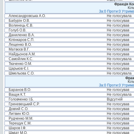
Фракція Ком
Кіл
За:0 Проти:0 Утрима
Александровська А.О.
Не голосувала
Бабурін О.В.
Не голосував
Волинець Є.В.
Не голосував
Голуб О.В.
Не голосував
Даниленко В.А.
Не голосував
Кілінкаров С.П.
Не голосував
Лещенко В.О.
Не голосував
Матвєєв В.Г.
Не голосував
Найдьонов А.М.
Не голосував
Самойлик К.С.
Не голосувала
Ткаченко О.М.
Не голосував
Царьков Є.І.
Не голосував
Шмельова С.О.
Не голосувала
Фрак
Кіл
За:0 Проти:0 Утрима
Баранов В.О.
Не голосував
Ващук К.Т.
Не голосувала
Головченко І.Б.
Відсутній
Гриневецький С.Р.
Не голосував
Довгий С.О.
Не голосував
Литвин Ю.О.
Не голосував
Рудченко М.М.
Не голосував
Терещук С.М.
Не голосував
Шаров І.Ф.
Не голосував
Шмідт М.О.
Не голосував