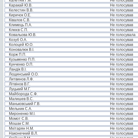
Калетнік Г.М.
Не голосував
Каракай Ю.В.
Не голосував
Келестин В.В.
Не голосував
Киричок О.Е.
Не голосував
Ківалов С.В.
Не голосував
Климець П.А.
Не голосував
Клюєв С.П.
Не голосував
Ковальова Ю.В.
Не голосувала
Козуб О.А.
Не голосував
Колоцей Ю.О.
Не голосував
Коновалюк В.І.
Не голосував
Корж П.П.
Не голосував
Кузьменко П.П.
Не голосував
Кунченко О.П.
Не голосував
Ландік В.І.
Не голосував
Лєщинський О.О.
Не голосував
Литвинов Л.Ф.
Не голосував
Літвінов В.Г.
Не голосував
Луцький М.Г.
Не голосував
Майборода С.Ф.
Не голосував
Малишев В.С.
Не голосував
Маньковський Г.В.
Не голосував
Мельник С.А.
Не голосував
Мироненко М.І.
Не голосував
Момот С.В.
Не голосував
Мошак С.М.
Не голосував
Мхітарян Н.М.
Не голосував
Наконечний В.Л.
Не голосував