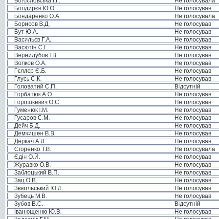
Богословська І.Г.
Не голосувала
Болдирєв Ю.О.
Не голосував
Бондаренко О.А.
Не голосувала
Борисов В.Д.
Не голосував
Бут Ю.А.
Не голосував
Васильєв Г.А.
Не голосував
Васютін С.І.
Не голосував
Вернидубов І.В.
Не голосував
Волков О.А.
Не голосував
Гєллєр Є.Б.
Не голосував
Глусь С.К.
Не голосував
Головатий С.П.
Відсутній
Горбатюк А.О.
Не голосував
Горошкевич О.С.
Не голосував
Гуменюк І.М.
Не голосував
Гусаров С.М.
Не голосував
Дейч Б.Д.
Не голосував
Демчишен В.В.
Не голосував
Деркач А.Л.
Не голосував
Єгоренко Т.В.
Не голосувала
Єдін О.Й.
Не голосував
Журавко О.В.
Не голосував
Заблоцький В.П.
Не голосував
Зац О.В.
Не голосував
Звягільський Ю.Л.
Не голосував
Зубець М.В.
Не голосував
Зубов В.С.
Відсутній
Іванющенко Ю.В.
Не голосував