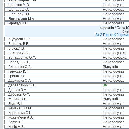
Черноморов О.М.
Не голосував
Чечетов М.В.
Не голосував
Шенцев Д.О.
Не голосував
Шпенов Д.Ю.
Не голосував
Янковський М.А.
Не голосував
Ярощук В.І.
Не голосував
Фракція “Блок Ю
Кіль
За:2 Проти:0 Утрима
Абдуллін О.Р.
Не голосував
Бабенко В.Б.
Не голосував
Бірюк Л.В.
Не голосував
Болюра А.В.
Не голосувала
Бондаренко О.Ф.
Не голосувала
Бородін В.В.
Не голосував
Власенко С.В.
Відсутній
Ганущак Ю.І.
Не голосував
Гринів І.О.
Не голосував
Давимука С.А.
Не голосував
Деревляний В.Т.
За
Дончак В.А.
Не голосував
Дубовой О.Ф.
Не голосував
Жеваго К.В.
Відсутній
Зімін Є.І.
Не голосував
Кеменяш О.М.
Не голосував
Кирильчук Є.І.
Не голосував
Кожем’якін А.А.
Не голосував
Корж В.Т.
Не голосував
Косів М.В.
Не голосував