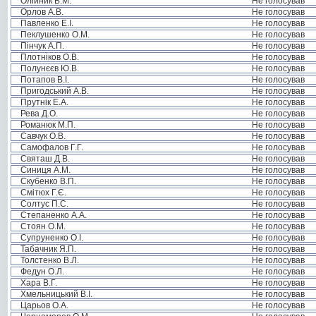
Олійник В.М.
Не голосував
Орлов А.В.
Не голосував
Павленко Е.І.
Не голосував
Пеклушенко О.М.
Не голосував
Пінчук А.П.
Не голосував
Плотніков О.В.
Не голосував
Полунєєв Ю.В.
Не голосував
Потапов В.І.
Не голосував
Пригодський А.В.
Не голосував
Прутнік Е.А.
Не голосував
Рева Д.О.
Не голосував
Романюк М.П.
Не голосував
Савчук О.В.
Не голосував
Самофалов Г.Г.
Не голосував
Святаш Д.В.
Не голосував
Синиця А.М.
Не голосував
Скубенко В.П.
Не голосував
Смітюх Г.Є.
Не голосував
Солтус П.С.
Не голосував
Степаненко А.А.
Не голосував
Стоян О.М.
Не голосував
Супруненко О.І.
Не голосував
Табачник Я.П.
Не голосував
Толстенко В.Л.
Не голосував
Федун О.Л.
Не голосував
Хара В.Г.
Не голосував
Хмельницький В.І.
Не голосував
Царьов О.А.
Не голосував