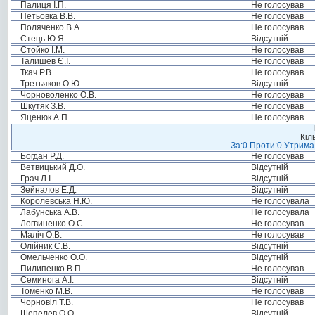
Палиця І.П.
Не голосував
Петьовка В.В.
Не голосував
Поляченко В.А.
Не голосував
Стець Ю.Я.
Відсутній
Стойко І.М.
Не голосував
Талишев Є.І.
Не голосував
Ткач Р.В.
Не голосував
Третьяков О.Ю.
Відсутній
Чорноволенко О.В.
Не голосував
Шкутяк З.В.
Не голосував
Яценюк А.П.
Не голосував
Кіл
За:0 Проти:0 Утримал
Богдан Р.Д.
Не голосував
Ветвицький Д.О.
Відсутній
Грач Л.І.
Відсутній
Зейналов Е.Д.
Відсутній
Королевська Н.Ю.
Не голосувала
Лабунська А.В.
Не голосувала
Логвиненко О.С.
Не голосував
Маліч О.В.
Не голосував
Олійник С.В.
Відсутній
Омельченко О.О.
Відсутній
Пилипенко В.П.
Не голосував
Семинога А.І.
Відсутній
Томенко М.В.
Не голосував
Чорновіл Т.В.
Не голосував
Шепелев О.О.
Відсутній