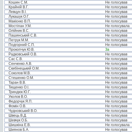
Кошин С.М.
Не голосував
Крайній В.Г.
Не голосував
Левцун В.І.
Не голосував
Лукашук О.Г.
Не голосував
Макієнко В.П.
Не голосував
Мостіпан У.М.
Не голосувала
Олійник В.С.
Не голосував
Пашинський С.В.
Не голосував
Петрук М.М.
Не голосував
Подгорний С.П.
Не голосував
Прокопчук Ю.В.
За
Радковський О.В.
Не голосував
Сас С.В.
Не голосував
Сенченко А.В.
Не голосував
Скибінецький О.М.
Не голосував
Соколов М.В.
Не голосував
Стешенко О.М.
Не голосував
Таран В.В.
Не голосував
Тищенко О.І.
Не голосував
Триндюк Ю.Г.
Не голосував
Уколов В.О.
Не голосував
Федорчук Я.П.
Не голосував
Фомін О.В.
Не голосував
Чудновський В.О.
Не голосував
Швець В.Д.
Не голосував
Шевчук О.Б.
Не голосував
Шишкіна Е.В.
Не голосувала
Шиянов Б.А.
Не голосував