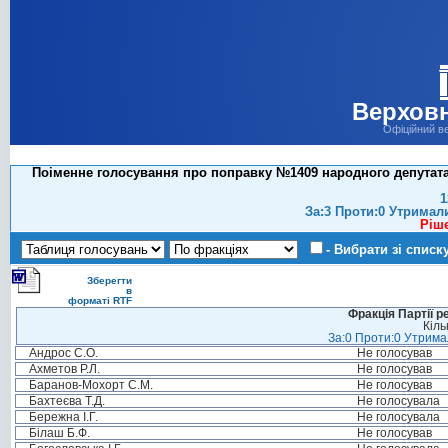
Верховн
Офіційний в
Поіменне голосування про поправку №1409 народного депутата
1
За:3 Проти:0 Утримал
Ріш
- Вибрати зі списк
Зберегти
в
форматі RTF
Фракція Партії р
Кіль
За:0 Проти:0 Утримал
Андрос С.О.
Не голосував
Ахметов Р.Л.
Не голосував
Баранов-Мохорт С.М.
Не голосував
Бахтеєва Т.Д.
Не голосувала
Бережна І.Г.
Не голосувала
Білаш Б.Ф.
Не голосував