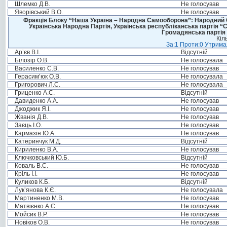
Шлемко Д.В.
Не голосував
Яворівський В.О.
Не голосував
Фракція Блоку “Наша Україна – Народна Самооборона”: Народний Со
Українська Народна Партія, Українська республіканська партія “
Громадянська партія 
Кіл
За:1 Проти:0 Утримал
Ар’єв В.І.
Відсутній
Білозір О.В.
Не голосувала
Василенко С.В.
Не голосував
Герасим’юк О.В.
Не голосувала
Григорович Л.С.
Не голосувала
Гриценко А.С.
Відсутній
Давиденко А.А.
Не голосував
Джоджик Я.І.
Не голосував
Жванія Д.В.
Не голосував
Заєць І.О.
Не голосував
Кармазін Ю.А.
Не голосував
Катеринчук М.Д.
Відсутній
Кириленко В.А.
Не голосував
Ключковський Ю.Б.
Відсутній
Коваль В.С.
Не голосував
Кріль І.І.
Не голосував
Куликов К.Б.
Відсутній
Лук’янова К.Є.
Не голосувала
Мартиненко М.В.
Не голосував
Матвієнко А.С.
Не голосував
Мойсик В.Р.
Не голосував
Новіков О.В.
Не голосував