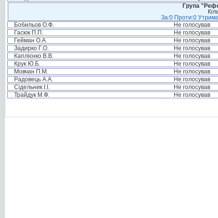
Група "Реф
Кіл
За:0 Проти:0 Утрима
Бобильов О.Ф.
Не голосував
Гасюк П.П.
Не голосував
Гейман О.А.
Не голосував
Задирко Г.О.
Не голосував
Каплієнко В.В.
Не голосував
Крук Ю.Б.
Не голосував
Мовчан П.М.
Не голосував
Радовець А.А.
Не голосував
Сідельник І.І.
Не голосував
Трайдук М.Ф.
Не голосував