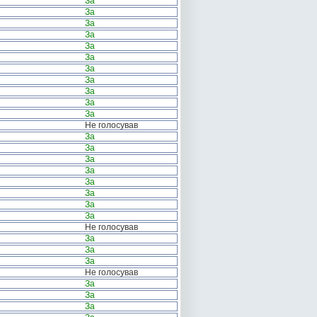
За
За
За
За
За
За
За
За
За
За
За
Не голосував
За
За
За
За
За
За
За
За
Не голосував
За
За
За
Не голосував
За
За
За