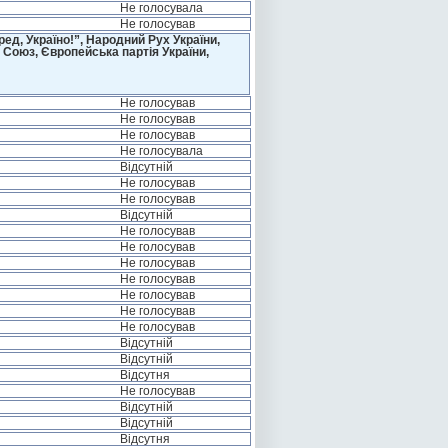
Не голосувала
Не голосував
д, Україно!”, Народний Рух України,
 Союз, Європейська партія України,
Не голосував
Не голосував
Не голосував
Не голосувала
Відсутній
Не голосував
Не голосував
Відсутній
Не голосував
Не голосував
Не голосував
Не голосував
Не голосував
Не голосував
Не голосував
Відсутній
Відсутній
Відсутня
Не голосував
Відсутній
Відсутній
Відсутня