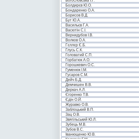
Богословська І.Г.
Болдирєв Ю.О.
Бондаренко О.А.
Борисов В.Д.
Бут Ю.А.
Васильєв Г.А.
Васютін С.І.
Вернидубов І.В.
Волков О.А.
Гєллєр Є.Б.
Глусь С.К.
Головатий С.П.
Горбатюк А.О.
Горошкевич О.С.
Гуменюк І.М.
Гусаров С.М.
Дейч Б.Д.
Демчишен В.В.
Деркач А.Л.
Єгоренко Т.В.
Єдін О.Й.
Журавко О.В.
Заблоцький В.П.
Зац О.В.
Звягільський Ю.Л.
Зубець М.В.
Зубов В.С.
Іванющенко Ю.В.