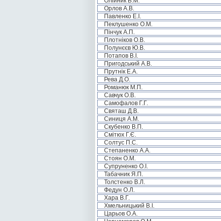
Олійник В.М.
Орлов А.В.
Павленко Е.І.
Пеклушенко О.М.
Пінчук А.П.
Плотніков О.В.
Полунєєв Ю.В.
Потапов В.І.
Пригодський А.В.
Прутнік Е.А.
Рева Д.О.
Романюк М.П.
Савчук О.В.
Самофалов Г.Г.
Святаш Д.В.
Синиця А.М.
Скубенко В.П.
Смітюх Г.Є.
Солтус П.С.
Степаненко А.А.
Стоян О.М.
Супруненко О.І.
Табачник Я.П.
Толстенко В.Л.
Федун О.Л.
Хара В.Г.
Хмельницький В.І.
Царьов О.А.