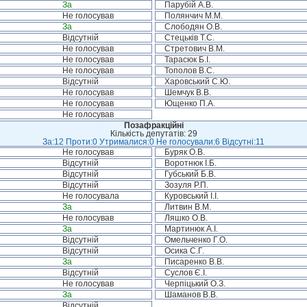
За
Парубій А.В.
Не голосував
Полянчич М.М.
За
Слободян О.В.
Відсутній
Стецьків Т.С.
Не голосував
Стретович В.М.
Не голосував
Тарасюк Б.І.
Не голосував
Тополов В.С.
Відсутній
Харовський С.Ю.
Не голосував
Шемчук В.В.
Не голосував
Ющенко П.А.
Не голосував
Позафракційні
Кількість депутатів: 29
За:12 Проти:0 Утрималися:0 Не голосували:6 Відсутні:11
Не голосував
Буряк О.В.
Відсутній
Воротнюк І.Б.
Відсутній
Губський Б.В.
Відсутній
Зозуля Р.П.
Не голосувала
Куровський І.І.
За
Литвин В.М.
Не голосував
Ляшко О.В.
За
Мартинюк А.І.
Відсутній
Омельченко Г.О.
Відсутній
Осика С.Г.
За
Писаренко В.В.
Відсутній
Суслов Є.І.
Не голосував
Черпіцький О.З.
За
Шаманов В.В.
Відсутній