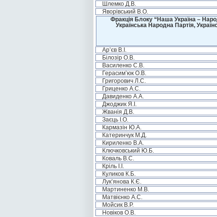
Шлемко Д.В.
Яворівський В.О.
Фракція Блоку “Наша Україна – Наро
Українська Народна Партія, Україн
Ар’єв В.І.
Білозір О.В.
Василенко С.В.
Герасим’юк О.В.
Григорович Л.С.
Гриценко А.С.
Давиденко А.А.
Джоджик Я.І.
Жванія Д.В.
Заєць І.О.
Кармазін Ю.А.
Катеринчук М.Д.
Кириленко В.А.
Ключковський Ю.Б.
Коваль В.С.
Кріль І.І.
Куликов К.Б.
Лук’янова К.Є.
Мартиненко М.В.
Матвієнко А.С.
Мойсик В.Р.
Новіков О.В.