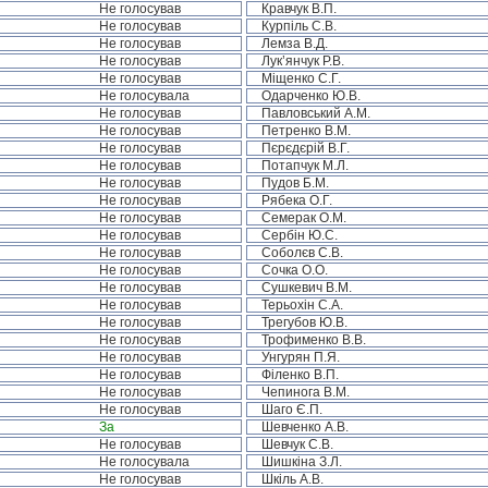
Не голосував
Кравчук В.П.
Не голосував
Курпіль С.В.
Не голосував
Лемза В.Д.
Не голосував
Лук’янчук Р.В.
Не голосував
Міщенко С.Г.
Не голосувала
Одарченко Ю.В.
Не голосував
Павловський А.М.
Не голосував
Петренко В.М.
Не голосував
Пєрєдєрій В.Г.
Не голосував
Потапчук М.Л.
Не голосував
Пудов Б.М.
Не голосував
Рябека О.Г.
Не голосував
Семерак О.М.
Не голосував
Сербін Ю.С.
Не голосував
Соболєв С.В.
Не голосував
Сочка О.О.
Не голосував
Сушкевич В.М.
Не голосував
Терьохін С.А.
Не голосував
Трегубов Ю.В.
Не голосував
Трофименко В.В.
Не голосував
Унгурян П.Я.
Не голосував
Філенко В.П.
Не голосував
Чепинога В.М.
Не голосував
Шаго Є.П.
За
Шевченко А.В.
Не голосував
Шевчук С.В.
Не голосувала
Шишкіна З.Л.
Не голосував
Шкіль А.В.