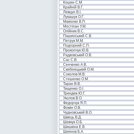
Кошин С.М.
Крайній В.Г.
Левцун В.І.
Лукашук О.Г.
Макієнко В.П.
Мостіпан У.М.
Олійник В.С.
Пашинський С.В.
Петрук М.М.
Подгорний С.П.
Прокопчук Ю.В.
Радковський О.В.
Сас С.В.
Сенченко А.В.
Скибінецький О.М.
Соколов М.В.
Стешенко О.М.
Таран В.В.
Тищенко О.І.
Триндюк Ю.Г.
Уколов В.О.
Федорчук Я.П.
Фомін О.В.
Чудновський В.О.
Швець В.Д.
Шевчук О.Б.
Шишкіна Е.В.
Шиянов Б.А.