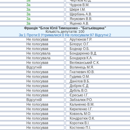
За
Чертков Ю.Д.
За
Чуднов В.М.
За
Шкіря І.М.
За
Щербань А.В.
За
Янукович В.В.
За
Яценко А.В.
Фракція “Блок Юлії Тимошенко - "Батьківщина"
Кількість депутатів: 100
За:1 Проти:0 Утрималися:0 Не голосували:97 Відсутні:2
Не голосував
Арутюнов Г.Р.
Не голосував
Білорус О.Г.
Не голосував
Боднар О.Б.
Не голосувала
Бондаренко В.Д.
Не голосувала
Бондарєв К.А.
Не голосував
Веліжанський С.К.
Відсутній
Волинець М.Я.
Не голосував
Гнаткевич Ю.В.
Не голосував
Гудима О.М.
Не голосував
Данілов В.Б.
Не голосував
Добряк Є.Д.
Не голосував
Дубіль В.О.
Не голосував
Єресько І.Г.
Відсутній
Забзалюк Р.О.
Не голосував
Кальченко В.М.
Не голосував
Кириленко І.Г.
Не голосував
Ковзель М.О.
Не голосував
Кондратюк О.К.
Не голосував
Коротюк В.І.
Не голосував
Костенко П.І.