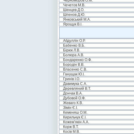
Черноморов О.М.
Чечетов М.В.
Шенцев Д.О.
Шпенов Д.Ю.
Янковський М.А.
Ярощук В.І.
Абдуллін О.Р.
Бабенко В.Б.
Бірюк Л.В.
Болюра А.В.
Бондаренко О.Ф.
Бородін В.В.
Власенко С.В.
Ганущак Ю.І.
Гринів І.О.
Давимука С.А.
Деревляний В.Т.
Дончак В.А.
Дубовой О.Ф.
Жеваго К.В.
Зімін Є.І.
Кеменяш О.М.
Кирильчук Є.І.
Кожем’якін А.А.
Корж В.Т.
Косів М.В.