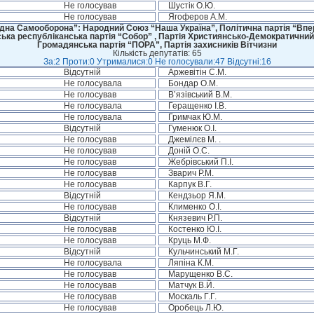
Не голосував
Шустік О.Ю.
Не голосував
Ягоферов А.М.
дна Самооборона”: Народний Союз “Наша Україна”, Політична партія “Впере
ська республіканська партія “Собор” , Партія Християнсько-Демократичний
Громадянська партія “ПОРА”, Партія захисників Вітчизни
Кількість депутатів: 65
За:2 Проти:0 Утрималися:0 Не голосували:47 Відсутні:16
Відсутній
Аржевітін С.М.
Не голосувала
Бондар О.М.
Не голосував
В’язівський В.М.
Не голосувала
Геращенко І.В.
Не голосувала
Гримчак Ю.М.
Відсутній
Гуменюк О.І.
Не голосував
Джемілєв М. .
Не голосував
Доній О.С.
Не голосував
Жебрівський П.І.
Не голосував
Зварич Р.М.
Не голосував
Карпук В.Г.
Відсутній
Кендзьор Я.М.
Не голосував
Клименко О.І.
Відсутній
Князевич Р.П.
Не голосував
Костенко Ю.І.
Не голосував
Круць М.Ф.
Відсутній
Кульчинський М.Г.
Не голосувала
Ляпіна К.М.
Не голосував
Марущенко В.С.
Не голосував
Матчук В.Й.
Не голосував
Москаль Г.Г.
Не голосував
Оробець Л.Ю.