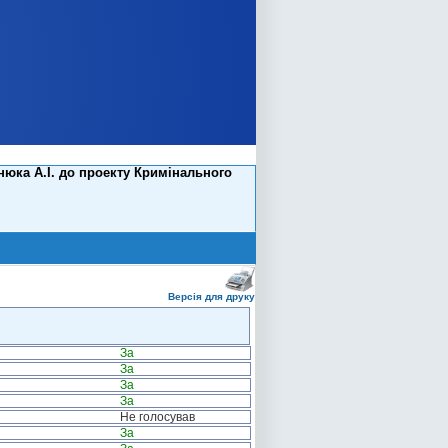
юка А.І. до проекту Кримінального
Версія для друку
За
За
За
За
Не голосував
За