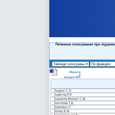
Поіменне голосування про підтрим
Зберегти
в
форматі RTF
Андрос С.О.
Ахметов Р.Л.
Баранов-Мохорт С.М.
Бахтеєва Т.Д.
Бережна І.Г.
Білаш Б.Ф.