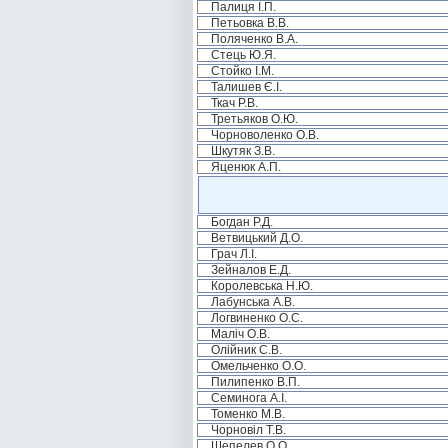
Палиця І.П.
Петьовка В.В.
Поляченко В.А.
Стець Ю.Я.
Стойко І.М.
Талишев Є.І.
Ткач Р.В.
Третьяков О.Ю.
Чорноволенко О.В.
Шкутяк З.В.
Яценюк А.П.
Богдан Р.Д.
Ветвицький Д.О.
Грач Л.І.
Зейналов Е.Д.
Королевська Н.Ю.
Лабунська А.В.
Логвиненко О.С.
Маліч О.В.
Олійник С.В.
Омельченко О.О.
Пилипенко В.П.
Семинога А.І.
Томенко М.В.
Чорновіл Т.В.
Шепелев О.О.