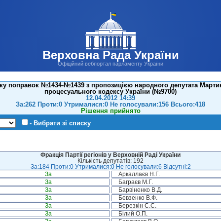
Верховна Рада України
Офіційний вебпортал парламенту України
ку поправок №1434-№1439 з пропозицією народного депутата Мартин
процесуального кодексу України (№9700)
12.04.2012 14:39
За:262 Проти:0 Утрималися:0 Не голосували:156 Всього:418
Рішення прийнято
- Вибрати зі списку
Фракція Партії регіонів у Верховній Раді України
Кількість депутатів: 192
За:184 Проти:0 Утрималися:0 Не голосували:6 Відсутні:2
За
Аркаллаєв Н.Г.
За
Баграєв М.Г.
За
Барвіненко В.Д.
За
Бевзенко В.Ф.
За
Березкін С.С.
За
Білий О.П.