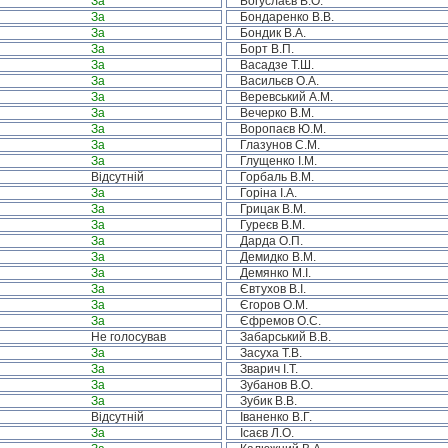
За
Богуслаєв В.О.
За
Бондаренко В.В.
За
Бондик В.А.
За
Борт В.П.
За
Васадзе Т.Ш.
За
Васильєв О.А.
За
Веревський А.М.
За
Вечерко В.М.
За
Воропаєв Ю.М.
За
Глазунов С.М.
За
Глущенко І.М.
Відсутній
Горбаль В.М.
За
Горіна І.А.
За
Грицак В.М.
За
Гуреєв В.М.
За
Дарда О.П.
За
Демидко В.М.
За
Демянко М.І.
За
Євтухов В.І.
За
Єгоров О.М.
За
Єфремов О.С.
Не голосував
Забарський В.В.
За
Засуха Т.В.
За
Зварич І.Т.
За
Зубанов В.О.
За
Зубик В.В.
Відсутній
Іваненко В.Г.
За
Ісаєв Л.О.