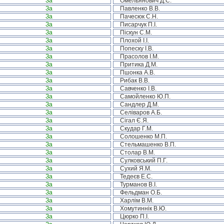
За
Омельянович Д.С.
За
Павленко В.В.
За
Пачесюк С.Н.
За
Писарчук П.І.
За
Піскун С.М.
За
Плохой І.І.
За
Попеску І.В.
За
Прасолов І.М.
За
Притика Д.М.
За
Пшонка А.В.
За
Рибак В.В.
За
Савченко І.В.
За
Самойленко Ю.П.
За
Сандлер Д.М.
За
Селіваров А.Б.
За
Сігал Є.Я.
За
Скудар Г.М.
За
Солошенко М.П.
За
Стельмашенко В.П.
За
Столар В.М.
За
Сулковський П.Г.
За
Сухий Я.М.
За
Тедеєв Е.С.
За
Турманов В.І.
За
Фельдман О.Б.
За
Харлім В.М.
За
Хомутиннік В.Ю.
За
Цюрко П.І.