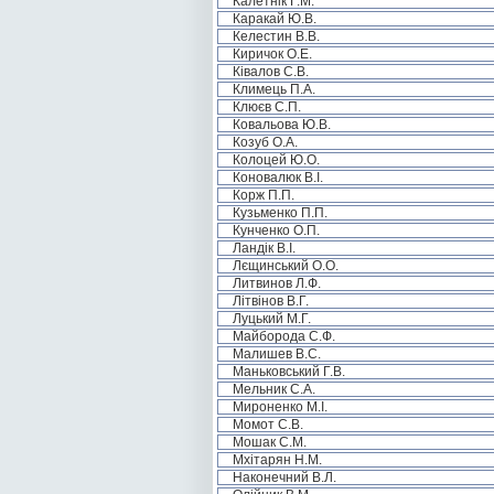
Калетнік Г.М.
Каракай Ю.В.
Келестин В.В.
Киричок О.Е.
Ківалов С.В.
Климець П.А.
Клюєв С.П.
Ковальова Ю.В.
Козуб О.А.
Колоцей Ю.О.
Коновалюк В.І.
Корж П.П.
Кузьменко П.П.
Кунченко О.П.
Ландік В.І.
Лєщинський О.О.
Литвинов Л.Ф.
Літвінов В.Г.
Луцький М.Г.
Майборода С.Ф.
Малишев В.С.
Маньковський Г.В.
Мельник С.А.
Мироненко М.І.
Момот С.В.
Мошак С.М.
Мхітарян Н.М.
Наконечний В.Л.