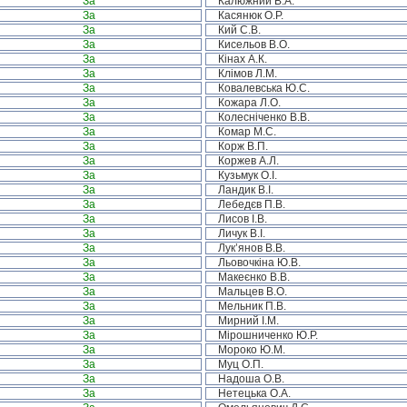
За
Калюжний В.А.
За
Касянюк О.Р.
За
Кий С.В.
За
Кисельов В.О.
За
Кінах А.К.
За
Клімов Л.М.
За
Ковалевська Ю.С.
За
Кожара Л.О.
За
Колесніченко В.В.
За
Комар М.С.
За
Корж В.П.
За
Коржев А.Л.
За
Кузьмук О.І.
За
Ландик В.І.
За
Лебедєв П.В.
За
Лисов І.В.
За
Личук В.І.
За
Лук’янов В.В.
За
Льовочкіна Ю.В.
За
Макеєнко В.В.
За
Мальцев В.О.
За
Мельник П.В.
За
Мирний І.М.
За
Мірошниченко Ю.Р.
За
Мороко Ю.М.
За
Муц О.П.
За
Надоша О.В.
За
Нетецька О.А.