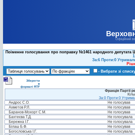
Верховн
Офіційний в
Поіменне голосування про поправку №1461 народного депутата Ш
1
За:6 Проти:0 Утримал
Ріш
- Вибрати зі списк
Зберегти
в
форматі RTF
Фракція Партії р
Кіль
За:0 Проти:0 Утримал
Андрос С.О.
Не голосував
Ахметов Р.Л.
Не голосував
Баранов-Мохорт С.М.
Не голосував
Бахтеєва Т.Д.
Не голосувала
Бережна І.Г.
Не голосувала
Білаш Б.Ф.
Не голосував
Богословська І.Г.
Не голосувала