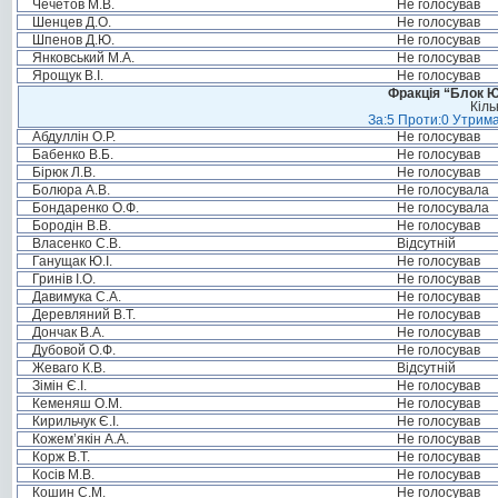
Чечетов М.В.
Не голосував
Шенцев Д.О.
Не голосував
Шпенов Д.Ю.
Не голосував
Янковський М.А.
Не голосував
Ярощук В.І.
Не голосував
Фракція “Блок Ю
Кіль
За:5 Проти:0 Утрима
Абдуллін О.Р.
Не голосував
Бабенко В.Б.
Не голосував
Бірюк Л.В.
Не голосував
Болюра А.В.
Не голосувала
Бондаренко О.Ф.
Не голосувала
Бородін В.В.
Не голосував
Власенко С.В.
Відсутній
Ганущак Ю.І.
Не голосував
Гринів І.О.
Не голосував
Давимука С.А.
Не голосував
Деревляний В.Т.
Не голосував
Дончак В.А.
Не голосував
Дубовой О.Ф.
Не голосував
Жеваго К.В.
Відсутній
Зімін Є.І.
Не голосував
Кеменяш О.М.
Не голосував
Кирильчук Є.І.
Не голосував
Кожем’якін А.А.
Не голосував
Корж В.Т.
Не голосував
Косів М.В.
Не голосував
Кошин С.М.
Не голосував