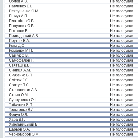
Орлов А.В.
Не голосував
Павленко Е.І.
Не голосував
Пеклушенко О.М.
Не голосував
Пінчук А.П.
Не голосував
Плотніков О.В.
Не голосував
Полунєєв Ю.В.
Не голосував
Потапов В.І.
Не голосував
Пригодський А.В.
Не голосував
Прутнік Е.А.
Не голосував
Рева Д.О.
Не голосував
Романюк М.П.
Не голосував
Савчук О.В.
Не голосував
Самофалов Г.Г.
Не голосував
Святаш Д.В.
Не голосував
Синиця А.М.
Не голосував
Скубенко В.П.
Не голосував
Смітюх Г.Є.
Не голосував
Солтус П.С.
Не голосував
Степаненко А.А.
Не голосував
Стоян О.М.
Не голосував
Супруненко О.І.
Не голосував
Табачник Я.П.
Не голосував
Толстенко В.Л.
Не голосував
Федун О.Л.
Не голосував
Хара В.Г.
Не голосував
Хмельницький В.І.
Не голосував
Царьов О.А.
Не голосував
Черноморов О.М.
Не голосував