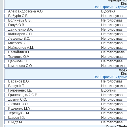
Фракція Ком
Кіл
За:0 Проти:0 Утрима
Александровська А.О.
Відсутня
Бабурін О.В.
Не голосував
Волинець Є.В.
Не голосував
Голуб О.В.
Не голосував
Даниленко В.А.
Не голосував
Кілінкаров С.П.
Не голосував
Лещенко В.О.
Не голосував
Матвєєв В.Г.
Не голосував
Найдьонов А.М.
Не голосував
Самойлик К.С.
Не голосувала
Ткаченко О.М.
Не голосував
Царьков Є.І.
Не голосував
Шмельова С.О.
Не голосувала
Фрак
Кіл
За:0 Проти:0 Утрима
Баранов В.О.
Не голосував
Ващук К.Т.
Не голосувала
Головченко І.Б.
Відсутній
Гриневецький С.Р.
Не голосував
Довгий С.О.
Не голосував
Литвин Ю.О.
Не голосував
Рудченко М.М.
Не голосував
Терещук С.М.
Не голосував
Шаров І.Ф.
Не голосував
Шмідт М.О.
Не голосував
Група "Реф