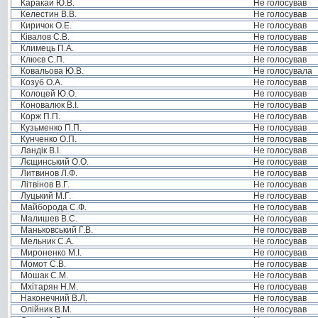
Каракай Ю.В.
Не голосував
Келестин В.В.
Не голосував
Киричок О.Е.
Не голосував
Ківалов С.В.
Не голосував
Климець П.А.
Не голосував
Клюєв С.П.
Не голосував
Ковальова Ю.В.
Не голосувала
Козуб О.А.
Не голосував
Колоцей Ю.О.
Не голосував
Коновалюк В.І.
Не голосував
Корж П.П.
Не голосував
Кузьменко П.П.
Не голосував
Кунченко О.П.
Не голосував
Ландік В.І.
Не голосував
Лєщинський О.О.
Не голосував
Литвинов Л.Ф.
Не голосував
Літвінов В.Г.
Не голосував
Луцький М.Г.
Не голосував
Майборода С.Ф.
Не голосував
Малишев В.С.
Не голосував
Маньковський Г.В.
Не голосував
Мельник С.А.
Не голосував
Мироненко М.І.
Не голосував
Момот С.В.
Не голосував
Мошак С.М.
Не голосував
Мхітарян Н.М.
Не голосував
Наконечний В.Л.
Не голосував
Олійник В.М.
Не голосував