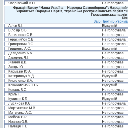
Яворівський В.О.
Не голосував
Фракція Блоку “Наша Україна – Народна Самооборона”: Народний Со
Українська Народна Партія, Українська республіканська партія “
Громадянська партія 
Кіл
За:0 Проти:0 Утримал
Ар’єв В.І.
Відсутній
Білозір О.В.
Не голосувала
Василенко С.В.
Не голосував
Герасим’юк О.В.
Не голосувала
Григорович Л.С.
Не голосувала
Гриценко А.С.
Відсутній
Давиденко А.А.
Не голосував
Джоджик Я.І.
Не голосував
Жванія Д.В.
Не голосував
Заєць І.О.
Не голосував
Кармазін Ю.А.
Не голосував
Катеринчук М.Д.
Відсутній
Кириленко В.А.
Не голосував
Ключковський Ю.Б.
Відсутній
Коваль В.С.
Не голосував
Кріль І.І.
Не голосував
Куликов К.Б.
Відсутній
Лук’янова К.Є.
Не голосувала
Мартиненко М.В.
Не голосував
Матвієнко А.С.
Не голосував
Мойсик В.Р.
Не голосував
Новіков О.В.
Не голосував
Палиця І.П.
Не голосував