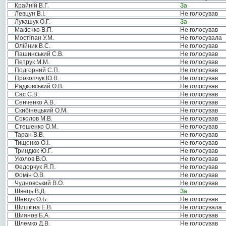
Крайній В.Г.
За
Левцун В.І.
Не голосував
Лукашук О.Г.
За
Макієнко В.П.
Не голосував
Мостіпан У.М.
Не голосувала
Олійник В.С.
Не голосував
Пашинський С.В.
Не голосував
Петрук М.М.
Не голосував
Подгорний С.П.
Не голосував
Прокопчук Ю.В.
Не голосував
Радковський О.В.
Не голосував
Сас С.В.
Не голосував
Сенченко А.В.
Не голосував
Скибінецький О.М.
Не голосував
Соколов М.В.
Не голосував
Стешенко О.М.
Не голосував
Таран В.В.
Не голосував
Тищенко О.І.
Не голосував
Триндюк Ю.Г.
Не голосував
Уколов В.О.
Не голосував
Федорчук Я.П.
Не голосував
Фомін О.В.
Не голосував
Чудновський В.О.
Не голосував
Швець В.Д.
За
Шевчук О.Б.
Не голосував
Шишкіна Е.В.
Не голосувала
Шиянов Б.А.
Не голосував
Шлемко Д.В.
Не голосував