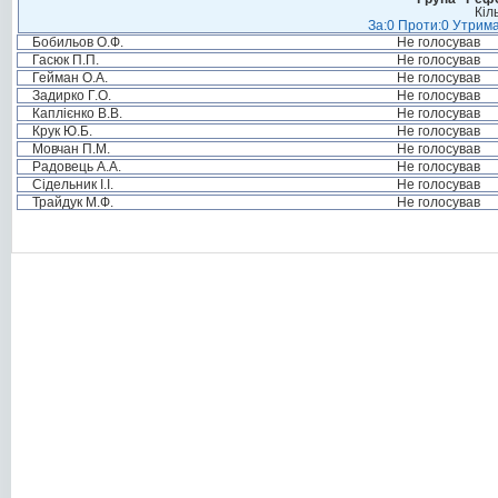
Кіл
За:0 Проти:0 Утрима
Бобильов О.Ф.
Не голосував
Гасюк П.П.
Не голосував
Гейман О.А.
Не голосував
Задирко Г.О.
Не голосував
Каплієнко В.В.
Не голосував
Крук Ю.Б.
Не голосував
Мовчан П.М.
Не голосував
Радовець А.А.
Не голосував
Сідельник І.І.
Не голосував
Трайдук М.Ф.
Не голосував