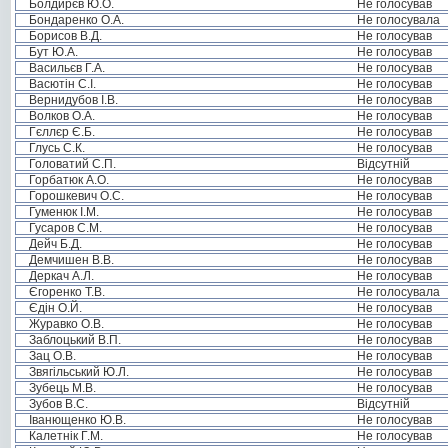
Болдирєв Ю.О.
Не голосував
Бондаренко О.А.
Не голосувала
Борисов В.Д.
Не голосував
Бут Ю.А.
Не голосував
Васильєв Г.А.
Не голосував
Васютін С.І.
Не голосував
Вернидубов І.В.
Не голосував
Волков О.А.
Не голосував
Гєллєр Є.Б.
Не голосував
Глусь С.К.
Не голосував
Головатий С.П.
Відсутній
Горбатюк А.О.
Не голосував
Горошкевич О.С.
Не голосував
Гуменюк І.М.
Не голосував
Гусаров С.М.
Не голосував
Дейч Б.Д.
Не голосував
Демчишен В.В.
Не голосував
Деркач А.Л.
Не голосував
Єгоренко Т.В.
Не голосувала
Єдін О.Й.
Не голосував
Журавко О.В.
Не голосував
Заблоцький В.П.
Не голосував
Зац О.В.
Не голосував
Звягільський Ю.Л.
Не голосував
Зубець М.В.
Не голосував
Зубов В.С.
Відсутній
Іванющенко Ю.В.
Не голосував
Калетнік Г.М.
Не голосував