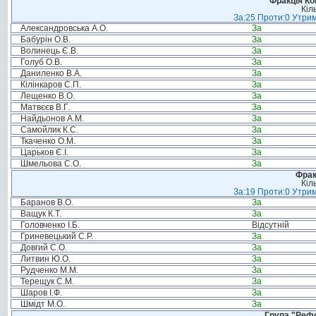
Фракція Ком
Кіл
За:25 Проти:0 Утрим
Александровська А.О.
За
Бабурін О.В.
За
Волинець Є.В.
За
Голуб О.В.
За
Даниленко В.А.
За
Кілінкаров С.П.
За
Лещенко В.О.
За
Матвєєв В.Г.
За
Найдьонов А.М.
За
Самойлик К.С.
За
Ткаченко О.М.
За
Царьков Є.І.
За
Шмельова С.О.
За
Фрак
Кіл
За:19 Проти:0 Утрим
Баранов В.О.
За
Ващук К.Т.
За
Головченко І.Б.
Відсутній
Гриневецький С.Р.
За
Довгий С.О.
За
Литвин Ю.О.
За
Рудченко М.М.
За
Терещук С.М.
За
Шаров І.Ф.
За
Шмідт М.О.
За
Група "Реф