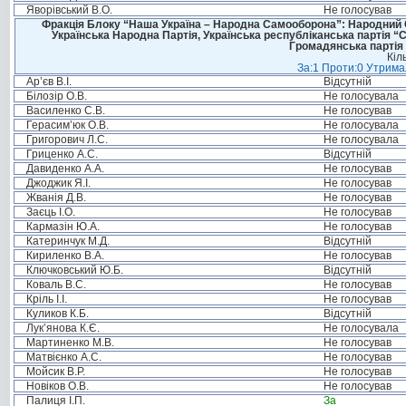
Яворівський В.О.
Не голосував
Фракція Блоку “Наша Україна – Народна Самооборона”: Народний Со
Українська Народна Партія, Українська республіканська партія “
Громадянська партія 
Кіл
За:1 Проти:0 Утримал
Ар’єв В.І.
Відсутній
Білозір О.В.
Не голосувала
Василенко С.В.
Не голосував
Герасим’юк О.В.
Не голосувала
Григорович Л.С.
Не голосувала
Гриценко А.С.
Відсутній
Давиденко А.А.
Не голосував
Джоджик Я.І.
Не голосував
Жванія Д.В.
Не голосував
Заєць І.О.
Не голосував
Кармазін Ю.А.
Не голосував
Катеринчук М.Д.
Відсутній
Кириленко В.А.
Не голосував
Ключковський Ю.Б.
Відсутній
Коваль В.С.
Не голосував
Кріль І.І.
Не голосував
Куликов К.Б.
Відсутній
Лук’янова К.Є.
Не голосувала
Мартиненко М.В.
Не голосував
Матвієнко А.С.
Не голосував
Мойсик В.Р.
Не голосував
Новіков О.В.
Не голосував
Палиця І.П.
За