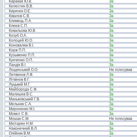
Каракай Ю.В.
За
Келестин В.В.
За
Киричок О.Е.
За
Ківалов С.В.
За
Климець П.А.
За
Клюєв С.П.
За
Ковальова Ю.В.
За
Козуб О.А.
За
Колоцей Ю.О.
За
Коновалюк В.І.
За
Корж П.П.
За
Кузьменко П.П.
За
Кунченко О.П.
За
Ландік В.І.
За
Лєщинський О.О.
Не голосував
Литвинов Л.Ф.
За
Літвінов В.Г.
За
Луцький М.Г.
За
Майборода С.Ф.
За
Малишев В.С.
За
Маньковський Г.В.
За
Мельник С.А.
За
Мироненко М.І.
За
Момот С.В.
За
Мошак С.М.
Не голосував
Мхітарян Н.М.
За
Наконечний В.Л.
За
Олійник В.М.
За