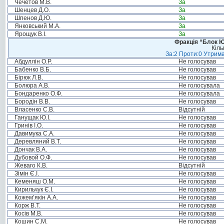
Чечетов М.В.
За
Шенцев Д.О.
За
Шпенов Д.Ю.
За
Янковський М.А.
За
Ярощук В.І.
За
Фракція “Блок Ю
Кіль
За:2 Проти:0 Утрима
Абдуллін О.Р.
Не голосував
Бабенко В.Б.
Не голосував
Бірюк Л.В.
Не голосував
Болюра А.В.
Не голосувала
Бондаренко О.Ф.
Не голосувала
Бородін В.В.
Не голосував
Власенко С.В.
Відсутній
Ганущак Ю.І.
Не голосував
Гринів І.О.
Не голосував
Давимука С.А.
Не голосував
Деревляний В.Т.
Не голосував
Дончак В.А.
Не голосував
Дубовой О.Ф.
Не голосував
Жеваго К.В.
Відсутній
Зімін Є.І.
Не голосував
Кеменяш О.М.
Не голосував
Кирильчук Є.І.
Не голосував
Кожем’якін А.А.
Не голосував
Корж В.Т.
Не голосував
Косів М.В.
Не голосував
Кошин С.М.
Не голосував