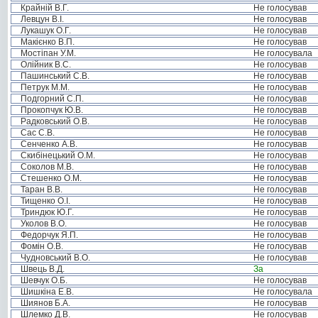
Крайній В.Г.
Не голосував
Левцун В.І.
Не голосував
Лукашук О.Г.
Не голосував
Макієнко В.П.
Не голосував
Мостіпан У.М.
Не голосувала
Олійник В.С.
Не голосував
Пашинський С.В.
Не голосував
Петрук М.М.
Не голосував
Подгорний С.П.
Не голосував
Прокопчук Ю.В.
Не голосував
Радковський О.В.
Не голосував
Сас С.В.
Не голосував
Сенченко А.В.
Не голосував
Скибінецький О.М.
Не голосував
Соколов М.В.
Не голосував
Стешенко О.М.
Не голосував
Таран В.В.
Не голосував
Тищенко О.І.
Не голосував
Триндюк Ю.Г.
Не голосував
Уколов В.О.
Не голосував
Федорчук Я.П.
Не голосував
Фомін О.В.
Не голосував
Чудновський В.О.
Не голосував
Швець В.Д.
За
Шевчук О.Б.
Не голосував
Шишкіна Е.В.
Не голосувала
Шиянов Б.А.
Не голосував
Шлемко Д.В.
Не голосував