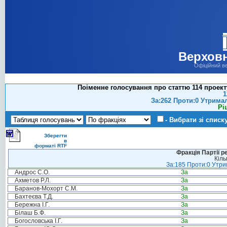
Верховн
Офіційний в
Поіменне голосування про статтю 114 проект
1
За:262 Проти:0 Утрима
Рі
- Вибрати зі списк
Зберегти
в
форматі RTF
Фракція Партії р
Кіль
За:185 Проти:0 Утрим
Андрос С.О.
За
Ахметов Р.Л.
За
Баранов-Мохорт С.М.
За
Бахтеєва Т.Д.
За
Бережна І.Г.
За
Білаш Б.Ф.
За
Богословська І.Г.
За