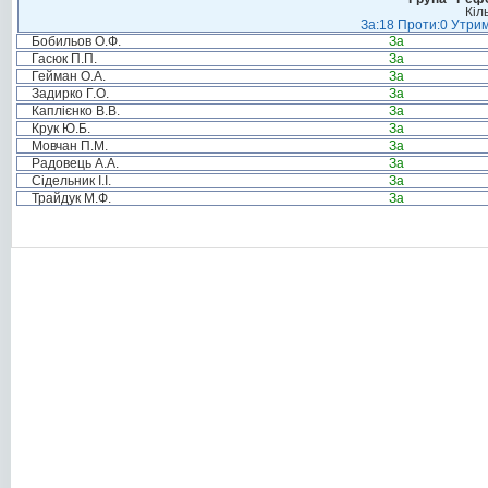
Кіл
За:18 Проти:0 Утрим
Бобильов О.Ф.
За
Гасюк П.П.
За
Гейман О.А.
За
Задирко Г.О.
За
Каплієнко В.В.
За
Крук Ю.Б.
За
Мовчан П.М.
За
Радовець А.А.
За
Сідельник І.І.
За
Трайдук М.Ф.
За