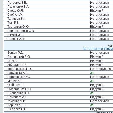
Петьовка В.В.
Не голосував
Поляченко В.А.
Не голосував
Стець Ю.Я.
Відсутній
Стойко І.М.
Не голосував
Талишев Є.І.
Не голосував
Ткач Р.В.
Не голосував
Третьяков О.Ю.
Відсутній
Чорноволенко О.В.
Не голосував
Шкутяк З.В.
Не голосував
Яценюк А.П.
Не голосував
Кіл
За:12 Проти:0 Утрима
Богдан Р.Д.
Не голосував
Ветвицький Д.О.
Відсутній
Грач Л.І.
Відсутній
Зейналов Е.Д.
Відсутній
Королевська Н.Ю.
Не голосувала
Лабунська А.В.
За
Логвиненко О.С.
Не голосував
Маліч О.В.
За
Олійник С.В.
Відсутній
Омельченко О.О.
Відсутній
Пилипенко В.П.
За
Семинога А.І.
Відсутній
Томенко М.В.
Не голосував
Чорновіл Т.В.
За
Шепелев О.О.
Відсутній