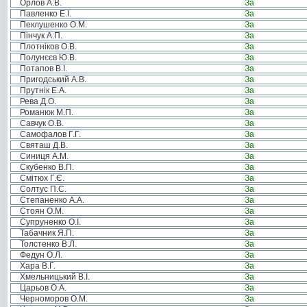
Орлов А.В.
За
Павленко Е.І.
За
Пеклушенко О.М.
За
Пінчук А.П.
За
Плотніков О.В.
За
Полунєєв Ю.В.
За
Потапов В.І.
За
Пригодський А.В.
За
Прутнік Е.А.
За
Рева Д.О.
За
Романюк М.П.
За
Савчук О.В.
За
Самофалов Г.Г.
За
Святаш Д.В.
За
Синиця А.М.
За
Скубенко В.П.
За
Смітюх Г.Є.
За
Солтус П.С.
За
Степаненко А.А.
За
Стоян О.М.
За
Супруненко О.І.
За
Табачник Я.П.
За
Толстенко В.Л.
За
Федун О.Л.
За
Хара В.Г.
За
Хмельницький В.І.
За
Царьов О.А.
За
Черноморов О.М.
За