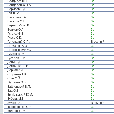
Болдирєв Ю.О.
За
Бондаренко О.А.
За
Борисов В.Д.
За
Бут Ю.А.
За
Васильєв Г.А.
За
Васютін С.І.
За
Вернидубов І.В.
За
Волков О.А.
За
Гєллєр Є.Б.
За
Глусь С.К.
За
Головатий С.П.
Відсутній
Горбатюк А.О.
За
Горошкевич О.С.
За
Гуменюк І.М.
За
Гусаров С.М.
За
Дейч Б.Д.
За
Демчишен В.В.
За
Деркач А.Л.
За
Єгоренко Т.В.
За
Єдін О.Й.
За
Журавко О.В.
За
Заблоцький В.П.
За
Зац О.В.
За
Звягільський Ю.Л.
За
Зубець М.В.
За
Зубов В.С.
Відсутній
Іванющенко Ю.В.
За
Калетнік Г.М.
За