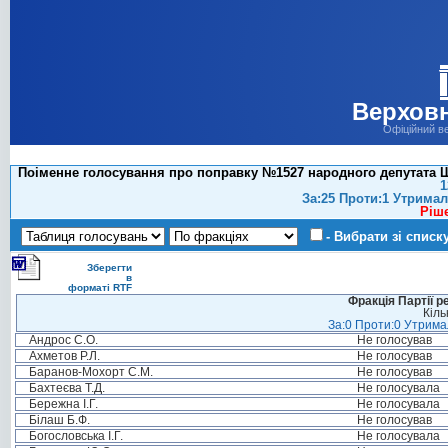
Верховн
Офіційний в
Поіменне голосування про поправку №1527 народного депутата Ш
1
За:25 Проти:1 Утримал
Ріш
- Вибрати зі списк
Зберегти
в
форматі RTF
Фракція Партії р
Кіль
За:0 Проти:0 Утримал
Андрос С.О.
Не голосував
Ахметов Р.Л.
Не голосував
Баранов-Мохорт С.М.
Не голосував
Бахтеєва Т.Д.
Не голосувала
Бережна І.Г.
Не голосувала
Білаш Б.Ф.
Не голосував
Богословська І.Г.
Не голосувала