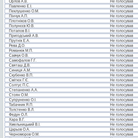
Орлов А.В.
Не голосував
Павленко Е.І.
Не голосував
Пеклушенко О.М.
Не голосував
Пінчук А.П.
Не голосував
Плотніков О.В.
Не голосував
Полунєєв Ю.В.
Не голосував
Потапов В.І.
Не голосував
Пригодський А.В.
Не голосував
Прутнік Е.А.
Не голосував
Рева Д.О.
Не голосував
Романюк М.П.
Не голосував
Савчук О.В.
Не голосував
Самофалов Г.Г.
Не голосував
Святаш Д.В.
Не голосував
Синиця А.М.
Не голосував
Скубенко В.П.
Не голосував
Смітюх Г.Є.
Не голосував
Солтус П.С.
Не голосував
Степаненко А.А.
Не голосував
Стоян О.М.
Не голосував
Супруненко О.І.
Не голосував
Табачник Я.П.
Не голосував
Толстенко В.Л.
Не голосував
Федун О.Л.
Не голосував
Хара В.Г.
Не голосував
Хмельницький В.І.
Не голосував
Царьов О.А.
Не голосував
Черноморов О.М.
Не голосував