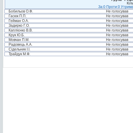
Кіл
За:0 Проти:0 Утрима
Бобильов О.Ф.
Не голосував
Гасюк П.П.
Не голосував
Гейман О.А.
Не голосував
Задирко Г.О.
Не голосував
Каплієнко В.В.
Не голосував
Крук Ю.Б.
Не голосував
Мовчан П.М.
Не голосував
Радовець А.А.
Не голосував
Сідельник І.І.
Не голосував
Трайдук М.Ф.
Не голосував