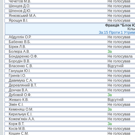
Чечетов М.В.
Не голосував
Шенцев Д.О.
Не голосував
Шпенов Д.Ю.
Не голосував
Янковський М.А.
Не голосував
Ярощук В.І.
Не голосував
Фракція “Блок Ю
Кіль
За:15 Проти:1 Утрима
Абдуллін О.Р.
Не голосував
Бабенко В.Б.
Не голосував
Бірюк Л.В.
Не голосував
Болюра А.В.
За
Бондаренко О.Ф.
Не голосувала
Бородін В.В.
Не голосував
Власенко С.В.
Відсутній
Ганущак Ю.І.
Не голосував
Гринів І.О.
Не голосував
Давимука С.А.
Не голосував
Деревляний В.Т.
Не голосував
Дончак В.А.
Не голосував
Дубовой О.Ф.
За
Жеваго К.В.
Відсутній
Зімін Є.І.
Не голосував
Кеменяш О.М.
За
Кирильчук Є.І.
Не голосував
Кожем’якін А.А.
Не голосував
Корж В.Т.
За
Косів М.В.
Не голосував
Кошин С.М.
Не голосував