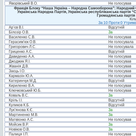
Яворівський В.О.
Не голосував
Фракція Блоку “Наша Україна – Народна Самооборона”: Народний Со
Українська Народна Партія, Українська республіканська партія “
Громадянська партія 
Кіл
За:10 Проти:0 Утрима
Ар’єв В.І.
Відсутній
Білозір О.В.
За
Василенко С.В.
Не голосував
Герасим’юк О.В.
Не голосувала
Григорович Л.С.
Не голосувала
Гриценко А.С.
Відсутній
Давиденко А.А.
Не голосував
Джоджик Я.І.
Не голосував
Жванія Д.В.
Не голосував
Заєць І.О.
Не голосував
Кармазін Ю.А.
Не голосував
Катеринчук М.Д.
Відсутній
Кириленко В.А.
Не голосував
Ключковський Ю.Б.
Не голосував
Коваль В.С.
За
Кріль І.І.
Відсутній
Куликов К.Б.
Відсутній
Лук’янова К.Є.
За
Мартиненко М.В.
За
Матвієнко А.С.
Не голосував
Мойсик В.Р.
За
Новіков О.В.
За
Палиця І.П.
Не голосував