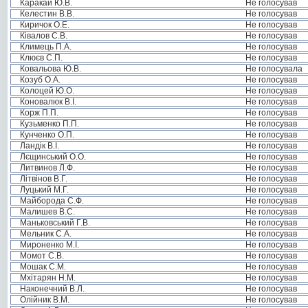
Каракай Ю.В.
Не голосував
Келестин В.В.
Не голосував
Киричок О.Е.
Не голосував
Ківалов С.В.
Не голосував
Климець П.А.
Не голосував
Клюєв С.П.
Не голосував
Ковальова Ю.В.
Не голосувала
Козуб О.А.
Не голосував
Колоцей Ю.О.
Не голосував
Коновалюк В.І.
Не голосував
Корж П.П.
Не голосував
Кузьменко П.П.
Не голосував
Кунченко О.П.
Не голосував
Ландік В.І.
Не голосував
Лєщинський О.О.
Не голосував
Литвинов Л.Ф.
Не голосував
Літвінов В.Г.
Не голосував
Луцький М.Г.
Не голосував
Майборода С.Ф.
Не голосував
Малишев В.С.
Не голосував
Маньковський Г.В.
Не голосував
Мельник С.А.
Не голосував
Мироненко М.І.
Не голосував
Момот С.В.
Не голосував
Мошак С.М.
Не голосував
Мхітарян Н.М.
Не голосував
Наконечний В.Л.
Не голосував
Олійник В.М.
Не голосував