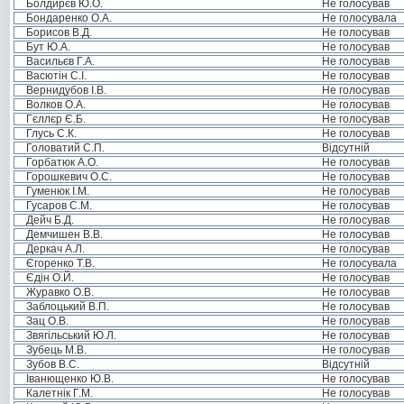
Болдирєв Ю.О.
Не голосував
Бондаренко О.А.
Не голосувала
Борисов В.Д.
Не голосував
Бут Ю.А.
Не голосував
Васильєв Г.А.
Не голосував
Васютін С.І.
Не голосував
Вернидубов І.В.
Не голосував
Волков О.А.
Не голосував
Гєллєр Є.Б.
Не голосував
Глусь С.К.
Не голосував
Головатий С.П.
Відсутній
Горбатюк А.О.
Не голосував
Горошкевич О.С.
Не голосував
Гуменюк І.М.
Не голосував
Гусаров С.М.
Не голосував
Дейч Б.Д.
Не голосував
Демчишен В.В.
Не голосував
Деркач А.Л.
Не голосував
Єгоренко Т.В.
Не голосувала
Єдін О.Й.
Не голосував
Журавко О.В.
Не голосував
Заблоцький В.П.
Не голосував
Зац О.В.
Не голосував
Звягільський Ю.Л.
Не голосував
Зубець М.В.
Не голосував
Зубов В.С.
Відсутній
Іванющенко Ю.В.
Не голосував
Калетнік Г.М.
Не голосував