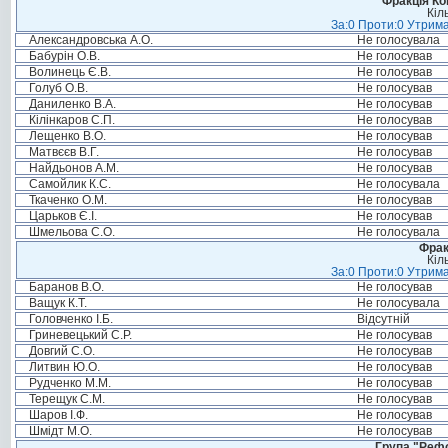
Фракція Ком
Кіл
За:0 Проти:0 Утрима
Александровська А.О.
Не голосувала
Бабурін О.В.
Не голосував
Волинець Є.В.
Не голосував
Голуб О.В.
Не голосував
Даниленко В.А.
Не голосував
Кілінкаров С.П.
Не голосував
Лещенко В.О.
Не голосував
Матвєєв В.Г.
Не голосував
Найдьонов А.М.
Не голосував
Самойлик К.С.
Не голосувала
Ткаченко О.М.
Не голосував
Царьков Є.І.
Не голосував
Шмельова С.О.
Не голосувала
Фрак
Кіл
За:0 Проти:0 Утрима
Баранов В.О.
Не голосував
Ващук К.Т.
Не голосувала
Головченко І.Б.
Відсутній
Гриневецький С.Р.
Не голосував
Довгий С.О.
Не голосував
Литвин Ю.О.
Не голосував
Рудченко М.М.
Не голосував
Терещук С.М.
Не голосував
Шаров І.Ф.
Не голосував
Шмідт М.О.
Не голосував
Група "Реф