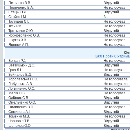
Петьовка В.В.
Відсутній
Поляченко В.А.
Не голосував
Стець Ю.Я.
Відсутній
Стойко І.М.
За
Талишев Є.І.
Не голосував
Ткач Р.В.
Не голосував
Третьяков О.Ю.
Відсутній
Чорноволенко О.В.
Не голосував
Шкутяк З.В.
Не голосував
Яценюк А.П.
Не голосував
Кіл
За:0 Проти:0 Утримал
Богдан Р.Д.
Не голосував
Ветвицький Д.О.
Відсутній
Грач Л.І.
Не голосував
Зейналов Е.Д.
Відсутній
Королевська Н.Ю.
Не голосувала
Лабунська А.В.
Не голосувала
Логвиненко О.С.
Не голосував
Маліч О.В.
Не голосував
Олійник С.В.
Відсутній
Омельченко О.О.
Відсутній
Пилипенко В.П.
Не голосував
Семинога А.І.
Відсутній
Томенко М.В.
Не голосував
Чорновіл Т.В.
Відсутній
Шепелев О.О.
Відсутній