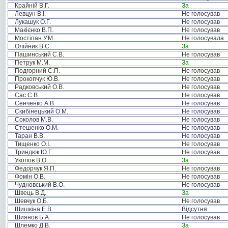
Крайній В.Г.
За
Левцун В.І.
Не голосував
Лукашук О.Г.
Не голосував
Макієнко В.П.
Не голосував
Мостіпан У.М.
Не голосувала
Олійник В.С.
За
Пашинський С.В.
Не голосував
Петрук М.М.
За
Подгорний С.П.
Не голосував
Прокопчук Ю.В.
Не голосував
Радковський О.В.
Не голосував
Сас С.В.
Не голосував
Сенченко А.В.
Не голосував
Скибінецький О.М.
Не голосував
Соколов М.В.
Не голосував
Стешенко О.М.
Не голосував
Таран В.В.
Не голосував
Тищенко О.І.
Не голосував
Триндюк Ю.Г.
Не голосував
Уколов В.О.
За
Федорчук Я.П.
Не голосував
Фомін О.В.
Не голосував
Чудновський В.О.
Не голосував
Швець В.Д.
За
Шевчук О.Б.
Не голосував
Шишкіна Е.В.
Відсутня
Шиянов Б.А.
Не голосував
Шлемко Д.В.
За