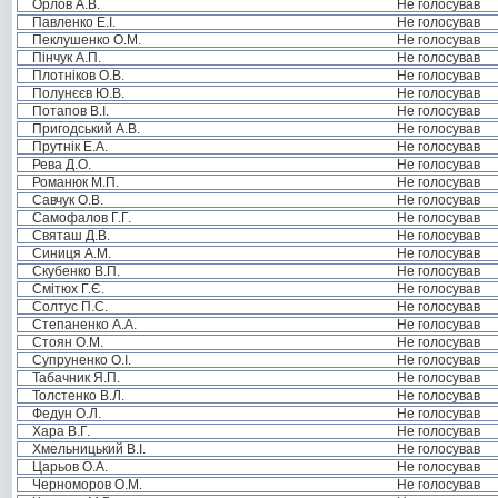
Орлов А.В.
Не голосував
Павленко Е.І.
Не голосував
Пеклушенко О.М.
Не голосував
Пінчук А.П.
Не голосував
Плотніков О.В.
Не голосував
Полунєєв Ю.В.
Не голосував
Потапов В.І.
Не голосував
Пригодський А.В.
Не голосував
Прутнік Е.А.
Не голосував
Рева Д.О.
Не голосував
Романюк М.П.
Не голосував
Савчук О.В.
Не голосував
Самофалов Г.Г.
Не голосував
Святаш Д.В.
Не голосував
Синиця А.М.
Не голосував
Скубенко В.П.
Не голосував
Смітюх Г.Є.
Не голосував
Солтус П.С.
Не голосував
Степаненко А.А.
Не голосував
Стоян О.М.
Не голосував
Супруненко О.І.
Не голосував
Табачник Я.П.
Не голосував
Толстенко В.Л.
Не голосував
Федун О.Л.
Не голосував
Хара В.Г.
Не голосував
Хмельницький В.І.
Не голосував
Царьов О.А.
Не голосував
Черноморов О.М.
Не голосував