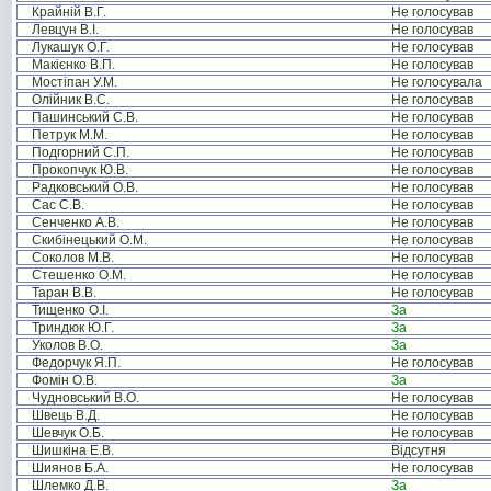
Крайній В.Г.
Не голосував
Левцун В.І.
Не голосував
Лукашук О.Г.
Не голосував
Макієнко В.П.
Не голосував
Мостіпан У.М.
Не голосувала
Олійник В.С.
Не голосував
Пашинський С.В.
Не голосував
Петрук М.М.
Не голосував
Подгорний С.П.
Не голосував
Прокопчук Ю.В.
Не голосував
Радковський О.В.
Не голосував
Сас С.В.
Не голосував
Сенченко А.В.
Не голосував
Скибінецький О.М.
Не голосував
Соколов М.В.
Не голосував
Стешенко О.М.
Не голосував
Таран В.В.
Не голосував
Тищенко О.І.
За
Триндюк Ю.Г.
За
Уколов В.О.
За
Федорчук Я.П.
Не голосував
Фомін О.В.
За
Чудновський В.О.
Не голосував
Швець В.Д.
Не голосував
Шевчук О.Б.
Не голосував
Шишкіна Е.В.
Відсутня
Шиянов Б.А.
Не голосував
Шлемко Д.В.
За