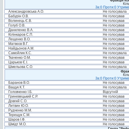
Фракція Ком
Кіл
За:0 Проти:0 Утрима
Александровська А.О.
Не голосувала
Бабурін О.В.
Не голосував
Волинець Є.В.
Не голосував
Голуб О.В.
Не голосував
Даниленко В.А.
Не голосував
Кілінкаров С.П.
Не голосував
Лещенко В.О.
Не голосував
Матвєєв В.Г.
Не голосував
Найдьонов А.М.
Не голосував
Самойлик К.С.
Не голосувала
Ткаченко О.М.
Не голосував
Царьков Є.І.
Не голосував
Шмельова С.О.
Не голосувала
Фрак
Кіл
За:0 Проти:0 Утрима
Баранов В.О.
Не голосував
Ващук К.Т.
Не голосувала
Головченко І.Б.
Відсутній
Гриневецький С.Р.
Не голосував
Довгий С.О.
Не голосував
Литвин Ю.О.
Не голосував
Рудченко М.М.
Не голосував
Терещук С.М.
Не голосував
Шаров І.Ф.
Не голосував
Шмідт М.О.
Не голосував
Група "Реф