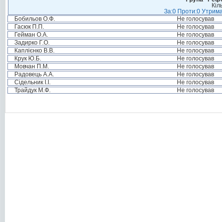
Кіл
За:0 Проти:0 Утрима
Бобильов О.Ф.
Не голосував
Гасюк П.П.
Не голосував
Гейман О.А.
Не голосував
Задирко Г.О.
Не голосував
Каплієнко В.В.
Не голосував
Крук Ю.Б.
Не голосував
Мовчан П.М.
Не голосував
Радовець А.А.
Не голосував
Сідельник І.І.
Не голосував
Трайдук М.Ф.
Не голосував