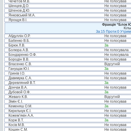
Чечетов М.В.
Не голосував
Шенцев Д.О.
Не голосував
Шпенов Д.Ю.
Не голосував
Янковський М.А.
Не голосував
Ярощук В.І.
Не голосував
Фракція “Блок Ю
Кіль
За:15 Проти:0 Утрима
Абдуллін О.Р.
Не голосував
Бабенко В.Б.
Не голосував
Бірюк Л.В.
За
Болюра А.В.
Не голосувала
Бондаренко О.Ф.
Не голосувала
Бородін В.В.
Не голосував
Власенко С.В.
Відсутній
Ганущак Ю.І.
За
Гринів І.О.
Не голосував
Давимука С.А.
Не голосував
Деревляний В.Т.
За
Дончак В.А.
Не голосував
Дубовой О.Ф.
За
Жеваго К.В.
Відсутній
Зімін Є.І.
Не голосував
Кеменяш О.М.
За
Кирильчук Є.І.
Не голосував
Кожем’якін А.А.
Не голосував
Корж В.Т.
За
Косів М.В.
Не голосував
Кошин С.М.
Не голосував