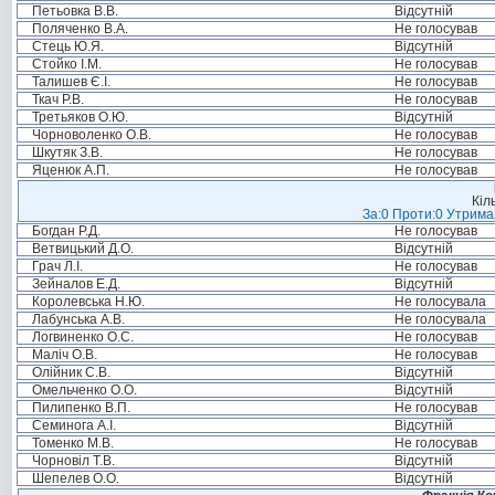
Петьовка В.В.
Відсутній
Поляченко В.А.
Не голосував
Стець Ю.Я.
Відсутній
Стойко І.М.
Не голосував
Талишев Є.І.
Не голосував
Ткач Р.В.
Не голосував
Третьяков О.Ю.
Відсутній
Чорноволенко О.В.
Не голосував
Шкутяк З.В.
Не голосував
Яценюк А.П.
Не голосував
Кіл
За:0 Проти:0 Утримал
Богдан Р.Д.
Не голосував
Ветвицький Д.О.
Відсутній
Грач Л.І.
Не голосував
Зейналов Е.Д.
Відсутній
Королевська Н.Ю.
Не голосувала
Лабунська А.В.
Не голосувала
Логвиненко О.С.
Не голосував
Маліч О.В.
Не голосував
Олійник С.В.
Відсутній
Омельченко О.О.
Відсутній
Пилипенко В.П.
Не голосував
Семинога А.І.
Відсутній
Томенко М.В.
Не голосував
Чорновіл Т.В.
Відсутній
Шепелев О.О.
Відсутній