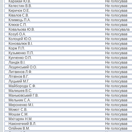
Каракай Ю.В.
Не голосував
Келестин В.В.
Не голосував
Киричок О.Е.
Не голосував
Ківалов С.В.
Не голосував
Климець П.А.
Не голосував
Клюєв С.П.
Не голосував
Ковальова Ю.В.
Не голосувала
Козуб О.А.
Не голосував
Колоцей Ю.О.
Не голосував
Коновалюк В.І.
Не голосував
Корж П.П.
Не голосував
Кузьменко П.П.
Не голосував
Кунченко О.П.
Не голосував
Ландік В.І.
Не голосував
Лєщинський О.О.
Не голосував
Литвинов Л.Ф.
Не голосував
Літвінов В.Г.
Не голосував
Луцький М.Г.
Не голосував
Майборода С.Ф.
Не голосував
Малишев В.С.
Не голосував
Маньковський Г.В.
Не голосував
Мельник С.А.
Не голосував
Мироненко М.І.
Не голосував
Момот С.В.
Не голосував
Мошак С.М.
Не голосував
Мхітарян Н.М.
Не голосував
Наконечний В.Л.
Не голосував
Олійник В.М.
Не голосував