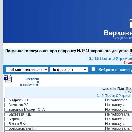
Верховн
Офіційний в
Поіменне голосування про поправку №1541 народного депутата Ш
1
За:16 Проти:0 Утримал
Ріш
- Вибрати зі списк
Зберегти
в
форматі RTF
Фракція Партії р
Кіль
За:0 Проти:0 Утримал
Андрос С.О.
Не голосував
Ахметов Р.Л.
Не голосував
Баранов-Мохорт С.М.
Не голосував
Бахтеєва Т.Д.
Не голосувала
Бережна І.Г.
Не голосувала
Білаш Б.Ф.
Не голосував
Богословська І.Г.
Не голосувала