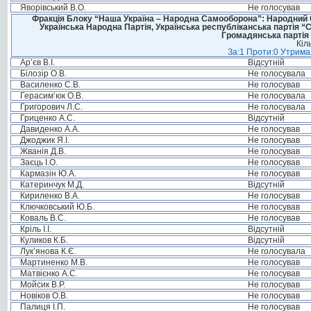
Яворівський В.О.
Не голосував
Фракція Блоку “Наша Україна – Народна Самооборона”: Народний Со
Українська Народна Партія, Українська республіканська партія “
Громадянська партія 
Кіл
За:1 Проти:0 Утримал
Ар’єв В.І.
Відсутній
Білозір О.В.
Не голосувала
Василенко С.В.
Не голосував
Герасим’юк О.В.
Не голосувала
Григорович Л.С.
Не голосувала
Гриценко А.С.
Відсутній
Давиденко А.А.
Не голосував
Джоджик Я.І.
Не голосував
Жванія Д.В.
Не голосував
Заєць І.О.
Не голосував
Кармазін Ю.А.
Не голосував
Катеринчук М.Д.
Відсутній
Кириленко В.А.
Не голосував
Ключковський Ю.Б.
Не голосував
Коваль В.С.
Не голосував
Кріль І.І.
Відсутній
Куликов К.Б.
Відсутній
Лук’янова К.Є.
Не голосувала
Мартиненко М.В.
Не голосував
Матвієнко А.С.
Не голосував
Мойсик В.Р.
Не голосував
Новіков О.В.
Не голосував
Палиця І.П.
Не голосував