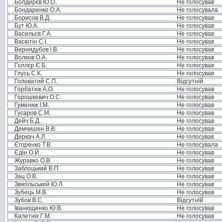
Болдирєв Ю.О.
Не голосував
Бондаренко О.А.
Не голосувала
Борисов В.Д.
Не голосував
Бут Ю.А.
Не голосував
Васильєв Г.А.
Не голосував
Васютін С.І.
Не голосував
Вернидубов І.В.
Не голосував
Волков О.А.
Не голосував
Гєллєр Є.Б.
Не голосував
Глусь С.К.
Не голосував
Головатий С.П.
Відсутній
Горбатюк А.О.
Не голосував
Горошкевич О.С.
Не голосував
Гуменюк І.М.
Не голосував
Гусаров С.М.
Не голосував
Дейч Б.Д.
Не голосував
Демчишен В.В.
Не голосував
Деркач А.Л.
Не голосував
Єгоренко Т.В.
Не голосувала
Єдін О.Й.
Не голосував
Журавко О.В.
Не голосував
Заблоцький В.П.
Не голосував
Зац О.В.
Не голосував
Звягільський Ю.Л.
Не голосував
Зубець М.В.
Не голосував
Зубов В.С.
Відсутній
Іванющенко Ю.В.
Не голосував
Калетнік Г.М.
Не голосував