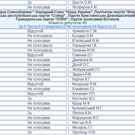
За
Шустік О.Ю.
Не голосував
Ягоферов А.М.
дна Самооборона”: Народний Союз “Наша Україна”, Політична партія “Впере
ська республіканська партія “Собор” , Партія Християнсько-Демократичний
Громадянська партія “ПОРА”, Партія захисників Вітчизни
Кількість депутатів: 65
За:5 Проти:0 Утрималися:0 Не голосували:44 Відсутні:16
Відсутній
Аржевітін С.М.
Не голосувала
Бондар О.М.
Не голосував
В’язівський В.М.
Не голосувала
Геращенко І.В.
Не голосувала
Гримчак Ю.М.
Відсутній
Гуменюк О.І.
Не голосував
Джемілєв М. .
Не голосував
Доній О.С.
Не голосував
Жебрівський П.І.
Не голосував
Зварич Р.М.
Не голосував
Карпук В.Г.
Відсутній
Кендзьор Я.М.
Не голосував
Клименко О.І.
Відсутній
Князевич Р.П.
За
Костенко Ю.І.
Не голосував
Круць М.Ф.
Не голосував
Кульчинський М.Г.
За
Ляпіна К.М.
Не голосував
Марущенко В.С.
Не голосував
Матчук В.Й.
Не голосував
Москаль Г.Г.
За
Оробець Л.Ю.