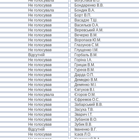
Не голосувала
Богуслаєв В.О.
Не голосував
Бондаренко В.В.
Не голосувала
Бондик В.А.
Не голосував
Борт В.П.
Не голосував
Васадзе Т.Ш.
Не голосував
Васильєв О.А.
Не голосував
Веревський А.М.
Не голосував
Вечерко В.М.
Не голосував
Воропаєв Ю.М.
Не голосував
Глазунов С.М.
Не голосував
Глущенко І.М.
Відсутній
Горбаль В.М.
Не голосував
Горіна І.А.
Не голосував
Грицак В.М.
Не голосував
Гуреєв В.М.
Не голосував
Дарда О.П.
Не голосував
Демидко В.М.
Не голосував
Демянко М.І.
Не голосував
Євтухов В.І.
Не голосувала
Єгоров О.М.
Не голосував
Єфремов О.С.
Не голосував
Забарський В.В.
Не голосував
Засуха Т.В.
Не голосував
Зварич І.Т.
Не голосував
Зубанов В.О.
Не голосував
Зубик В.В.
Відсутній
Іваненко В.Г.
Не голосував
Ісаєв Л.О.