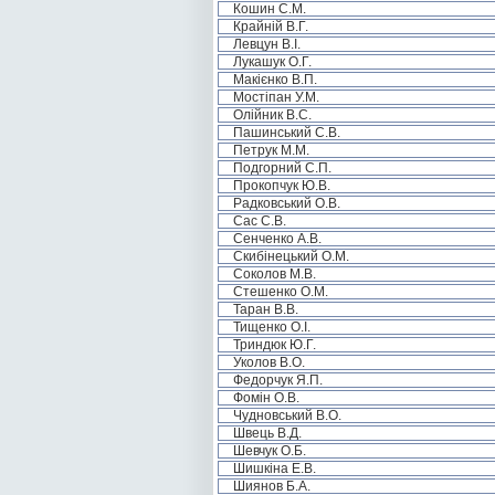
Кошин С.М.
Крайній В.Г.
Левцун В.І.
Лукашук О.Г.
Макієнко В.П.
Мостіпан У.М.
Олійник В.С.
Пашинський С.В.
Петрук М.М.
Подгорний С.П.
Прокопчук Ю.В.
Радковський О.В.
Сас С.В.
Сенченко А.В.
Скибінецький О.М.
Соколов М.В.
Стешенко О.М.
Таран В.В.
Тищенко О.І.
Триндюк Ю.Г.
Уколов В.О.
Федорчук Я.П.
Фомін О.В.
Чудновський В.О.
Швець В.Д.
Шевчук О.Б.
Шишкіна Е.В.
Шиянов Б.А.