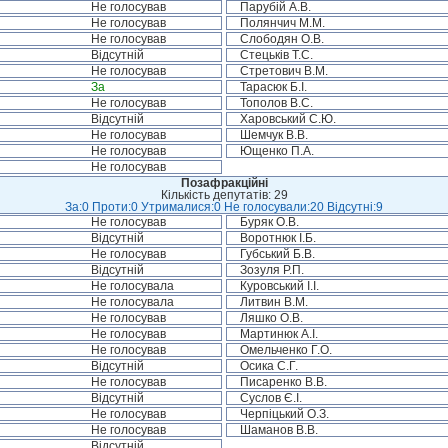
Не голосував
Парубій А.В.
Не голосував
Полянчич М.М.
Не голосував
Слободян О.В.
Відсутній
Стецьків Т.С.
Не голосував
Стретович В.М.
За
Тарасюк Б.І.
Не голосував
Тополов В.С.
Відсутній
Харовський С.Ю.
Не голосував
Шемчук В.В.
Не голосував
Ющенко П.А.
Не голосував
Позафракційні
Кількість депутатів: 29
За:0 Проти:0 Утрималися:0 Не голосували:20 Відсутні:9
Не голосував
Буряк О.В.
Відсутній
Воротнюк І.Б.
Не голосував
Губський Б.В.
Відсутній
Зозуля Р.П.
Не голосувала
Куровський І.І.
Не голосувала
Литвин В.М.
Не голосував
Ляшко О.В.
Не голосував
Мартинюк А.І.
Не голосував
Омельченко Г.О.
Відсутній
Осика С.Г.
Не голосував
Писаренко В.В.
Відсутній
Суслов Є.І.
Не голосував
Черпіцький О.З.
Не голосував
Шаманов В.В.
Відсутній