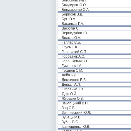
Богословська І.Г.
Болдирєв Ю.О.
Бондаренко О.А.
Борисов В.Д.
Бут Ю.А.
Васильєв Г.А.
Васютін С.І.
Вернидубов І.В.
Волков О.А.
Гєллєр Є.Б.
Глусь С.К.
Головатий С.П.
Горбатюк А.О.
Горошкевич О.С.
Гуменюк І.М.
Гусаров С.М.
Дейч Б.Д.
Демчишен В.В.
Деркач А.Л.
Єгоренко Т.В.
Єдін О.Й.
Журавко О.В.
Заблоцький В.П.
Зац О.В.
Звягільський Ю.Л.
Зубець М.В.
Зубов В.С.
Іванющенко Ю.В.