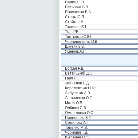
Палиця І.П.
Петьовка В.В.
Поляченко В.А.
Стець Ю.Я.
Стойко І.М.
Талишев Є.І.
Ткач Р.В.
Третьяков О.Ю.
Чорноволенко О.В.
Шкутяк З.В.
Яценюк А.П.
Богдан Р.Д.
Ветвицький Д.О.
Грач Л.І.
Зейналов Е.Д.
Королевська Н.Ю.
Лабунська А.В.
Логвиненко О.С.
Маліч О.В.
Олійник С.В.
Омельченко О.О.
Пилипенко В.П.
Семинога А.І.
Томенко М.В.
Чорновіл Т.В.
Шепелев О.О.