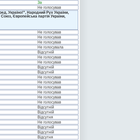
За
Не голосував
д, Україно!”, Народний Рух України,
 Союз, Європейська партія України,
Не голосував
Не голосував
Не голосував
Не голосувала
Відсутній
Не голосував
Не голосував
Відсутній
Відсутній
Не голосував
Не голосував
Не голосував
Не голосував
Не голосував
Не голосував
Відсутній
Відсутній
Відсутня
Не голосував
Відсутній
Відсутній
Відсутня