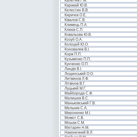
Калетнік Г.М.
Каракай Ю.В.
Келестин В.В.
Киричок О.Е.
Ківалов С.В.
Климець П.А.
Клюєв С.П.
Ковальова Ю.В.
Козуб О.А.
Колоцей Ю.О.
Коновалюк В.І.
Корж П.П.
Кузьменко П.П.
Кунченко О.П.
Ландік В.І.
Лєщинський О.О.
Литвинов Л.Ф.
Літвінов В.Г.
Луцький М.Г.
Майборода С.Ф.
Малишев В.С.
Маньковський Г.В.
Мельник С.А.
Мироненко М.І.
Момот С.В.
Мошак С.М.
Мхітарян Н.М.
Наконечний В.Л.