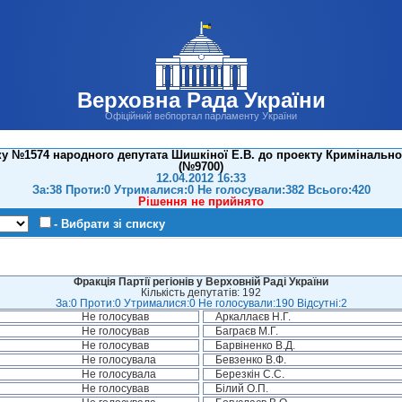
Верховна Рада України
Офіційний вебпортал парламенту України
у №1574 народного депутата Шишкіної Е.В. до проекту Кримінально
(№9700)
12.04.2012 16:33
За:38 Проти:0 Утрималися:0 Не голосували:382 Всього:420
Рішення не прийнято
- Вибрати зі списку
Фракція Партії регіонів у Верховній Раді України
Кількість депутатів: 192
За:0 Проти:0 Утрималися:0 Не голосували:190 Відсутні:2
Не голосував
Аркаллаєв Н.Г.
Не голосував
Баграєв М.Г.
Не голосував
Барвіненко В.Д.
Не голосувала
Бевзенко В.Ф.
Не голосувала
Березкін С.С.
Не голосував
Білий О.П.