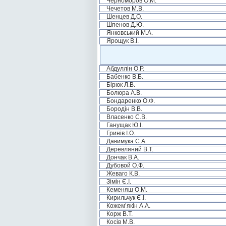
Черноморов О.М.
Чечетов М.В.
Шенцев Д.О.
Шпенов Д.Ю.
Янковський М.А.
Ярощук В.І.
Абдуллін О.Р.
Бабенко В.Б.
Бірюк Л.В.
Болюра А.В.
Бондаренко О.Ф.
Бородін В.В.
Власенко С.В.
Ганущак Ю.І.
Гринів І.О.
Давимука С.А.
Деревляний В.Т.
Дончак В.А.
Дубовой О.Ф.
Жеваго К.В.
Зімін Є.І.
Кеменяш О.М.
Кирильчук Є.І.
Кожем’якін А.А.
Корж В.Т.
Косів М.В.