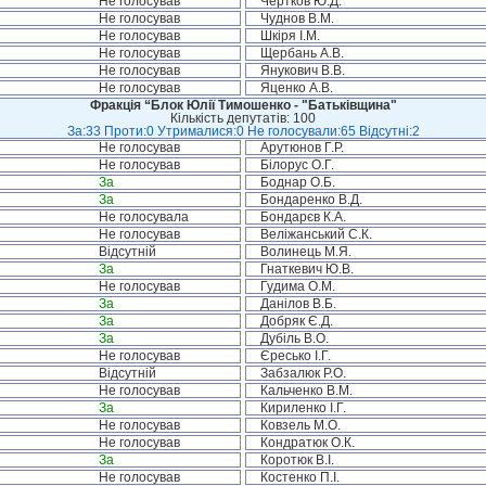
Не голосував
Чертков Ю.Д.
Не голосував
Чуднов В.М.
Не голосував
Шкіря І.М.
Не голосував
Щербань А.В.
Не голосував
Янукович В.В.
Не голосував
Яценко А.В.
Фракція “Блок Юлії Тимошенко - "Батьківщина"
Кількість депутатів: 100
За:33 Проти:0 Утрималися:0 Не голосували:65 Відсутні:2
Не голосував
Арутюнов Г.Р.
Не голосував
Білорус О.Г.
За
Боднар О.Б.
За
Бондаренко В.Д.
Не голосувала
Бондарєв К.А.
Не голосував
Веліжанський С.К.
Відсутній
Волинець М.Я.
За
Гнаткевич Ю.В.
Не голосував
Гудима О.М.
За
Данілов В.Б.
За
Добряк Є.Д.
За
Дубіль В.О.
Не голосував
Єресько І.Г.
Відсутній
Забзалюк Р.О.
Не голосував
Кальченко В.М.
За
Кириленко І.Г.
Не голосував
Ковзель М.О.
Не голосував
Кондратюк О.К.
За
Коротюк В.І.
Не голосував
Костенко П.І.