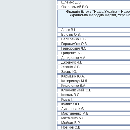
Шлемко Д.В.
Яворівський В.О.
Фракція Блоку “Наша Україна – Наро
Українська Народна Партія, Україн
Ар’єв В.І.
Білозір О.В.
Василенко С.В.
Герасим’юк О.В.
Григорович Л.С.
Гриценко А.С.
Давиденко А.А.
Джоджик Я.І.
Жванія Д.В.
Заєць І.О.
Кармазін Ю.А.
Катеринчук М.Д.
Кириленко В.А.
Ключковський Ю.Б.
Коваль В.С.
Кріль І.І.
Куликов К.Б.
Лук’янова К.Є.
Мартиненко М.В.
Матвієнко А.С.
Мойсик В.Р.
Новіков О.В.