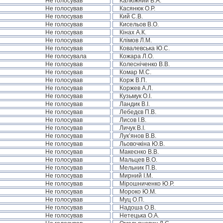
Не голосував
Калюжний В.А.
Не голосував
Касянюк О.Р.
Не голосував
Кий С.В.
Не голосував
Кисельов В.О.
Не голосував
Кінах А.К.
Не голосував
Клімов Л.М.
Не голосував
Ковалевська Ю.С.
Не голосувала
Кожара Л.О.
Не голосував
Колесніченко В.В.
Не голосував
Комар М.С.
Не голосував
Корж В.П.
Не голосував
Коржев А.Л.
Не голосував
Кузьмук О.І.
Не голосував
Ландик В.І.
Не голосував
Лебедєв П.В.
Не голосував
Лисов І.В.
Не голосував
Личук В.І.
Не голосував
Лук’янов В.В.
Не голосував
Льовочкіна Ю.В.
Не голосував
Макеєнко В.В.
Не голосував
Мальцев В.О.
Не голосував
Мельник П.В.
Не голосував
Мирний І.М.
Не голосував
Мірошниченко Ю.Р.
Не голосував
Мороко Ю.М.
Не голосував
Муц О.П.
Не голосував
Надоша О.В.
Не голосував
Нетецька О.А.