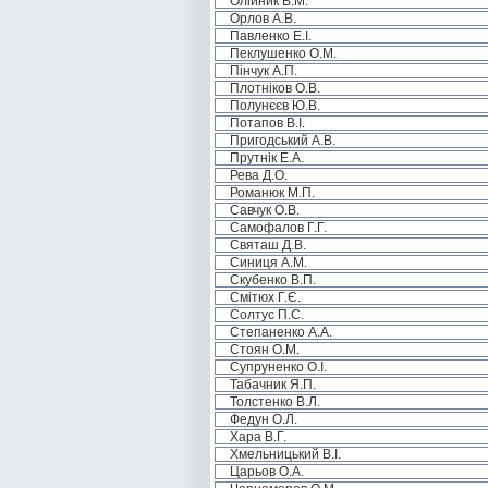
Олійник В.М.
Орлов А.В.
Павленко Е.І.
Пеклушенко О.М.
Пінчук А.П.
Плотніков О.В.
Полунєєв Ю.В.
Потапов В.І.
Пригодський А.В.
Прутнік Е.А.
Рева Д.О.
Романюк М.П.
Савчук О.В.
Самофалов Г.Г.
Святаш Д.В.
Синиця А.М.
Скубенко В.П.
Смітюх Г.Є.
Солтус П.С.
Степаненко А.А.
Стоян О.М.
Супруненко О.І.
Табачник Я.П.
Толстенко В.Л.
Федун О.Л.
Хара В.Г.
Хмельницький В.І.
Царьов О.А.