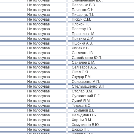
Не голосував
Омельянович Д.С.
Не голосував
Павленко В.В.
Не голосував
Пачесюк С.Н.
Не голосував
Писарчук П.І.
Не голосував
Піскун С.М.
Не голосував
Плохой І.І.
Не голосував
Попеску І.В.
Не голосував
Прасолов І.М.
Не голосував
Притика Д.М.
Не голосував
Пшонка А.В.
Не голосував
Рибак В.В.
Не голосував
Савченко І.В.
Не голосував
Самойленко Ю.П.
Не голосував
Сандлер Д.М.
Не голосував
Селіваров А.Б.
Не голосував
Сігал Є.Я.
Не голосував
Скудар Г.М.
Не голосував
Солошенко М.П.
Не голосував
Стельмашенко В.П.
Не голосував
Столар В.М.
Не голосував
Сулковський П.Г.
Не голосував
Сухий Я.М.
Не голосував
Тедеєв Е.С.
Не голосував
Турманов В.І.
Не голосував
Фельдман О.Б.
Не голосував
Харлім В.М.
Не голосував
Хомутиннік В.Ю.
Не голосував
Цюрко П.І.