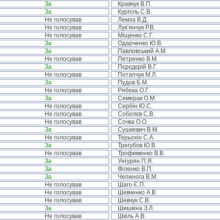
За
Кравчук В.П.
За
Курпіль С.В.
Не голосував
Лемза В.Д.
Не голосував
Лук’янчук Р.В.
Не голосував
Міщенко С.Г.
За
Одарченко Ю.В.
За
Павловський А.М.
Не голосував
Петренко В.М.
За
Пєрєдєрій В.Г.
Не голосував
Потапчук М.Л.
За
Пудов Б.М.
Не голосував
Рябека О.Г.
За
Семерак О.М.
Не голосував
Сербін Ю.С.
Не голосував
Соболєв С.В.
Не голосував
Сочка О.О.
За
Сушкевич В.М.
Не голосував
Терьохін С.А.
За
Трегубов Ю.В.
Не голосував
Трофименко В.В.
За
Унгурян П.Я.
За
Філенко В.П.
За
Чепинога В.М.
Не голосував
Шаго Є.П.
Не голосував
Шевченко А.В.
Не голосував
Шевчук С.В.
За
Шишкіна З.Л.
Не голосував
Шкіль А.В.