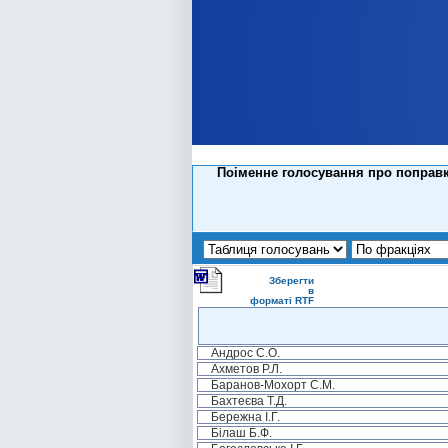
Поіменне голосування про поправк
Зберегти
в
форматі RTF
Андрос С.О.
Ахметов Р.Л.
Баранов-Мохорт С.М.
Бахтеєва Т.Д.
Бережна І.Г.
Білаш Б.Ф.