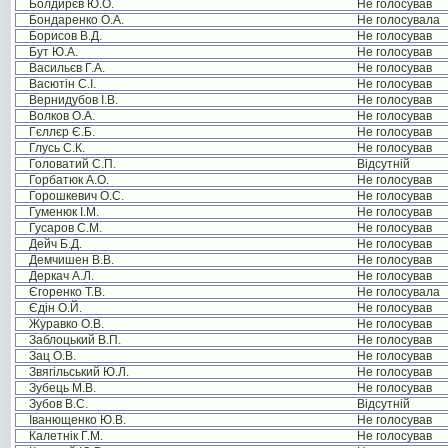
Болдирєв Ю.О.
Не голосував
Бондаренко О.А.
Не голосувала
Борисов В.Д.
Не голосував
Бут Ю.А.
Не голосував
Васильєв Г.А.
Не голосував
Васютін С.І.
Не голосував
Вернидубов І.В.
Не голосував
Волков О.А.
Не голосував
Гєллєр Є.Б.
Не голосував
Глусь С.К.
Не голосував
Головатий С.П.
Відсутній
Горбатюк А.О.
Не голосував
Горошкевич О.С.
Не голосував
Гуменюк І.М.
Не голосував
Гусаров С.М.
Не голосував
Дейч Б.Д.
Не голосував
Демчишен В.В.
Не голосував
Деркач А.Л.
Не голосував
Єгоренко Т.В.
Не голосувала
Єдін О.Й.
Не голосував
Журавко О.В.
Не голосував
Заблоцький В.П.
Не голосував
Зац О.В.
Не голосував
Звягільський Ю.Л.
Не голосував
Зубець М.В.
Не голосував
Зубов В.С.
Відсутній
Іванющенко Ю.В.
Не голосував
Калетнік Г.М.
Не голосував