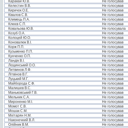
Каракай Ю.В.
Не голосував
Келестин В.В.
Не голосував
Киричок О.Е.
Не голосував
Ківалов С.В.
Не голосував
Климець П.А.
Не голосував
Клюєв С.П.
Не голосував
Ковальова Ю.В.
Не голосувала
Козуб О.А.
Не голосував
Колоцей Ю.О.
Не голосував
Коновалюк В.І.
Не голосував
Корж П.П.
Не голосував
Кузьменко П.П.
Не голосував
Кунченко О.П.
Не голосував
Ландік В.І.
Не голосував
Лєщинський О.О.
Не голосував
Литвинов Л.Ф.
Не голосував
Літвінов В.Г.
Не голосував
Луцький М.Г.
Не голосував
Майборода С.Ф.
Не голосував
Малишев В.С.
Не голосував
Маньковський Г.В.
Не голосував
Мельник С.А.
Не голосував
Мироненко М.І.
Не голосував
Момот С.В.
Не голосував
Мошак С.М.
Не голосував
Мхітарян Н.М.
Не голосував
Наконечний В.Л.
Не голосував
Олійник В.М.
Не голосував