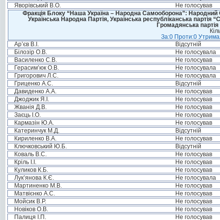
Яворівський В.О.
Не голосував
Фракція Блоку “Наша Україна – Народна Самооборона”: Народний Со
Українська Народна Партія, Українська республіканська партія “
Громадянська партія 
Кіл
За:0 Проти:0 Утримал
Ар’єв В.І.
Відсутній
Білозір О.В.
Не голосувала
Василенко С.В.
Не голосував
Герасим’юк О.В.
Не голосувала
Григорович Л.С.
Не голосувала
Гриценко А.С.
Відсутній
Давиденко А.А.
Не голосував
Джоджик Я.І.
Не голосував
Жванія Д.В.
Не голосував
Заєць І.О.
Не голосував
Кармазін Ю.А.
Не голосував
Катеринчук М.Д.
Відсутній
Кириленко В.А.
Не голосував
Ключковський Ю.Б.
Відсутній
Коваль В.С.
Не голосував
Кріль І.І.
Не голосував
Куликов К.Б.
Не голосував
Лук’янова К.Є.
Не голосувала
Мартиненко М.В.
Не голосував
Матвієнко А.С.
Не голосував
Мойсик В.Р.
Не голосував
Новіков О.В.
Не голосував
Палиця І.П.
Не голосував