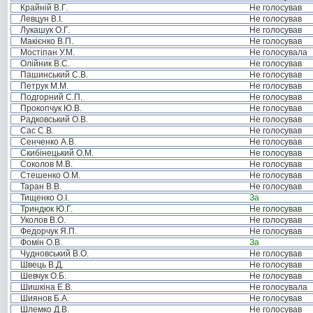
Крайній В.Г.
Не голосував
Левцун В.І.
Не голосував
Лукашук О.Г.
Не голосував
Макієнко В.П.
Не голосував
Мостіпан У.М.
Не голосувала
Олійник В.С.
Не голосував
Пашинський С.В.
Не голосував
Петрук М.М.
Не голосував
Подгорний С.П.
Не голосував
Прокопчук Ю.В.
Не голосував
Радковський О.В.
Не голосував
Сас С.В.
Не голосував
Сенченко А.В.
Не голосував
Скибінецький О.М.
Не голосував
Соколов М.В.
Не голосував
Стешенко О.М.
Не голосував
Таран В.В.
Не голосував
Тищенко О.І.
За
Триндюк Ю.Г.
Не голосував
Уколов В.О.
Не голосував
Федорчук Я.П.
Не голосував
Фомін О.В.
За
Чудновський В.О.
Не голосував
Швець В.Д.
Не голосував
Шевчук О.Б.
Не голосував
Шишкіна Е.В.
Не голосувала
Шиянов Б.А.
Не голосував
Шлемко Д.В.
Не голосував