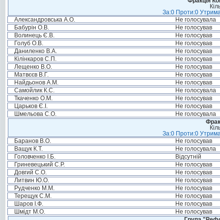
Фракція Ком
Кіл
За:0 Проти:0 Утрима
Александровська А.О.
Не голосувала
Бабурін О.В.
Не голосував
Волинець Є.В.
Не голосував
Голуб О.В.
Не голосував
Даниленко В.А.
Не голосував
Кілінкаров С.П.
Не голосував
Лещенко В.О.
Не голосував
Матвєєв В.Г.
Не голосував
Найдьонов А.М.
Не голосував
Самойлик К.С.
Не голосувала
Ткаченко О.М.
Не голосував
Царьков Є.І.
Не голосував
Шмельова С.О.
Не голосувала
Фрак
Кіл
За:0 Проти:0 Утрима
Баранов В.О.
Не голосував
Ващук К.Т.
Не голосувала
Головченко І.Б.
Відсутній
Гриневецький С.Р.
Не голосував
Довгий С.О.
Не голосував
Литвин Ю.О.
Не голосував
Рудченко М.М.
Не голосував
Терещук С.М.
Не голосував
Шаров І.Ф.
Не голосував
Шмідт М.О.
Не голосував
Група "Реф