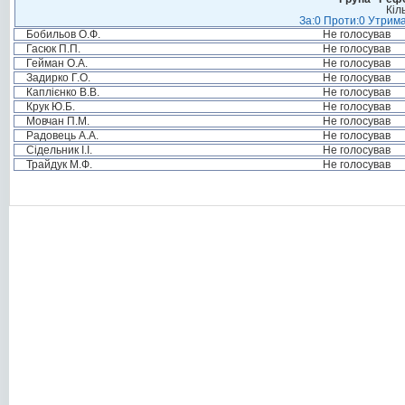
Кіл
За:0 Проти:0 Утрима
Бобильов О.Ф.
Не голосував
Гасюк П.П.
Не голосував
Гейман О.А.
Не голосував
Задирко Г.О.
Не голосував
Каплієнко В.В.
Не голосував
Крук Ю.Б.
Не голосував
Мовчан П.М.
Не голосував
Радовець А.А.
Не голосував
Сідельник І.І.
Не голосував
Трайдук М.Ф.
Не голосував