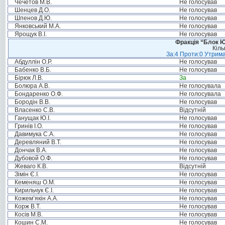
Чечетов М.В.
Не голосував
Шенцев Д.О.
Не голосував
Шпенов Д.Ю.
Не голосував
Янковський М.А.
Не голосував
Ярощук В.І.
Не голосував
Фракція “Блок Ю
Кіль
За:4 Проти:0 Утрима
Абдуллін О.Р.
Не голосував
Бабенко В.Б.
Не голосував
Бірюк Л.В.
За
Болюра А.В.
Не голосувала
Бондаренко О.Ф.
Не голосувала
Бородін В.В.
Не голосував
Власенко С.В.
Відсутній
Ганущак Ю.І.
Не голосував
Гринів І.О.
Не голосував
Давимука С.А.
Не голосував
Деревляний В.Т.
Не голосував
Дончак В.А.
Не голосував
Дубовой О.Ф.
Не голосував
Жеваго К.В.
Відсутній
Зімін Є.І.
Не голосував
Кеменяш О.М.
Не голосував
Кирильчук Є.І.
Не голосував
Кожем’якін А.А.
Не голосував
Корж В.Т.
Не голосував
Косів М.В.
Не голосував
Кошин С.М.
Не голосував