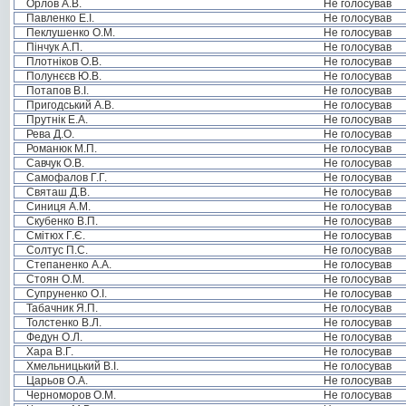
Орлов А.В.
Не голосував
Павленко Е.І.
Не голосував
Пеклушенко О.М.
Не голосував
Пінчук А.П.
Не голосував
Плотніков О.В.
Не голосував
Полунєєв Ю.В.
Не голосував
Потапов В.І.
Не голосував
Пригодський А.В.
Не голосував
Прутнік Е.А.
Не голосував
Рева Д.О.
Не голосував
Романюк М.П.
Не голосував
Савчук О.В.
Не голосував
Самофалов Г.Г.
Не голосував
Святаш Д.В.
Не голосував
Синиця А.М.
Не голосував
Скубенко В.П.
Не голосував
Смітюх Г.Є.
Не голосував
Солтус П.С.
Не голосував
Степаненко А.А.
Не голосував
Стоян О.М.
Не голосував
Супруненко О.І.
Не голосував
Табачник Я.П.
Не голосував
Толстенко В.Л.
Не голосував
Федун О.Л.
Не голосував
Хара В.Г.
Не голосував
Хмельницький В.І.
Не голосував
Царьов О.А.
Не голосував
Черноморов О.М.
Не голосував