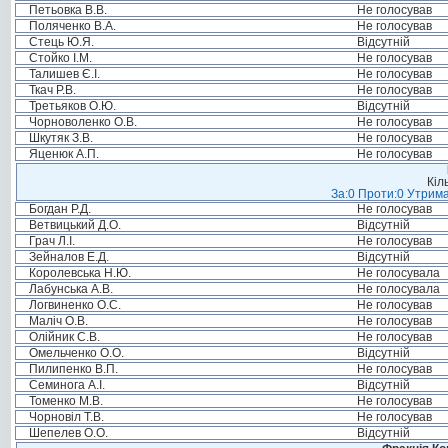
Петьовка В.В.
Не голосував
Поляченко В.А.
Не голосував
Стець Ю.Я.
Відсутній
Стойко І.М.
Не голосував
Талишев Є.І.
Не голосував
Ткач Р.В.
Не голосував
Третьяков О.Ю.
Відсутній
Чорноволенко О.В.
Не голосував
Шкутяк З.В.
Не голосував
Яценюк А.П.
Не голосував
Кіл
За:0 Проти:0 Утрима
Богдан Р.Д.
Не голосував
Ветвицький Д.О.
Відсутній
Грач Л.І.
Не голосував
Зейналов Е.Д.
Відсутній
Королевська Н.Ю.
Не голосувала
Лабунська А.В.
Не голосувала
Логвиненко О.С.
Не голосував
Маліч О.В.
Не голосував
Олійник С.В.
Не голосував
Омельченко О.О.
Відсутній
Пилипенко В.П.
Не голосував
Семинога А.І.
Відсутній
Томенко М.В.
Не голосував
Чорновіл Т.В.
Не голосував
Шепелев О.О.
Відсутній