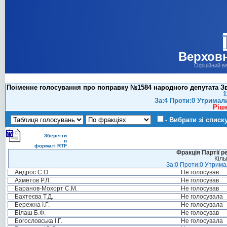
Верховн
Офіційний в
Поіменне голосування про поправку №1584 народного депутата Зв
1
За:4 Проти:0 Утримал
Ріш
- Вибрати зі списк
Зберегти
в
форматі RTF
Фракція Партії р
Кіль
За:0 Проти:0 Утримал
Андрос С.О.
Не голосував
Ахметов Р.Л.
Не голосував
Баранов-Мохорт С.М.
Не голосував
Бахтеєва Т.Д.
Не голосувала
Бережна І.Г.
Не голосувала
Білаш Б.Ф.
Не голосував
Богословська І.Г.
Не голосувала