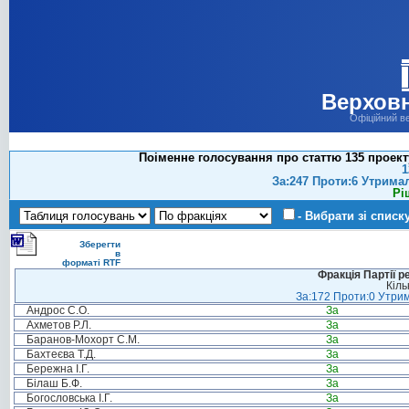
Верховн
Офіційний в
Поіменне голосування про статтю 135 проект
1
За:247 Проти:6 Утрима
Рі
- Вибрати зі списк
Зберегти
в
форматі RTF
Фракція Партії р
Кіль
За:172 Проти:0 Утрим
Андрос С.О.
За
Ахметов Р.Л.
За
Баранов-Мохорт С.М.
За
Бахтеєва Т.Д.
За
Бережна І.Г.
За
Білаш Б.Ф.
За
Богословська І.Г.
За