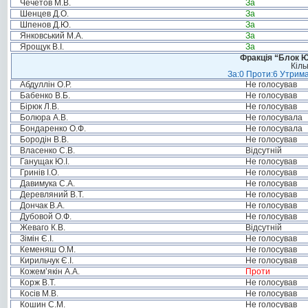
Чечетов М.В.
За
Шенцев Д.О.
За
Шпенов Д.Ю.
За
Янковський М.А.
За
Ярощук В.І.
За
Фракція “Блок Ю
Кіль
За:0 Проти:6 Утрима
Абдуллін О.Р.
Не голосував
Бабенко В.Б.
Не голосував
Бірюк Л.В.
Не голосував
Болюра А.В.
Не голосувала
Бондаренко О.Ф.
Не голосувала
Бородін В.В.
Не голосував
Власенко С.В.
Відсутній
Ганущак Ю.І.
Не голосував
Гринів І.О.
Не голосував
Давимука С.А.
Не голосував
Деревляний В.Т.
Не голосував
Дончак В.А.
Не голосував
Дубовой О.Ф.
Не голосував
Жеваго К.В.
Відсутній
Зімін Є.І.
Не голосував
Кеменяш О.М.
Не голосував
Кирильчук Є.І.
Не голосував
Кожем’якін А.А.
Проти
Корж В.Т.
Не голосував
Косів М.В.
Не голосував
Кошин С.М.
Не голосував