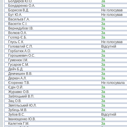
Болдирєв Ю.О.
За
Бондаренко О.А.
За
Борисов В.Д.
Не голосував
Бут Ю.А.
Не голосував
Васильєв Г.А.
За
Васютін С.І.
За
Вернидубов І.В.
За
Волков О.А.
За
Гєллєр Є.Б.
За
Глусь С.К.
Не голосував
Головатий С.П.
Відсутній
Горбатюк А.О.
За
Горошкевич О.С.
За
Гуменюк І.М.
За
Гусаров С.М.
За
Дейч Б.Д.
За
Демчишен В.В.
За
Деркач А.Л.
За
Єгоренко Т.В.
Не голосувала
Єдін О.Й.
За
Журавко О.В.
За
Заблоцький В.П.
За
Зац О.В.
За
Звягільський Ю.Л.
За
Зубець М.В.
За
Зубов В.С.
Відсутній
Іванющенко Ю.В.
За
Калетнік Г.М.
За