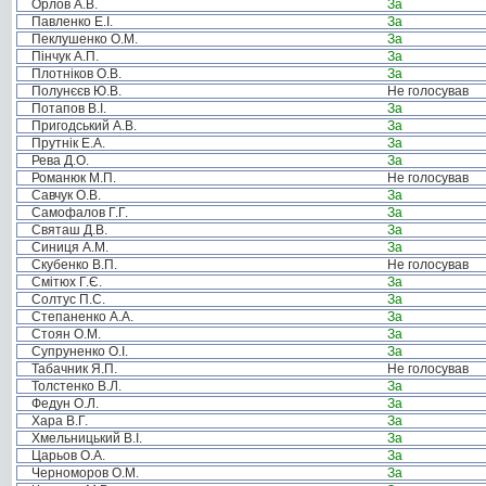
Орлов А.В.
За
Павленко Е.І.
За
Пеклушенко О.М.
За
Пінчук А.П.
За
Плотніков О.В.
За
Полунєєв Ю.В.
Не голосував
Потапов В.І.
За
Пригодський А.В.
За
Прутнік Е.А.
За
Рева Д.О.
За
Романюк М.П.
Не голосував
Савчук О.В.
За
Самофалов Г.Г.
За
Святаш Д.В.
За
Синиця А.М.
За
Скубенко В.П.
Не голосував
Смітюх Г.Є.
За
Солтус П.С.
За
Степаненко А.А.
За
Стоян О.М.
За
Супруненко О.І.
За
Табачник Я.П.
Не голосував
Толстенко В.Л.
За
Федун О.Л.
За
Хара В.Г.
За
Хмельницький В.І.
За
Царьов О.А.
За
Черноморов О.М.
За