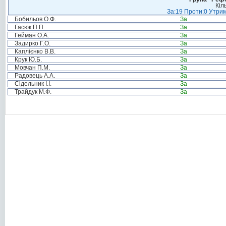
Кіл
За:19 Проти:0 Утрим
Бобильов О.Ф.
За
Гасюк П.П.
За
Гейман О.А.
За
Задирко Г.О.
За
Каплієнко В.В.
За
Крук Ю.Б.
За
Мовчан П.М.
За
Радовець А.А.
За
Сідельник І.І.
За
Трайдук М.Ф.
За