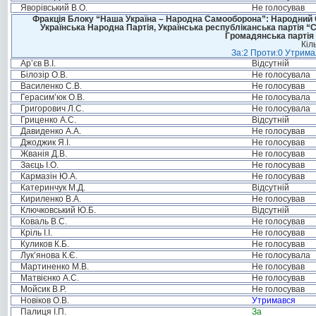
Яворівський В.О.
Не голосував
Фракція Блоку “Наша Україна – Народна Самооборона”: Народний Со
Українська Народна Партія, Українська республіканська партія “
Громадянська партія 
Кіл
За:2 Проти:0 Утримал
Ар’єв В.І.
Відсутній
Білозір О.В.
Не голосувала
Василенко С.В.
Не голосував
Герасим’юк О.В.
Не голосувала
Григорович Л.С.
Не голосувала
Гриценко А.С.
Відсутній
Давиденко А.А.
Не голосував
Джоджик Я.І.
Не голосував
Жванія Д.В.
Не голосував
Заєць І.О.
Не голосував
Кармазін Ю.А.
Не голосував
Катеринчук М.Д.
Відсутній
Кириленко В.А.
Не голосував
Ключковський Ю.Б.
Відсутній
Коваль В.С.
Не голосував
Кріль І.І.
Не голосував
Куликов К.Б.
Не голосував
Лук’янова К.Є.
Не голосувала
Мартиненко М.В.
Не голосував
Матвієнко А.С.
Не голосував
Мойсик В.Р.
Не голосував
Новіков О.В.
Утримався
Палиця І.П.
За