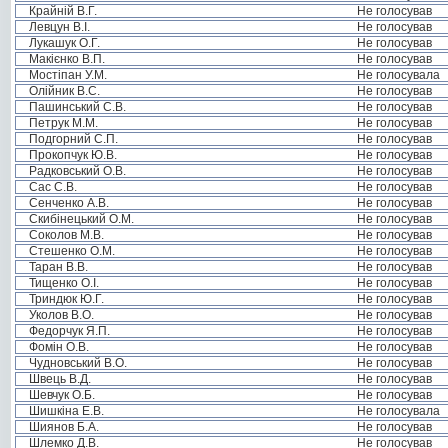
Крайній В.Г.
Не голосував
Левцун В.І.
Не голосував
Лукашук О.Г.
Не голосував
Макієнко В.П.
Не голосував
Мостіпан У.М.
Не голосувала
Олійник В.С.
Не голосував
Пашинський С.В.
Не голосував
Петрук М.М.
Не голосував
Подгорний С.П.
Не голосував
Прокопчук Ю.В.
Не голосував
Радковський О.В.
Не голосував
Сас С.В.
Не голосував
Сенченко А.В.
Не голосував
Скибінецький О.М.
Не голосував
Соколов М.В.
Не голосував
Стешенко О.М.
Не голосував
Таран В.В.
Не голосував
Тищенко О.І.
Не голосував
Триндюк Ю.Г.
Не голосував
Уколов В.О.
Не голосував
Федорчук Я.П.
Не голосував
Фомін О.В.
Не голосував
Чудновський В.О.
Не голосував
Швець В.Д.
Не голосував
Шевчук О.Б.
Не голосував
Шишкіна Е.В.
Не голосувала
Шиянов Б.А.
Не голосував
Шлемко Д.В.
Не голосував