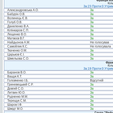
Фракція Ком
Кіл
За:23 Проти:0 Утрим
Александровська А.О.
За
Бабурін О.В.
За
Волинець Є.В.
За
Голуб О.В.
За
Даниленко В.А.
За
Кілінкаров С.П.
За
Лещенко В.О.
За
Матвєєв В.Г.
За
Найдьонов А.М.
Не голосував
Самойлик К.С.
Не голосувала
Ткаченко О.М.
За
Царьков Є.І.
За
Шмельова С.О.
За
Фрак
Кіл
За:19 Проти:0 Утрим
Баранов В.О.
За
Ващук К.Т.
За
Головченко І.Б.
Відсутній
Гриневецький С.Р.
За
Довгий С.О.
За
Литвин Ю.О.
За
Рудченко М.М.
За
Терещук С.М.
За
Шаров І.Ф.
За
Шмідт М.О.
За
Група "Реф