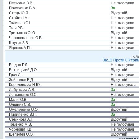
Петьовка В.В.
Не голосував
Поляченко В.А.
За
Стець Ю.Я.
Відсутній
Стойко І.М.
Не голосував
Талишев Є.І.
Не голосував
Ткач Р.В.
Не голосував
Третьяков О.Ю.
Відсутній
Чорноволенко О.В.
Не голосував
Шкутяк З.В.
Не голосував
Яценюк А.П.
Не голосував
Кіл
За:12 Проти:0 Утрим
Богдан Р.Д.
Не голосував
Ветвицький Д.О.
Відсутній
Грач Л.І.
Не голосував
Зейналов Е.Д.
Відсутній
Королевська Н.Ю.
Не голосувала
Лабунська А.В.
За
Логвиненко О.С.
Не голосував
Маліч О.В.
За
Олійник С.В.
За
Омельченко О.О.
Відсутній
Пилипенко В.П.
За
Семинога А.І.
Відсутній
Томенко М.В.
Не голосував
Чорновіл Т.В.
Не голосував
Шепелев О.О.
Відсутній