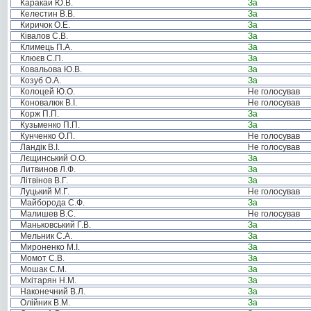
Каракай Ю.В.
За
Келестин В.В.
За
Киричок О.Е.
За
Ківалов С.В.
За
Климець П.А.
За
Клюєв С.П.
За
Ковальова Ю.В.
За
Козуб О.А.
За
Колоцей Ю.О.
Не голосував
Коновалюк В.І.
Не голосував
Корж П.П.
За
Кузьменко П.П.
За
Кунченко О.П.
Не голосував
Ландік В.І.
Не голосував
Лєщинський О.О.
За
Литвинов Л.Ф.
За
Літвінов В.Г.
За
Луцький М.Г.
Не голосував
Майборода С.Ф.
За
Малишев В.С.
Не голосував
Маньковський Г.В.
За
Мельник С.А.
За
Мироненко М.І.
За
Момот С.В.
За
Мошак С.М.
За
Мхітарян Н.М.
За
Наконечний В.Л.
За
Олійник В.М.
За