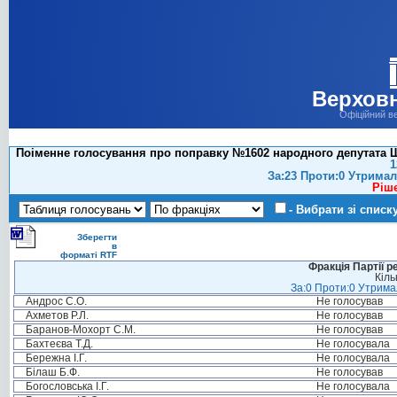
Верховн
Офіційний в
Поіменне голосування про поправку №1602 народного депутата Ш
1
За:23 Проти:0 Утримал
Ріш
- Вибрати зі списк
Зберегти
в
форматі RTF
Фракція Партії р
Кіль
За:0 Проти:0 Утримал
Андрос С.О.
Не голосував
Ахметов Р.Л.
Не голосував
Баранов-Мохорт С.М.
Не голосував
Бахтеєва Т.Д.
Не голосувала
Бережна І.Г.
Не голосувала
Білаш Б.Ф.
Не голосував
Богословська І.Г.
Не голосувала