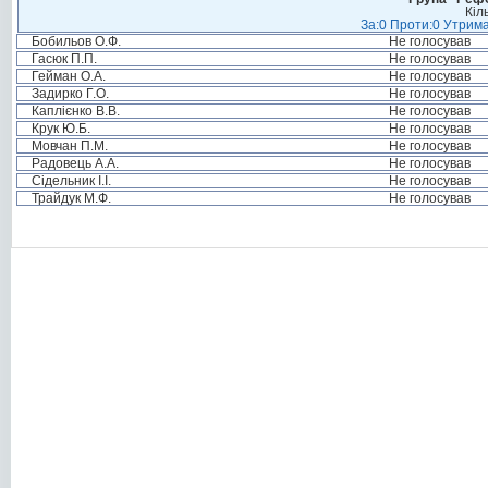
Кіл
За:0 Проти:0 Утрима
Бобильов О.Ф.
Не голосував
Гасюк П.П.
Не голосував
Гейман О.А.
Не голосував
Задирко Г.О.
Не голосував
Каплієнко В.В.
Не голосував
Крук Ю.Б.
Не голосував
Мовчан П.М.
Не голосував
Радовець А.А.
Не голосував
Сідельник І.І.
Не голосував
Трайдук М.Ф.
Не голосував