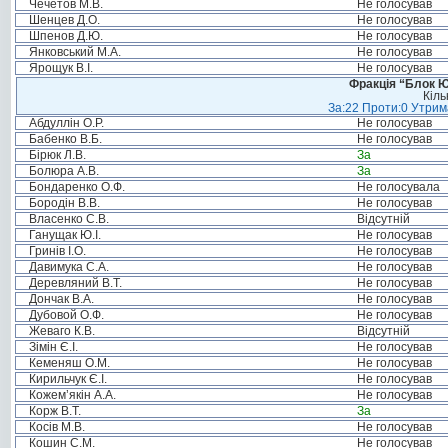
Чечетов М.В.
Не голосував
Шенцев Д.О.
Не голосував
Шпенов Д.Ю.
Не голосував
Янковський М.А.
Не голосував
Ярощук В.І.
Не голосував
Фракція “Блок Ю
Кіль
За:22 Проти:0 Утрима
Абдуллін О.Р.
Не голосував
Бабенко В.Б.
Не голосував
Бірюк Л.В.
За
Болюра А.В.
За
Бондаренко О.Ф.
Не голосувала
Бородін В.В.
Не голосував
Власенко С.В.
Відсутній
Ганущак Ю.І.
Не голосував
Гринів І.О.
Не голосував
Давимука С.А.
Не голосував
Деревляний В.Т.
Не голосував
Дончак В.А.
Не голосував
Дубовой О.Ф.
Не голосував
Жеваго К.В.
Відсутній
Зімін Є.І.
Не голосував
Кеменяш О.М.
Не голосував
Кирильчук Є.І.
Не голосував
Кожем’якін А.А.
Не голосував
Корж В.Т.
За
Косів М.В.
Не голосував
Кошин С.М.
Не голосував