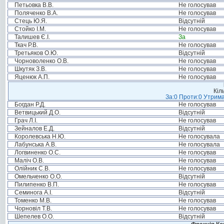
Петьовка В.В.
Не голосував
Поляченко В.А.
Не голосував
Стець Ю.Я.
Відсутній
Стойко І.М.
Не голосував
Талишев Є.І.
За
Ткач Р.В.
Не голосував
Третьяков О.Ю.
Відсутній
Чорноволенко О.В.
Не голосував
Шкутяк З.В.
Не голосував
Яценюк А.П.
Не голосував
Кіл
За:0 Проти:0 Утрима
Богдан Р.Д.
Не голосував
Ветвицький Д.О.
Відсутній
Грач Л.І.
Не голосував
Зейналов Е.Д.
Відсутній
Королевська Н.Ю.
Не голосувала
Лабунська А.В.
Не голосувала
Логвиненко О.С.
Не голосував
Маліч О.В.
Не голосував
Олійник С.В.
Не голосував
Омельченко О.О.
Відсутній
Пилипенко В.П.
Не голосував
Семинога А.І.
Відсутній
Томенко М.В.
Не голосував
Чорновіл Т.В.
Не голосував
Шепелев О.О.
Відсутній