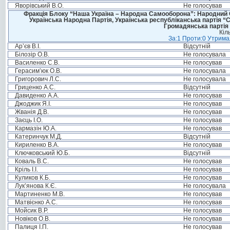
Яворівський В.О.
Не голосував
Фракція Блоку “Наша Україна – Народна Самооборона”: Народний Со
Українська Народна Партія, Українська республіканська партія “
Громадянська партія 
Кіл
За:1 Проти:0 Утримал
Ар’єв В.І.
Відсутній
Білозір О.В.
Не голосувала
Василенко С.В.
Не голосував
Герасим’юк О.В.
Не голосувала
Григорович Л.С.
Не голосувала
Гриценко А.С.
Відсутній
Давиденко А.А.
Не голосував
Джоджик Я.І.
Не голосував
Жванія Д.В.
Не голосував
Заєць І.О.
Не голосував
Кармазін Ю.А.
Не голосував
Катеринчук М.Д.
Відсутній
Кириленко В.А.
Не голосував
Ключковський Ю.Б.
Відсутній
Коваль В.С.
Не голосував
Кріль І.І.
Не голосував
Куликов К.Б.
Не голосував
Лук’янова К.Є.
Не голосувала
Мартиненко М.В.
Не голосував
Матвієнко А.С.
Не голосував
Мойсик В.Р.
Не голосував
Новіков О.В.
Не голосував
Палиця І.П.
Не голосував