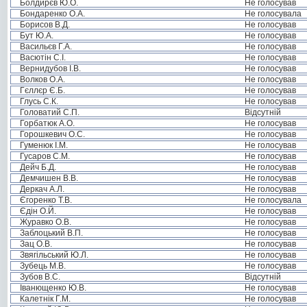
Болдирєв Ю.О.
Не голосував
Бондаренко О.А.
Не голосувала
Борисов В.Д.
Не голосував
Бут Ю.А.
Не голосував
Васильєв Г.А.
Не голосував
Васютін С.І.
Не голосував
Вернидубов І.В.
Не голосував
Волков О.А.
Не голосував
Гєллєр Є.Б.
Не голосував
Глусь С.К.
Не голосував
Головатий С.П.
Відсутній
Горбатюк А.О.
Не голосував
Горошкевич О.С.
Не голосував
Гуменюк І.М.
Не голосував
Гусаров С.М.
Не голосував
Дейч Б.Д.
Не голосував
Демчишен В.В.
Не голосував
Деркач А.Л.
Не голосував
Єгоренко Т.В.
Не голосувала
Єдін О.Й.
Не голосував
Журавко О.В.
Не голосував
Заблоцький В.П.
Не голосував
Зац О.В.
Не голосував
Звягільський Ю.Л.
Не голосував
Зубець М.В.
Не голосував
Зубов В.С.
Відсутній
Іванющенко Ю.В.
Не голосував
Калетнік Г.М.
Не голосував