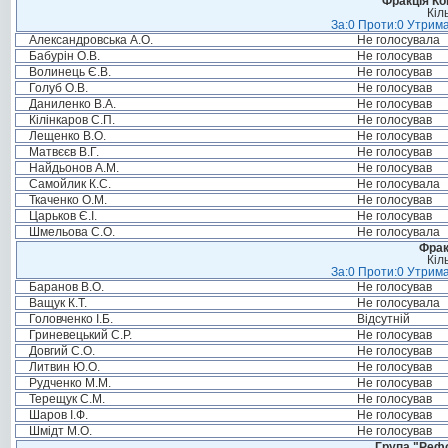
Фракція Ком
Кіл
За:0 Проти:0 Утрима
Александровська А.О.
Не голосувала
Бабурін О.В.
Не голосував
Волинець Є.В.
Не голосував
Голуб О.В.
Не голосував
Даниленко В.А.
Не голосував
Кілінкаров С.П.
Не голосував
Лещенко В.О.
Не голосував
Матвєєв В.Г.
Не голосував
Найдьонов А.М.
Не голосував
Самойлик К.С.
Не голосувала
Ткаченко О.М.
Не голосував
Царьков Є.І.
Не голосував
Шмельова С.О.
Не голосувала
Фрак
Кіл
За:0 Проти:0 Утрима
Баранов В.О.
Не голосував
Ващук К.Т.
Не голосувала
Головченко І.Б.
Відсутній
Гриневецький С.Р.
Не голосував
Довгий С.О.
Не голосував
Литвин Ю.О.
Не голосував
Рудченко М.М.
Не голосував
Терещук С.М.
Не голосував
Шаров І.Ф.
Не голосував
Шмідт М.О.
Не голосував
Група "Реф