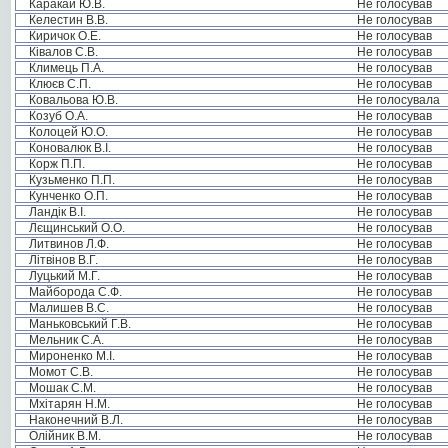
Каракай Ю.В.
Не голосував
Келестин В.В.
Не голосував
Киричок О.Е.
Не голосував
Ківалов С.В.
Не голосував
Климець П.А.
Не голосував
Клюєв С.П.
Не голосував
Ковальова Ю.В.
Не голосувала
Козуб О.А.
Не голосував
Колоцей Ю.О.
Не голосував
Коновалюк В.І.
Не голосував
Корж П.П.
Не голосував
Кузьменко П.П.
Не голосував
Кунченко О.П.
Не голосував
Ландік В.І.
Не голосував
Лєщинський О.О.
Не голосував
Литвинов Л.Ф.
Не голосував
Літвінов В.Г.
Не голосував
Луцький М.Г.
Не голосував
Майборода С.Ф.
Не голосував
Малишев В.С.
Не голосував
Маньковський Г.В.
Не голосував
Мельник С.А.
Не голосував
Мироненко М.І.
Не голосував
Момот С.В.
Не голосував
Мошак С.М.
Не голосував
Мхітарян Н.М.
Не голосував
Наконечний В.Л.
Не голосував
Олійник В.М.
Не голосував