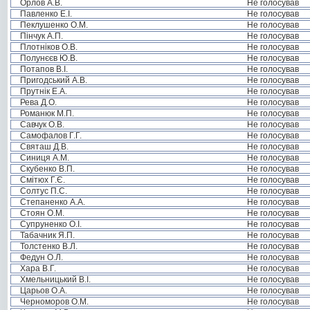
Орлов А.В.
Не голосував
Павленко Е.І.
Не голосував
Пеклушенко О.М.
Не голосував
Пінчук А.П.
Не голосував
Плотніков О.В.
Не голосував
Полунєєв Ю.В.
Не голосував
Потапов В.І.
Не голосував
Пригодський А.В.
Не голосував
Прутнік Е.А.
Не голосував
Рева Д.О.
Не голосував
Романюк М.П.
Не голосував
Савчук О.В.
Не голосував
Самофалов Г.Г.
Не голосував
Святаш Д.В.
Не голосував
Синиця А.М.
Не голосував
Скубенко В.П.
Не голосував
Смітюх Г.Є.
Не голосував
Солтус П.С.
Не голосував
Степаненко А.А.
Не голосував
Стоян О.М.
Не голосував
Супруненко О.І.
Не голосував
Табачник Я.П.
Не голосував
Толстенко В.Л.
Не голосував
Федун О.Л.
Не голосував
Хара В.Г.
Не голосував
Хмельницький В.І.
Не голосував
Царьов О.А.
Не голосував
Черноморов О.М.
Не голосував