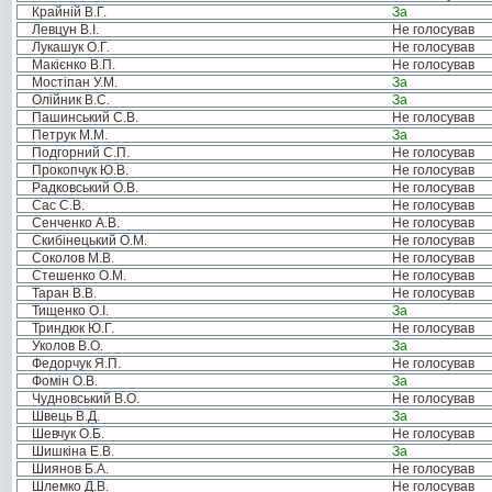
Крайній В.Г.
За
Левцун В.І.
Не голосував
Лукашук О.Г.
Не голосував
Макієнко В.П.
Не голосував
Мостіпан У.М.
За
Олійник В.С.
За
Пашинський С.В.
Не голосував
Петрук М.М.
За
Подгорний С.П.
Не голосував
Прокопчук Ю.В.
Не голосував
Радковський О.В.
Не голосував
Сас С.В.
Не голосував
Сенченко А.В.
Не голосував
Скибінецький О.М.
Не голосував
Соколов М.В.
Не голосував
Стешенко О.М.
Не голосував
Таран В.В.
Не голосував
Тищенко О.І.
За
Триндюк Ю.Г.
Не голосував
Уколов В.О.
За
Федорчук Я.П.
Не голосував
Фомін О.В.
За
Чудновський В.О.
Не голосував
Швець В.Д.
За
Шевчук О.Б.
Не голосував
Шишкіна Е.В.
За
Шиянов Б.А.
Не голосував
Шлемко Д.В.
Не голосував