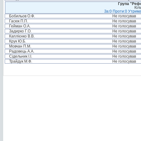
Група "Реф
Кіл
За:0 Проти:0 Утрима
Бобильов О.Ф.
Не голосував
Гасюк П.П.
Не голосував
Гейман О.А.
Не голосував
Задирко Г.О.
Не голосував
Каплієнко В.В.
Не голосував
Крук Ю.Б.
Не голосував
Мовчан П.М.
Не голосував
Радовець А.А.
Не голосував
Сідельник І.І.
Не голосував
Трайдук М.Ф.
Не голосував