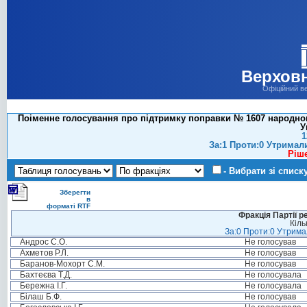
Верховн
Офіційний в
Поіменне голосування про підтримку поправки № 1607 народног
У
1
За:1 Проти:0 Утримал
Ріш
- Вибрати зі списк
Зберегти
в
форматі RTF
Фракція Партії р
Кіль
За:0 Проти:0 Утримал
Андрос С.О.
Не голосував
Ахметов Р.Л.
Не голосував
Баранов-Мохорт С.М.
Не голосував
Бахтеєва Т.Д.
Не голосувала
Бережна І.Г.
Не голосувала
Білаш Б.Ф.
Не голосував