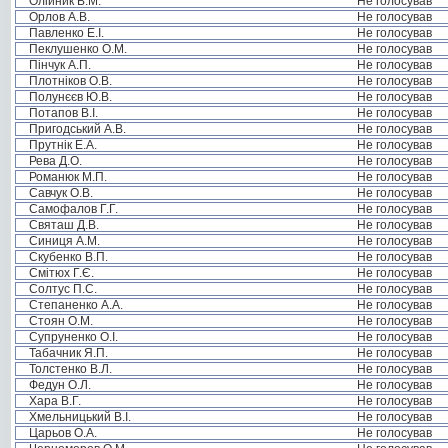
Олійник В.М.
Не голосував
Орлов А.В.
Не голосував
Павленко Е.І.
Не голосував
Пеклушенко О.М.
Не голосував
Пінчук А.П.
Не голосував
Плотніков О.В.
Не голосував
Полунєєв Ю.В.
Не голосував
Потапов В.І.
Не голосував
Пригодський А.В.
Не голосував
Прутнік Е.А.
Не голосував
Рева Д.О.
Не голосував
Романюк М.П.
Не голосував
Савчук О.В.
Не голосував
Самофалов Г.Г.
Не голосував
Святаш Д.В.
Не голосував
Синиця А.М.
Не голосував
Скубенко В.П.
Не голосував
Смітюх Г.Є.
Не голосував
Солтус П.С.
Не голосував
Степаненко А.А.
Не голосував
Стоян О.М.
Не голосував
Супруненко О.І.
Не голосував
Табачник Я.П.
Не голосував
Толстенко В.Л.
Не голосував
Федун О.Л.
Не голосував
Хара В.Г.
Не голосував
Хмельницький В.І.
Не голосував
Царьов О.А.
Не голосував