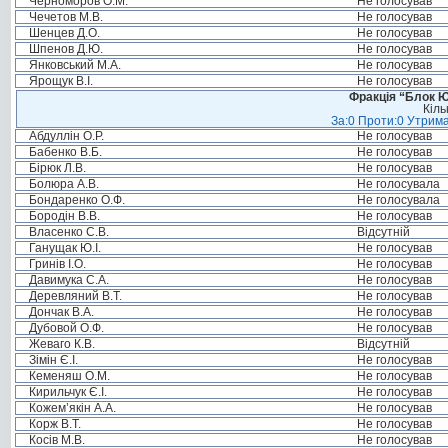
Черноморов О.М.
Не голосував
Чечетов М.В.
Не голосував
Шенцев Д.О.
Не голосував
Шпенов Д.Ю.
Не голосував
Янковський М.А.
Не голосував
Ярощук В.І.
Не голосував
Фракція “Блок Ю
Кіль
За:0 Проти:0 Утрима
Абдуллін О.Р.
Не голосував
Бабенко В.Б.
Не голосував
Бірюк Л.В.
Не голосував
Болюра А.В.
Не голосувала
Бондаренко О.Ф.
Не голосувала
Бородін В.В.
Не голосував
Власенко С.В.
Відсутній
Ганущак Ю.І.
Не голосував
Гринів І.О.
Не голосував
Давимука С.А.
Не голосував
Деревляний В.Т.
Не голосував
Дончак В.А.
Не голосував
Дубовой О.Ф.
Не голосував
Жеваго К.В.
Відсутній
Зімін Є.І.
Не голосував
Кеменяш О.М.
Не голосував
Кирильчук Є.І.
Не голосував
Кожем’якін А.А.
Не голосував
Корж В.Т.
Не голосував
Косів М.В.
Не голосував