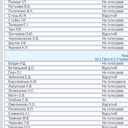
Палиця І.П.
Не голосував
Петьовка В.В.
Не голосував
Поляченко В.А.
Не голосував
Стець Ю.Я.
Відсутній
Стойко І.М.
Не голосував
Талишев Є.І.
Не голосував
Ткач Р.В.
Не голосував
Третьяков О.Ю.
Відсутній
Чорноволенко О.В.
Не голосував
Шкутяк З.В.
Не голосував
Яценюк А.П.
Не голосував
Кіл
За:1 Проти:0 Утрима
Богдан Р.Д.
Не голосував
Ветвицький Д.О.
Відсутній
Грач Л.І.
Не голосував
Зейналов Е.Д.
Відсутній
Королевська Н.Ю.
Не голосувала
Лабунська А.В.
Не голосувала
Логвиненко О.С.
Не голосував
Маліч О.В.
Не голосував
Олійник С.В.
За
Омельченко О.О.
Відсутній
Пилипенко В.П.
Не голосував
Семинога А.І.
Відсутній
Томенко М.В.
Не голосував
Чорновіл Т.В.
Не голосував
Шепелев О.О.
Відсутній