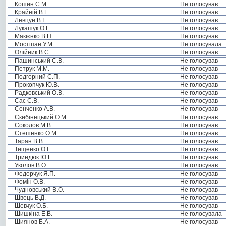
Кошин С.М.
Не голосував
Крайній В.Г.
Не голосував
Левцун В.І.
Не голосував
Лукашук О.Г.
Не голосував
Макієнко В.П.
Не голосував
Мостіпан У.М.
Не голосувала
Олійник В.С.
Не голосував
Пашинський С.В.
Не голосував
Петрук М.М.
Не голосував
Подгорний С.П.
Не голосував
Прокопчук Ю.В.
Не голосував
Радковський О.В.
Не голосував
Сас С.В.
Не голосував
Сенченко А.В.
Не голосував
Скибінецький О.М.
Не голосував
Соколов М.В.
Не голосував
Стешенко О.М.
Не голосував
Таран В.В.
Не голосував
Тищенко О.І.
Не голосував
Триндюк Ю.Г.
Не голосував
Уколов В.О.
Не голосував
Федорчук Я.П.
Не голосував
Фомін О.В.
Не голосував
Чудновський В.О.
Не голосував
Швець В.Д.
Не голосував
Шевчук О.Б.
Не голосував
Шишкіна Е.В.
Не голосувала
Шиянов Б.А.
Не голосував