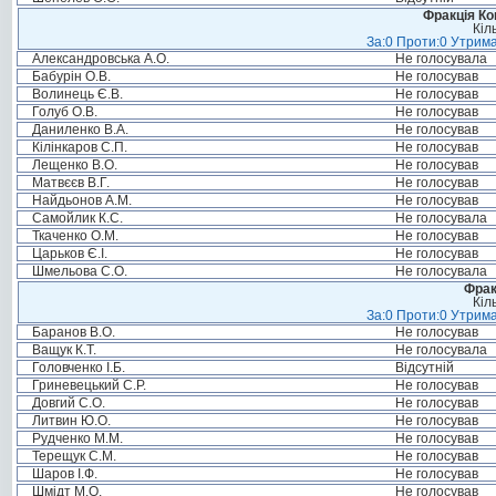
Фракція Ком
Кіл
За:0 Проти:0 Утрима
Александровська А.О.
Не голосувала
Бабурін О.В.
Не голосував
Волинець Є.В.
Не голосував
Голуб О.В.
Не голосував
Даниленко В.А.
Не голосував
Кілінкаров С.П.
Не голосував
Лещенко В.О.
Не голосував
Матвєєв В.Г.
Не голосував
Найдьонов А.М.
Не голосував
Самойлик К.С.
Не голосувала
Ткаченко О.М.
Не голосував
Царьков Є.І.
Не голосував
Шмельова С.О.
Не голосувала
Фрак
Кіл
За:0 Проти:0 Утрима
Баранов В.О.
Не голосував
Ващук К.Т.
Не голосувала
Головченко І.Б.
Відсутній
Гриневецький С.Р.
Не голосував
Довгий С.О.
Не голосував
Литвин Ю.О.
Не голосував
Рудченко М.М.
Не голосував
Терещук С.М.
Не голосував
Шаров І.Ф.
Не голосував
Шмідт М.О.
Не голосував