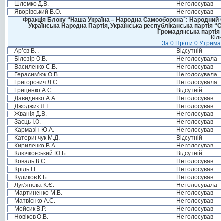
Шлемко Д.В.
Не голосував
Яворівський В.О.
Не голосував
Фракція Блоку “Наша Україна – Народна Самооборона”: Народний Со
Українська Народна Партія, Українська республіканська партія “
Громадянська партія 
Кіл
За:0 Проти:0 Утримал
Ар’єв В.І.
Відсутній
Білозір О.В.
Не голосувала
Василенко С.В.
Не голосував
Герасим’юк О.В.
Не голосувала
Григорович Л.С.
Не голосувала
Гриценко А.С.
Відсутній
Давиденко А.А.
Не голосував
Джоджик Я.І.
Не голосував
Жванія Д.В.
Не голосував
Заєць І.О.
Не голосував
Кармазін Ю.А.
Не голосував
Катеринчук М.Д.
Відсутній
Кириленко В.А.
Не голосував
Ключковський Ю.Б.
Відсутній
Коваль В.С.
Не голосував
Кріль І.І.
Не голосував
Куликов К.Б.
Не голосував
Лук’янова К.Є.
Не голосувала
Мартиненко М.В.
Не голосував
Матвієнко А.С.
Не голосував
Мойсик В.Р.
Не голосував
Новіков О.В.
Не голосував