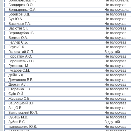
Богословська І.Г.
Не голосувала
Болдирєв Ю.О.
Не голосував
Бондаренко О.А.
Не голосувала
Борисов В.Д.
Не голосував
Бут Ю.А.
Не голосував
Васильєв Г.А.
Не голосував
Васютін С.І.
Не голосував
Вернидубов І.В.
Не голосував
Волков О.А.
Не голосував
Гєллєр Є.Б.
Не голосував
Глусь С.К.
Не голосував
Головатий С.П.
Відсутній
Горбатюк А.О.
Не голосував
Горошкевич О.С.
Не голосував
Гуменюк І.М.
Не голосував
Гусаров С.М.
Не голосував
Дейч Б.Д.
Не голосував
Демчишен В.В.
Не голосував
Деркач А.Л.
Не голосував
Єгоренко Т.В.
Не голосувала
Єдін О.Й.
Не голосував
Журавко О.В.
Не голосував
Заблоцький В.П.
Не голосував
Зац О.В.
Не голосував
Звягільський Ю.Л.
Не голосував
Зубець М.В.
Не голосував
Зубов В.С.
Відсутній
Іванющенко Ю.В.
Не голосував