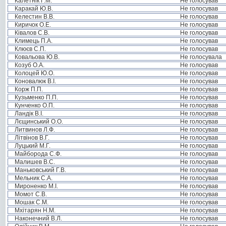
Калетнік Г.М.
Не голосував
Каракай Ю.В.
Не голосував
Келестин В.В.
Не голосував
Киричок О.Е.
Не голосував
Ківалов С.В.
Не голосував
Климець П.А.
Не голосував
Клюєв С.П.
Не голосував
Ковальова Ю.В.
Не голосувала
Козуб О.А.
Не голосував
Колоцей Ю.О.
Не голосував
Коновалюк В.І.
Не голосував
Корж П.П.
Не голосував
Кузьменко П.П.
Не голосував
Кунченко О.П.
Не голосував
Ландік В.І.
Не голосував
Лєщинський О.О.
Не голосував
Литвинов Л.Ф.
Не голосував
Літвінов В.Г.
Не голосував
Луцький М.Г.
Не голосував
Майборода С.Ф.
Не голосував
Малишев В.С.
Не голосував
Маньковський Г.В.
Не голосував
Мельник С.А.
Не голосував
Мироненко М.І.
Не голосував
Момот С.В.
Не голосував
Мошак С.М.
Не голосував
Мхітарян Н.М.
Не голосував
Наконечний В.Л.
Не голосував