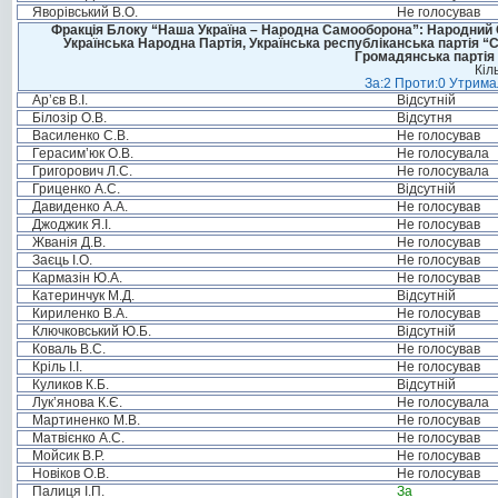
Яворівський В.О.
Не голосував
Фракція Блоку “Наша Україна – Народна Самооборона”: Народний Со
Українська Народна Партія, Українська республіканська партія “
Громадянська партія 
Кіл
За:2 Проти:0 Утримал
Ар’єв В.І.
Відсутній
Білозір О.В.
Відсутня
Василенко С.В.
Не голосував
Герасим’юк О.В.
Не голосувала
Григорович Л.С.
Не голосувала
Гриценко А.С.
Відсутній
Давиденко А.А.
Не голосував
Джоджик Я.І.
Не голосував
Жванія Д.В.
Не голосував
Заєць І.О.
Не голосував
Кармазін Ю.А.
Не голосував
Катеринчук М.Д.
Відсутній
Кириленко В.А.
Не голосував
Ключковський Ю.Б.
Відсутній
Коваль В.С.
Не голосував
Кріль І.І.
Не голосував
Куликов К.Б.
Відсутній
Лук’янова К.Є.
Не голосувала
Мартиненко М.В.
Не голосував
Матвієнко А.С.
Не голосував
Мойсик В.Р.
Не голосував
Новіков О.В.
Не голосував
Палиця І.П.
За