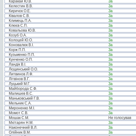
Каракай Ю.В.
За
Келестин В.В.
За
Киричок О.Е.
За
Ківалов С.В.
За
Климець П.А.
За
Клюєв С.П.
За
Ковальова Ю.В.
За
Козуб О.А.
За
Колоцей Ю.О.
За
Коновалюк В.І.
За
Корж П.П.
За
Кузьменко П.П.
За
Кунченко О.П.
За
Ландік В.І.
За
Лєщинський О.О.
За
Литвинов Л.Ф.
За
Літвінов В.Г.
За
Луцький М.Г.
За
Майборода С.Ф.
За
Малишев В.С.
За
Маньковський Г.В.
За
Мельник С.А.
За
Мироненко М.І.
За
Момот С.В.
За
Мошак С.М.
Не голосував
Мхітарян Н.М.
За
Наконечний В.Л.
За
Олійник В.М.
За