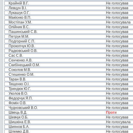
Крайній В.Г.
Не голосував
Левцун В.І.
Не голосував
Лукашук О.Г.
Не голосував
Макієнко В.П.
Не голосував
Мостіпан У.М.
Не голосувала
Олійник В.С.
Не голосував
Пашинський С.В.
Не голосував
Петрук М.М.
Не голосував
Подгорний С.П.
Не голосував
Прокопчук Ю.В.
Не голосував
Радковський О.В.
Не голосував
Сас С.В.
Не голосував
Сенченко А.В.
Не голосував
Скибінецький О.М.
Не голосував
Соколов М.В.
Не голосував
Стешенко О.М.
Не голосував
Таран В.В.
Не голосував
Тищенко О.І.
Не голосував
Триндюк Ю.Г.
Не голосував
Уколов В.О.
Не голосував
Федорчук Я.П.
Не голосував
Фомін О.В.
Не голосував
Чудновський В.О.
Не голосував
Швець В.Д.
Проти
Шевчук О.Б.
Не голосував
Шишкіна Е.В.
Не голосувала
Шиянов Б.А.
Не голосував
Шлемко Д.В.
Не голосував