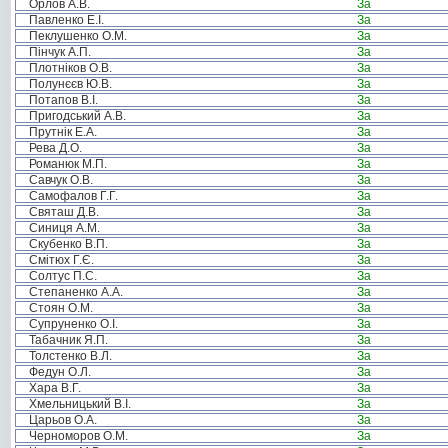
Орлов А.В.
За
Павленко Е.І.
За
Пеклушенко О.М.
За
Пінчук А.П.
За
Плотніков О.В.
За
Полунєєв Ю.В.
За
Потапов В.І.
За
Пригодський А.В.
За
Прутнік Е.А.
За
Рева Д.О.
За
Романюк М.П.
За
Савчук О.В.
За
Самофалов Г.Г.
За
Святаш Д.В.
За
Синиця А.М.
За
Скубенко В.П.
За
Смітюх Г.Є.
За
Солтус П.С.
За
Степаненко А.А.
За
Стоян О.М.
За
Супруненко О.І.
За
Табачник Я.П.
За
Толстенко В.Л.
За
Федун О.Л.
За
Хара В.Г.
За
Хмельницький В.І.
За
Царьов О.А.
За
Черноморов О.М.
За