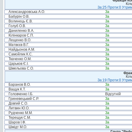
Фракція Ком
Кіл
За:25 Проти:0 Утрим
Александровська А.О.
За
Бабурін О.В.
За
Волинець Є.В.
За
Голуб О.В.
За
Даниленко В.А.
За
Кілінкаров С.П.
За
Лещенко В.О.
За
Матвєєв В.Г.
За
Найдьонов А.М.
За
Самойлик К.С.
За
Ткаченко О.М.
За
Царьков Є.І.
За
Шмельова С.О.
За
Фрак
Кіл
За:19 Проти:0 Утрим
Баранов В.О.
За
Ващук К.Т.
За
Головченко І.Б.
Відсутній
Гриневецький С.Р.
За
Довгий С.О.
За
Литвин Ю.О.
За
Рудченко М.М.
За
Терещук С.М.
За
Шаров І.Ф.
За
Шмідт М.О.
За
Група "Реф