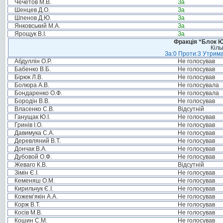
Чечетов М.В.
За
Шенцев Д.О.
За
Шпенов Д.Ю.
За
Янковський М.А.
За
Ярощук В.І.
За
Фракція “Блок Ю
Кіль
За:0 Проти:3 Утрима
Абдуллін О.Р.
Не голосував
Бабенко В.Б.
Не голосував
Бірюк Л.В.
Не голосував
Болюра А.В.
Не голосувала
Бондаренко О.Ф.
Не голосувала
Бородін В.В.
Не голосував
Власенко С.В.
Відсутній
Ганущак Ю.І.
Не голосував
Гринів І.О.
Не голосував
Давимука С.А.
Не голосував
Деревляний В.Т.
Не голосував
Дончак В.А.
Не голосував
Дубовой О.Ф.
Не голосував
Жеваго К.В.
Відсутній
Зімін Є.І.
Не голосував
Кеменяш О.М.
Не голосував
Кирильчук Є.І.
Не голосував
Кожем’якін А.А.
Не голосував
Корж В.Т.
Не голосував
Косів М.В.
Не голосував
Кошин С.М.
Не голосував