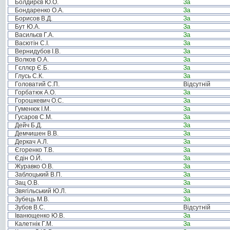
Болдирєв Ю.О.
За
Бондаренко О.А.
За
Борисов В.Д.
За
Бут Ю.А.
За
Васильєв Г.А.
За
Васютін С.І.
За
Вернидубов І.В.
За
Волков О.А.
За
Гєллєр Є.Б.
За
Глусь С.К.
За
Головатий С.П.
Відсутній
Горбатюк А.О.
За
Горошкевич О.С.
За
Гуменюк І.М.
За
Гусаров С.М.
За
Дейч Б.Д.
За
Демчишен В.В.
За
Деркач А.Л.
За
Єгоренко Т.В.
За
Єдін О.Й.
За
Журавко О.В.
За
Заблоцький В.П.
За
Зац О.В.
За
Звягільський Ю.Л.
За
Зубець М.В.
За
Зубов В.С.
Відсутній
Іванющенко Ю.В.
За
Калетнік Г.М.
За