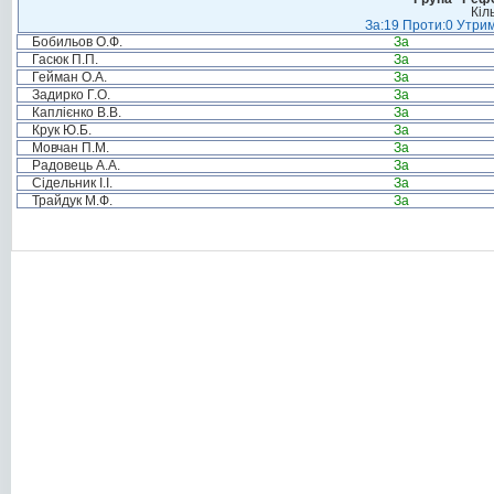
Кіл
За:19 Проти:0 Утрим
Бобильов О.Ф.
За
Гасюк П.П.
За
Гейман О.А.
За
Задирко Г.О.
За
Каплієнко В.В.
За
Крук Ю.Б.
За
Мовчан П.М.
За
Радовець А.А.
За
Сідельник І.І.
За
Трайдук М.Ф.
За