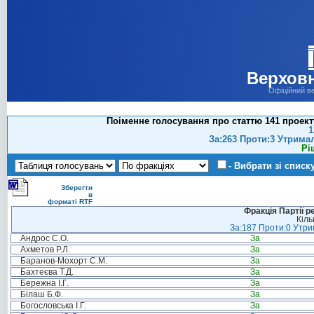
Верховн
Офіційний в
Поіменне голосування про статтю 141 проект
1
За:263 Проти:3 Утрима
Рі
- Вибрати зі списк
Зберегти
в
форматі RTF
Фракція Партії р
Кіль
За:187 Проти:0 Утрим
Андрос С.О.
За
Ахметов Р.Л.
За
Баранов-Мохорт С.М.
За
Бахтеєва Т.Д.
За
Бережна І.Г.
За
Білаш Б.Ф.
За
Богословська І.Г.
За