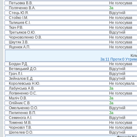
Петьовка В.В.
Не голосував
Поляченко В.А.
За
Стець Ю.Я.
Відсутній
Стойко І.М.
Не голосував
Талишев Є.І.
Не голосував
Ткач Р.В.
Не голосував
Третьяков О.Ю.
Відсутній
Чорноволенко О.В.
Не голосував
Шкутяк З.В.
Не голосував
Яценюк А.П.
Не голосував
Кіл
За:11 Проти:0 Утрима
Богдан Р.Д.
Не голосував
Ветвицький Д.О.
Відсутній
Грач Л.І.
Відсутній
Зейналов Е.Д.
Відсутній
Королевська Н.Ю.
Не голосувала
Лабунська А.В.
За
Логвиненко О.С.
Не голосував
Маліч О.В.
За
Олійник С.В.
За
Омельченко О.О.
Відсутній
Пилипенко В.П.
За
Семинога А.І.
Відсутній
Томенко М.В.
Не голосував
Чорновіл Т.В.
Не голосував
Шепелев О.О.
Відсутній