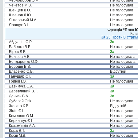
Черноморов О.М.
Не голосував
Чечетов М.В.
Не голосував
Шенцев Д.О.
Не голосував
Шпенов Д.Ю.
Не голосував
Янковський М.А.
Не голосував
Ярощук В.І.
Не голосував
Фракція “Блок Ю
Кіль
За:23 Проти:0 Утрима
Абдуллін О.Р.
За
Бабенко В.Б.
Не голосував
Бірюк Л.В.
За
Болюра А.В.
Не голосувала
Бондаренко О.Ф.
Не голосувала
Бородін В.В.
Не голосував
Власенко С.В.
Відсутній
Ганущак Ю.І.
За
Гринів І.О.
Не голосував
Давимука С.А.
За
Деревляний В.Т.
За
Дончак В.А.
За
Дубовой О.Ф.
Не голосував
Жеваго К.В.
Відсутній
Зімін Є.І.
Не голосував
Кеменяш О.М.
Не голосував
Кирильчук Є.І.
Не голосував
Кожем’якін А.А.
Не голосував
Корж В.Т.
За
Косів М.В.
Не голосував