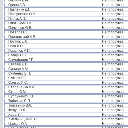
Олійник В.М.
Не голосував
Орлов А.В.
Не голосував
Павленко Е.І.
Не голосував
Пеклушенко О.М.
Не голосував
Пінчук А.П.
Не голосував
Плотніков О.В.
Не голосував
Полунєєв Ю.В.
Не голосував
Потапов В.І.
Не голосував
Пригодський А.В.
Не голосував
Прутнік Е.А.
Не голосував
Рева Д.О.
Не голосував
Романюк М.П.
Не голосував
Савчук О.В.
Не голосував
Самофалов Г.Г.
Не голосував
Святаш Д.В.
Не голосував
Синиця А.М.
Не голосував
Скубенко В.П.
Не голосував
Смітюх Г.Є.
Не голосував
Солтус П.С.
Не голосував
Степаненко А.А.
Не голосував
Стоян О.М.
Не голосував
Супруненко О.І.
Не голосував
Табачник Я.П.
Не голосував
Толстенко В.Л.
Не голосував
Федун О.Л.
Не голосував
Хара В.Г.
Не голосував
Хмельницький В.І.
Не голосував
Царьов О.А.
Не голосував