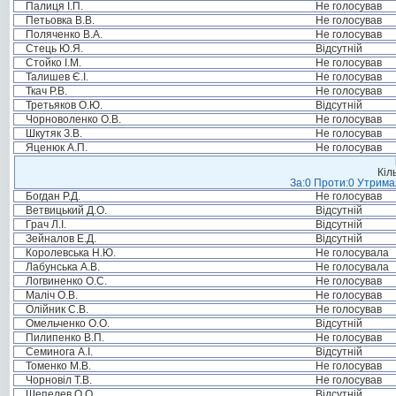
Палиця І.П.
Не голосував
Петьовка В.В.
Не голосував
Поляченко В.А.
Не голосував
Стець Ю.Я.
Відсутній
Стойко І.М.
Не голосував
Талишев Є.І.
Не голосував
Ткач Р.В.
Не голосував
Третьяков О.Ю.
Відсутній
Чорноволенко О.В.
Не голосував
Шкутяк З.В.
Не голосував
Яценюк А.П.
Не голосував
Кіл
За:0 Проти:0 Утримал
Богдан Р.Д.
Не голосував
Ветвицький Д.О.
Відсутній
Грач Л.І.
Відсутній
Зейналов Е.Д.
Відсутній
Королевська Н.Ю.
Не голосувала
Лабунська А.В.
Не голосувала
Логвиненко О.С.
Не голосував
Маліч О.В.
Не голосував
Олійник С.В.
Не голосував
Омельченко О.О.
Відсутній
Пилипенко В.П.
Не голосував
Семинога А.І.
Відсутній
Томенко М.В.
Не голосував
Чорновіл Т.В.
Не голосував
Шепелев О.О.
Відсутній