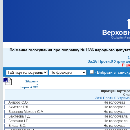
Верховн
Офіційний в
Поіменне голосування про поправку № 1636 народного депутат
1
За:26 Проти:0 Утримал
Ріш
- Вибрати зі списк
Зберегти
в
форматі RTF
Фракція Партії р
Кіль
За:0 Проти:0 Утримал
Андрос С.О.
Не голосував
Ахметов Р.Л.
Не голосував
Баранов-Мохорт С.М.
Не голосував
Бахтеєва Т.Д.
Не голосувала
Бережна І.Г.
Не голосувала
Білаш Б.Ф.
Не голосував