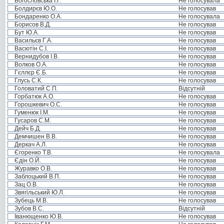
Богословська І.Г.
Не голосувала
Болдирєв Ю.О.
Не голосував
Бондаренко О.А.
Не голосувала
Борисов В.Д.
Не голосував
Бут Ю.А.
Не голосував
Васильєв Г.А.
Не голосував
Васютін С.І.
Не голосував
Вернидубов І.В.
Не голосував
Волков О.А.
Не голосував
Гєллєр Є.Б.
Не голосував
Глусь С.К.
Не голосував
Головатий С.П.
Відсутній
Горбатюк А.О.
Не голосував
Горошкевич О.С.
Не голосував
Гуменюк І.М.
Не голосував
Гусаров С.М.
Не голосував
Дейч Б.Д.
Не голосував
Демчишен В.В.
Не голосував
Деркач А.Л.
Не голосував
Єгоренко Т.В.
Не голосувала
Єдін О.Й.
Не голосував
Журавко О.В.
Не голосував
Заблоцький В.П.
Не голосував
Зац О.В.
Не голосував
Звягільський Ю.Л.
Не голосував
Зубець М.В.
Не голосував
Зубов В.С.
Відсутній
Іванющенко Ю.В.
Не голосував