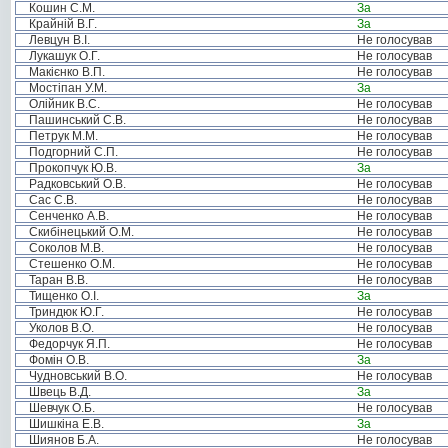
Кошин С.М.
За
Крайній В.Г.
За
Левцун В.І.
Не голосував
Лукашук О.Г.
Не голосував
Макієнко В.П.
Не голосував
Мостіпан У.М.
За
Олійник В.С.
Не голосував
Пашинський С.В.
Не голосував
Петрук М.М.
Не голосував
Подгорний С.П.
Не голосував
Прокопчук Ю.В.
За
Радковський О.В.
Не голосував
Сас С.В.
Не голосував
Сенченко А.В.
Не голосував
Скибінецький О.М.
Не голосував
Соколов М.В.
Не голосував
Стешенко О.М.
Не голосував
Таран В.В.
Не голосував
Тищенко О.І.
За
Триндюк Ю.Г.
Не голосував
Уколов В.О.
Не голосував
Федорчук Я.П.
Не голосував
Фомін О.В.
За
Чудновський В.О.
Не голосував
Швець В.Д.
За
Шевчук О.Б.
Не голосував
Шишкіна Е.В.
За
Шиянов Б.А.
Не голосував