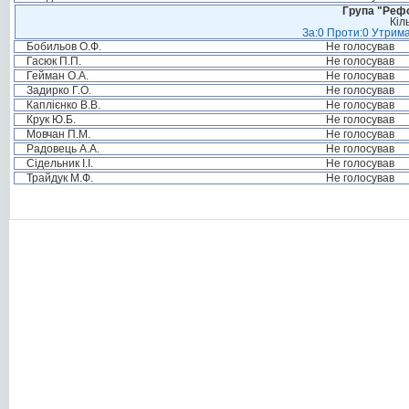
Група "Реф
Кіл
За:0 Проти:0 Утрима
Бобильов О.Ф.
Не голосував
Гасюк П.П.
Не голосував
Гейман О.А.
Не голосував
Задирко Г.О.
Не голосував
Каплієнко В.В.
Не голосував
Крук Ю.Б.
Не голосував
Мовчан П.М.
Не голосував
Радовець А.А.
Не голосував
Сідельник І.І.
Не голосував
Трайдук М.Ф.
Не голосував