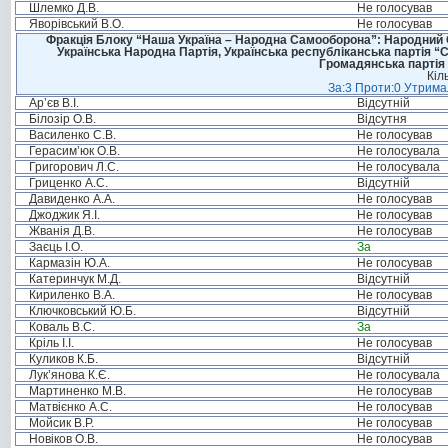
Шлемко Д.В.
Не голосував
Яворівський В.О.
Не голосував
Фракція Блоку “Наша Україна – Народна Самооборона”: Народний Со
Українська Народна Партія, Українська республіканська партія “
Громадянська партія 
Кіл
За:3 Проти:0 Утримал
Ар’єв В.І.
Відсутній
Білозір О.В.
Відсутня
Василенко С.В.
Не голосував
Герасим’юк О.В.
Не голосувала
Григорович Л.С.
Не голосувала
Гриценко А.С.
Відсутній
Давиденко А.А.
Не голосував
Джоджик Я.І.
Не голосував
Жванія Д.В.
Не голосував
Заєць І.О.
За
Кармазін Ю.А.
Не голосував
Катеринчук М.Д.
Відсутній
Кириленко В.А.
Не голосував
Ключковський Ю.Б.
Відсутній
Коваль В.С.
За
Кріль І.І.
Не голосував
Куликов К.Б.
Відсутній
Лук’янова К.Є.
Не голосувала
Мартиненко М.В.
Не голосував
Матвієнко А.С.
Не голосував
Мойсик В.Р.
Не голосував
Новіков О.В.
Не голосував