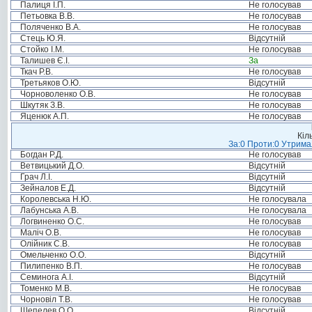
Палиця І.П.
Не голосував
Петьовка В.В.
Не голосував
Поляченко В.А.
Не голосував
Стець Ю.Я.
Відсутній
Стойко І.М.
Не голосував
Талишев Є.І.
За
Ткач Р.В.
Не голосував
Третьяков О.Ю.
Відсутній
Чорноволенко О.В.
Не голосував
Шкутяк З.В.
Не голосував
Яценюк А.П.
Не голосував
Кіл
За:0 Проти:0 Утримал
Богдан Р.Д.
Не голосував
Ветвицький Д.О.
Відсутній
Грач Л.І.
Відсутній
Зейналов Е.Д.
Відсутній
Королевська Н.Ю.
Не голосувала
Лабунська А.В.
Не голосувала
Логвиненко О.С.
Не голосував
Маліч О.В.
Не голосував
Олійник С.В.
Не голосував
Омельченко О.О.
Відсутній
Пилипенко В.П.
Не голосував
Семинога А.І.
Відсутній
Томенко М.В.
Не голосував
Чорновіл Т.В.
Не голосував
Шепелев О.О.
Відсутній