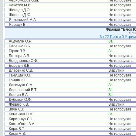
Черноморов О.М.
Не голосував
Чечетов М.В.
Не голосував
Шенцев Д.О.
Не голосував
Шпенов Д.Ю.
Не голосував
Янковський М.А.
Не голосував
Ярощук В.І.
Не голосував
Фракція “Блок Ю
Кіль
За:22 Проти:0 Утрима
Абдуллін О.Р.
За
Бабенко В.Б.
Не голосував
Бірюк Л.В.
За
Болюра А.В.
Не голосувала
Бондаренко О.Ф.
Не голосувала
Бородін В.В.
Не голосував
Власенко С.В.
Відсутній
Ганущак Ю.І.
Не голосував
Гринів І.О.
Не голосував
Давимука С.А.
За
Деревляний В.Т.
За
Дончак В.А.
За
Дубовой О.Ф.
Не голосував
Жеваго К.В.
Відсутній
Зімін Є.І.
Не голосував
Кеменяш О.М.
За
Кирильчук Є.І.
Не голосував
Кожем’якін А.А.
Не голосував
Корж В.Т.
Не голосував
Косів М.В.
Не голосував