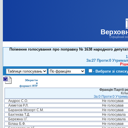
Верховн
Офіційний в
Поіменне голосування про поправку № 1638 народного депутат
1
За:27 Проти:0 Утримал
Ріш
- Вибрати зі списк
Зберегти
в
форматі RTF
Фракція Партії р
Кіль
За:0 Проти:0 Утримал
Андрос С.О.
Не голосував
Ахметов Р.Л.
Не голосував
Баранов-Мохорт С.М.
Не голосував
Бахтеєва Т.Д.
Не голосувала
Бережна І.Г.
Не голосувала
Білаш Б.Ф.
Не голосував