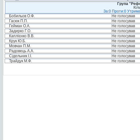
Група "Реф
Кіл
За:0 Проти:0 Утрима
Бобильов О.Ф.
Не голосував
Гасюк П.П.
Не голосував
Гейман О.А.
Не голосував
Задирко Г.О.
Не голосував
Каплієнко В.В.
Не голосував
Крук Ю.Б.
Не голосував
Мовчан П.М.
Не голосував
Радовець А.А.
Не голосував
Сідельник І.І.
Не голосував
Трайдук М.Ф.
Не голосував