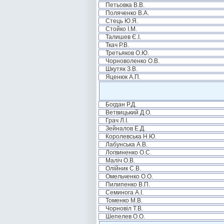
Петьовка В.В.
Поляченко В.А.
Стець Ю.Я.
Стойко І.М.
Талишев Є.І.
Ткач Р.В.
Третьяков О.Ю.
Чорноволенко О.В.
Шкутяк З.В.
Яценюк А.П.
Богдан Р.Д.
Ветвицький Д.О.
Грач Л.І.
Зейналов Е.Д.
Королевська Н.Ю.
Лабунська А.В.
Логвиненко О.С.
Маліч О.В.
Олійник С.В.
Омельченко О.О.
Пилипенко В.П.
Семинога А.І.
Томенко М.В.
Чорновіл Т.В.
Шепелев О.О.