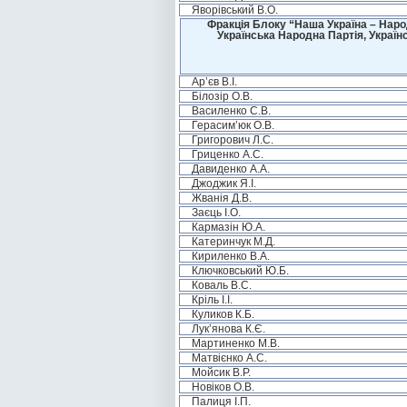
Яворівський В.О.
Фракція Блоку “Наша Україна – Наро
Українська Народна Партія, Україн
Ар’єв В.І.
Білозір О.В.
Василенко С.В.
Герасим’юк О.В.
Григорович Л.С.
Гриценко А.С.
Давиденко А.А.
Джоджик Я.І.
Жванія Д.В.
Заєць І.О.
Кармазін Ю.А.
Катеринчук М.Д.
Кириленко В.А.
Ключковський Ю.Б.
Коваль В.С.
Кріль І.І.
Куликов К.Б.
Лук’янова К.Є.
Мартиненко М.В.
Матвієнко А.С.
Мойсик В.Р.
Новіков О.В.
Палиця І.П.