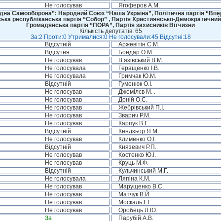
Не голосував
Ягоферов А.М.
дна Самооборона”: Народний Союз “Наша Україна”, Політична партія “Впере
ська республіканська партія “Собор” , Партія Християнсько-Демократичний
Громадянська партія “ПОРА”, Партія захисників Вітчизни
Кількість депутатів: 65
За:2 Проти:0 Утрималися:0 Не голосували:45 Відсутні:18
Відсутній
Аржевітін С.М.
Відсутня
Бондар О.М.
Не голосував
В’язівський В.М.
Не голосувала
Геращенко І.В.
Не голосувала
Гримчак Ю.М.
Відсутній
Гуменюк О.І.
Не голосував
Джемілєв М. .
Не голосував
Доній О.С.
Не голосував
Жебрівський П.І.
Не голосував
Зварич Р.М.
Не голосував
Карпук В.Г.
Відсутній
Кендзьор Я.М.
Не голосував
Клименко О.І.
Відсутній
Князевич Р.П.
Не голосував
Костенко Ю.І.
Не голосував
Круць М.Ф.
Відсутній
Кульчинський М.Г.
Не голосувала
Ляпіна К.М.
Не голосував
Марущенко В.С.
Не голосував
Матчук В.Й.
Не голосував
Москаль Г.Г.
Не голосував
Оробець Л.Ю.
За
Парубій А.В.