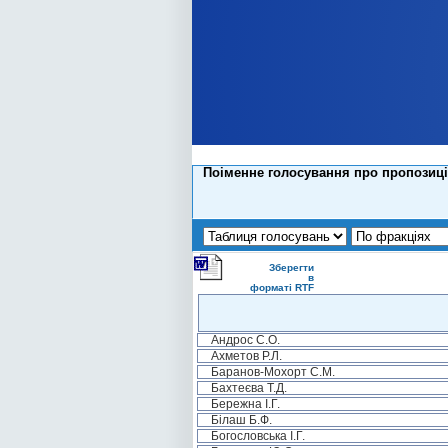
Поіменне голосування про пропозиці
Зберегти
в
форматі RTF
Андрос С.О.
Ахметов Р.Л.
Баранов-Мохорт С.М.
Бахтеєва Т.Д.
Бережна І.Г.
Білаш Б.Ф.
Богословська І.Г.