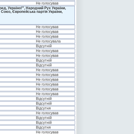
Не голосував
д, Україно!”, Народний Рух України,
 Союз, Європейська партія України,
Не голосував
Не голосував
Не голосував
Не голосувала
Відсутній
Не голосував
Не голосував
Відсутній
Відсутній
Не голосував
Не голосував
Не голосував
Не голосував
Не голосував
Не голосував
Відсутній
Відсутній
Відсутня
Не голосував
Відсутній
Відсутній
Відсутня
Не голосував