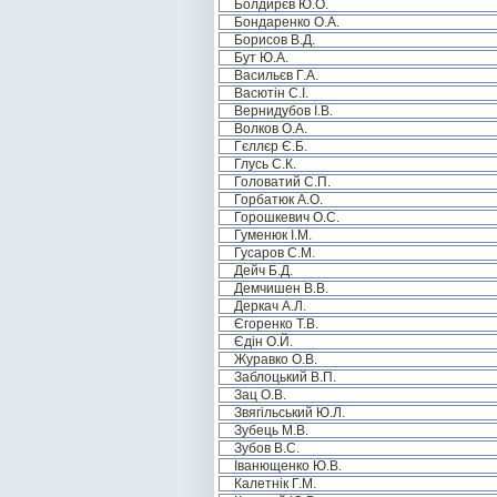
Болдирєв Ю.О.
Бондаренко О.А.
Борисов В.Д.
Бут Ю.А.
Васильєв Г.А.
Васютін С.І.
Вернидубов І.В.
Волков О.А.
Гєллєр Є.Б.
Глусь С.К.
Головатий С.П.
Горбатюк А.О.
Горошкевич О.С.
Гуменюк І.М.
Гусаров С.М.
Дейч Б.Д.
Демчишен В.В.
Деркач А.Л.
Єгоренко Т.В.
Єдін О.Й.
Журавко О.В.
Заблоцький В.П.
Зац О.В.
Звягільський Ю.Л.
Зубець М.В.
Зубов В.С.
Іванющенко Ю.В.
Калетнік Г.М.