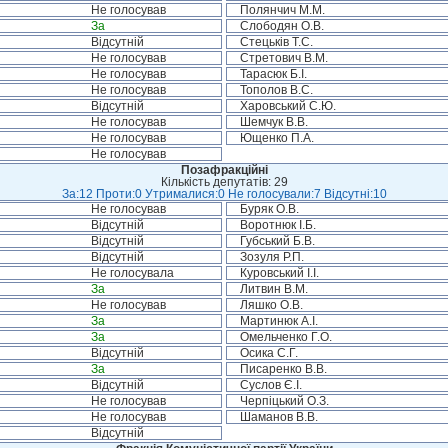
Не голосував
Полянчич М.М.
За
Слободян О.В.
Відсутній
Стецьків Т.С.
Не голосував
Стретович В.М.
Не голосував
Тарасюк Б.І.
Не голосував
Тополов В.С.
Відсутній
Харовський С.Ю.
Не голосував
Шемчук В.В.
Не голосував
Ющенко П.А.
Не голосував
Позафракційні
Кількість депутатів: 29
За:12 Проти:0 Утрималися:0 Не голосували:7 Відсутні:10
Не голосував
Буряк О.В.
Відсутній
Воротнюк І.Б.
Відсутній
Губський Б.В.
Відсутній
Зозуля Р.П.
Не голосувала
Куровський І.І.
За
Литвин В.М.
Не голосував
Ляшко О.В.
За
Мартинюк А.І.
За
Омельченко Г.О.
Відсутній
Осика С.Г.
За
Писаренко В.В.
Відсутній
Суслов Є.І.
Не голосував
Черпіцький О.З.
Не голосував
Шаманов В.В.
Відсутній