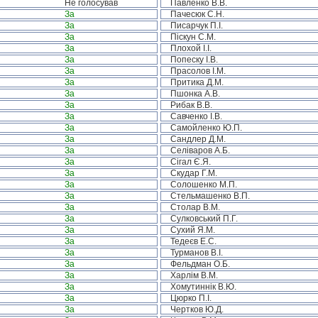
Не голосував
Павленко В.В.
За
Пачесюк С.Н.
За
Писарчук П.І.
За
Піскун С.М.
За
Плохой І.І.
За
Попеску І.В.
За
Прасолов І.М.
За
Притика Д.М.
За
Пшонка А.В.
За
Рибак В.В.
За
Савченко І.В.
За
Самойленко Ю.П.
За
Сандлер Д.М.
За
Селіваров А.Б.
За
Сігал Є.Я.
За
Скудар Г.М.
За
Солошенко М.П.
За
Стельмашенко В.П.
За
Столар В.М.
За
Сулковський П.Г.
За
Сухий Я.М.
За
Тедеєв Е.С.
За
Турманов В.І.
За
Фельдман О.Б.
За
Харлім В.М.
За
Хомутиннік В.Ю.
За
Цюрко П.І.
За
Чертков Ю.Д.