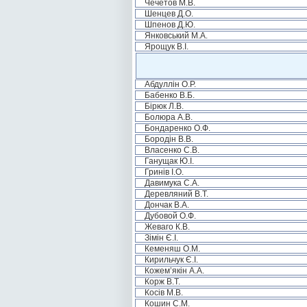
Чечетов М.В.
Шенцев Д.О.
Шпенов Д.Ю.
Янковський М.А.
Ярощук В.І.
Абдуллін О.Р.
Бабенко В.Б.
Бірюк Л.В.
Болюра А.В.
Бондаренко О.Ф.
Бородін В.В.
Власенко С.В.
Ганущак Ю.І.
Гринів І.О.
Давимука С.А.
Деревляний В.Т.
Дончак В.А.
Дубовой О.Ф.
Жеваго К.В.
Зімін Є.І.
Кеменяш О.М.
Кирильчук Є.І.
Кожем’якін А.А.
Корж В.Т.
Косів М.В.
Кошин С.М.