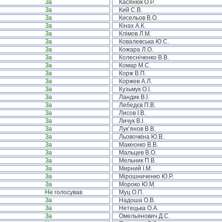
За
Касянюк О.Р.
За
Кий С.В.
За
Кисельов В.О.
За
Кінах А.К.
За
Клімов Л.М.
За
Ковалевська Ю.С.
За
Кожара Л.О.
За
Колесніченко В.В.
За
Комар М.С.
За
Корж В.П.
За
Коржев А.Л.
За
Кузьмук О.І.
За
Ландик В.І.
За
Лебедєв П.В.
За
Лисов І.В.
За
Личук В.І.
За
Лук’янов В.В.
За
Льовочкіна Ю.В.
За
Макеєнко В.В.
За
Мальцев В.О.
За
Мельник П.В.
За
Мирний І.М.
За
Мірошниченко Ю.Р.
За
Мороко Ю.М.
Не голосував
Муц О.П.
За
Надоша О.В.
За
Нетецька О.А.
За
Омельянович Д.С.