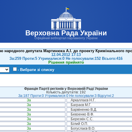
Верховна Рада України
Офіційний вебпортал парламенту України
ю народного депутата Мартинюка А.І. до проекту Кримінального про
12.04.2012 17:13
За:259 Проти:5 Утрималися:0 Не голосували:152 Всього:416
Рішення прийнято
- Вибрати зі списку
Фракція Партії регіонів у Верховній Раді України
Кількість депутатів: 192
За:187 Проти:0 Утрималися:0 Не голосували:3 Відсутні:2
За
Аркаллаєв Н.Г.
За
Баграєв М.Г.
За
Барвіненко В.Д.
За
Бевзенко В.Ф.
За
Березкін С.С.
За
Білий О.П.
За
Богуслаєв В.О.