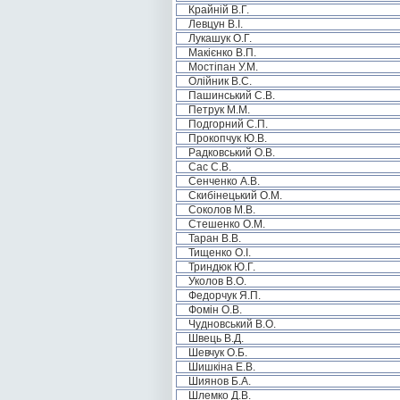
Крайній В.Г.
Левцун В.І.
Лукашук О.Г.
Макієнко В.П.
Мостіпан У.М.
Олійник В.С.
Пашинський С.В.
Петрук М.М.
Подгорний С.П.
Прокопчук Ю.В.
Радковський О.В.
Сас С.В.
Сенченко А.В.
Скибінецький О.М.
Соколов М.В.
Стешенко О.М.
Таран В.В.
Тищенко О.І.
Триндюк Ю.Г.
Уколов В.О.
Федорчук Я.П.
Фомін О.В.
Чудновський В.О.
Швець В.Д.
Шевчук О.Б.
Шишкіна Е.В.
Шиянов Б.А.
Шлемко Д.В.