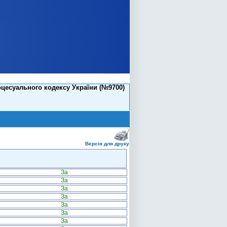
цесуального кодексу України (№9700)
Версія для друку
За
За
За
За
За
За
За