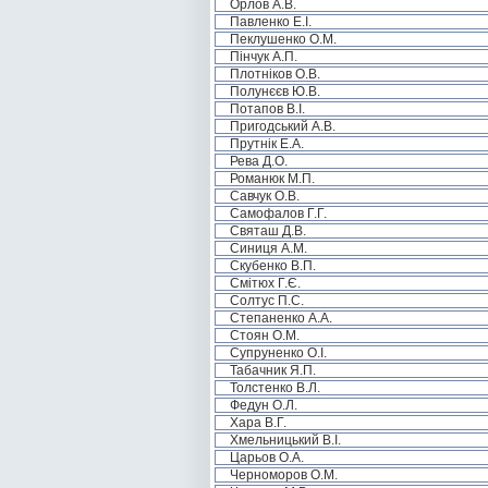
Орлов А.В.
Павленко Е.І.
Пеклушенко О.М.
Пінчук А.П.
Плотніков О.В.
Полунєєв Ю.В.
Потапов В.І.
Пригодський А.В.
Прутнік Е.А.
Рева Д.О.
Романюк М.П.
Савчук О.В.
Самофалов Г.Г.
Святаш Д.В.
Синиця А.М.
Скубенко В.П.
Смітюх Г.Є.
Солтус П.С.
Степаненко А.А.
Стоян О.М.
Супруненко О.І.
Табачник Я.П.
Толстенко В.Л.
Федун О.Л.
Хара В.Г.
Хмельницький В.І.
Царьов О.А.
Черноморов О.М.