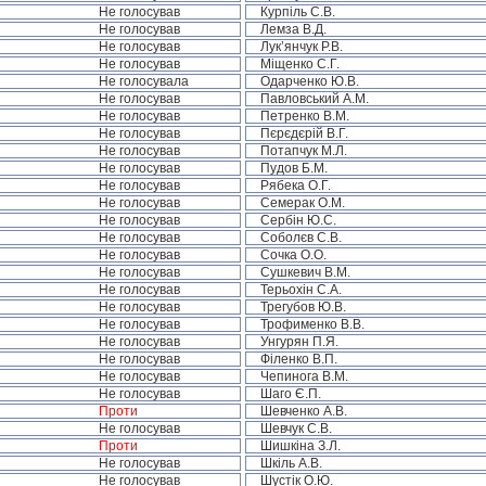
Не голосував
Курпіль С.В.
Не голосував
Лемза В.Д.
Не голосував
Лук’янчук Р.В.
Не голосував
Міщенко С.Г.
Не голосувала
Одарченко Ю.В.
Не голосував
Павловський А.М.
Не голосував
Петренко В.М.
Не голосував
Пєрєдєрій В.Г.
Не голосував
Потапчук М.Л.
Не голосував
Пудов Б.М.
Не голосував
Рябека О.Г.
Не голосував
Семерак О.М.
Не голосував
Сербін Ю.С.
Не голосував
Соболєв С.В.
Не голосував
Сочка О.О.
Не голосував
Сушкевич В.М.
Не голосував
Терьохін С.А.
Не голосував
Трегубов Ю.В.
Не голосував
Трофименко В.В.
Не голосував
Унгурян П.Я.
Не голосував
Філенко В.П.
Не голосував
Чепинога В.М.
Не голосував
Шаго Є.П.
Проти
Шевченко А.В.
Не голосував
Шевчук С.В.
Проти
Шишкіна З.Л.
Не голосував
Шкіль А.В.
Не голосував
Шустік О.Ю.