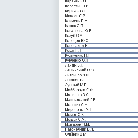
Каракай Ю.В.
Келестин В.В.
Киричок О.Е.
Ківалов С.В.
Климець П.А.
Клюєв С.П.
Ковальова Ю.В.
Козуб О.А.
Колоцей Ю.О.
Коновалюк В.І.
Корж П.П.
Кузьменко П.П.
Кунченко О.П.
Ландік В.І.
Лєщинський О.О.
Литвинов Л.Ф.
Літвінов В.Г.
Луцький М.Г.
Майборода С.Ф.
Малишев В.С.
Маньковський Г.В.
Мельник С.А.
Мироненко М.І.
Момот С.В.
Мошак С.М.
Мхітарян Н.М.
Наконечний В.Л.
Олійник В.М.