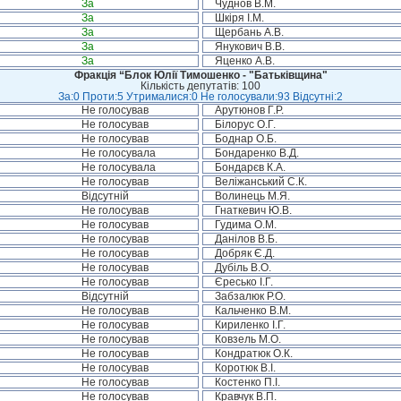
За
Чуднов В.М.
За
Шкіря І.М.
За
Щербань А.В.
За
Янукович В.В.
За
Яценко А.В.
Фракція “Блок Юлії Тимошенко - "Батьківщина"
Кількість депутатів: 100
За:0 Проти:5 Утрималися:0 Не голосували:93 Відсутні:2
Не голосував
Арутюнов Г.Р.
Не голосував
Білорус О.Г.
Не голосував
Боднар О.Б.
Не голосувала
Бондаренко В.Д.
Не голосувала
Бондарєв К.А.
Не голосував
Веліжанський С.К.
Відсутній
Волинець М.Я.
Не голосував
Гнаткевич Ю.В.
Не голосував
Гудима О.М.
Не голосував
Данілов В.Б.
Не голосував
Добряк Є.Д.
Не голосував
Дубіль В.О.
Не голосував
Єресько І.Г.
Відсутній
Забзалюк Р.О.
Не голосував
Кальченко В.М.
Не голосував
Кириленко І.Г.
Не голосував
Ковзель М.О.
Не голосував
Кондратюк О.К.
Не голосував
Коротюк В.І.
Не голосував
Костенко П.І.
Не голосував
Кравчук В.П.