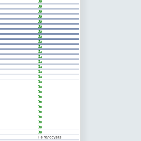
За
За
За
За
За
За
За
За
За
За
За
За
За
За
За
За
За
За
За
За
За
За
За
За
За
За
За
Не голосував