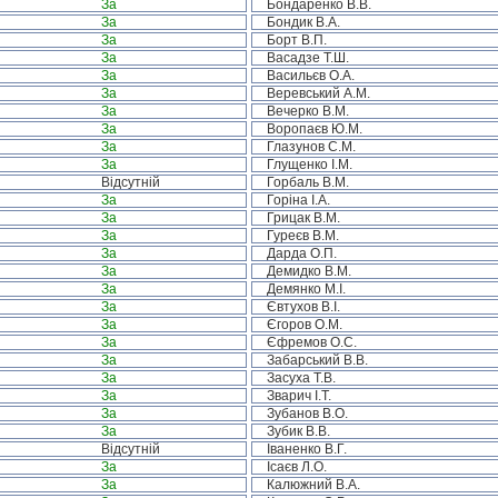
За
Бондаренко В.В.
За
Бондик В.А.
За
Борт В.П.
За
Васадзе Т.Ш.
За
Васильєв О.А.
За
Веревський А.М.
За
Вечерко В.М.
За
Воропаєв Ю.М.
За
Глазунов С.М.
За
Глущенко І.М.
Відсутній
Горбаль В.М.
За
Горіна І.А.
За
Грицак В.М.
За
Гуреєв В.М.
За
Дарда О.П.
За
Демидко В.М.
За
Демянко М.І.
За
Євтухов В.І.
За
Єгоров О.М.
За
Єфремов О.С.
За
Забарський В.В.
За
Засуха Т.В.
За
Зварич І.Т.
За
Зубанов В.О.
За
Зубик В.В.
Відсутній
Іваненко В.Г.
За
Ісаєв Л.О.
За
Калюжний В.А.