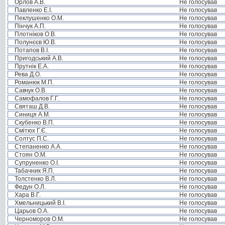
Орлов А.В.
Не голосував
Павленко Е.І.
Не голосував
Пеклушенко О.М.
Не голосував
Пінчук А.П.
Не голосував
Плотніков О.В.
Не голосував
Полунєєв Ю.В.
Не голосував
Потапов В.І.
Не голосував
Пригодський А.В.
Не голосував
Прутнік Е.А.
Не голосував
Рева Д.О.
Не голосував
Романюк М.П.
Не голосував
Савчук О.В.
Не голосував
Самофалов Г.Г.
Не голосував
Святаш Д.В.
Не голосував
Синиця А.М.
Не голосував
Скубенко В.П.
Не голосував
Смітюх Г.Є.
Не голосував
Солтус П.С.
Не голосував
Степаненко А.А.
Не голосував
Стоян О.М.
Не голосував
Супруненко О.І.
Не голосував
Табачник Я.П.
Не голосував
Толстенко В.Л.
Не голосував
Федун О.Л.
Не голосував
Хара В.Г.
Не голосував
Хмельницький В.І.
Не голосував
Царьов О.А.
Не голосував
Черноморов О.М.
Не голосував