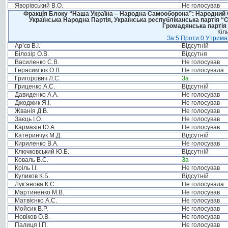
Яворівський В.О.
Не голосував
Фракція Блоку “Наша Україна – Народна Самооборона”: Народний Со
Українська Народна Партія, Українська республіканська партія “
Громадянська партія 
Кіл
За:5 Проти:0 Утримал
Ар’єв В.І.
Відсутній
Білозір О.В.
Відсутня
Василенко С.В.
Не голосував
Герасим’юк О.В.
Не голосувала
Григорович Л.С.
За
Гриценко А.С.
Відсутній
Давиденко А.А.
Не голосував
Джоджик Я.І.
Не голосував
Жванія Д.В.
Не голосував
Заєць І.О.
Не голосував
Кармазін Ю.А.
Не голосував
Катеринчук М.Д.
Відсутній
Кириленко В.А.
Не голосував
Ключковський Ю.Б.
Відсутній
Коваль В.С.
За
Кріль І.І.
Не голосував
Куликов К.Б.
Відсутній
Лук’янова К.Є.
Не голосувала
Мартиненко М.В.
Не голосував
Матвієнко А.С.
Не голосував
Мойсик В.Р.
Не голосував
Новіков О.В.
Не голосував
Палиця І.П.
Не голосував