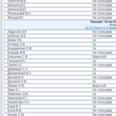
Чечетов М.В.
Не голосував
Шенцев Д.О.
Не голосував
Шпенов Д.Ю.
Не голосував
Янковський М.А.
Не голосував
Ярощук В.І.
Не голосував
Фракція “Блок Ю
Кіль
За:32 Проти:0 Утрима
Абдуллін О.Р.
Не голосував
Бабенко В.Б.
Не голосував
Бірюк Л.В.
За
Болюра А.В.
За
Бондаренко О.Ф.
За
Бородін В.В.
Не голосував
Власенко С.В.
Відсутній
Ганущак Ю.І.
За
Гринів І.О.
Не голосував
Давимука С.А.
За
Деревляний В.Т.
За
Дончак В.А.
Не голосував
Дубовой О.Ф.
За
Жеваго К.В.
Відсутній
Зімін Є.І.
Не голосував
Кеменяш О.М.
За
Кирильчук Є.І.
Не голосував
Кожем’якін А.А.
Не голосував
Корж В.Т.
За
Косів М.В.
Не голосував
Кошин С.М.
Не голосував