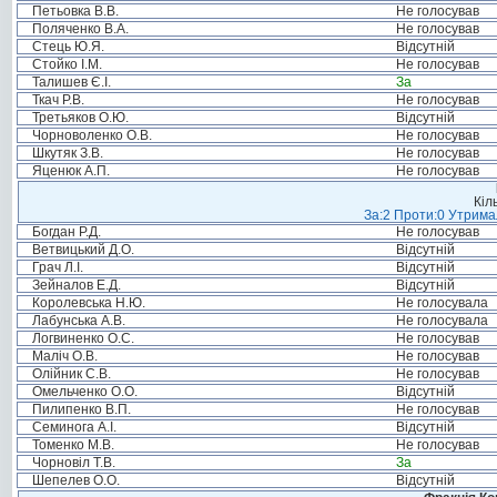
Петьовка В.В.
Не голосував
Поляченко В.А.
Не голосував
Стець Ю.Я.
Відсутній
Стойко І.М.
Не голосував
Талишев Є.І.
За
Ткач Р.В.
Не голосував
Третьяков О.Ю.
Відсутній
Чорноволенко О.В.
Не голосував
Шкутяк З.В.
Не голосував
Яценюк А.П.
Не голосував
Кіл
За:2 Проти:0 Утримал
Богдан Р.Д.
Не голосував
Ветвицький Д.О.
Відсутній
Грач Л.І.
Відсутній
Зейналов Е.Д.
Відсутній
Королевська Н.Ю.
Не голосувала
Лабунська А.В.
Не голосувала
Логвиненко О.С.
Не голосував
Маліч О.В.
Не голосував
Олійник С.В.
Не голосував
Омельченко О.О.
Відсутній
Пилипенко В.П.
Не голосував
Семинога А.І.
Відсутній
Томенко М.В.
Не голосував
Чорновіл Т.В.
За
Шепелев О.О.
Відсутній