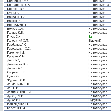
Болдирєв Ю.О.
Не голосував
Бондаренко О.А.
Не голосувала
Борисов В.Д.
Не голосував
Бут Ю.А.
Не голосував
Васильєв Г.А.
Не голосував
Васютін С.І.
Не голосував
Вернидубов І.В.
Не голосував
Волков О.А.
Не голосував
Гєллєр Є.Б.
Не голосував
Глусь С.К.
За
Головатий С.П.
Відсутній
Горбатюк А.О.
Не голосував
Горошкевич О.С.
Не голосував
Гуменюк І.М.
Не голосував
Гусаров С.М.
Не голосував
Дейч Б.Д.
Не голосував
Демчишен В.В.
Не голосував
Деркач А.Л.
Не голосував
Єгоренко Т.В.
Не голосувала
Єдін О.Й.
Не голосував
Журавко О.В.
Не голосував
Заблоцький В.П.
Не голосував
Зац О.В.
Не голосував
Звягільський Ю.Л.
Не голосував
Зубець М.В.
Не голосував
Зубов В.С.
Відсутній
Іванющенко Ю.В.
Не голосував
Калетнік Г.М.
Не голосував