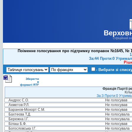
Верховн
Офіційний в
Поіменне голосування про підтримку поправок №1645, № 1
1
За:44 Проти:0 Утримал
Ріш
- Вибрати зі списк
Зберегти
в
форматі RTF
Фракція Партії р
Кіль
За:3 Проти:0 Утримал
Андрос С.О.
Не голосував
Ахметов Р.Л.
Не голосував
Баранов-Мохорт С.М.
Не голосував
Бахтеєва Т.Д.
Не голосувала
Бережна І.Г.
Не голосувала
Білаш Б.Ф.
Не голосував
Богословська І.Г.
Не голосувала