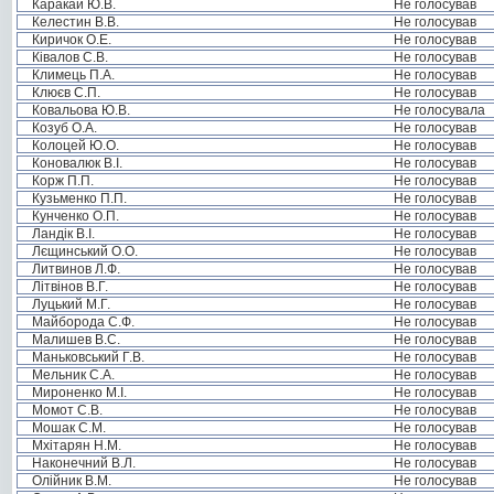
Каракай Ю.В.
Не голосував
Келестин В.В.
Не голосував
Киричок О.Е.
Не голосував
Ківалов С.В.
Не голосував
Климець П.А.
Не голосував
Клюєв С.П.
Не голосував
Ковальова Ю.В.
Не голосувала
Козуб О.А.
Не голосував
Колоцей Ю.О.
Не голосував
Коновалюк В.І.
Не голосував
Корж П.П.
Не голосував
Кузьменко П.П.
Не голосував
Кунченко О.П.
Не голосував
Ландік В.І.
Не голосував
Лєщинський О.О.
Не голосував
Литвинов Л.Ф.
Не голосував
Літвінов В.Г.
Не голосував
Луцький М.Г.
Не голосував
Майборода С.Ф.
Не голосував
Малишев В.С.
Не голосував
Маньковський Г.В.
Не голосував
Мельник С.А.
Не голосував
Мироненко М.І.
Не голосував
Момот С.В.
Не голосував
Мошак С.М.
Не голосував
Мхітарян Н.М.
Не голосував
Наконечний В.Л.
Не голосував
Олійник В.М.
Не голосував