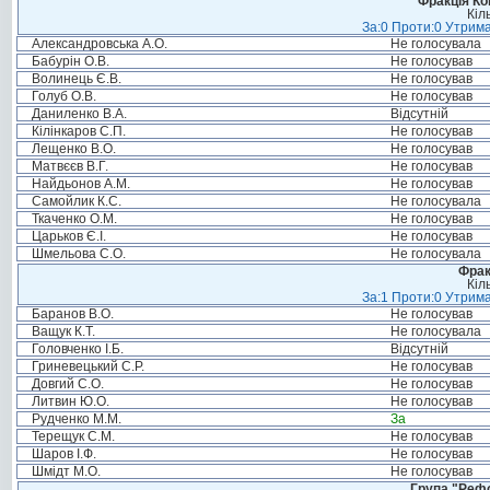
Фракція Ком
Кіл
За:0 Проти:0 Утрима
Александровська А.О.
Не голосувала
Бабурін О.В.
Не голосував
Волинець Є.В.
Не голосував
Голуб О.В.
Не голосував
Даниленко В.А.
Відсутній
Кілінкаров С.П.
Не голосував
Лещенко В.О.
Не голосував
Матвєєв В.Г.
Не голосував
Найдьонов А.М.
Не голосував
Самойлик К.С.
Не голосувала
Ткаченко О.М.
Не голосував
Царьков Є.І.
Не голосував
Шмельова С.О.
Не голосувала
Фрак
Кіл
За:1 Проти:0 Утрима
Баранов В.О.
Не голосував
Ващук К.Т.
Не голосувала
Головченко І.Б.
Відсутній
Гриневецький С.Р.
Не голосував
Довгий С.О.
Не голосував
Литвин Ю.О.
Не голосував
Рудченко М.М.
За
Терещук С.М.
Не голосував
Шаров І.Ф.
Не голосував
Шмідт М.О.
Не голосував
Група "Реф