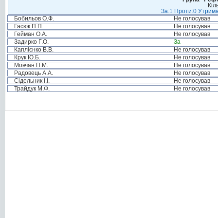
Кіл
За:1 Проти:0 Утрима
Бобильов О.Ф.
Не голосував
Гасюк П.П.
Не голосував
Гейман О.А.
Не голосував
Задирко Г.О.
За
Каплієнко В.В.
Не голосував
Крук Ю.Б.
Не голосував
Мовчан П.М.
Не голосував
Радовець А.А.
Не голосував
Сідельник І.І.
Не голосував
Трайдук М.Ф.
Не голосував