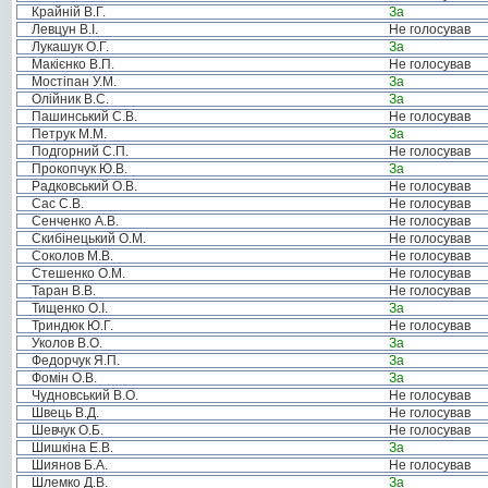
Крайній В.Г.
За
Левцун В.І.
Не голосував
Лукашук О.Г.
За
Макієнко В.П.
Не голосував
Мостіпан У.М.
За
Олійник В.С.
За
Пашинський С.В.
Не голосував
Петрук М.М.
За
Подгорний С.П.
Не голосував
Прокопчук Ю.В.
За
Радковський О.В.
Не голосував
Сас С.В.
Не голосував
Сенченко А.В.
Не голосував
Скибінецький О.М.
Не голосував
Соколов М.В.
Не голосував
Стешенко О.М.
Не голосував
Таран В.В.
Не голосував
Тищенко О.І.
За
Триндюк Ю.Г.
Не голосував
Уколов В.О.
За
Федорчук Я.П.
За
Фомін О.В.
За
Чудновський В.О.
Не голосував
Швець В.Д.
Не голосував
Шевчук О.Б.
Не голосував
Шишкіна Е.В.
За
Шиянов Б.А.
Не голосував
Шлемко Д.В.
За