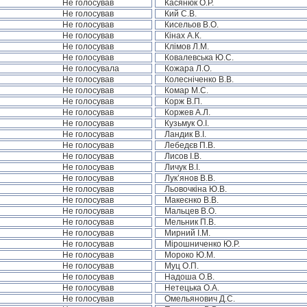
Не голосував
Касянюк О.Р.
Не голосував
Кий С.В.
Не голосував
Кисельов В.О.
Не голосував
Кінах А.К.
Не голосував
Клімов Л.М.
Не голосував
Ковалевська Ю.С.
Не голосувала
Кожара Л.О.
Не голосував
Колесніченко В.В.
Не голосував
Комар М.С.
Не голосував
Корж В.П.
Не голосував
Коржев А.Л.
Не голосував
Кузьмук О.І.
Не голосував
Ландик В.І.
Не голосував
Лебедєв П.В.
Не голосував
Лисов І.В.
Не голосував
Личук В.І.
Не голосував
Лук’янов В.В.
Не голосував
Льовочкіна Ю.В.
Не голосував
Макеєнко В.В.
Не голосував
Мальцев В.О.
Не голосував
Мельник П.В.
Не голосував
Мирний І.М.
Не голосував
Мірошниченко Ю.Р.
Не голосував
Мороко Ю.М.
Не голосував
Муц О.П.
Не голосував
Надоша О.В.
Не голосував
Нетецька О.А.
Не голосував
Омельянович Д.С.