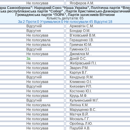
Не голосував
Ягоферов А.М.
дна Самооборона”: Народний Союз “Наша Україна”, Політична партія “Впере
ська республіканська партія “Собор” , Партія Християнсько-Демократичний
Громадянська партія “ПОРА”, Партія захисників Вітчизни
Кількість депутатів: 65
За:2 Проти:0 Утрималися:0 Не голосували:45 Відсутні:18
Відсутній
Аржевітін С.М.
Відсутня
Бондар О.М.
Не голосував
В’язівський В.М.
Не голосувала
Геращенко І.В.
Не голосувала
Гримчак Ю.М.
Відсутній
Гуменюк О.І.
Не голосував
Джемілєв М. .
За
Доній О.С.
Не голосував
Жебрівський П.І.
Не голосував
Зварич Р.М.
Не голосував
Карпук В.Г.
Відсутній
Кендзьор Я.М.
Не голосував
Клименко О.І.
Відсутній
Князевич Р.П.
Не голосував
Костенко Ю.І.
Не голосував
Круць М.Ф.
Відсутній
Кульчинський М.Г.
Не голосувала
Ляпіна К.М.
Не голосував
Марущенко В.С.
Не голосував
Матчук В.Й.
Не голосував
Москаль Г.Г.
Не голосував
Оробець Л.Ю.
Не голосував
Парубій А.В.