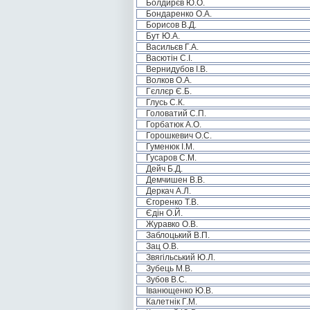
Болдирєв Ю.О.
Бондаренко О.А.
Борисов В.Д.
Бут Ю.А.
Васильєв Г.А.
Васютін С.І.
Вернидубов І.В.
Волков О.А.
Гєллєр Є.Б.
Глусь С.К.
Головатий С.П.
Горбатюк А.О.
Горошкевич О.С.
Гуменюк І.М.
Гусаров С.М.
Дейч Б.Д.
Демчишен В.В.
Деркач А.Л.
Єгоренко Т.В.
Єдін О.Й.
Журавко О.В.
Заблоцький В.П.
Зац О.В.
Звягільський Ю.Л.
Зубець М.В.
Зубов В.С.
Іванющенко Ю.В.
Калетнік Г.М.