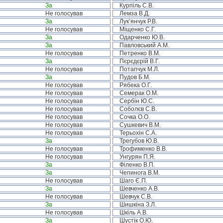
За
Курпіль С.В.
Не голосував
Лемза В.Д.
За
Лук’янчук Р.В.
Не голосував
Міщенко С.Г.
За
Одарченко Ю.В.
За
Павловський А.М.
Не голосував
Петренко В.М.
За
Пєрєдєрій В.Г.
Не голосував
Потапчук М.Л.
За
Пудов Б.М.
Не голосував
Рябека О.Г.
Не голосував
Семерак О.М.
Не голосував
Сербін Ю.С.
Не голосував
Соболєв С.В.
Не голосував
Сочка О.О.
Не голосував
Сушкевич В.М.
Не голосував
Терьохін С.А.
За
Трегубов Ю.В.
Не голосував
Трофименко В.В.
Не голосував
Унгурян П.Я.
За
Філенко В.П.
За
Чепинога В.М.
Не голосував
Шаго Є.П.
За
Шевченко А.В.
Не голосував
Шевчук С.В.
За
Шишкіна З.Л.
Не голосував
Шкіль А.В.
За
Шустік О.Ю.