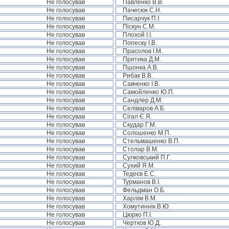
Не голосував
Павленко В.В.
Не голосував
Пачесюк С.Н.
Не голосував
Писарчук П.І.
Не голосував
Піскун С.М.
Не голосував
Плохой І.І.
Не голосував
Попеску І.В.
Не голосував
Прасолов І.М.
Не голосував
Притика Д.М.
Не голосував
Пшонка А.В.
Не голосував
Рибак В.В.
Не голосував
Савченко І.В.
Не голосував
Самойленко Ю.П.
Не голосував
Сандлер Д.М.
Не голосував
Селіваров А.Б.
Не голосував
Сігал Є.Я.
Не голосував
Скудар Г.М.
Не голосував
Солошенко М.П.
Не голосував
Стельмашенко В.П.
Не голосував
Столар В.М.
Не голосував
Сулковський П.Г.
Не голосував
Сухий Я.М.
Не голосував
Тедеєв Е.С.
Не голосував
Турманов В.І.
Не голосував
Фельдман О.Б.
Не голосував
Харлім В.М.
Не голосував
Хомутиннік В.Ю.
Не голосував
Цюрко П.І.
Не голосував
Чертков Ю.Д.