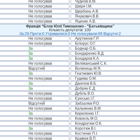
Не голосував
Чуднов В.М.
Не голосував
Шкіря І.М.
Не голосував
Щербань А.В.
Не голосував
Янукович В.В.
Не голосував
Яценко А.В.
Фракція “Блок Юлії Тимошенко - "Батьківщина"
Кількість депутатів: 100
За:29 Проти:0 Утрималися:0 Не голосували:69 Відсутні:2
Не голосував
Арутюнов Г.Р.
Не голосував
Білорус О.Г.
За
Боднар О.Б.
За
Бондаренко В.Д.
За
Бондарєв К.А.
Не голосував
Веліжанський С.К.
Відсутній
Волинець М.Я.
За
Гнаткевич Ю.В.
Не голосував
Гудима О.М.
За
Данілов В.Б.
За
Добряк Є.Д.
Не голосував
Дубіль В.О.
Не голосував
Єресько І.Г.
Відсутній
Забзалюк Р.О.
Не голосував
Кальченко В.М.
За
Кириленко І.Г.
Не голосував
Ковзель М.О.
Не голосував
Кондратюк О.К.
За
Коротюк В.І.
Не голосував
Костенко П.І.
Не голосував
Кравчук В.П.