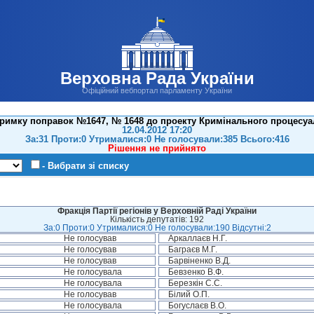
Верховна Рада України
Офіційний вебпортал парламенту України
тримку поправок №1647, № 1648 до проекту Кримінального процесуал
12.04.2012 17:20
За:31 Проти:0 Утрималися:0 Не голосували:385 Всього:416
Рішення не прийнято
- Вибрати зі списку
Фракція Партії регіонів у Верховній Раді України
Кількість депутатів: 192
За:0 Проти:0 Утрималися:0 Не голосували:190 Відсутні:2
Не голосував
Аркаллаєв Н.Г.
Не голосував
Баграєв М.Г.
Не голосував
Барвіненко В.Д.
Не голосувала
Бевзенко В.Ф.
Не голосувала
Березкін С.С.
Не голосував
Білий О.П.
Не голосувала
Богуслаєв В.О.