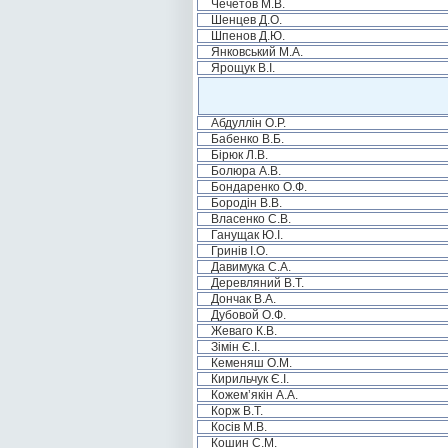
Чечетов М.В.
Шенцев Д.О.
Шпенов Д.Ю.
Янковський М.А.
Ярощук В.І.
Абдуллін О.Р.
Бабенко В.Б.
Бірюк Л.В.
Болюра А.В.
Бондаренко О.Ф.
Бородін В.В.
Власенко С.В.
Ганущак Ю.І.
Гринів І.О.
Давимука С.А.
Деревляний В.Т.
Дончак В.А.
Дубовой О.Ф.
Жеваго К.В.
Зімін Є.І.
Кеменяш О.М.
Кирильчук Є.І.
Кожем’якін А.А.
Корж В.Т.
Косів М.В.
Кошин С.М.