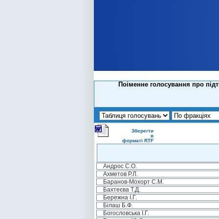
Поіменне голосування про під
Зберегти
в
форматі RTF
Андрос С.О.
Ахметов Р.Л.
Баранов-Мохорт С.М.
Бахтеєва Т.Д.
Бережна І.Г.
Білаш Б.Ф.
Богословська І.Г.