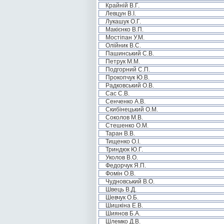
Крайній В.Г.
Левцун В.І.
Лукашук О.Г.
Макієнко В.П.
Мостіпан У.М.
Олійник В.С.
Пашинський С.В.
Петрук М.М.
Подгорний С.П.
Прокопчук Ю.В.
Радковський О.В.
Сас С.В.
Сенченко А.В.
Скибінецький О.М.
Соколов М.В.
Стешенко О.М.
Таран В.В.
Тищенко О.І.
Триндюк Ю.Г.
Уколов В.О.
Федорчук Я.П.
Фомін О.В.
Чудновський В.О.
Швець В.Д.
Шевчук О.Б.
Шишкіна Е.В.
Шиянов Б.А.
Шлемко Д.В.