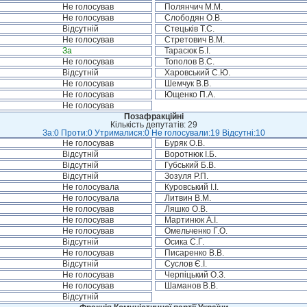
Не голосував
Полянчич М.М.
Не голосував
Слободян О.В.
Відсутній
Стецьків Т.С.
Не голосував
Стретович В.М.
За
Тарасюк Б.І.
Не голосував
Тополов В.С.
Відсутній
Харовський С.Ю.
Не голосував
Шемчук В.В.
Не голосував
Ющенко П.А.
Не голосував
Позафракційні
Кількість депутатів: 29
За:0 Проти:0 Утрималися:0 Не голосували:19 Відсутні:10
Не голосував
Буряк О.В.
Відсутній
Воротнюк І.Б.
Відсутній
Губський Б.В.
Відсутній
Зозуля Р.П.
Не голосувала
Куровський І.І.
Не голосувала
Литвин В.М.
Не голосував
Ляшко О.В.
Не голосував
Мартинюк А.І.
Не голосував
Омельченко Г.О.
Відсутній
Осика С.Г.
Не голосував
Писаренко В.В.
Відсутній
Суслов Є.І.
Не голосував
Черпіцький О.З.
Не голосував
Шаманов В.В.
Відсутній