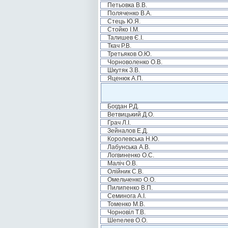
Петьовка В.В.
Поляченко В.А.
Стець Ю.Я.
Стойко І.М.
Талишев Є.І.
Ткач Р.В.
Третьяков О.Ю.
Чорноволенко О.В.
Шкутяк З.В.
Яценюк А.П.
Богдан Р.Д.
Ветвицький Д.О.
Грач Л.І.
Зейналов Е.Д.
Королевська Н.Ю.
Лабунська А.В.
Логвиненко О.С.
Маліч О.В.
Олійник С.В.
Омельченко О.О.
Пилипенко В.П.
Семинога А.І.
Томенко М.В.
Чорновіл Т.В.
Шепелев О.О.