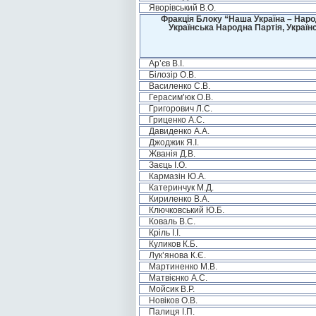
Яворівський В.О.
Фракція Блоку “Наша Україна – Наро
Українська Народна Партія, Україн
Ар’єв В.І.
Білозір О.В.
Василенко С.В.
Герасим’юк О.В.
Григорович Л.С.
Гриценко А.С.
Давиденко А.А.
Джоджик Я.І.
Жванія Д.В.
Заєць І.О.
Кармазін Ю.А.
Катеринчук М.Д.
Кириленко В.А.
Ключковський Ю.Б.
Коваль В.С.
Кріль І.І.
Куликов К.Б.
Лук’янова К.Є.
Мартиненко М.В.
Матвієнко А.С.
Мойсик В.Р.
Новіков О.В.
Палиця І.П.