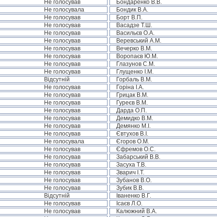
Не голосував
Бондаренко В.В.
Не голосувала
Бондик В.А.
Не голосував
Борт В.П.
Не голосував
Васадзе Т.Ш.
Не голосував
Васильєв О.А.
Не голосував
Веревський А.М.
Не голосував
Вечерко В.М.
Не голосував
Воропаєв Ю.М.
Не голосував
Глазунов С.М.
Не голосував
Глущенко І.М.
Відсутній
Горбаль В.М.
Не голосував
Горіна І.А.
Не голосував
Грицак В.М.
Не голосував
Гуреєв В.М.
Не голосував
Дарда О.П.
Не голосував
Демидко В.М.
Не голосував
Демянко М.І.
Не голосував
Євтухов В.І.
Не голосувала
Єгоров О.М.
Не голосував
Єфремов О.С.
Не голосував
Забарський В.В.
Не голосував
Засуха Т.В.
Не голосував
Зварич І.Т.
Не голосував
Зубанов В.О.
Не голосував
Зубик В.В.
Відсутній
Іваненко В.Г.
Не голосував
Ісаєв Л.О.
Не голосував
Калюжний В.А.