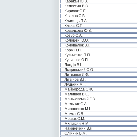
Каракай Ю.В.
Келестин В.В.
Киричок О.Е.
Ківалов С.В.
Климець П.А.
Клюєв С.П.
Ковальова Ю.В.
Козуб О.А.
Колоцей Ю.О.
Коновалюк В.І.
Корж П.П.
Кузьменко П.П.
Кунченко О.П.
Ландік В.І.
Лєщинський О.О.
Литвинов Л.Ф.
Літвінов В.Г.
Луцький М.Г.
Майборода С.Ф.
Малишев В.С.
Маньковський Г.В.
Мельник С.А.
Мироненко М.І.
Момот С.В.
Мошак С.М.
Мхітарян Н.М.
Наконечний В.Л.
Олійник В.М.