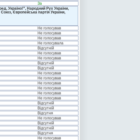
За
д, Україно!”, Народний Рух України,
 Союз, Європейська партія України,
Не голосував
Не голосував
Не голосував
Не голосувала
Відсутній
Не голосував
Не голосував
Відсутній
Відсутній
Не голосував
Не голосував
Не голосував
Не голосував
Не голосував
Не голосував
Відсутній
Відсутній
Відсутня
Не голосував
Відсутній
Відсутній
Відсутня
Не голосував