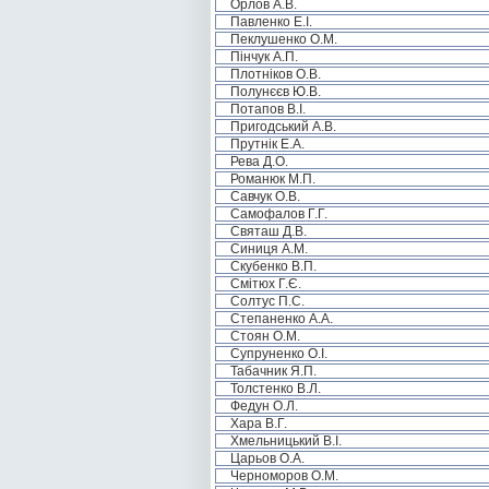
Орлов А.В.
Павленко Е.І.
Пеклушенко О.М.
Пінчук А.П.
Плотніков О.В.
Полунєєв Ю.В.
Потапов В.І.
Пригодський А.В.
Прутнік Е.А.
Рева Д.О.
Романюк М.П.
Савчук О.В.
Самофалов Г.Г.
Святаш Д.В.
Синиця А.М.
Скубенко В.П.
Смітюх Г.Є.
Солтус П.С.
Степаненко А.А.
Стоян О.М.
Супруненко О.І.
Табачник Я.П.
Толстенко В.Л.
Федун О.Л.
Хара В.Г.
Хмельницький В.І.
Царьов О.А.
Черноморов О.М.