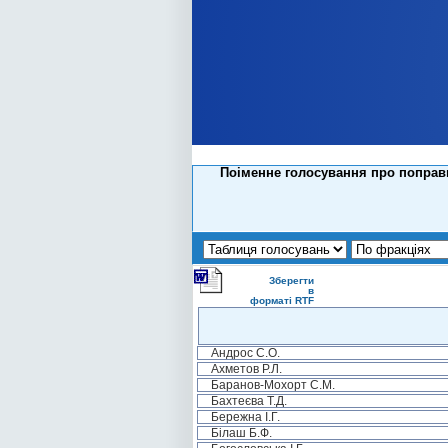
Поіменне голосування про поправк
Зберегти
в
форматі RTF
Андрос С.О.
Ахметов Р.Л.
Баранов-Мохорт С.М.
Бахтеєва Т.Д.
Бережна І.Г.
Білаш Б.Ф.