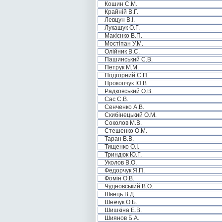
Кошин С.М.
Крайній В.Г.
Левцун В.І.
Лукашук О.Г.
Макієнко В.П.
Мостіпан У.М.
Олійник В.С.
Пашинський С.В.
Петрук М.М.
Подгорний С.П.
Прокопчук Ю.В.
Радковський О.В.
Сас С.В.
Сенченко А.В.
Скибінецький О.М.
Соколов М.В.
Стешенко О.М.
Таран В.В.
Тищенко О.І.
Триндюк Ю.Г.
Уколов В.О.
Федорчук Я.П.
Фомін О.В.
Чудновський В.О.
Швець В.Д.
Шевчук О.Б.
Шишкіна Е.В.
Шиянов Б.А.