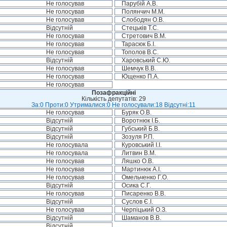
Не голосував
Парубій А.В.
Не голосував
Полянчич М.М.
Не голосував
Слободян О.В.
Відсутній
Стецьків Т.С.
Не голосував
Стретович В.М.
Не голосував
Тарасюк Б.І.
Не голосував
Тополов В.С.
Відсутній
Харовський С.Ю.
Не голосував
Шемчук В.В.
Не голосував
Ющенко П.А.
Не голосував
Позафракційні
Кількість депутатів: 29
За:0 Проти:0 Утрималися:0 Не голосували:18 Відсутні:11
Не голосував
Буряк О.В.
Відсутній
Воротнюк І.Б.
Відсутній
Губський Б.В.
Відсутній
Зозуля Р.П.
Не голосувала
Куровський І.І.
Не голосувала
Литвин В.М.
Не голосував
Ляшко О.В.
Не голосував
Мартинюк А.І.
Не голосував
Омельченко Г.О.
Відсутній
Осика С.Г.
Не голосував
Писаренко В.В.
Відсутній
Суслов Є.І.
Не голосував
Черпіцький О.З.
Відсутній
Шаманов В.В.
Відсутній