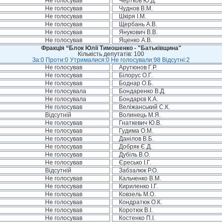
Не голосував
Чертков Ю.Д.
Не голосував
Чуднов В.М.
Не голосував
Шкіря І.М.
Не голосував
Щербань А.В.
Не голосував
Янукович В.В.
Не голосував
Яценко А.В.
Фракція “Блок Юлії Тимошенко - "Батьківщина"
Кількість депутатів: 100
За:0 Проти:0 Утрималися:0 Не голосували:98 Відсутні:2
Не голосував
Арутюнов Г.Р.
Не голосував
Білорус О.Г.
Не голосував
Боднар О.Б.
Не голосувала
Бондаренко В.Д.
Не голосувала
Бондарєв К.А.
Не голосував
Веліжанський С.К.
Відсутній
Волинець М.Я.
Не голосував
Гнаткевич Ю.В.
Не голосував
Гудима О.М.
Не голосував
Данілов В.Б.
Не голосував
Добряк Є.Д.
Не голосував
Дубіль В.О.
Не голосував
Єресько І.Г.
Відсутній
Забзалюк Р.О.
Не голосував
Кальченко В.М.
Не голосував
Кириленко І.Г.
Не голосував
Ковзель М.О.
Не голосував
Кондратюк О.К.
Не голосував
Коротюк В.І.
Не голосував
Костенко П.І.