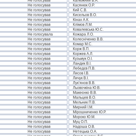
Не голосував
Калюжний В.А.
Не голосував
Касянюк О.Р.
Не голосував
Кий С.В.
Не голосував
Кисельов В.О.
Не голосував
Кінах А.К.
Не голосував
Клімов Л.М.
Не голосував
Ковалевська Ю.С.
Не голосувала
Кожара Л.О.
Не голосував
Колесніченко В.В.
Не голосував
Комар М.С.
Не голосував
Корж В.П.
Не голосував
Коржев А.Л.
Не голосував
Кузьмук О.І.
Не голосував
Ландик В.І.
Не голосував
Лебедєв П.В.
Не голосував
Лисов І.В.
Не голосував
Личук В.І.
Не голосував
Лук’янов В.В.
Не голосував
Льовочкіна Ю.В.
Не голосував
Макеєнко В.В.
Не голосував
Мальцев В.О.
Не голосував
Мельник П.В.
Не голосував
Мирний І.М.
Не голосував
Мірошниченко Ю.Р.
Не голосував
Мороко Ю.М.
Не голосував
Муц О.П.
Не голосував
Надоша О.В.
Не голосував
Нетецька О.А.