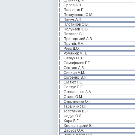
Олійник В.М.
Орлов А.В.
Павленко Е.І.
Пеклушенко О.М.
Пінчук А.П.
Плотніков О.В.
Полунєєв Ю.В.
Потапов В.І.
Пригодський А.В.
Прутнік Е.А.
Рева Д.О.
Романюк М.П.
Савчук О.В.
Самофалов Г.Г.
Святаш Д.В.
Синиця А.М.
Скубенко В.П.
Смітюх Г.Є.
Солтус П.С.
Степаненко А.А.
Стоян О.М.
Супруненко О.І.
Табачник Я.П.
Толстенко В.Л.
Федун О.Л.
Хара В.Г.
Хмельницький В.І.
Царьов О.А.