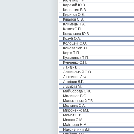
Калетнік Г.М.
Каракай Ю.В.
Келестин В.В.
Киричок О.Е.
Ківалов С.В.
Климець П.А.
Клюєв С.П.
Ковальова Ю.В.
Козуб О.А.
Колоцей Ю.О.
Коновалюк В.І.
Корж П.П.
Кузьменко П.П.
Кунченко О.П.
Ландік В.І.
Лєщинський О.О.
Литвинов Л.Ф.
Літвінов В.Г.
Луцький М.Г.
Майборода С.Ф.
Малишев В.С.
Маньковський Г.В.
Мельник С.А.
Мироненко М.І.
Момот С.В.
Мошак С.М.
Мхітарян Н.М.
Наконечний В.Л.