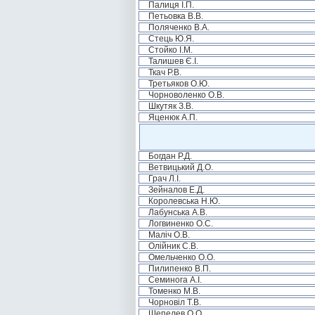
Палиця І.П.
Петьовка В.В.
Поляченко В.А.
Стець Ю.Я.
Стойко І.М.
Талишев Є.І.
Ткач Р.В.
Третьяков О.Ю.
Чорноволенко О.В.
Шкутяк З.В.
Яценюк А.П.
Богдан Р.Д.
Ветвицький Д.О.
Грач Л.І.
Зейналов Е.Д.
Королевська Н.Ю.
Лабунська А.В.
Логвиненко О.С.
Маліч О.В.
Олійник С.В.
Омельченко О.О.
Пилипенко В.П.
Семинога А.І.
Томенко М.В.
Чорновіл Т.В.
Шепелев О.О.