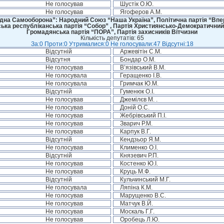
Не голосував
Шустік О.Ю.
Не голосував
Ягоферов А.М.
дна Самооборона”: Народний Союз “Наша Україна”, Політична партія “Впере
ська республіканська партія “Собор” , Партія Християнсько-Демократичний
Громадянська партія “ПОРА”, Партія захисників Вітчизни
Кількість депутатів: 65
За:0 Проти:0 Утрималися:0 Не голосували:47 Відсутні:18
Відсутній
Аржевітін С.М.
Відсутня
Бондар О.М.
Не голосував
В’язівський В.М.
Не голосувала
Геращенко І.В.
Не голосувала
Гримчак Ю.М.
Відсутній
Гуменюк О.І.
Не голосував
Джемілєв М. .
Не голосував
Доній О.С.
Не голосував
Жебрівський П.І.
Не голосував
Зварич Р.М.
Не голосував
Карпук В.Г.
Відсутній
Кендзьор Я.М.
Не голосував
Клименко О.І.
Відсутній
Князевич Р.П.
Не голосував
Костенко Ю.І.
Не голосував
Круць М.Ф.
Відсутній
Кульчинський М.Г.
Не голосувала
Ляпіна К.М.
Не голосував
Марущенко В.С.
Не голосував
Матчук В.Й.
Не голосував
Москаль Г.Г.
Не голосував
Оробець Л.Ю.