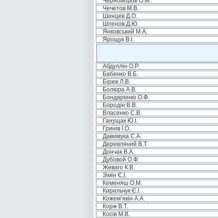
Черноморов О.М.
Чечетов М.В.
Шенцев Д.О.
Шпенов Д.Ю.
Янковський М.А.
Ярощук В.І.
Абдуллін О.Р.
Бабенко В.Б.
Бірюк Л.В.
Болюра А.В.
Бондаренко О.Ф.
Бородін В.В.
Власенко С.В.
Ганущак Ю.І.
Гринів І.О.
Давимука С.А.
Деревляний В.Т.
Дончак В.А.
Дубовой О.Ф.
Жеваго К.В.
Зімін Є.І.
Кеменяш О.М.
Кирильчук Є.І.
Кожем’якін А.А.
Корж В.Т.
Косів М.В.