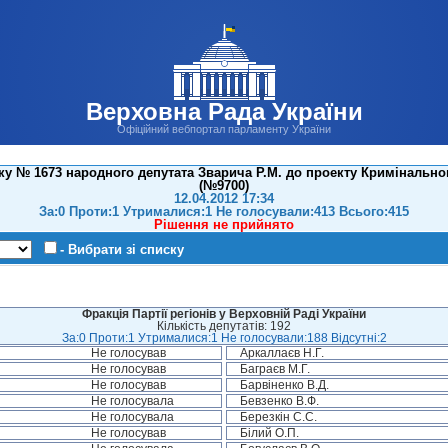
Верховна Рада України
Офіційний вебпортал парламенту України
у № 1673 народного депутата Зварича Р.М. до проекту Кримінально
(№9700)
12.04.2012 17:34
За:0 Проти:1 Утрималися:1 Не голосували:413 Всього:415
Рішення не прийнято
- Вибрати зі списку
Фракція Партії регіонів у Верховній Раді України
Кількість депутатів: 192
За:0 Проти:1 Утрималися:1 Не голосували:188 Відсутні:2
Не голосував
Аркаллаєв Н.Г.
Не голосував
Баграєв М.Г.
Не голосував
Барвіненко В.Д.
Не голосувала
Бевзенко В.Ф.
Не голосувала
Березкін С.С.
Не голосував
Білий О.П.