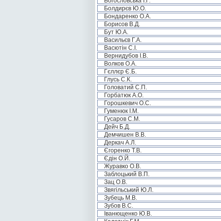
Богословська І.Г.
Болдирєв Ю.О.
Бондаренко О.А.
Борисов В.Д.
Бут Ю.А.
Васильєв Г.А.
Васютін С.І.
Вернидубов І.В.
Волков О.А.
Гєллєр Є.Б.
Глусь С.К.
Головатий С.П.
Горбатюк А.О.
Горошкевич О.С.
Гуменюк І.М.
Гусаров С.М.
Дейч Б.Д.
Демчишен В.В.
Деркач А.Л.
Єгоренко Т.В.
Єдін О.Й.
Журавко О.В.
Заблоцький В.П.
Зац О.В.
Звягільський Ю.Л.
Зубець М.В.
Зубов В.С.
Іванющенко Ю.В.