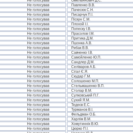
Не голосував
Омельянович Д.С.
Не голосував
Павленко В.В.
Не голосував
Пачесюк С.Н.
Не голосував
Писарчук П.І.
Не голосував
Піскун С.М.
Не голосував
Плохой І.І.
Не голосував
Попеску І.В.
Не голосував
Прасолов І.М.
Не голосував
Притика Д.М.
Не голосував
Пшонка А.В.
Не голосував
Рибак В.В.
Не голосував
Савченко І.В.
Не голосував
Самойленко Ю.П.
Не голосував
Сандлер Д.М.
Не голосував
Селіваров А.Б.
Не голосував
Сігал Є.Я.
Не голосував
Скудар Г.М.
Не голосував
Солошенко М.П.
Не голосував
Стельмашенко В.П.
Не голосував
Столар В.М.
Не голосував
Сулковський П.Г.
Не голосував
Сухий Я.М.
Не голосував
Тедеєв Е.С.
Не голосував
Турманов В.І.
Не голосував
Фельдман О.Б.
Не голосував
Харлім В.М.
Не голосував
Хомутиннік В.Ю.
Не голосував
Цюрко П.І.