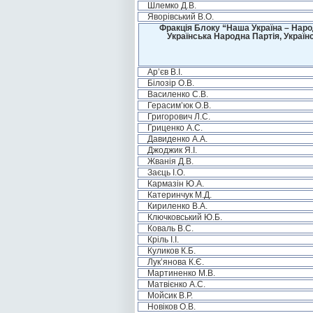
Шлемко Д.В.
Яворівський В.О.
Фракція Блоку “Наша Україна – Наро
Українська Народна Партія, Україн
Ар’єв В.І.
Білозір О.В.
Василенко С.В.
Герасим’юк О.В.
Григорович Л.С.
Гриценко А.С.
Давиденко А.А.
Джоджик Я.І.
Жванія Д.В.
Заєць І.О.
Кармазін Ю.А.
Катеринчук М.Д.
Кириленко В.А.
Ключковський Ю.Б.
Коваль В.С.
Кріль І.І.
Куликов К.Б.
Лук’янова К.Є.
Мартиненко М.В.
Матвієнко А.С.
Мойсик В.Р.
Новіков О.В.