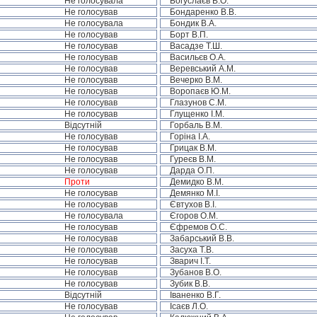
Не голосувала
Богуслаєв В.О.
Не голосував
Бондаренко В.В.
Не голосувала
Бондик В.А.
Не голосував
Борт В.П.
Не голосував
Васадзе Т.Ш.
Не голосував
Васильєв О.А.
Не голосував
Веревський А.М.
Не голосував
Вечерко В.М.
Не голосував
Воропаєв Ю.М.
Не голосував
Глазунов С.М.
Не голосував
Глущенко І.М.
Відсутній
Горбаль В.М.
Не голосував
Горіна І.А.
Не голосував
Грицак В.М.
Не голосував
Гуреєв В.М.
Не голосував
Дарда О.П.
Проти
Демидко В.М.
Не голосував
Демянко М.І.
Не голосував
Євтухов В.І.
Не голосувала
Єгоров О.М.
Не голосував
Єфремов О.С.
Не голосував
Забарський В.В.
Не голосував
Засуха Т.В.
Не голосував
Зварич І.Т.
Не голосував
Зубанов В.О.
Не голосував
Зубик В.В.
Відсутній
Іваненко В.Г.
Не голосував
Ісаєв Л.О.