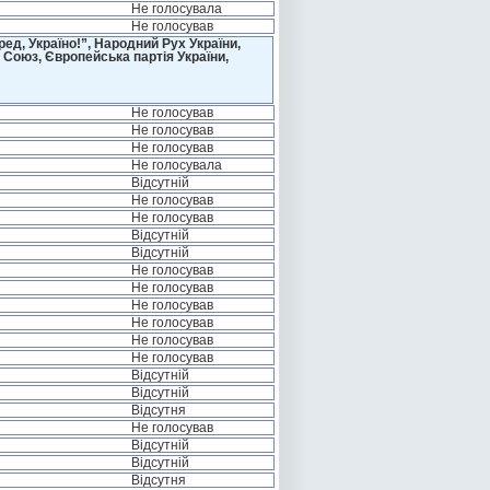
Не голосувала
Не голосував
д, Україно!”, Народний Рух України,
 Союз, Європейська партія України,
Не голосував
Не голосував
Не голосував
Не голосувала
Відсутній
Не голосував
Не голосував
Відсутній
Відсутній
Не голосував
Не голосував
Не голосував
Не голосував
Не голосував
Не голосував
Відсутній
Відсутній
Відсутня
Не голосував
Відсутній
Відсутній
Відсутня