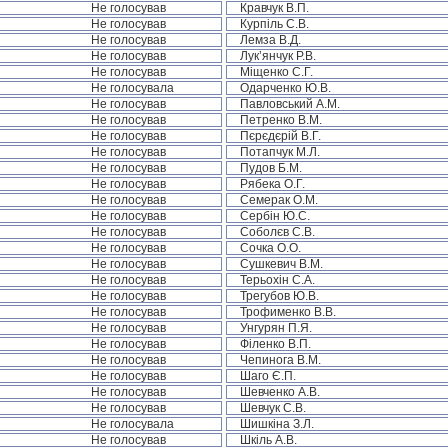
Не голосував
Кравчук В.П.
Не голосував
Курпіль С.В.
Не голосував
Лемза В.Д.
Не голосував
Лук’янчук Р.В.
Не голосував
Міщенко С.Г.
Не голосувала
Одарченко Ю.В.
Не голосував
Павловський А.М.
Не голосував
Петренко В.М.
Не голосував
Пєрєдєрій В.Г.
Не голосував
Потапчук М.Л.
Не голосував
Пудов Б.М.
Не голосував
Рябека О.Г.
Не голосував
Семерак О.М.
Не голосував
Сербін Ю.С.
Не голосував
Соболєв С.В.
Не голосував
Сочка О.О.
Не голосував
Сушкевич В.М.
Не голосував
Терьохін С.А.
Не голосував
Трегубов Ю.В.
Не голосував
Трофименко В.В.
Не голосував
Унгурян П.Я.
Не голосував
Філенко В.П.
Не голосував
Чепинога В.М.
Не голосував
Шаго Є.П.
Не голосував
Шевченко А.В.
Не голосував
Шевчук С.В.
Не голосувала
Шишкіна З.Л.
Не голосував
Шкіль А.В.