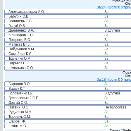
Фракція Ком
Кіл
За:24 Проти:0 Утрим
Александровська А.О.
За
Бабурін О.В.
За
Волинець Є.В.
За
Голуб О.В.
За
Даниленко В.А.
Відсутній
Кілінкаров С.П.
За
Лещенко В.О.
За
Матвєєв В.Г.
За
Найдьонов А.М.
За
Самойлик К.С.
За
Ткаченко О.М.
За
Царьков Є.І.
За
Шмельова С.О.
За
Фрак
Кіл
За:18 Проти:0 Утрим
Баранов В.О.
За
Ващук К.Т.
За
Головченко І.Б.
Відсутній
Гриневецький С.Р.
За
Довгий С.О.
За
Литвин Ю.О.
Не голосував
Рудченко М.М.
За
Терещук С.М.
За
Шаров І.Ф.
За
Шмідт М.О.
За
Група "Реф