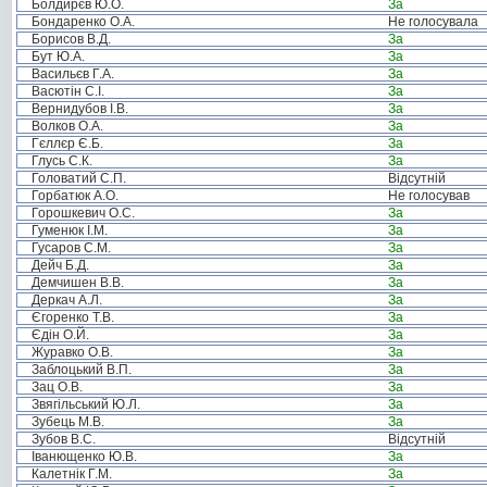
Болдирєв Ю.О.
За
Бондаренко О.А.
Не голосувала
Борисов В.Д.
За
Бут Ю.А.
За
Васильєв Г.А.
За
Васютін С.І.
За
Вернидубов І.В.
За
Волков О.А.
За
Гєллєр Є.Б.
За
Глусь С.К.
За
Головатий С.П.
Відсутній
Горбатюк А.О.
Не голосував
Горошкевич О.С.
За
Гуменюк І.М.
За
Гусаров С.М.
За
Дейч Б.Д.
За
Демчишен В.В.
За
Деркач А.Л.
За
Єгоренко Т.В.
За
Єдін О.Й.
За
Журавко О.В.
За
Заблоцький В.П.
За
Зац О.В.
За
Звягільський Ю.Л.
За
Зубець М.В.
За
Зубов В.С.
Відсутній
Іванющенко Ю.В.
За
Калетнік Г.М.
За