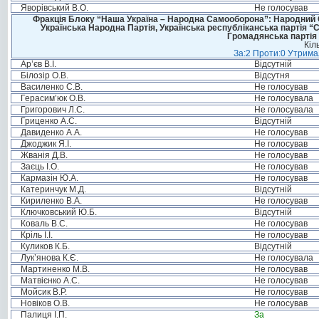
Яворівський В.О.
Не голосував
Фракція Блоку “Наша Україна – Народна Самооборона”: Народний Со
Українська Народна Партія, Українська республіканська партія “
Громадянська партія 
Кіл
За:2 Проти:0 Утримал
Ар’єв В.І.
Відсутній
Білозір О.В.
Відсутня
Василенко С.В.
Не голосував
Герасим’юк О.В.
Не голосувала
Григорович Л.С.
Не голосувала
Гриценко А.С.
Відсутній
Давиденко А.А.
Не голосував
Джоджик Я.І.
Не голосував
Жванія Д.В.
Не голосував
Заєць І.О.
Не голосував
Кармазін Ю.А.
Не голосував
Катеринчук М.Д.
Відсутній
Кириленко В.А.
Не голосував
Ключковський Ю.Б.
Відсутній
Коваль В.С.
Не голосував
Кріль І.І.
Не голосував
Куликов К.Б.
Відсутній
Лук’янова К.Є.
Не голосувала
Мартиненко М.В.
Не голосував
Матвієнко А.С.
Не голосував
Мойсик В.Р.
Не голосував
Новіков О.В.
Не голосував
Палиця І.П.
За