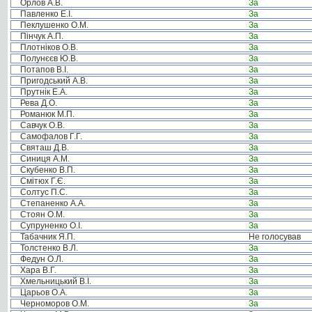
Орлов А.В.
За
Павленко Е.І.
За
Пеклушенко О.М.
За
Пінчук А.П.
За
Плотніков О.В.
За
Полунєєв Ю.В.
За
Потапов В.І.
За
Пригодський А.В.
За
Прутнік Е.А.
За
Рева Д.О.
За
Романюк М.П.
За
Савчук О.В.
За
Самофалов Г.Г.
За
Святаш Д.В.
За
Синиця А.М.
За
Скубенко В.П.
За
Смітюх Г.Є.
За
Солтус П.С.
За
Степаненко А.А.
За
Стоян О.М.
За
Супруненко О.І.
За
Табачник Я.П.
Не голосував
Толстенко В.Л.
За
Федун О.Л.
За
Хара В.Г.
За
Хмельницький В.І.
За
Царьов О.А.
За
Черноморов О.М.
За