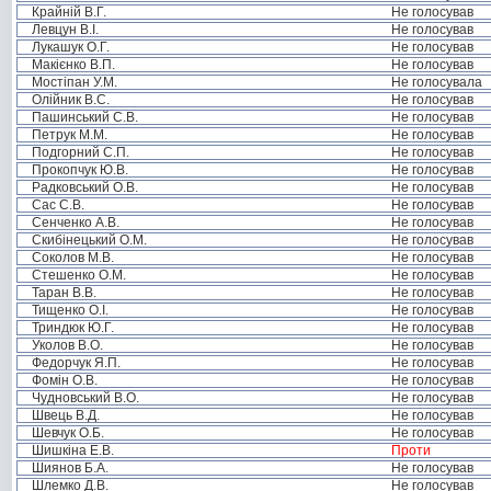
Крайній В.Г.
Не голосував
Левцун В.І.
Не голосував
Лукашук О.Г.
Не голосував
Макієнко В.П.
Не голосував
Мостіпан У.М.
Не голосувала
Олійник В.С.
Не голосував
Пашинський С.В.
Не голосував
Петрук М.М.
Не голосував
Подгорний С.П.
Не голосував
Прокопчук Ю.В.
Не голосував
Радковський О.В.
Не голосував
Сас С.В.
Не голосував
Сенченко А.В.
Не голосував
Скибінецький О.М.
Не голосував
Соколов М.В.
Не голосував
Стешенко О.М.
Не голосував
Таран В.В.
Не голосував
Тищенко О.І.
Не голосував
Триндюк Ю.Г.
Не голосував
Уколов В.О.
Не голосував
Федорчук Я.П.
Не голосував
Фомін О.В.
Не голосував
Чудновський В.О.
Не голосував
Швець В.Д.
Не голосував
Шевчук О.Б.
Не голосував
Шишкіна Е.В.
Проти
Шиянов Б.А.
Не голосував
Шлемко Д.В.
Не голосував