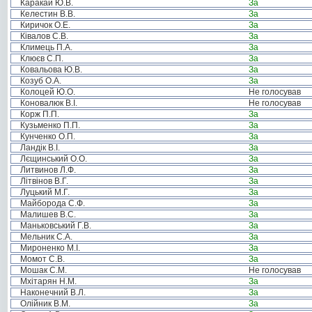
Каракай Ю.В.
За
Келестин В.В.
За
Киричок О.Е.
За
Ківалов С.В.
За
Климець П.А.
За
Клюєв С.П.
За
Ковальова Ю.В.
За
Козуб О.А.
За
Колоцей Ю.О.
Не голосував
Коновалюк В.І.
Не голосував
Корж П.П.
За
Кузьменко П.П.
За
Кунченко О.П.
За
Ландік В.І.
За
Лєщинський О.О.
За
Литвинов Л.Ф.
За
Літвінов В.Г.
За
Луцький М.Г.
За
Майборода С.Ф.
За
Малишев В.С.
За
Маньковський Г.В.
За
Мельник С.А.
За
Мироненко М.І.
За
Момот С.В.
За
Мошак С.М.
Не голосував
Мхітарян Н.М.
За
Наконечний В.Л.
За
Олійник В.М.
За