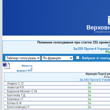
Верховн
Офіційний в
Поіменне голосування про статтю 151 проект
1
За:255 Проти:4 Утрима
Рі
- Вибрати зі списк
Зберегти
в
форматі RTF
Фракція Партії р
Кіль
За:180 Проти:0 Утрим
Андрос С.О.
За
Ахметов Р.Л.
За
Баранов-Мохорт С.М.
За
Бахтеєва Т.Д.
За
Бережна І.Г.
За
Білаш Б.Ф.
За
Богословська І.Г.
За