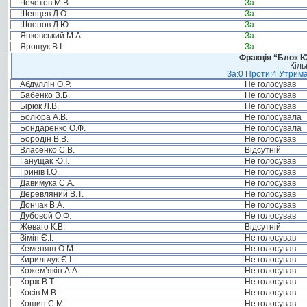
Чечетов М.В.
За
Шенцев Д.О.
За
Шпенов Д.Ю.
За
Янковський М.А.
За
Ярощук В.І.
За
Фракція “Блок Ю
Кіль
За:0 Проти:4 Утрима
Абдуллін О.Р.
Не голосував
Бабенко В.Б.
Не голосував
Бірюк Л.В.
Не голосував
Болюра А.В.
Не голосувала
Бондаренко О.Ф.
Не голосувала
Бородін В.В.
Не голосував
Власенко С.В.
Відсутній
Ганущак Ю.І.
Не голосував
Гринів І.О.
Не голосував
Давимука С.А.
Не голосував
Деревляний В.Т.
Не голосував
Дончак В.А.
Не голосував
Дубовой О.Ф.
Не голосував
Жеваго К.В.
Відсутній
Зімін Є.І.
Не голосував
Кеменяш О.М.
Не голосував
Кирильчук Є.І.
Не голосував
Кожем’якін А.А.
Не голосував
Корж В.Т.
Не голосував
Косів М.В.
Не голосував
Кошин С.М.
Не голосував