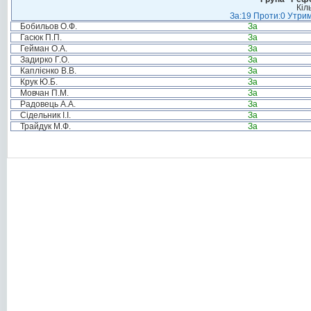
Кіл
За:19 Проти:0 Утрим
Бобильов О.Ф.
За
Гасюк П.П.
За
Гейман О.А.
За
Задирко Г.О.
За
Каплієнко В.В.
За
Крук Ю.Б.
За
Мовчан П.М.
За
Радовець А.А.
За
Сідельник І.І.
За
Трайдук М.Ф.
За