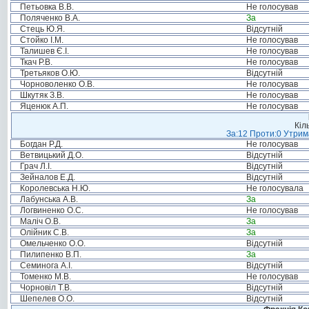
Петьовка В.В.
Не голосував
Поляченко В.А.
За
Стець Ю.Я.
Відсутній
Стойко І.М.
Не голосував
Талишев Є.І.
Не голосував
Ткач Р.В.
Не голосував
Третьяков О.Ю.
Відсутній
Чорноволенко О.В.
Не голосував
Шкутяк З.В.
Не голосував
Яценюк А.П.
Не голосував
Кіл
За:12 Проти:0 Утрима
Богдан Р.Д.
Не голосував
Ветвицький Д.О.
Відсутній
Грач Л.І.
Відсутній
Зейналов Е.Д.
Відсутній
Королевська Н.Ю.
Не голосувала
Лабунська А.В.
За
Логвиненко О.С.
Не голосував
Маліч О.В.
За
Олійник С.В.
За
Омельченко О.О.
Відсутній
Пилипенко В.П.
За
Семинога А.І.
Відсутній
Томенко М.В.
Не голосував
Чорновіл Т.В.
Відсутній
Шепелев О.О.
Відсутній