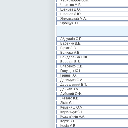
Черноморов О.М.
Чечетов М.В.
Шенцев Д.О.
Шпенов Д.Ю.
Янковський М.А.
Ярощук В.І.
Абдуллін О.Р.
Бабенко В.Б.
Бірюк Л.В.
Болюра А.В.
Бондаренко О.Ф.
Бородін В.В.
Власенко С.В.
Ганущак Ю.І.
Гринів І.О.
Давимука С.А.
Деревляний В.Т.
Дончак В.А.
Дубовой О.Ф.
Жеваго К.В.
Зімін Є.І.
Кеменяш О.М.
Кирильчук Є.І.
Кожем’якін А.А.
Корж В.Т.
Косів М.В.