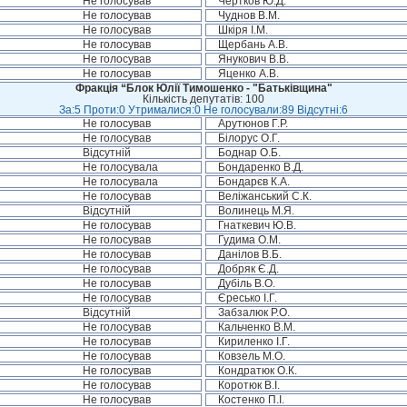
Не голосував
Чертков Ю.Д.
Не голосував
Чуднов В.М.
Не голосував
Шкіря І.М.
Не голосував
Щербань А.В.
Не голосував
Янукович В.В.
Не голосував
Яценко А.В.
Фракція “Блок Юлії Тимошенко - "Батьківщина"
Кількість депутатів: 100
За:5 Проти:0 Утрималися:0 Не голосували:89 Відсутні:6
Не голосував
Арутюнов Г.Р.
Не голосував
Білорус О.Г.
Відсутній
Боднар О.Б.
Не голосувала
Бондаренко В.Д.
Не голосувала
Бондарєв К.А.
Не голосував
Веліжанський С.К.
Відсутній
Волинець М.Я.
Не голосував
Гнаткевич Ю.В.
Не голосував
Гудима О.М.
Не голосував
Данілов В.Б.
Не голосував
Добряк Є.Д.
Не голосував
Дубіль В.О.
Не голосував
Єресько І.Г.
Відсутній
Забзалюк Р.О.
Не голосував
Кальченко В.М.
Не голосував
Кириленко І.Г.
Не голосував
Ковзель М.О.
Не голосував
Кондратюк О.К.
Не голосував
Коротюк В.І.
Не голосував
Костенко П.І.