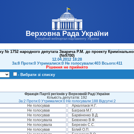
Верховна Рада України
Офіційний вебпортал парламенту України
у № 1752 народного депутата Зварича Р.М. до проекту Кримінально
(№9700)
12.04.2012 18:28
За:8 Проти:0 Утрималися:0 Не голосували:403 Всього:411
Рішення не прийнято
- Вибрати зі списку
Фракція Партії регіонів у Верховній Раді України
Кількість депутатів: 192
За:2 Проти:0 Утрималися:0 Не голосували:188 Відсутні:2
Не голосував
Аркаллаєв Н.Г.
Не голосував
Баграєв М.Г.
Не голосував
Барвіненко В.Д.
Не голосувала
Бевзенко В.Ф.
Не голосувала
Березкін С.С.
Не голосував
Білий О.П.