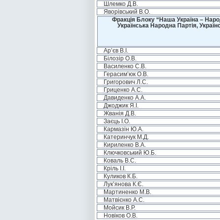
Шлемко Д.В.
Яворівський В.О.
Фракція Блоку “Наша Україна – Наро
Українська Народна Партія, Україн
Ар’єв В.І.
Білозір О.В.
Василенко С.В.
Герасим’юк О.В.
Григорович Л.С.
Гриценко А.С.
Давиденко А.А.
Джоджик Я.І.
Жванія Д.В.
Заєць І.О.
Кармазін Ю.А.
Катеринчук М.Д.
Кириленко В.А.
Ключковський Ю.Б.
Коваль В.С.
Кріль І.І.
Куликов К.Б.
Лук’янова К.Є.
Мартиненко М.В.
Матвієнко А.С.
Мойсик В.Р.
Новіков О.В.