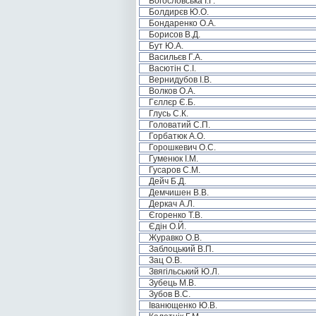
Богословська І.Г.
Болдирєв Ю.О.
Бондаренко О.А.
Борисов В.Д.
Бут Ю.А.
Васильєв Г.А.
Васютін С.І.
Вернидубов І.В.
Волков О.А.
Гєллєр Є.Б.
Глусь С.К.
Головатий С.П.
Горбатюк А.О.
Горошкевич О.С.
Гуменюк І.М.
Гусаров С.М.
Дейч Б.Д.
Демчишен В.В.
Деркач А.Л.
Єгоренко Т.В.
Єдін О.Й.
Журавко О.В.
Заблоцький В.П.
Зац О.В.
Звягільський Ю.Л.
Зубець М.В.
Зубов В.С.
Іванющенко Ю.В.