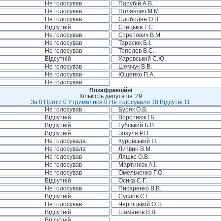
Не голосував
Парубій А.В.
Не голосував
Полянчич М.М.
Не голосував
Слободян О.В.
Відсутній
Стецьків Т.С.
Не голосував
Стретович В.М.
Не голосував
Тарасюк Б.І.
Не голосував
Тополов В.С.
Відсутній
Харовський С.Ю.
Не голосував
Шемчук В.В.
Не голосував
Ющенко П.А.
Не голосував
Позафракційні
Кількість депутатів: 29
За:0 Проти:0 Утрималися:0 Не голосували:18 Відсутні:11
Не голосував
Буряк О.В.
Відсутній
Воротнюк І.Б.
Відсутній
Губський Б.В.
Відсутній
Зозуля Р.П.
Не голосувала
Куровський І.І.
Не голосувала
Литвин В.М.
Не голосував
Ляшко О.В.
Не голосував
Мартинюк А.І.
Не голосував
Омельченко Г.О.
Відсутній
Осика С.Г.
Не голосував
Писаренко В.В.
Відсутній
Суслов Є.І.
Не голосував
Черпіцький О.З.
Відсутній
Шаманов В.В.
Відсутній