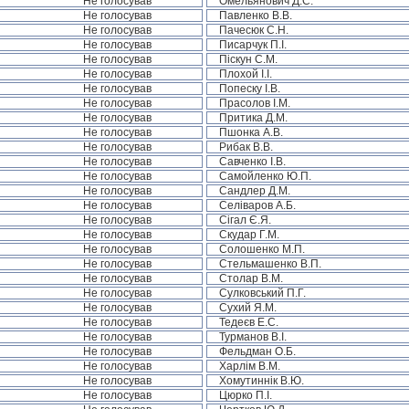
Не голосував
Омельянович Д.С.
Не голосував
Павленко В.В.
Не голосував
Пачесюк С.Н.
Не голосував
Писарчук П.І.
Не голосував
Піскун С.М.
Не голосував
Плохой І.І.
Не голосував
Попеску І.В.
Не голосував
Прасолов І.М.
Не голосував
Притика Д.М.
Не голосував
Пшонка А.В.
Не голосував
Рибак В.В.
Не голосував
Савченко І.В.
Не голосував
Самойленко Ю.П.
Не голосував
Сандлер Д.М.
Не голосував
Селіваров А.Б.
Не голосував
Сігал Є.Я.
Не голосував
Скудар Г.М.
Не голосував
Солошенко М.П.
Не голосував
Стельмашенко В.П.
Не голосував
Столар В.М.
Не голосував
Сулковський П.Г.
Не голосував
Сухий Я.М.
Не голосував
Тедеєв Е.С.
Не голосував
Турманов В.І.
Не голосував
Фельдман О.Б.
Не голосував
Харлім В.М.
Не голосував
Хомутиннік В.Ю.
Не голосував
Цюрко П.І.