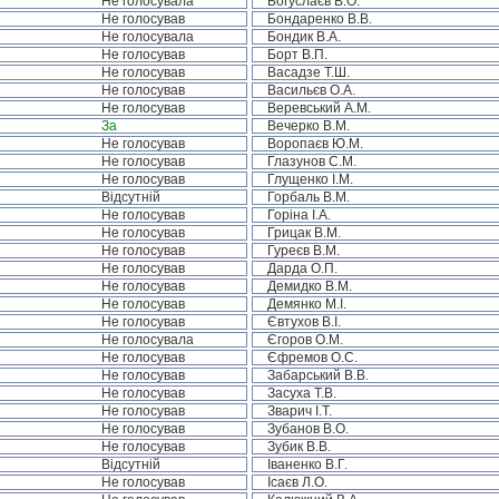
Не голосувала
Богуслаєв В.О.
Не голосував
Бондаренко В.В.
Не голосувала
Бондик В.А.
Не голосував
Борт В.П.
Не голосував
Васадзе Т.Ш.
Не голосував
Васильєв О.А.
Не голосував
Веревський А.М.
За
Вечерко В.М.
Не голосував
Воропаєв Ю.М.
Не голосував
Глазунов С.М.
Не голосував
Глущенко І.М.
Відсутній
Горбаль В.М.
Не голосував
Горіна І.А.
Не голосував
Грицак В.М.
Не голосував
Гуреєв В.М.
Не голосував
Дарда О.П.
Не голосував
Демидко В.М.
Не голосував
Демянко М.І.
Не голосував
Євтухов В.І.
Не голосувала
Єгоров О.М.
Не голосував
Єфремов О.С.
Не голосував
Забарський В.В.
Не голосував
Засуха Т.В.
Не голосував
Зварич І.Т.
Не голосував
Зубанов В.О.
Не голосував
Зубик В.В.
Відсутній
Іваненко В.Г.
Не голосував
Ісаєв Л.О.