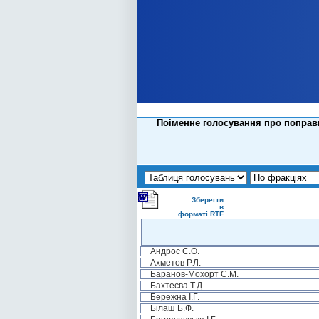
Поіменне голосування про поправк
Зберегти
в
форматі RTF
Андрос С.О.
Ахметов Р.Л.
Баранов-Мохорт С.М.
Бахтеєва Т.Д.
Бережна І.Г.
Білаш Б.Ф.