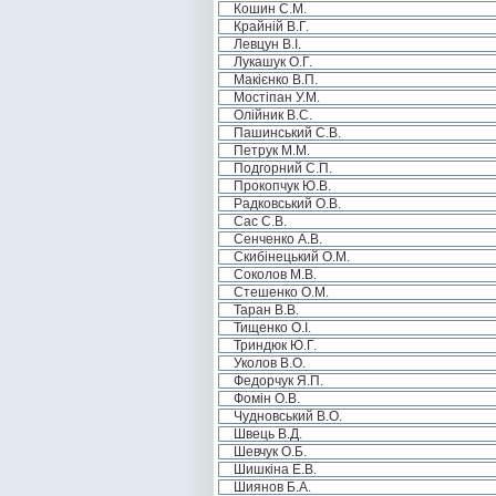
Кошин С.М.
Крайній В.Г.
Левцун В.І.
Лукашук О.Г.
Макієнко В.П.
Мостіпан У.М.
Олійник В.С.
Пашинський С.В.
Петрук М.М.
Подгорний С.П.
Прокопчук Ю.В.
Радковський О.В.
Сас С.В.
Сенченко А.В.
Скибінецький О.М.
Соколов М.В.
Стешенко О.М.
Таран В.В.
Тищенко О.І.
Триндюк Ю.Г.
Уколов В.О.
Федорчук Я.П.
Фомін О.В.
Чудновський В.О.
Швець В.Д.
Шевчук О.Б.
Шишкіна Е.В.
Шиянов Б.А.