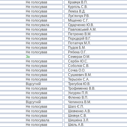
Не голосував
Кравчук В.П.
Не голосував
Курпіль С.В.
Не голосував
Лемза В.Д.
Не голосував
Лук’янчук Р.В.
Не голосував
Міщенко С.Г.
Не голосувала
Одарченко Ю.В.
Не голосував
Павловський А.М.
Не голосував
Петренко В.М.
Не голосував
Пєрєдєрій В.Г.
Не голосував
Потапчук М.Л.
Не голосував
Пудов Б.М.
Не голосував
Рябека О.Г.
За
Семерак О.М.
Не голосував
Сербін Ю.С.
Не голосував
Соболєв С.В.
Не голосував
Сочка О.О.
Не голосував
Сушкевич В.М.
Не голосував
Терьохін С.А.
Відсутній
Трегубов Ю.В.
Не голосував
Трофименко В.В.
Не голосував
Унгурян П.Я.
Не голосував
Філенко В.П.
Відсутній
Чепинога В.М.
Не голосував
Шаго Є.П.
Не голосував
Шевченко А.В.
Не голосував
Шевчук С.В.
Не голосувала
Шишкіна З.Л.
Не голосував
Шкіль А.В.