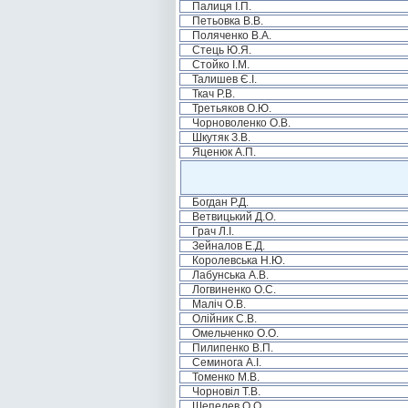
Палиця І.П.
Петьовка В.В.
Поляченко В.А.
Стець Ю.Я.
Стойко І.М.
Талишев Є.І.
Ткач Р.В.
Третьяков О.Ю.
Чорноволенко О.В.
Шкутяк З.В.
Яценюк А.П.
Богдан Р.Д.
Ветвицький Д.О.
Грач Л.І.
Зейналов Е.Д.
Королевська Н.Ю.
Лабунська А.В.
Логвиненко О.С.
Маліч О.В.
Олійник С.В.
Омельченко О.О.
Пилипенко В.П.
Семинога А.І.
Томенко М.В.
Чорновіл Т.В.
Шепелев О.О.