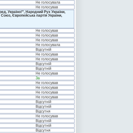
Не голосувала
Не голосував
д, Україно!”, Народний Рух України,
 Союз, Європейська партія України,
Не голосував
Не голосував
Не голосував
Не голосувала
Відсутній
Не голосував
Не голосував
Відсутній
Відсутній
Не голосував
За
Не голосував
Не голосував
Не голосував
Не голосував
Відсутній
Відсутній
Відсутня
Не голосував
Відсутній
Відсутній
Відсутня