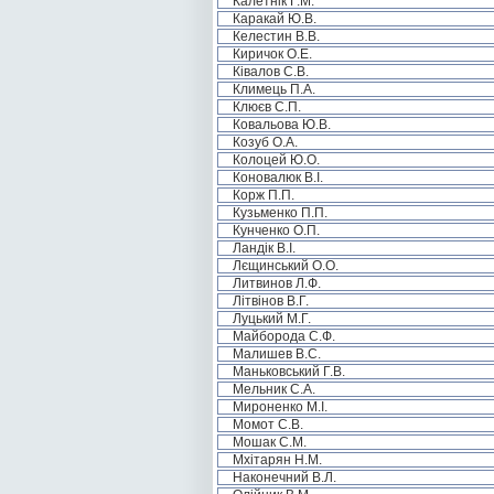
Калетнік Г.М.
Каракай Ю.В.
Келестин В.В.
Киричок О.Е.
Ківалов С.В.
Климець П.А.
Клюєв С.П.
Ковальова Ю.В.
Козуб О.А.
Колоцей Ю.О.
Коновалюк В.І.
Корж П.П.
Кузьменко П.П.
Кунченко О.П.
Ландік В.І.
Лєщинський О.О.
Литвинов Л.Ф.
Літвінов В.Г.
Луцький М.Г.
Майборода С.Ф.
Малишев В.С.
Маньковський Г.В.
Мельник С.А.
Мироненко М.І.
Момот С.В.
Мошак С.М.
Мхітарян Н.М.
Наконечний В.Л.