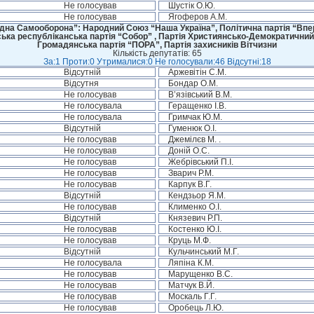
Не голосував
Шустік О.Ю.
Не голосував
Ягоферов А.М.
дна Самооборона”: Народний Союз “Наша Україна”, Політична партія “Впере
ська республіканська партія “Собор” , Партія Християнсько-Демократичний
Громадянська партія “ПОРА”, Партія захисників Вітчизни
Кількість депутатів: 65
За:1 Проти:0 Утрималися:0 Не голосували:46 Відсутні:18
Відсутній
Аржевітін С.М.
Відсутня
Бондар О.М.
Не голосував
В’язівський В.М.
Не голосувала
Геращенко І.В.
Не голосувала
Гримчак Ю.М.
Відсутній
Гуменюк О.І.
Не голосував
Джемілєв М. .
Не голосував
Доній О.С.
Не голосував
Жебрівський П.І.
Не голосував
Зварич Р.М.
Не голосував
Карпук В.Г.
Відсутній
Кендзьор Я.М.
Не голосував
Клименко О.І.
Відсутній
Князевич Р.П.
Не голосував
Костенко Ю.І.
Не голосував
Круць М.Ф.
Відсутній
Кульчинський М.Г.
Не голосувала
Ляпіна К.М.
Не голосував
Марущенко В.С.
Не голосував
Матчук В.Й.
Не голосував
Москаль Г.Г.
Не голосував
Оробець Л.Ю.