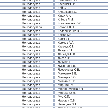
Не голосував
Калюжний В.А.
Не голосував
Касянюк О.Р.
Не голосував
Кий С.В.
Не голосував
Кисельов В.О.
Не голосував
Кінах А.К.
Не голосував
Клімов Л.М.
Не голосував
Ковалевська Ю.С.
Не голосувала
Кожара Л.О.
Не голосував
Колесніченко В.В.
Не голосував
Комар М.С.
Не голосував
Корж В.П.
Не голосував
Коржев А.Л.
Не голосував
Кузьмук О.І.
Не голосував
Ландик В.І.
Не голосував
Лебедєв П.В.
Не голосував
Лисов І.В.
Не голосував
Личук В.І.
Не голосував
Лук’янов В.В.
Не голосував
Льовочкіна Ю.В.
Не голосував
Макеєнко В.В.
Не голосував
Мальцев В.О.
Не голосував
Мельник П.В.
Не голосував
Мирний І.М.
Не голосував
Мірошниченко Ю.Р.
Не голосував
Мороко Ю.М.
Не голосував
Муц О.П.
Не голосував
Надоша О.В.
Не голосував
Нетецька О.А.