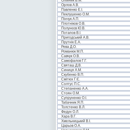
Олійник В.М.
Орлов А.В.
Павленко Е.І.
Пеклушенко О.М.
Пінчук А.П.
Плотніков О.В.
Полунєєв Ю.В.
Потапов В.І.
Пригодський А.В.
Прутнік Е.А.
Рева Д.О.
Романюк М.П.
Савчук О.В.
Самофалов Г.Г.
Святаш Д.В.
Синиця А.М.
Скубенко В.П.
Смітюх Г.Є.
Солтус П.С.
Степаненко А.А.
Стоян О.М.
Супруненко О.І.
Табачник Я.П.
Толстенко В.Л.
Федун О.Л.
Хара В.Г.
Хмельницький В.І.
Царьов О.А.