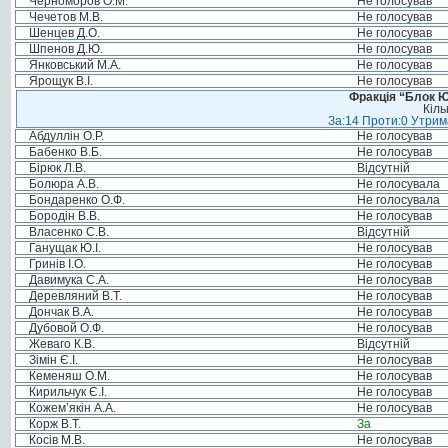
Черноморов О.М.
Не голосував
Чечетов М.В.
Не голосував
Шенцев Д.О.
Не голосував
Шпенов Д.Ю.
Не голосував
Янковський М.А.
Не голосував
Ярощук В.І.
Не голосував
Фракція “Блок Ю
Кіль
За:14 Проти:0 Утрима
Абдуллін О.Р.
Не голосував
Бабенко В.Б.
Не голосував
Бірюк Л.В.
Відсутній
Болюра А.В.
Не голосувала
Бондаренко О.Ф.
Не голосувала
Бородін В.В.
Не голосував
Власенко С.В.
Відсутній
Ганущак Ю.І.
Не голосував
Гринів І.О.
Не голосував
Давимука С.А.
Не голосував
Деревляний В.Т.
Не голосував
Дончак В.А.
Не голосував
Дубовой О.Ф.
Не голосував
Жеваго К.В.
Відсутній
Зімін Є.І.
Не голосував
Кеменяш О.М.
Не голосував
Кирильчук Є.І.
Не голосував
Кожем’якін А.А.
Не голосував
Корж В.Т.
За
Косів М.В.
Не голосував