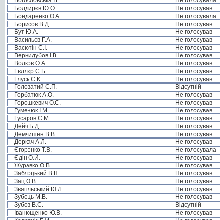
Богословська І.Г.
Не голосувала
Болдирєв Ю.О.
Не голосував
Бондаренко О.А.
Не голосувала
Борисов В.Д.
Не голосував
Бут Ю.А.
Не голосував
Васильєв Г.А.
Не голосував
Васютін С.І.
Не голосував
Вернидубов І.В.
Не голосував
Волков О.А.
Не голосував
Гєллєр Є.Б.
Не голосував
Глусь С.К.
Не голосував
Головатий С.П.
Відсутній
Горбатюк А.О.
Не голосував
Горошкевич О.С.
Не голосував
Гуменюк І.М.
Не голосував
Гусаров С.М.
Не голосував
Дейч Б.Д.
Не голосував
Демчишен В.В.
Не голосував
Деркач А.Л.
Не голосував
Єгоренко Т.В.
Не голосувала
Єдін О.Й.
Не голосував
Журавко О.В.
Не голосував
Заблоцький В.П.
Не голосував
Зац О.В.
Не голосував
Звягільський Ю.Л.
Не голосував
Зубець М.В.
Не голосував
Зубов В.С.
Відсутній
Іванющенко Ю.В.
Не голосував