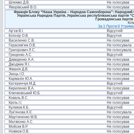
Шлемко Д.В.
Не голосував
Яворівський В.О.
Не голосував
Фракція Блоку “Наша Україна – Народна Самооборона”: Народний Со
Українська Народна Партія, Українська республіканська партія “
Громадянська партія 
Кіл
За:1 Проти:0 Утримал
Ар’єв В.І.
Відсутній
Білозір О.В.
Відсутня
Василенко С.В.
Не голосував
Герасим’юк О.В.
Не голосувала
Григорович Л.С.
Не голосувала
Гриценко А.С.
Відсутній
Давиденко А.А.
Не голосував
Джоджик Я.І.
Не голосував
Жванія Д.В.
Не голосував
Заєць І.О.
Не голосував
Кармазін Ю.А.
Не голосував
Катеринчук М.Д.
Відсутній
Кириленко В.А.
Не голосував
Ключковський Ю.Б.
Відсутній
Коваль В.С.
Не голосував
Кріль І.І.
Не голосував
Куликов К.Б.
Відсутній
Лук’янова К.Є.
Не голосувала
Мартиненко М.В.
Не голосував
Матвієнко А.С.
Не голосував
Мойсик В.Р.
Не голосував
Новіков О.В.
Не голосував