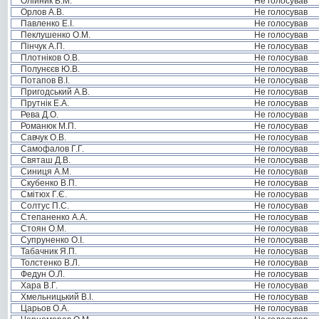
Олійник В.М.
Не голосував
Орлов А.В.
Не голосував
Павленко Е.І.
Не голосував
Пеклушенко О.М.
Не голосував
Пінчук А.П.
Не голосував
Плотніков О.В.
Не голосував
Полунєєв Ю.В.
Не голосував
Потапов В.І.
Не голосував
Пригодський А.В.
Не голосував
Прутнік Е.А.
Не голосував
Рева Д.О.
Не голосував
Романюк М.П.
Не голосував
Савчук О.В.
Не голосував
Самофалов Г.Г.
Не голосував
Святаш Д.В.
Не голосував
Синиця А.М.
Не голосував
Скубенко В.П.
Не голосував
Смітюх Г.Є.
Не голосував
Солтус П.С.
Не голосував
Степаненко А.А.
Не голосував
Стоян О.М.
Не голосував
Супруненко О.І.
Не голосував
Табачник Я.П.
Не голосував
Толстенко В.Л.
Не голосував
Федун О.Л.
Не голосував
Хара В.Г.
Не голосував
Хмельницький В.І.
Не голосував
Царьов О.А.
Не голосував