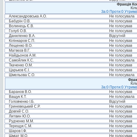
Фракція Ком
Кіл
За:0 Проти:0 Утрима
Александровська А.О.
Не голосувала
Бабурін О.В.
Не голосував
Волинець Є.В.
Не голосував
Голуб О.В.
Не голосував
Даниленко В.А.
Відсутній
Кілінкаров С.П.
Не голосував
Лещенко В.О.
Не голосував
Матвєєв В.Г.
Не голосував
Найдьонов А.М.
Не голосував
Самойлик К.С.
Не голосувала
Ткаченко О.М.
Не голосував
Царьков Є.І.
Не голосував
Шмельова С.О.
Не голосувала
Фрак
Кіл
За:0 Проти:0 Утрима
Баранов В.О.
Не голосував
Ващук К.Т.
Не голосувала
Головченко І.Б.
Відсутній
Гриневецький С.Р.
Не голосував
Довгий С.О.
Не голосував
Литвин Ю.О.
Не голосував
Рудченко М.М.
Не голосував
Терещук С.М.
Не голосував
Шаров І.Ф.
Не голосував
Шмідт М.О.
Не голосував