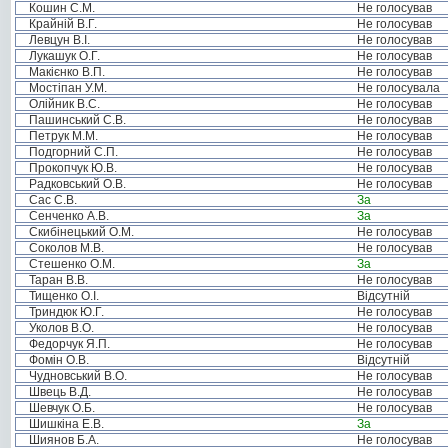
Кошин С.М.
Не голосував
Крайній В.Г.
Не голосував
Левцун В.І.
Не голосував
Лукашук О.Г.
Не голосував
Макієнко В.П.
Не голосував
Мостіпан У.М.
Не голосувала
Олійник В.С.
Не голосував
Пашинський С.В.
Не голосував
Петрук М.М.
Не голосував
Подгорний С.П.
Не голосував
Прокопчук Ю.В.
Не голосував
Радковський О.В.
Не голосував
Сас С.В.
За
Сенченко А.В.
За
Скибінецький О.М.
Не голосував
Соколов М.В.
Не голосував
Стешенко О.М.
За
Таран В.В.
Не голосував
Тищенко О.І.
Відсутній
Триндюк Ю.Г.
Не голосував
Уколов В.О.
Не голосував
Федорчук Я.П.
Не голосував
Фомін О.В.
Відсутній
Чудновський В.О.
Не голосував
Швець В.Д.
Не голосував
Шевчук О.Б.
Не голосував
Шишкіна Е.В.
За
Шиянов Б.А.
Не голосував