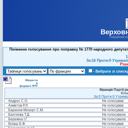
Верховн
Офіційний в
Поіменне голосування про поправку № 1770 народного депутат
1
За:16 Проти:0 Утримал
Ріш
- Вибрати зі списк
Зберегти
в
форматі RTF
Фракція Партії р
Кіль
За:0 Проти:0 Утримал
Андрос С.О.
Не голосував
Ахметов Р.Л.
Не голосував
Баранов-Мохорт С.М.
Не голосував
Бахтеєва Т.Д.
Не голосувала
Бережна І.Г.
Не голосувала
Білаш Б.Ф.
Не голосував