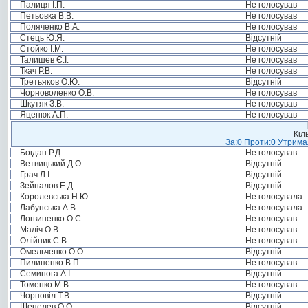
Палиця І.П.
Не голосував
Петьовка В.В.
Не голосував
Поляченко В.А.
Не голосував
Стець Ю.Я.
Відсутній
Стойко І.М.
Не голосував
Талишев Є.І.
Не голосував
Ткач Р.В.
Не голосував
Третьяков О.Ю.
Відсутній
Чорноволенко О.В.
Не голосував
Шкутяк З.В.
Не голосував
Яценюк А.П.
Не голосував
Кіл
За:0 Проти:0 Утримал
Богдан Р.Д.
Не голосував
Ветвицький Д.О.
Відсутній
Грач Л.І.
Відсутній
Зейналов Е.Д.
Відсутній
Королевська Н.Ю.
Не голосувала
Лабунська А.В.
Не голосувала
Логвиненко О.С.
Не голосував
Маліч О.В.
Не голосував
Олійник С.В.
Не голосував
Омельченко О.О.
Відсутній
Пилипенко В.П.
Не голосував
Семинога А.І.
Відсутній
Томенко М.В.
Не голосував
Чорновіл Т.В.
Відсутній
Шепелев О.О.
Відсутній