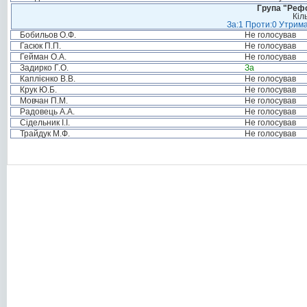
Група "Реф
Кіл
За:1 Проти:0 Утрима
Бобильов О.Ф.
Не голосував
Гасюк П.П.
Не голосував
Гейман О.А.
Не голосував
Задирко Г.О.
За
Каплієнко В.В.
Не голосував
Крук Ю.Б.
Не голосував
Мовчан П.М.
Не голосував
Радовець А.А.
Не голосував
Сідельник І.І.
Не голосував
Трайдук М.Ф.
Не голосував