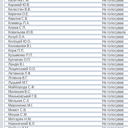
Калетнік Г.М.
Не голосував
Каракай Ю.В.
Не голосував
Келестин В.В.
Не голосував
Киричок О.Е.
Не голосував
Ківалов С.В.
Не голосував
Климець П.А.
Не голосував
Клюєв С.П.
Не голосував
Ковальова Ю.В.
Не голосувала
Козуб О.А.
Не голосував
Колоцей Ю.О.
Не голосував
Коновалюк В.І.
Не голосував
Корж П.П.
Не голосував
Кузьменко П.П.
Не голосував
Кунченко О.П.
Не голосував
Ландік В.І.
Не голосував
Лєщинський О.О.
Не голосував
Литвинов Л.Ф.
Не голосував
Літвінов В.Г.
Не голосував
Луцький М.Г.
Не голосував
Майборода С.Ф.
Не голосував
Малишев В.С.
Не голосував
Маньковський Г.В.
Не голосував
Мельник С.А.
Не голосував
Мироненко М.І.
Не голосував
Момот С.В.
Не голосував
Мошак С.М.
Не голосував
Мхітарян Н.М.
Не голосував
Наконечний В.Л.
Не голосував