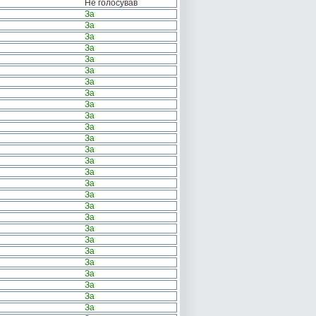
Не голосував
За
За
За
За
За
За
За
За
За
За
За
За
За
За
За
За
За
За
За
За
За
За
За
За
За
За
За