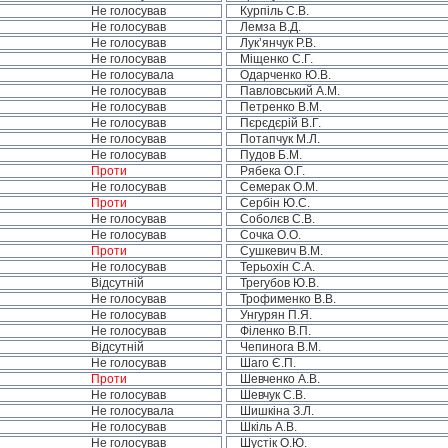
Не голосував
Курпіль С.В.
Не голосував
Лемза В.Д.
Не голосував
Лук’янчук Р.В.
Не голосував
Міщенко С.Г.
Не голосувала
Одарченко Ю.В.
Не голосував
Павловський А.М.
Не голосував
Петренко В.М.
Не голосував
Пєрєдєрій В.Г.
Не голосував
Потапчук М.Л.
Не голосував
Пудов Б.М.
Проти
Рябека О.Г.
Не голосував
Семерак О.М.
Проти
Сербін Ю.С.
Не голосував
Соболєв С.В.
Не голосував
Сочка О.О.
Проти
Сушкевич В.М.
Не голосував
Терьохін С.А.
Відсутній
Трегубов Ю.В.
Не голосував
Трофименко В.В.
Не голосував
Унгурян П.Я.
Не голосував
Філенко В.П.
Відсутній
Чепинога В.М.
Не голосував
Шаго Є.П.
Проти
Шевченко А.В.
Не голосував
Шевчук С.В.
Не голосувала
Шишкіна З.Л.
Не голосував
Шкіль А.В.
Не голосував
Шустік О.Ю.