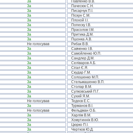
За
Павленко В.В.
За
Пачесюк С.Н.
За
Писарчук П.І.
За
Піскун С.М.
За
Плохой І.І.
За
Попеску І.В.
За
Прасолов І.М.
За
Притика Д.М.
За
Пшонка А.В.
Не голосував
Рибак В.В.
За
Савченко І.В.
За
Самойленко Ю.П.
За
Сандлер Д.М.
За
Селіваров А.Б.
За
Сігал Є.Я.
За
Скудар Г.М.
За
Солошенко М.П.
За
Стельмашенко В.П.
За
Столар В.М.
За
Сулковський П.Г.
За
Сухий Я.М.
Не голосував
Тедеєв Е.С.
За
Турманов В.І.
Не голосував
Фельдман О.Б.
За
Харлім В.М.
За
Хомутиннік В.Ю.
За
Цюрко П.І.
За
Чертков Ю.Д.