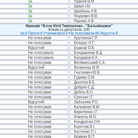
За
Чуднов В.М.
За
Шкіря І.М.
За
Щербань А.В.
За
Янукович В.В.
За
Яценко А.В.
Фракція “Блок Юлії Тимошенко - "Батьківщина"
Кількість депутатів: 100
За:0 Проти:9 Утрималися:0 Не голосували:85 Відсутні:6
Не голосував
Арутюнов Г.Р.
Не голосував
Білорус О.Г.
Відсутній
Боднар О.Б.
Не голосувала
Бондаренко В.Д.
Не голосувала
Бондарєв К.А.
Не голосував
Веліжанський С.К.
Відсутній
Волинець М.Я.
Не голосував
Гнаткевич Ю.В.
Не голосував
Гудима О.М.
Не голосував
Данілов В.Б.
Не голосував
Добряк Є.Д.
Не голосував
Дубіль В.О.
Не голосував
Єресько І.Г.
Відсутній
Забзалюк Р.О.
Не голосував
Кальченко В.М.
Не голосував
Кириленко І.Г.
Не голосував
Ковзель М.О.
Не голосував
Кондратюк О.К.
Не голосував
Коротюк В.І.
Не голосував
Костенко П.І.
Не голосував
Кравчук В.П.