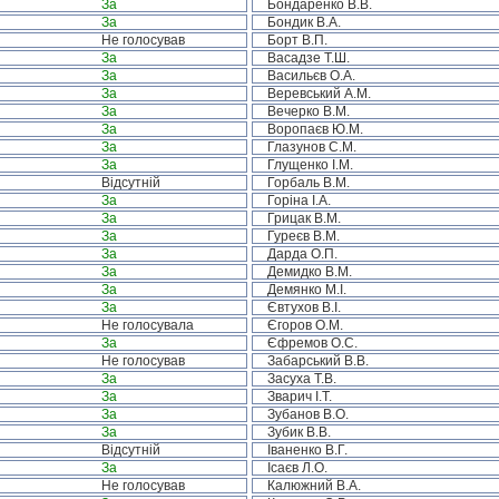
За
Бондаренко В.В.
За
Бондик В.А.
Не голосував
Борт В.П.
За
Васадзе Т.Ш.
За
Васильєв О.А.
За
Веревський А.М.
За
Вечерко В.М.
За
Воропаєв Ю.М.
За
Глазунов С.М.
За
Глущенко І.М.
Відсутній
Горбаль В.М.
За
Горіна І.А.
За
Грицак В.М.
За
Гуреєв В.М.
За
Дарда О.П.
За
Демидко В.М.
За
Демянко М.І.
За
Євтухов В.І.
Не голосувала
Єгоров О.М.
За
Єфремов О.С.
Не голосував
Забарський В.В.
За
Засуха Т.В.
За
Зварич І.Т.
За
Зубанов В.О.
За
Зубик В.В.
Відсутній
Іваненко В.Г.
За
Ісаєв Л.О.
Не голосував
Калюжний В.А.