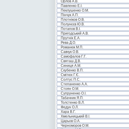
Орлов А.В.
Павленко Е.І.
Пеклушенко О.М.
Пінчук А.П.
Плотніков О.В.
Полунєєв Ю.В.
Потапов В.І.
Пригодський А.В.
Прутнік Е.А.
Рева Д.О.
Романюк М.П.
Савчук О.В.
Самофалов Г.Г.
Святаш Д.В.
Синиця А.М.
Скубенко В.П.
Смітюх Г.Є.
Солтус П.С.
Степаненко А.А.
Стоян О.М.
Супруненко О.І.
Табачник Я.П.
Толстенко В.Л.
Федун О.Л.
Хара В.Г.
Хмельницький В.І.
Царьов О.А.
Черноморов О.М.