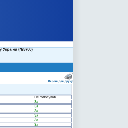
у України (№9700)
Версія для друку
Не голосував
За
За
За
За
За
За