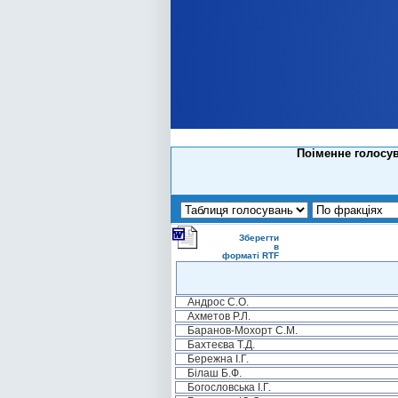
Поіменне голосув
Зберегти
в
форматі RTF
Андрос С.О.
Ахметов Р.Л.
Баранов-Мохорт С.М.
Бахтеєва Т.Д.
Бережна І.Г.
Білаш Б.Ф.
Богословська І.Г.