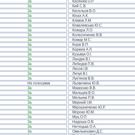
За
Касянюк О.Р.
За
Кий С.В.
За
Кисельов В.О.
За
Кінах А.К.
За
Клімов Л.М.
За
Ковалевська Ю.С.
За
Кожара Л.О.
За
Колесніченко В.В.
За
Комар М.С.
За
Корж В.П.
За
Коржев А.Л.
За
Кузьмук О.І.
За
Ландик В.І.
За
Лебедєв П.В.
За
Лисов І.В.
За
Личук В.І.
За
Лук’янов В.В.
Не голосував
Льовочкіна Ю.В.
За
Макеєнко В.В.
За
Мальцев В.О.
За
Мельник П.В.
За
Мирний І.М.
За
Мірошниченко Ю.Р.
За
Мороко Ю.М.
За
Муц О.П.
За
Надоша О.В.
За
Нетецька О.А.
За
Омельянович Д.С.