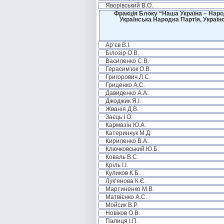
Яворівський В.О.
Фракція Блоку “Наша Україна – Наро
Українська Народна Партія, Україн
Ар’єв В.І.
Білозір О.В.
Василенко С.В.
Герасим’юк О.В.
Григорович Л.С.
Гриценко А.С.
Давиденко А.А.
Джоджик Я.І.
Жванія Д.В.
Заєць І.О.
Кармазін Ю.А.
Катеринчук М.Д.
Кириленко В.А.
Ключковський Ю.Б.
Коваль В.С.
Кріль І.І.
Куликов К.Б.
Лук’янова К.Є.
Мартиненко М.В.
Матвієнко А.С.
Мойсик В.Р.
Новіков О.В.
Палиця І.П.