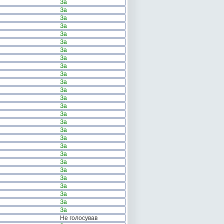
За
За
За
За
За
За
За
За
За
За
За
За
За
За
За
За
За
За
За
За
За
За
За
За
За
За
За
Не голосував