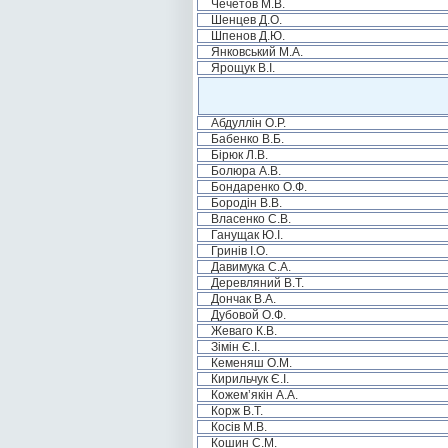
Чечетов М.В.
Шенцев Д.О.
Шпенов Д.Ю.
Янковський М.А.
Ярощук В.І.
Абдуллін О.Р.
Бабенко В.Б.
Бірюк Л.В.
Болюра А.В.
Бондаренко О.Ф.
Бородін В.В.
Власенко С.В.
Ганущак Ю.І.
Гринів І.О.
Давимука С.А.
Деревляний В.Т.
Дончак В.А.
Дубовой О.Ф.
Жеваго К.В.
Зімін Є.І.
Кеменяш О.М.
Кирильчук Є.І.
Кожем’якін А.А.
Корж В.Т.
Косів М.В.
Кошин С.М.