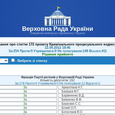
Верховна Рада України
Офіційний вебпортал парламенту України
ання про статтю 172 проекту Кримінального процесуального кодекс
12.04.2012 18:46
За:254 Проти:9 Утрималися:0 Не голосували:148 Всього:411
Рішення прийнято
- Вибрати зі списку
Фракція Партії регіонів у Верховній Раді України
Кількість депутатів: 192
За:178 Проти:0 Утрималися:0 Не голосували:12 Відсутні:2
За
Аркаллаєв Н.Г.
За
Баграєв М.Г.
За
Барвіненко В.Д.
За
Бевзенко В.Ф.
За
Березкін С.С.
За
Білий О.П.
За
Богуслаєв В.О.