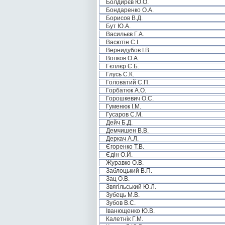
Болдирєв Ю.О.
Бондаренко О.А.
Борисов В.Д.
Бут Ю.А.
Васильєв Г.А.
Васютін С.І.
Вернидубов І.В.
Волков О.А.
Гєллєр Є.Б.
Глусь С.К.
Головатий С.П.
Горбатюк А.О.
Горошкевич О.С.
Гуменюк І.М.
Гусаров С.М.
Дейч Б.Д.
Демчишен В.В.
Деркач А.Л.
Єгоренко Т.В.
Єдін О.Й.
Журавко О.В.
Заблоцький В.П.
Зац О.В.
Звягільський Ю.Л.
Зубець М.В.
Зубов В.С.
Іванющенко Ю.В.
Калетнік Г.М.