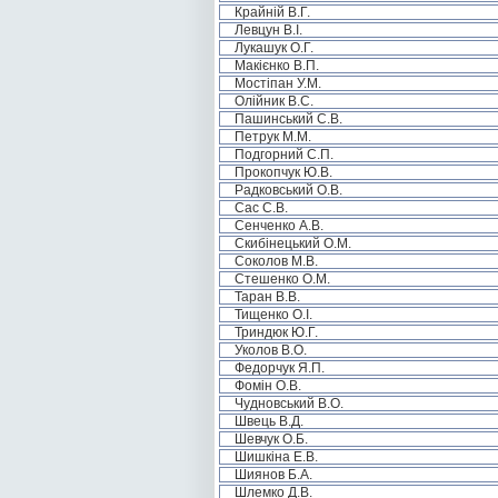
Крайній В.Г.
Левцун В.І.
Лукашук О.Г.
Макієнко В.П.
Мостіпан У.М.
Олійник В.С.
Пашинський С.В.
Петрук М.М.
Подгорний С.П.
Прокопчук Ю.В.
Радковський О.В.
Сас С.В.
Сенченко А.В.
Скибінецький О.М.
Соколов М.В.
Стешенко О.М.
Таран В.В.
Тищенко О.І.
Триндюк Ю.Г.
Уколов В.О.
Федорчук Я.П.
Фомін О.В.
Чудновський В.О.
Швець В.Д.
Шевчук О.Б.
Шишкіна Е.В.
Шиянов Б.А.
Шлемко Д.В.