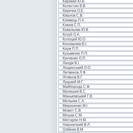
Каракай Ю.В.
Келестин В.В.
Киричок О.Е.
Ківалов С.В.
Климець П.А.
Клюєв С.П.
Ковальова Ю.В.
Козуб О.А.
Колоцей Ю.О.
Коновалюк В.І.
Корж П.П.
Кузьменко П.П.
Кунченко О.П.
Ландік В.І.
Лєщинський О.О.
Литвинов Л.Ф.
Літвінов В.Г.
Луцький М.Г.
Майборода С.Ф.
Малишев В.С.
Маньковський Г.В.
Мельник С.А.
Мироненко М.І.
Момот С.В.
Мошак С.М.
Мхітарян Н.М.
Наконечний В.Л.
Олійник В.М.