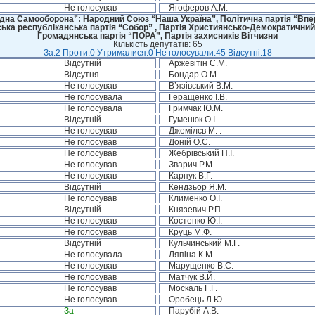
Не голосував
Ягоферов А.М.
дна Самооборона”: Народний Союз “Наша Україна”, Політична партія “Впере
ська республіканська партія “Собор” , Партія Християнсько-Демократичний
Громадянська партія “ПОРА”, Партія захисників Вітчизни
Кількість депутатів: 65
За:2 Проти:0 Утрималися:0 Не голосували:45 Відсутні:18
Відсутній
Аржевітін С.М.
Відсутня
Бондар О.М.
Не голосував
В’язівський В.М.
Не голосувала
Геращенко І.В.
Не голосувала
Гримчак Ю.М.
Відсутній
Гуменюк О.І.
Не голосував
Джемілєв М. .
Не голосував
Доній О.С.
Не голосував
Жебрівський П.І.
Не голосував
Зварич Р.М.
Не голосував
Карпук В.Г.
Відсутній
Кендзьор Я.М.
Не голосував
Клименко О.І.
Відсутній
Князевич Р.П.
Не голосував
Костенко Ю.І.
Не голосував
Круць М.Ф.
Відсутній
Кульчинський М.Г.
Не голосувала
Ляпіна К.М.
Не голосував
Марущенко В.С.
Не голосував
Матчук В.Й.
Не голосував
Москаль Г.Г.
Не голосував
Оробець Л.Ю.
За
Парубій А.В.