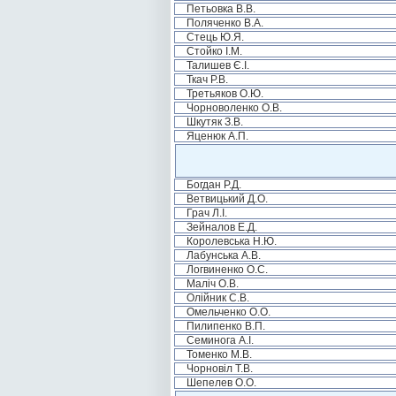
Петьовка В.В.
Поляченко В.А.
Стець Ю.Я.
Стойко І.М.
Талишев Є.І.
Ткач Р.В.
Третьяков О.Ю.
Чорноволенко О.В.
Шкутяк З.В.
Яценюк А.П.
Богдан Р.Д.
Ветвицький Д.О.
Грач Л.І.
Зейналов Е.Д.
Королевська Н.Ю.
Лабунська А.В.
Логвиненко О.С.
Маліч О.В.
Олійник С.В.
Омельченко О.О.
Пилипенко В.П.
Семинога А.І.
Томенко М.В.
Чорновіл Т.В.
Шепелев О.О.