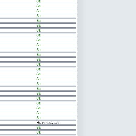
За
За
За
За
За
За
За
За
За
За
За
За
За
За
За
За
За
За
За
За
За
За
За
За
За
Не голосував
За
За