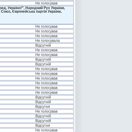
Не голосував
д, Україно!”, Народний Рух України,
 Союз, Європейська партія України,
Не голосував
Не голосував
Не голосував
Не голосувала
Відсутній
Не голосував
Не голосував
Відсутній
Відсутній
Не голосував
Не голосував
Не голосував
Не голосував
Не голосував
Не голосував
Відсутній
Відсутній
Відсутня
Не голосував
Відсутній
Відсутній
Відсутня
Не голосував