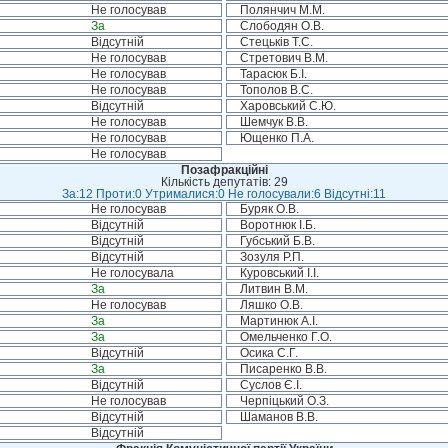
Не голосував
Полянчич М.М.
За
Слободян О.В.
Відсутній
Стецьків Т.С.
Не голосував
Стретович В.М.
Не голосував
Тарасюк Б.І.
Не голосував
Тополов В.С.
Відсутній
Харовський С.Ю.
Не голосував
Шемчук В.В.
Не голосував
Ющенко П.А.
Не голосував
Позафракційні
Кількість депутатів: 29
За:12 Проти:0 Утрималися:0 Не голосували:6 Відсутні:11
Не голосував
Буряк О.В.
Відсутній
Воротнюк І.Б.
Відсутній
Губський Б.В.
Відсутній
Зозуля Р.П.
Не голосувала
Куровський І.І.
За
Литвин В.М.
Не голосував
Ляшко О.В.
За
Мартинюк А.І.
За
Омельченко Г.О.
Відсутній
Осика С.Г.
За
Писаренко В.В.
Відсутній
Суслов Є.І.
Не голосував
Черпіцький О.З.
Відсутній
Шаманов В.В.
Відсутній