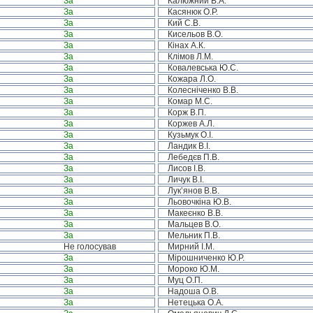
За
Калюжний В.А.
За
Касянюк О.Р.
За
Кий С.В.
За
Кисельов В.О.
За
Кінах А.К.
За
Клімов Л.М.
За
Ковалевська Ю.С.
За
Кожара Л.О.
За
Колесніченко В.В.
За
Комар М.С.
За
Корж В.П.
За
Коржев А.Л.
За
Кузьмук О.І.
За
Ландик В.І.
За
Лебедєв П.В.
За
Лисов І.В.
За
Личук В.І.
За
Лук’янов В.В.
За
Льовочкіна Ю.В.
За
Макеєнко В.В.
За
Мальцев В.О.
За
Мельник П.В.
Не голосував
Мирний І.М.
За
Мірошниченко Ю.Р.
За
Мороко Ю.М.
За
Муц О.П.
За
Надоша О.В.
За
Нетецька О.А.