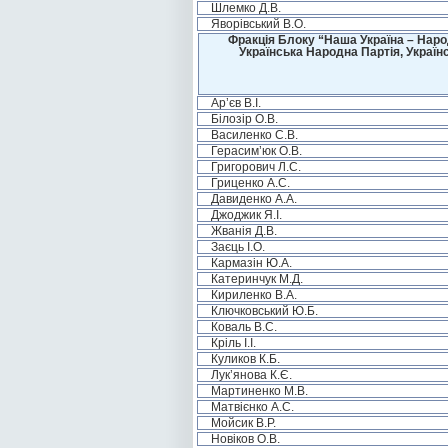
Шлемко Д.В.
Яворівський В.О.
Фракція Блоку “Наша Україна – Наро
Українська Народна Партія, Україн
Ар’єв В.І.
Білозір О.В.
Василенко С.В.
Герасим’юк О.В.
Григорович Л.С.
Гриценко А.С.
Давиденко А.А.
Джоджик Я.І.
Жванія Д.В.
Заєць І.О.
Кармазін Ю.А.
Катеринчук М.Д.
Кириленко В.А.
Ключковський Ю.Б.
Коваль В.С.
Кріль І.І.
Куликов К.Б.
Лук’янова К.Є.
Мартиненко М.В.
Матвієнко А.С.
Мойсик В.Р.
Новіков О.В.