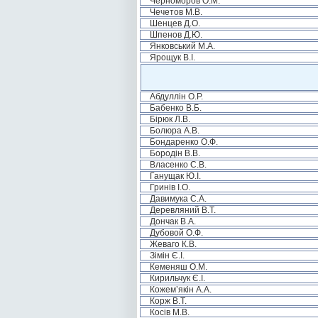
Черноморов О.М.
Чечетов М.В.
Шенцев Д.О.
Шпенов Д.Ю.
Янковський М.А.
Ярощук В.І.
Абдуллін О.Р.
Бабенко В.Б.
Бірюк Л.В.
Болюра А.В.
Бондаренко О.Ф.
Бородін В.В.
Власенко С.В.
Ганущак Ю.І.
Гринів І.О.
Давимука С.А.
Деревляний В.Т.
Дончак В.А.
Дубовой О.Ф.
Жеваго К.В.
Зімін Є.І.
Кеменяш О.М.
Кирильчук Є.І.
Кожем’якін А.А.
Корж В.Т.
Косів М.В.