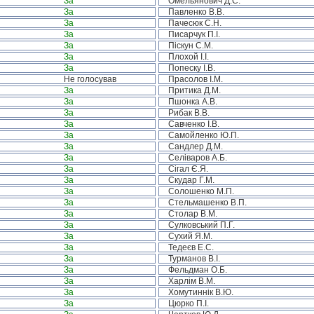
За
Омельянович Д.С.
За
Павленко В.В.
За
Пачесюк С.Н.
За
Писарчук П.І.
За
Піскун С.М.
За
Плохой І.І.
За
Попеску І.В.
Не голосував
Прасолов І.М.
За
Притика Д.М.
За
Пшонка А.В.
За
Рибак В.В.
За
Савченко І.В.
За
Самойленко Ю.П.
За
Сандлер Д.М.
За
Селіваров А.Б.
За
Сігал Є.Я.
За
Скудар Г.М.
За
Солошенко М.П.
За
Стельмашенко В.П.
За
Столар В.М.
За
Сулковський П.Г.
За
Сухий Я.М.
За
Тедеєв Е.С.
За
Турманов В.І.
За
Фельдман О.Б.
За
Харлім В.М.
За
Хомутиннік В.Ю.
За
Цюрко П.І.