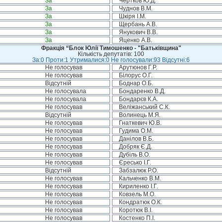
За
Чертков Ю.Д.
За
Чуднов В.М.
За
Шкіря І.М.
За
Щербань А.В.
За
Янукович В.В.
За
Яценко А.В.
Фракція “Блок Юлії Тимошенко - "Батьківщина"
Кількість депутатів: 100
За:0 Проти:1 Утрималися:0 Не голосували:93 Відсутні:6
Не голосував
Арутюнов Г.Р.
Не голосував
Білорус О.Г.
Відсутній
Боднар О.Б.
Не голосувала
Бондаренко В.Д.
Не голосувала
Бондарєв К.А.
Не голосував
Веліжанський С.К.
Відсутній
Волинець М.Я.
Не голосував
Гнаткевич Ю.В.
Не голосував
Гудима О.М.
Не голосував
Данілов В.Б.
Не голосував
Добряк Є.Д.
Не голосував
Дубіль В.О.
Не голосував
Єресько І.Г.
Відсутній
Забзалюк Р.О.
Не голосував
Кальченко В.М.
Не голосував
Кириленко І.Г.
Не голосував
Ковзель М.О.
Не голосував
Кондратюк О.К.
Не голосував
Коротюк В.І.
Не голосував
Костенко П.І.