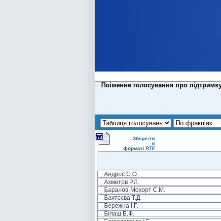
Поіменне голосування про підтримку
Зберегти
в
форматі RTF
Андрос С.О.
Ахметов Р.Л.
Баранов-Мохорт С.М.
Бахтеєва Т.Д.
Бережна І.Г.
Білаш Б.Ф.