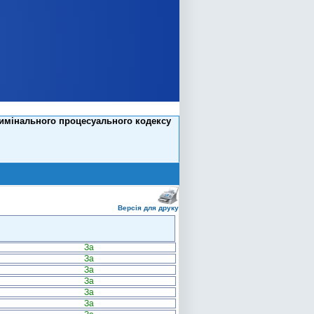
римінального процесуального кодексу
Версія для друку
За
За
За
За
За
За