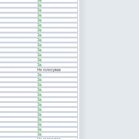
За
За
За
За
За
За
За
За
За
За
За
За
За
За
Не голосував
За
За
За
За
За
За
За
За
За
За
За
За
За