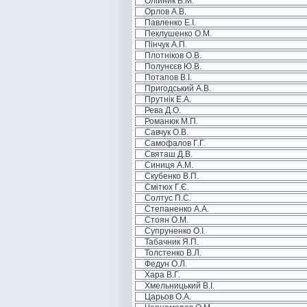
Олійник В.М.
Орлов А.В.
Павленко Е.І.
Пеклушенко О.М.
Пінчук А.П.
Плотніков О.В.
Полунєєв Ю.В.
Потапов В.І.
Пригодський А.В.
Прутнік Е.А.
Рева Д.О.
Романюк М.П.
Савчук О.В.
Самофалов Г.Г.
Святаш Д.В.
Синиця А.М.
Скубенко В.П.
Смітюх Г.Є.
Солтус П.С.
Степаненко А.А.
Стоян О.М.
Супруненко О.І.
Табачник Я.П.
Толстенко В.Л.
Федун О.Л.
Хара В.Г.
Хмельницький В.І.
Царьов О.А.