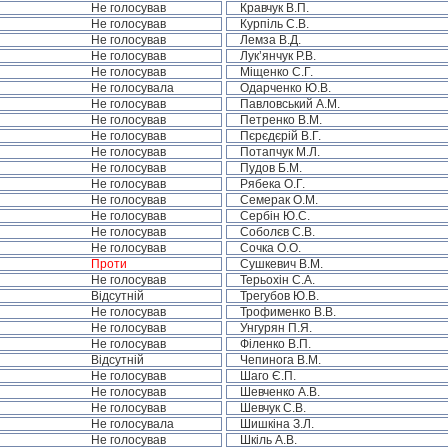
Не голосував
Кравчук В.П.
Не голосував
Курпіль С.В.
Не голосував
Лемза В.Д.
Не голосував
Лук’янчук Р.В.
Не голосував
Міщенко С.Г.
Не голосувала
Одарченко Ю.В.
Не голосував
Павловський А.М.
Не голосував
Петренко В.М.
Не голосував
Пєрєдєрій В.Г.
Не голосував
Потапчук М.Л.
Не голосував
Пудов Б.М.
Не голосував
Рябека О.Г.
Не голосував
Семерак О.М.
Не голосував
Сербін Ю.С.
Не голосував
Соболєв С.В.
Не голосував
Сочка О.О.
Проти
Сушкевич В.М.
Не голосував
Терьохін С.А.
Відсутній
Трегубов Ю.В.
Не голосував
Трофименко В.В.
Не голосував
Унгурян П.Я.
Не голосував
Філенко В.П.
Відсутній
Чепинога В.М.
Не голосував
Шаго Є.П.
Не голосував
Шевченко А.В.
Не голосував
Шевчук С.В.
Не голосувала
Шишкіна З.Л.
Не голосував
Шкіль А.В.