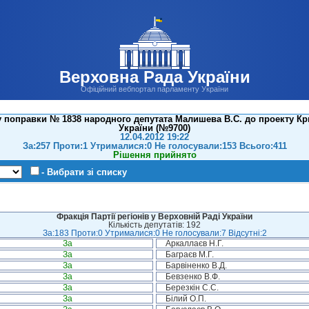
Верховна Рада України
Офіційний вебпортал парламенту України
 поправки № 1838 народного депутата Малишева В.С. до проекту К
України (№9700)
12.04.2012 19:22
За:257 Проти:1 Утрималися:0 Не голосували:153 Всього:411
Рішення прийнято
- Вибрати зі списку
Фракція Партії регіонів у Верховній Раді України
Кількість депутатів: 192
За:183 Проти:0 Утрималися:0 Не голосували:7 Відсутні:2
За
Аркаллаєв Н.Г.
За
Баграєв М.Г.
За
Барвіненко В.Д.
За
Бевзенко В.Ф.
За
Березкін С.С.
За
Білий О.П.