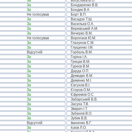
За
Богуслаєв В.О.
За
Бондаренко В.В.
За
Бондик В.А.
Не голосував
Борт В.П.
За
Васадзе Т.Ш.
За
Васильєв О.А.
За
Веревський А.М.
За
Вечерко В.М.
Не голосував
Воропаєв Ю.М.
За
Глазунов С.М.
За
Глущенко І.М.
Відсутній
Горбаль В.М.
За
Горіна І.А.
За
Грицак В.М.
За
Гуреєв В.М.
За
Дарда О.П.
За
Демидко В.М.
За
Демянко М.І.
За
Євтухов В.І.
За
Єгоров О.М.
За
Єфремов О.С.
За
Забарський В.В.
За
Засуха Т.В.
За
Зварич І.Т.
За
Зубанов В.О.
За
Зубик В.В.
Відсутній
Іваненко В.Г.
За
Ісаєв Л.О.