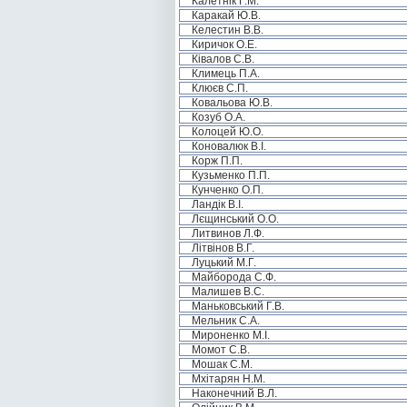
Калетнік Г.М.
Каракай Ю.В.
Келестин В.В.
Киричок О.Е.
Ківалов С.В.
Климець П.А.
Клюєв С.П.
Ковальова Ю.В.
Козуб О.А.
Колоцей Ю.О.
Коновалюк В.І.
Корж П.П.
Кузьменко П.П.
Кунченко О.П.
Ландік В.І.
Лєщинський О.О.
Литвинов Л.Ф.
Літвінов В.Г.
Луцький М.Г.
Майборода С.Ф.
Малишев В.С.
Маньковський Г.В.
Мельник С.А.
Мироненко М.І.
Момот С.В.
Мошак С.М.
Мхітарян Н.М.
Наконечний В.Л.