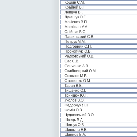
Кошин С.М.
Крайній В.Г.
Левцун В.І.
Лукашук О.Г.
Макієнко В.П.
Мостіпан У.М.
Олійник В.С.
Пашинський С.В.
Петрук М.М.
Подгорний С.П.
Прокопчук Ю.В.
Радковський О.В.
Сас С.В.
Сенченко А.В.
Скибінецький О.М.
Соколов М.В.
Стешенко О.М.
Таран В.В.
Тищенко О.І.
Триндюк Ю.Г.
Уколов В.О.
Федорчук Я.П.
Фомін О.В.
Чудновський В.О.
Швець В.Д.
Шевчук О.Б.
Шишкіна Е.В.
Шиянов Б.А.