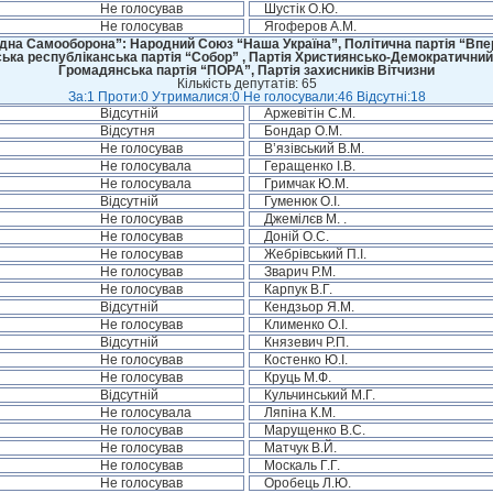
Не голосував
Шустік О.Ю.
Не голосував
Ягоферов А.М.
дна Самооборона”: Народний Союз “Наша Україна”, Політична партія “Впере
ська республіканська партія “Собор” , Партія Християнсько-Демократичний
Громадянська партія “ПОРА”, Партія захисників Вітчизни
Кількість депутатів: 65
За:1 Проти:0 Утрималися:0 Не голосували:46 Відсутні:18
Відсутній
Аржевітін С.М.
Відсутня
Бондар О.М.
Не голосував
В’язівський В.М.
Не голосувала
Геращенко І.В.
Не голосувала
Гримчак Ю.М.
Відсутній
Гуменюк О.І.
Не голосував
Джемілєв М. .
Не голосував
Доній О.С.
Не голосував
Жебрівський П.І.
Не голосував
Зварич Р.М.
Не голосував
Карпук В.Г.
Відсутній
Кендзьор Я.М.
Не голосував
Клименко О.І.
Відсутній
Князевич Р.П.
Не голосував
Костенко Ю.І.
Не голосував
Круць М.Ф.
Відсутній
Кульчинський М.Г.
Не голосувала
Ляпіна К.М.
Не голосував
Марущенко В.С.
Не голосував
Матчук В.Й.
Не голосував
Москаль Г.Г.
Не голосував
Оробець Л.Ю.