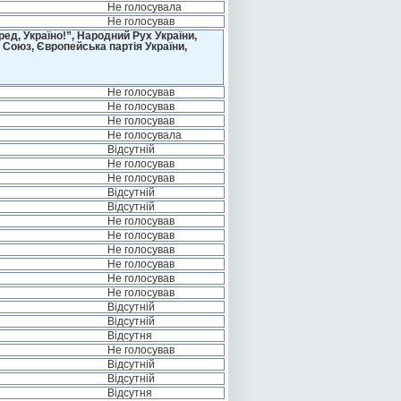
Не голосувала
Не голосував
д, Україно!”, Народний Рух України,
 Союз, Європейська партія України,
Не голосував
Не голосував
Не голосував
Не голосувала
Відсутній
Не голосував
Не голосував
Відсутній
Відсутній
Не голосував
Не голосував
Не голосував
Не голосував
Не голосував
Не голосував
Відсутній
Відсутній
Відсутня
Не голосував
Відсутній
Відсутній
Відсутня