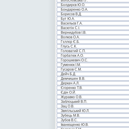
Богословська І.Г.
Болдирєв Ю.О.
Бондаренко О.А.
Борисов В.Д.
Бут Ю.А.
Васильєв Г.А.
Васютін С.І.
Вернидубов І.В.
Волков О.А.
Гєллєр Є.Б.
Глусь С.К.
Головатий С.П.
Горбатюк А.О.
Горошкевич О.С.
Гуменюк І.М.
Гусаров С.М.
Дейч Б.Д.
Демчишен В.В.
Деркач А.Л.
Єгоренко Т.В.
Єдін О.Й.
Журавко О.В.
Заблоцький В.П.
Зац О.В.
Звягільський Ю.Л.
Зубець М.В.
Зубов В.С.
Іванющенко Ю.В.