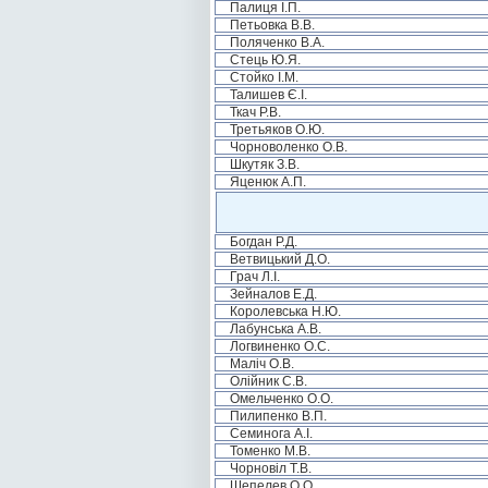
Палиця І.П.
Петьовка В.В.
Поляченко В.А.
Стець Ю.Я.
Стойко І.М.
Талишев Є.І.
Ткач Р.В.
Третьяков О.Ю.
Чорноволенко О.В.
Шкутяк З.В.
Яценюк А.П.
Богдан Р.Д.
Ветвицький Д.О.
Грач Л.І.
Зейналов Е.Д.
Королевська Н.Ю.
Лабунська А.В.
Логвиненко О.С.
Маліч О.В.
Олійник С.В.
Омельченко О.О.
Пилипенко В.П.
Семинога А.І.
Томенко М.В.
Чорновіл Т.В.
Шепелев О.О.