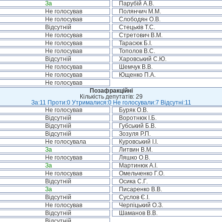
За
Парубій А.В.
Не голосував
Полянчич М.М.
Не голосував
Слободян О.В.
Відсутній
Стецьків Т.С.
Не голосував
Стретович В.М.
Не голосував
Тарасюк Б.І.
Не голосував
Тополов В.С.
Відсутній
Харовський С.Ю.
Не голосував
Шемчук В.В.
Не голосував
Ющенко П.А.
Не голосував
Позафракційні
Кількість депутатів: 29
За:11 Проти:0 Утрималися:0 Не голосували:7 Відсутні:11
Не голосував
Буряк О.В.
Відсутній
Воротнюк І.Б.
Відсутній
Губський Б.В.
Відсутній
Зозуля Р.П.
Не голосувала
Куровський І.І.
За
Литвин В.М.
Не голосував
Ляшко О.В.
За
Мартинюк А.І.
Не голосував
Омельченко Г.О.
Відсутній
Осика С.Г.
За
Писаренко В.В.
Відсутній
Суслов Є.І.
Не голосував
Черпіцький О.З.
Відсутній
Шаманов В.В.
Відсутній